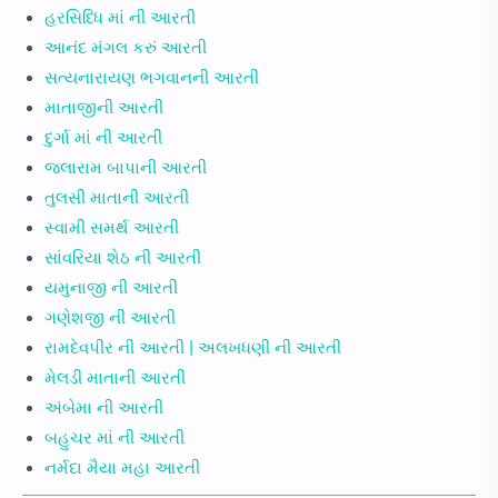
હરસિધ્ધિ માં ની આરતી
આનંદ મંગલ કરું આરતી
સત્યનારાયણ ભગવાનની આરતી
માતાજીની આરતી
દુર્ગા માં ની આરતી
જલારામ બાપાની આરતી
તુલસી માતાની આરતી
સ્વામી સમર્થ આરતી
સાંવરિયા શેઠ ની આરતી
યમુનાજી ની આરતી
ગણેશજી ની આરતી
રામદેવપીર ની આરતી | અલખધણી ની આરતી
મેલડી માતાની આરતી
અંબેમા ની આરતી
બહુચર માં ની આરતી
નર્મદા મૈયા મહા આરતી