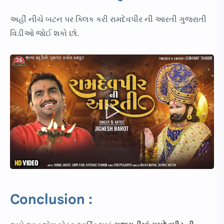
અહીં નીચે બટન પર ક્લિક કરી રામદેવપીર ની આરતી ગુજરાતી
વિડીઓ જોઈ શકો છો.
Conclusion :