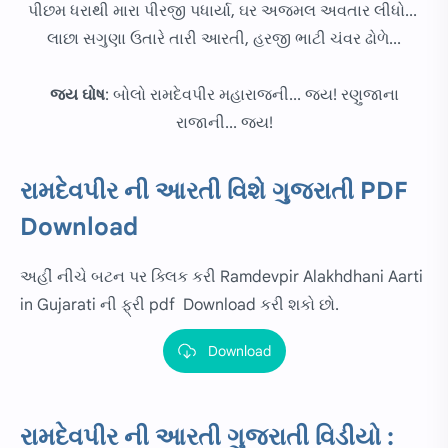
પીછમ ધરાથી મારા પીરજી પધાર્યા, ઘર અજમલ અવતાર લીધો...
લાછા સગુણા ઉતારે તારી આરતી, હરજી ભાટી ચંવર ઢોળે...
જય ઘોષ
: બોલો રામદેવપીર મહારાજની... જય! રણુજાના
રાજાની... જય!
રામદેવપીર ની આરતી વિશે ગુજરાતી PDF
Download
અહીં નીચે બટન પર ક્લિક કરી Ramdevpir Alakhdhani Aarti
in Gujarati ની ફ્રી pdf Download કરી શકો છો.
Download
રામદેવપીર ની આરતી ગુજરાતી વિડીયો :