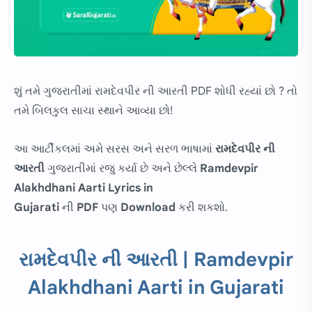
શું તમે ગુજરાતીમાં રામદેવપીર ની આરતી PDF શોધી રહ્યાં છો ? તો
તમે બિલકુલ સાચા સ્થાને આવ્યા છો!
આ આર્ટીકલમાં અમે સરસ અને સરળ ભાષામાં
રામદેવપીર ની
આરતી
ગુજરાતીમાં રજુ કર્યા છે અને છેલ્લે
Ramdevpir
Alakhdhani Aarti Lyrics in
Gujarati
ની
PDF
પણ
Download
કરી શકશો.
રામદેવપીર ની આરતી | Ramdevpir
Alakhdhani Aarti in Gujarati