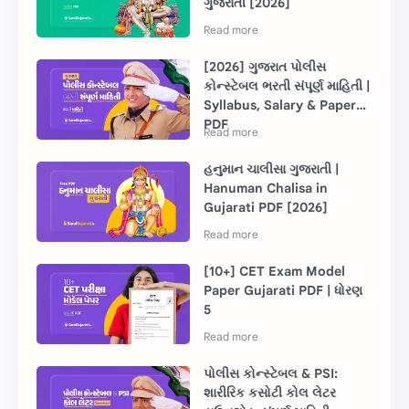
ગુજરાતી [2026]
[2026] ગુજરાત પોલીસ
કોન્સ્ટેબલ ભરતી સંપૂર્ણ માહિતી |
Syllabus, Salary & Paper
PDF
હનુમાન ચાલીસા ગુજરાતી |
Hanuman Chalisa in
Gujarati PDF [2026]
[10+] CET Exam Model
Paper Gujarati PDF | ધોરણ
5
પોલીસ કોન્સ્ટેબલ & PSI:
શારીરિક કસોટી કોલ લેટર