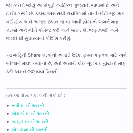
જેમકે તમે જોયું આ સંપૂર્ણ આર્ટિકલ ગુજરાતી ભાષામાં છે અને
ટાઈપ કરેલો છે. કદાચ અમારાથી ટાયપિંગમાં નાની-મોટી ભૂલ થઇ
ગઈ હોય અને અમારા ધ્યાન માં ના આવી હોય તો અમને માફ
કરજો અને નીચે કોમેન્ટ કરી અને જરૂર થી જણાવજો, અમે
જલ્દી થી સુધારવાની કોશિશ કરીશું.
આ માહિતી Share કરવાનો અમારો ઉદેશ ફક્ત ભણવવા માટે અને
બીજાને મદદ કરવાનો છે, છતાં અમારી કોઈ ભૂલ થઇ હોય તો માફ
કરી અમને જણાવવા વિનંતી.
તમે આ પોસ્ટ પણ વાંચી શકો છો :
સધી માં ની આરતી
મોમાઈ માં ની આરતી
ચામુંડા માં ની આરતી
મોગલ માં ની આરતી