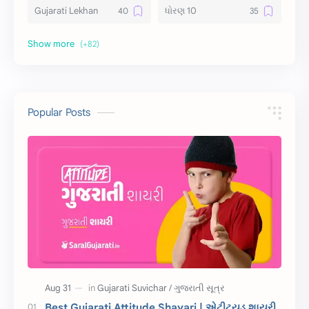
Gujarati Lekhan
ધોરણ 10
અર્થ વિસ્તાર
વિચાર વિસ્તાર
સ્ટેટ્સ
10 Lines
10 વાક્યો
Download
Popular Posts
સુવિચાર
Gujarati Vyakaran
શાયરી
આરતી
અહેવાલ લેખન
શુભેચ્છા સંદેશ
Information
ગુજરાતી શબ્દો
ધોરણ 5
માહિતી
CET
ગુજરાતી સૂત્ર
Best Gujarati Attitude Shayari | એટીટ્યુડ શાયરી