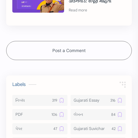
ડાઉનલોડ: સંપૂર્ણ માહિતી
Post a Comment
Labels
નિબંધ
Gujarati Essay
PDF
લેખન
પેપર
Gujarati Suvichar