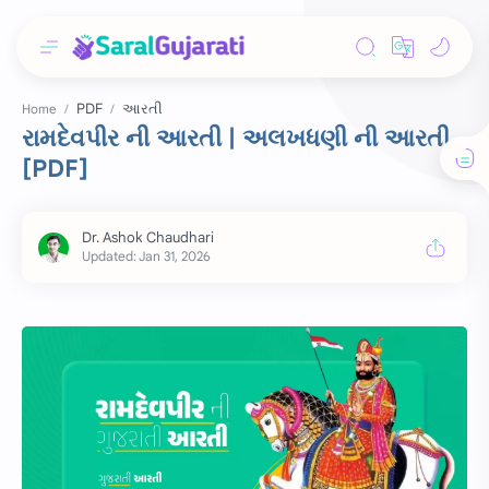
PDF
આરતી
Home
રામદેવપીર ની આરતી | અલખધણી ની આરતી
[PDF]