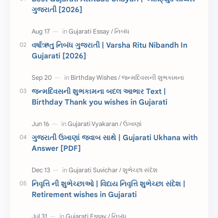
ગુજરાતી [2026]
ચાલીસા
15મી ઓગસ્ટ
દિવાળી
સમાનાર્થી શબ્દો
વર્ષાઋતુ નિબંધ ગુજરાતી | Varsha Ritu Nibandh In
Gujarati [2026]
સ્પીચ ગુજરાતી
Textbook PDF
રક્ષાબંધન
26 જાન્યુઆરી
જન્મદિવસની શુભકામના બદલ આભાર Text |
Birthday Thank you wishes in Gujarati
જાણવા જેવું
ધોરણ 8
શિક્ષક દિવસ
ઉત્તરાયણ
ગુજરાતી ઉખાણાં જવાબ સાથે | Gujarati Ukhana with
કહેવતો
Birthday Wishes
Answer [PDF]
Gujarati Slogans
Gujarati Speech
નિવૃત્તિ ની શુભેચ્છાઓ | વિદાય નિવૃત્તિ શુભેચ્છા સંદેશ |
ગુજરાતી વ્યાકરણ
જન્મદિવસની શુભકામના
Retirement wishes in Gujarati
જ્ઞાન સાધના પરીક્ષા
Lekhan