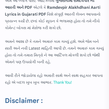
અમે આ બ્લોગ પોસ્ટ આર્ટિકલમાં
ગુજરાતીમાં
રામદેવપીર ની
આરતી અને PDF
એટલે કે
Ramdevpir Alakhdhani Aarti
Lyrics in Gujarati PDF
વિશે સંપૂર્ણ આરતી લેખન આપવાનો
પ્રયત્ન કર્યો છે. છતાં કોઈ સૂચન કે ભલામણ હોય તો તમે નીચે
કોમેન્ટ બોક્સ માં મેસેજ કરી શકો છો.
અમને આશા છે કે તમને અમારું કામ ગમ્યું હશે. અમે જેમ બને
સારી અને નવી Latest માહિતી આપી છે. તમને અમારું કામ ગમ્યું
હોય તો તમે તમારા મિત્રો ને આ આર્ટિકલ મોકલી શકો છો જેથી
એમને પણ ઉપયોગી બની રહે.
આવી રીતે જોડાયેલા રહો અમારી સાથે અને સાથ સહકાર આપતા
રહો એ બદલ ખુબ ખુબ આભાર.
Thank You!
Disclaimer :