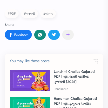
#PDF
#આરતી
#લેખન
You may like these posts
Lakshmi Chalisa Gujarati
PDF | શ્રી લક્ષ્મી ચાલીસા
ગુજરાતી [2026]
Hanuman Chalisa Gujarati
PDF | શ્રી હનુમાન ચાલીસા