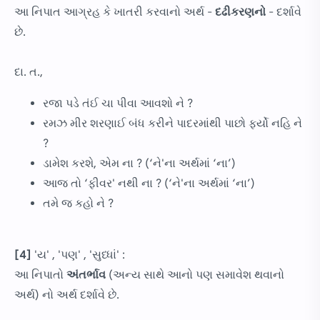
આ નિપાત આગ્રહ કે ખાતરી કરવાનો અર્થ -
દઢીકરણનો
- દર્શાવે
છે.
દા. ત.,
રજા પડે તંઈ ચા પીવા આવશો ને ?
રમઝ મીર શરણાઈ બંધ કરીને પાદરમાંથી પાછો ફર્યો નહિ ને
?
ડામેશ કરશે, એમ ના ? (‘ને'ના અર્થમાં ‘ના’)
આજ તો ‘ફીવર' નથી ના ? (‘ને'ના અર્થમાં ‘ના’)
તમે જ કહો ને ?
[4]
'ય' , 'પણ' , 'સુધ્ધાં' :
આ નિપાતો
અંતર્ભાવ
(અન્ય સાથે આનો પણ સમાવેશ થવાનો
અર્થ) નો અર્થ દર્શાવે છે.