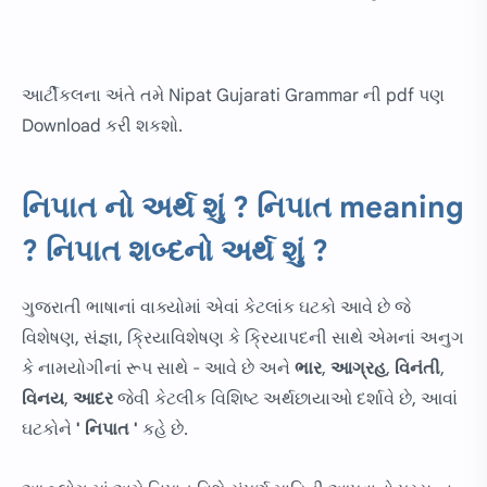
આર્ટીકલના અંતે તમે Nipat Gujarati Grammar ની pdf પણ
Download કરી શકશો.
નિપાત નો અર્થ શું ? નિપાત meaning
? નિપાત શબ્દનો અર્થ શું ?
ગુજરાતી ભાષાનાં વાક્યોમાં એવાં કેટલાંક ઘટકો આવે છે જે
વિશેષણ, સંજ્ઞા, ક્રિયાવિશેષણ કે ક્રિયાપદની સાથે એમનાં અનુગ
કે નામયોગીનાં રૂપ સાથે - આવે છે અને
ભાર
,
આગ્રહ
,
વિનંતી
,
વિનય
,
આદર
જેવી કેટલીક વિશિષ્ટ અર્થછાયાઓ દર્શાવે છે, આવાં
ઘટકોને
' નિપાત '
કહે છે.