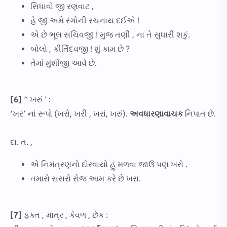
સિધાવો જી રણવાટ ,
હે જી અમે રંગોની રચનાય દઈએ !
એ છે ભૂલ સચિવજી ! મુજ તણી , ના તે સુધારી શકું.
બોલો , કીર્તિદવજી ! શું કામ છે ?
તેમાં મુંશીજી આવે છે.
[6]
“ ખરું ' :
‘ખર’ નાં રૂપો (ખરો, ખરી , ખરાં, ખરું).
અવધારણાવાચક
નિપાત છે.
દા. ત. ,
એ નિમંત્રણનો દોરવાયો હું મળવા જાઉં પણ ખરો .
તમારો સસરો રોજ આમ કરે છે ખરા.
[7]
ફક્ત , માત્ર , કેવળ , છેક :