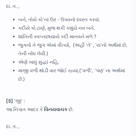
દા. ત. ,
બને, તોયે કો’નાં ઉર - ઉપવનો ધ્વસ્ત કરવાં.
કદીયે કો ટાણે, મુજ થકી કશુંયે નવ બને.
શાંતિની સ્વપ્નછાયાયે કદી માનવને મળે ?
જુગનો તે જુગ એમાં વીત્યો, (અહીં 'તે' , 'ય'નો અર્થમાં છે,
તેની નોંધ લેવી.)
એણે ખાધું સુદ્ધાં નહિ,
માજી વળી થોડી વાર જોઈ રહ્યાં,(‘વળી', ‘પણ' ના અર્થમાં
છે.)
[5]
'જી' :
આ નિપાત આદર કે
વિનયવાચક
છે.
દા. ત. ,