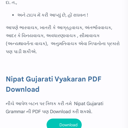
દા. ત.,
અને ટાઇપ મેં કરી આપ્યું છે, હોં રાઘવન !
આપણે ભારવાચક, ખાતરી કે આગ્રહવાચક, અંતર્ભાવવાચક,
આદર કે વિનયવાચક, અવધારણાવાચક , સીમાવાચક
(અન્યથાવર્તતા વાચક), અનુમતિવાચક એવા નિપાતોના પ્રકારો
પણ પાડી શકીએ.
Nipat Gujarati Vyakaran PDF
Download
નીચે આપેલ બટન પર ક્લિક કરી તમે Nipat Gujarati
Grammar ની PDF પણ Download કરી શકશો.
Download