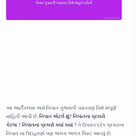
આ આર્ટીકલમા અમે નિપાત ગુજરાતી વ્યાકરણ વિશે સંપૂર્ણ
માહિતી આપી છે.
નિપાત એટલે શું
?
નિપાતના પ્રકારો
કેટલા
?
નિપાતના પ્રકારો ક્યાં ક્યાં
? તે ઉપરાંત દરેક પ્રકારના
નિપાત ના ઉદાહરણો પણ અલગ અલગ લિસ્ટ આપ્યું છે.