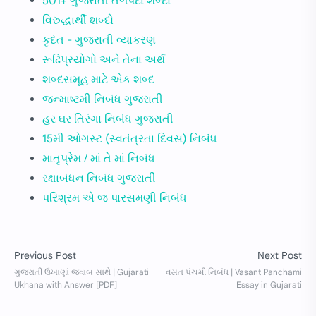
501+ ગુજરાતી તળપદા શબ્દો
વિરુદ્ધાર્થી શબ્દો
કૃદંત - ગુજરાતી વ્યાકરણ
રૂઢિપ્રયોગો અને તેના અર્થ
શબ્દસમૂહ માટે એક શબ્દ
જન્માષ્ટમી નિબંધ ગુજરાતી
હર ઘર તિરંગા નિબંધ ગુજરાતી
15મી ઓગસ્ટ (સ્વતંત્રતા દિવસ) નિબંધ
માતૃપ્રેમ / માં તે માં નિબંધ
રક્ષાબંધન નિબંધ ગુજરાતી
પરિશ્રમ એ જ પારસમણી નિબંધ