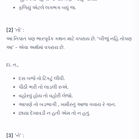
ફળિયું એટલે લગભગ બધું જ.
[2]
'તો' :
આ નિપાત પણ ભારપૂર્વક કથન માટે વપરાય છે. ‘બીજું નહિ તોપણ
આ’ - એવા અર્થમાં વપરાય છે.
દા. ત.,
દસ બજે તો ટિકટું લીધી.
પીઠી ભરી તો લાડલી રુએ.
વહોરવું હોય તો વહોરી લેજો.
આપણે તો બડભાગી , ખમીરનું આજ ગવાય રે ગાન.
છાયા દેખાવડી ન હતી એમ તો ન હતું.
[3]
‘ને’ :