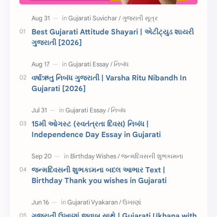
ધોરણ 5
માહિતી
CET
ગુજરાતી સૂત્ર
Best Gujarati Attitude Shayari | એટીટ્યુડ શાયરી
ગુજરાતી [2026]
ચાલીસા
15મી ઓગસ્ટ
દિવાળી
સમાનાર્થી શબ્દો
વર્ષાઋતુ નિબંધ ગુજરાતી | Varsha Ritu Nibandh In
Gujarati [2026]
સ્પીચ ગુજરાતી
Textbook PDF
રક્ષાબંધન
26 જાન્યુઆરી
15મી ઓગસ્ટ (સ્વતંત્રતા દિવસ) નિબંધ |
Independence Day Essay in Gujarati
જાણવા જેવું
ધોરણ 8
શિક્ષક દિવસ
ઉત્તરાયણ
જન્મદિવસની શુભકામના બદલ આભાર Text |
કહેવતો
Birthday Wishes
Birthday Thank you wishes in Gujarati
Gujarati Slogans
Gujarati Speech
ગુજરાતી ઉખાણાં જવાબ સાથે | Gujarati Ukhana with