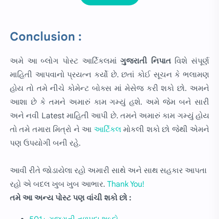
Conclusion :
અમે આ બ્લોગ પોસ્ટ આર્ટિકલમાં
ગુજરાતી નિપાત
વિશે સંપૂર્ણ
માહિતી આપવાનો પ્રયત્ન કર્યો છે. છતાં કોઈ સૂચન કે ભલામણ
હોય તો તમે નીચે કોમેન્ટ બોક્સ માં મેસેજ કરી શકો છો. અમને
આશા છે કે તમને અમારું કામ ગમ્યું હશે. અમે જેમ બને સારી
અને નવી Latest માહિતી આપી છે. તમને અમારું કામ ગમ્યું હોય
તો તમે તમારા મિત્રો ને આ
આર્ટિકલ
મોકલી શકો છો જેથી એમને
પણ ઉપયોગી બની રહે.
આવી રીતે જોડાયેલા રહો અમારી સાથે અને સાથ સહકાર આપતા
રહો એ બદલ ખુબ ખુબ આભાર.
Thank You!
તમે આ અન્ય પોસ્ટ પણ વાંચી શકો છો :