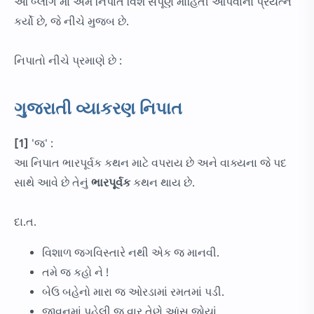
આ બ્લોગ માં અમે નિપાત વિશે સંપૂર્ણ માહિતી આપવાનો પ્રયત્ન
કર્યો છે, જે નીચે મુજબ છે.
નિપાતો નીચે પ્રમાણે છે :
ગુજરાતી વ્યાકરણ નિપાત
[1]
'જ' :
આ નિપાત ભારપૂર્વક કથન માટે વપરાય છે અને વાક્યના જે પદ
સાથે આવે છે તેનું
ભારપૂર્વક
કથન થાય છે.
દા.ત.
વિશાળ જગવિસ્તારે નથી એક જ માનવી.
તમે જ કહો ને !
બેઉ બહેનો મારા જ ઓરડામાં રમતમાં પડી.
જીવનમાં પહેલી જ વાર તેણે આંસુ જોયાં.