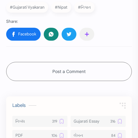
#Gujarati Vyakaran
#Nipat
#નિપાત
Post a Comment
Labels
નિબંધ
Gujarati Essay
PDF
લેખન