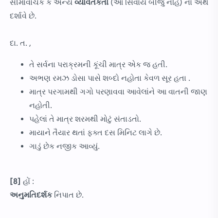
સીમાવાચક કે અન્ય
વ્યાવર્તકતા
(આ સિવાય બીજું નહિ) નો અર્થ
દર્શાવે છે.
દા. ત. ,
તે સર્વના પરાક્રમની કૂંચી માત્ર એક જ હતી.
અભણ રમઝ ડોસા પાસે શબ્દો નહોતા કેવળ સૂર હતા .
માત્ર પરગામથી ગગો પરણાવવા આવેલાંને આ વાતની જાણ
નહોતી.
પહેલાં તે માત્ર શરમથી મોટું સંતાડતો.
માયાને તૈયાર થતાં ફક્ત દસ મિનિટ લાગે છે.
ગાડું છેક નજીક આવ્યું.
[8]
હોં :
અનુમતિદર્શક
નિપાત છે.