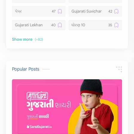
પેપર
Gujarati Suvichar
Gujarati Lekhan
ધોરણ 10
અર્થ વિસ્તાર
વિચાર વિસ્તાર
સ્ટેટ્સ
10 Lines
10 વાક્યો
Download
Popular Posts
સુવિચાર
Gujarati Vyakaran
શાયરી
આરતી
અહેવાલ લેખન
શુભેચ્છા સંદેશ
Information
ગુજરાતી શબ્દો