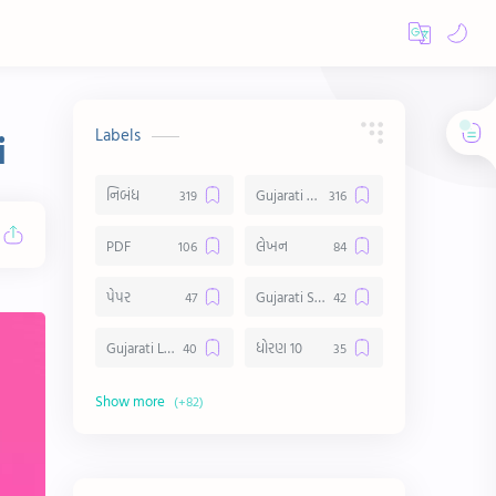
Labels
i
નિબંધ
Gujarati Essay
PDF
લેખન
પેપર
Gujarati Suvichar
Gujarati Lekhan
ધોરણ 10
અર્થ વિસ્તાર
વિચાર વિસ્તાર
સ્ટેટ્સ
10 Lines