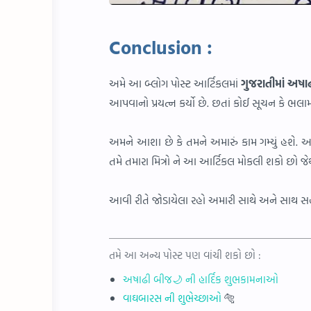
Conclusion :
અમે આ બ્લોગ પોસ્ટ આર્ટિકલમાં
ગુજરાતીમાં
અષાઢ
આપવાનો પ્રયત્ન કર્યો છે. છતાં કોઈ સૂચન કે ભલામ
અમને આશા છે કે તમને અમારું કામ ગમ્યું હશે. અ
તમે તમારા મિત્રો ને આ આર્ટિકલ મોકલી શકો છો 
આવી રીતે જોડાયેલા રહો અમારી સાથે અને સા
તમે આ અન્ય પોસ્ટ પણ વાંચી શકો છો :
અષાઢી બીજ🌙 ની હાર્દિક શુભકામનાઓ
વાઘબારસ ની શુભેચ્છાઓ
🐅