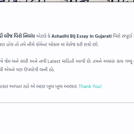
ી બીજ વિશે નિબંધ
એટલે કે
Ashadhi Bij Essay in Gujarati
વિશે સંપૂર્ણ
ણ હોય તો તમે નીચે કોમેન્ટ બોક્સ માં મેસેજ કરી શકો છો.
મે જેમ બને સારી અને નવી Latest માહિતી આપી છે. તમને અમારું કામ ગમ્યું
જેથી એમને પણ ઉપયોગી બની રહે.
થ સહકાર આપતા રહો એ બદલ ખુબ ખુબ આભાર.
Thank You!