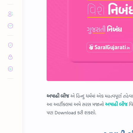
અષાઢી બીજ
એ હિન્દુ ધર્મમાં એક મહત્વપૂર્ણ તહ
આ આર્ટીકલમાં અમે સરસ મજાનો
અષાઢી બીજ
વિ
પણ
Download
કરી શકશો.