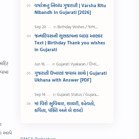
રક્ષાબંધન
26 જાન્યુઆરી
વર્ષાઋતુ નિબંધ ગુજરાતી | Varsha Ritu
Nibandh In Gujarati [2026]
જાણવા જેવું
ધોરણ 8
શિક્ષક દિવસ
ઉત્તરાયણ
જન્મદિવસની શુભકામના બદલ આભાર
Text | Birthday Thank you wishes
કહેવતો
Birthday Wishes
in Gujarati
Gujarati Slogans
Gujarati Speech
મંદિર
વામાં
ગુજરાતી ઉખાણાં જવાબ સાથે | Gujarati
ગુજરાતી વ્યાકરણ
જન્મદિવસની શુભકામના
Ukhana with Answer [PDF]
જ્ઞાન સાધના પરીક્ષા
Lekhan
માં વિશે સુવિચાર, શાયરી, કહેવતો,
Merit List
ગુજરાતી વાર્તા
કવિતા, પંક્તિ અને બે શબ્દો
ગુજરાતી સુવિચાર
જન્માષ્ટમી
ણ
ાં આવે
દિન વિશેષ
ધોરણ 12