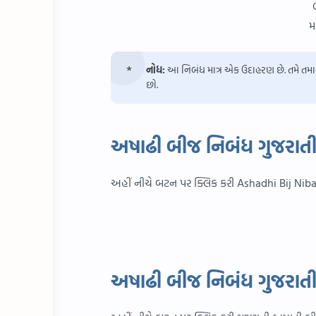
મ
નોધ:
આ નિબંધ માત્ર એક ઉદાહરણ છે. તમે તમા
છો.
અષાઢી બીજ નિબંધ ગુજરાત
અહીં નીચે બટન પર ક્લિક કરી Ashadhi Bij Niba
અષાઢી બીજ નિબંધ ગુજરાતી 