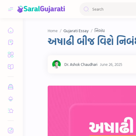
Gujarati Essay
નિબંધ
Home
અષાઢી બીજ વિશે નિબંધ