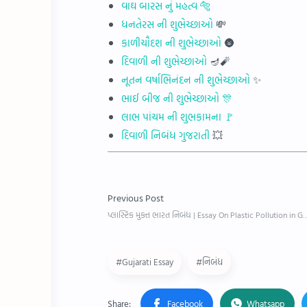
વાઘ બારસ નું મહત્વ 🐅
ધનતેરસ ની શુભેચ્છાઓ
💸
કાળીચૌદશ ની શુભેચ્છાઓ
🌚
દિવાળી ની શુભેચ્છાઓ
🪔🧨
નૂતન વર્ષાભિનંદન ની શુભેચ્છાઓ
✨
ભાઈ બીજ ની શુભેચ્છાઓ 🎊
લાભ પાંચમ ની શુભકામના 🚩
દિવાળી નિબંધ ગુજરાતી
💥
#Gujarati Essay
#નિબંધ