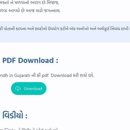
ભક્તો ને મળવાનો અલગ છે મિજાજ,
ળવા આવ્યો છે આજ મારો જગન્નાથ.
રી પોતાની કલ્પના અને શબ્દોનો ઉપયોગ કરીને એક અનોખો અને અર્થપૂર્ણ નિબંધ લખી
ી PDF Download :
ndh in Gujarati ની ફ્રી pdf Download કરી શકો છો.
Download
વિડીયો :