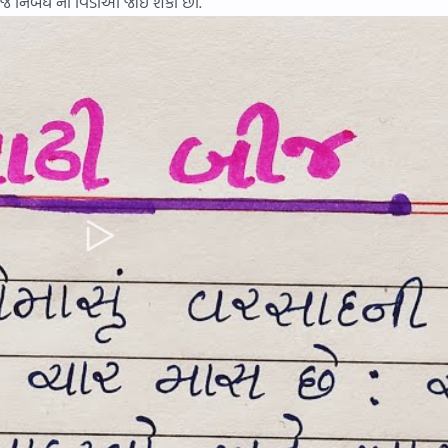
બીજ નિબંધ નો વિડીઓ જોઈ શકો છો.