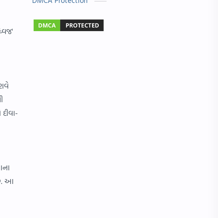
DMCA Protection
બાળ વાર્તા
Answer Key
ધ્વજ'
મહાત્મા ગાંધી
વાર્તા લેખન
ે
Exam
Gujarati Status
IMP પ્રશ્નો
NMMS
ાવે
ી
ગુરુ પૂર્ણિમા
જોબ માહિતી
 દીવા-
ધોરણ 4
નવરાત્રી
નવી ભરતી
પત્રલેખન
રાના
માં
રંગોળી ડીઝાઇન
છે. આ
Hindi Essay
Nipat
OMR
Result