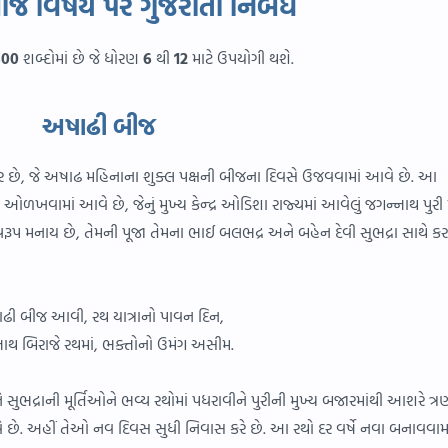
ીજ વિષય પર ગુજરાતી નિબંધ
300
શબ્દોમાં છે જે ધોરણ
6
થી
12
માટે ઉપયોગી થશે.
અષાઢી બીજ
ેવાર છે, જે અષાઢ મહિનાના શુક્લ પક્ષની બીજના દિવસે ઉજવવામાં આવે છે. આ
ે ઓળખવામાં આવે છે, જેનું મુખ્ય કેન્દ્ર ઓડિશા રાજ્યમાં આવેલું જગન્નાથ પુરી 
ૂપ મનાય છે, તેમની પૂજા તેમના ભાઈ બલભદ્ર અને બહેન દેવી સુભદ્રા સાથે કર
ઢી બીજ આવી, રથ યાત્રાનો પાવન દિન,
ાથ બિરાજે રથમાં, ભક્તોનો ઉમંગ અસીમ.
ભદ્રાની મૂર્તિઓને ભવ્ય રથોમાં પધરાવીને પુરીની મુખ્ય બજારમાંથી આશરે ત્ર
આવે છે. અહીં તેઓ નવ દિવસ સુધી નિવાસ કરે છે. આ રથો દર વર્ષે નવા બનાવવામ