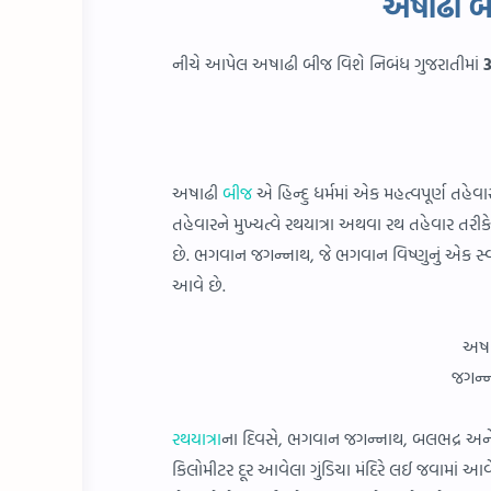
અષાઢી બ
નીચે આપેલ અષાઢી બીજ વિશે નિબંધ ગુજરાતીમાં
અષાઢી
બીજ
એ હિન્દુ ધર્મમાં એક મહત્વપૂર્ણ તહ
તહેવારને મુખ્યત્વે રથયાત્રા અથવા રથ તહેવાર તરીક
છે. ભગવાન જગન્નાથ, જે ભગવાન વિષ્ણુનું એક સ્વર
આવે છે.
અષા
જગન્ન
રથયાત્રા
ના દિવસે, ભગવાન જગન્નાથ, બલભદ્ર અને સુ
કિલોમીટર દૂર આવેલા ગુંડિચા મંદિરે લઈ જવામાં 