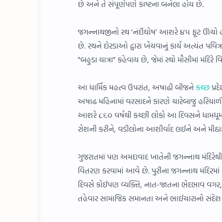
છે અને તે સંપૂર્ણપણે કાષ્ટના બનેલા હોય છે.
જગન્નાથજીનો રથ 'નંદીઘોષ' આશરે ૪૫ ફૂટ ઊંચો હોય 
છે. રથને દોરડાઓ દ્વારા ખેંચવાનું કાર્ય અત્યંત પ
"બહુડા યાત્રા" કહેવાય છે, જેમાં રથો મૌસીમાં મંદિરે 
આ ધાર્મિક મહત્વ ઉપરાંત, અષાઢી બીજને
કચ્છ
પ્ર
અષાઢ મહિનામાં વરસાદને કારણે ચારેબાજુ હરિયાળી ફ
આશરે ૮૬૦ વર્ષથી કચ્છી લોકો આ દિવસને ધામધૂમથ
રોશની કરીને, વડીલોના આશીર્વાદ લઈને અને મીઠા
ગુજરાતમાં પણ અમદાવાદ ખાતેની જગન્નાથ મંદિરે
વિતરણ કરવામાં આવે છે. પુરીના જગન્નાથ મંદિરમાં 
દિવસે કોઈપણ વ્યક્તિ, નાત-જાતના ભેદભાવ વગર, ભ
તહેવાર સામાજિક સમાનતા અને ભાઈચારાનો સંદેશ