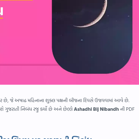
ેવાર છે, જે અષાઢ મહિનાના શુક્લ પક્ષની બીજના દિવસે ઉજવવામાં આવે છે.
શે ગુજરાતી નિબંધ રજુ કર્યો છે અને છેલ્લે
Ashadhi Bij Nibandh
ની PDF