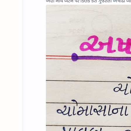
અહીં નીચે બટન પર ક્લિક કરી ગુજરાતી અષાઢી 