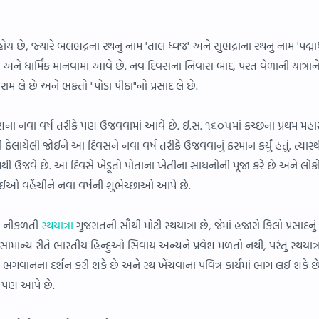
છે, જ્યારે બલભદ્રના રથનું નામ 'તાલ ધ્વજ' અને સુભદ્રાના રથનું નામ 'પદ્મા
વિત્ર અને ધાર્મિક માનવામાં આવે છે. નવ દિવસના નિવાસ બાદ, પરત વેળાની યાત્રાન
વિરામ લે છે અને ભક્તો "પોડા પીઠા"નો પ્રસાદ લે છે.
દેશના નવા વર્ષ તરીકે પણ ઉજવવામાં આવે છે. ઈ.સ. ૧૬૦૫માં કચ્છના પ્રથમ મહાર
ેલાયેલી જોઈને આ દિવસને નવા વર્ષ તરીકે ઉજવવાનું ફરમાન કર્યું હતું. ત્યારથ
ી ઉજવે છે. આ દિવસે ખેડૂતો પોતાના ખેતીના સાધનોની પૂજા કરે છે અને લોકો
ઈઓ વહેંચીને નવા વર્ષની શુભેચ્છાઓ આપે છે.
થી નીકળતી
રથયાત્રા
ગુજરાતની સૌથી મોટી રથયાત્રા છે, જેમાં હજારો કિલો પ્રસાદનું
સામાન્ય રીતે ભારતીય હિન્દુઓ સિવાય અન્યને પ્રવેશ મળતો નથી, પરંતુ રથયાત્
ગવાનના દર્શન કરી શકે છે અને રથ ખેંચવાના પવિત્ર કાર્યમાં ભાગ લઈ શકે 
 પણ આપે છે.