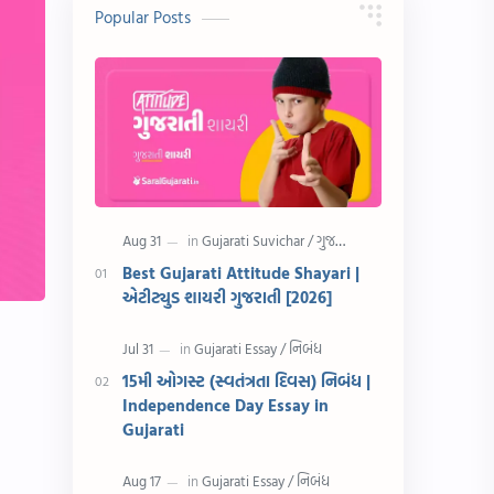
10 વાક્યો
Download
Popular Posts
સુવિચાર
Gujarati Vyakaran
શાયરી
આરતી
અહેવાલ લેખન
શુભેચ્છા સંદેશ
Information
ગુજરાતી શબ્દો
ધોરણ 5
માહિતી
Best Gujarati Attitude Shayari |
એટીટ્યુડ શાયરી ગુજરાતી [2026]
CET
ગુજરાતી સૂત્ર
ચાલીસા
15મી ઓગસ્ટ
15મી ઓગસ્ટ (સ્વતંત્રતા દિવસ) નિબંધ |
Independence Day Essay in
દિવાળી
સમાનાર્થી શબ્દો
Gujarati
સ્પીચ ગુજરાતી
Textbook PDF