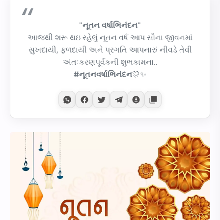
"
નૂતન વર્ષાભિનંદન
"
આજથી શરૂ થઇ રહેલું નૂતન વર્ષ આપ સૌના જીવનમાં
સુખદાયી, ફળદાયી અને પ્રગતિ આપનારું નીવડે તેવી
અંતઃકરણપૂર્વકની શુભકામના..
#નૂતનવર્ષાભિનંદન
🎊✨