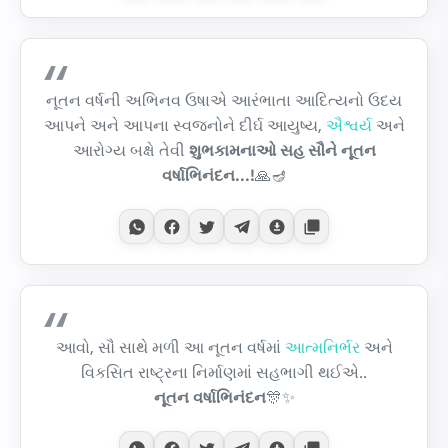
નૂતન વર્ષની અભિનવ ઉષાએ આરંભાતા આદિત્યનો ઉદય
આપને અને આપના સ્વજનોને દીર્ઘ આયુષ્ય,
ઐશ્વર્ય
અને
આરોગ્ય બક્ષે તેવી
શુભકામનાઓ સહ સૌને નૂતન
વર્ષાભિનંદન...!
🙏🪔
આવો, સૌ સાથે મળી આ નૂતન વર્ષમાં
આત્મનિર્ભર
અને
વિકસિત રાષ્ટ્રના નિર્માણમાં સહભાગી થઈએ..
નૂતન વર્ષાભિનંદન
🎊✨