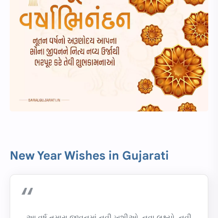
New Year Wishes in Gujarati
આ વર્ષ તમારા જીવનમાં નવી ખુશીઓ, નવા લક્ષ્યો, નવી