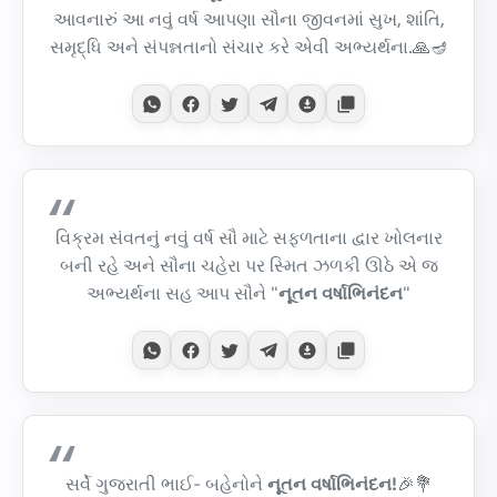
આવનારું આ નવું વર્ષ આપણા સૌના જીવનમાં સુખ, શાંતિ,
સમૃદ્ધિ અને સંપન્નતાનો સંચાર કરે એવી અભ્યર્થના.🙏🪔
વિક્રમ સંવતનું નવું વર્ષ સૌ માટે સફળતાના દ્વાર ખોલનાર
બની રહે અને સૌના ચહેરા પર સ્મિત ઝળકી ઊઠે એ જ
અભ્યર્થના સહ આપ સૌને "
નૂતન વર્ષાભિનંદન
"
સર્વે ગુજરાતી ભાઈ- બહેનોને
નૂતન વર્ષાભિનંદન!
🎉💐