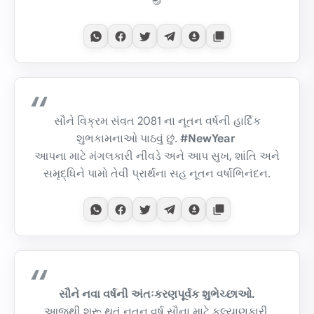
🪔
સૌને વિક્રમ સંવત 2081 ના નૂતન વર્ષની હાર્દિક
શુભકામનાઓ પાઠવું છું.
#NewYear
આપના માટે મંગલકારી નીવડે અને આપ સુખ, શાંતિ અને
સમૃદ્ધિને પામો તેવી પ્રાર્થના સહ નૂતન વર્ષાભિનંદન.
સૌને નવા વર્ષની અંતઃકરણપૂર્વક શુભેચ્છાઓ.
આજથી શરૂ થતું નૂતન વર્ષ સૌના માટે કલ્યાણકારી,