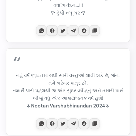
વર્ષાભિનંદન…!!!
🌹 હેપી ન્યૂ યર 🌹
નવું વર્ષ જીવનમાં બધી સારી વસ્તુઓ લાવી શકે છે, જેના
તમે ખરેખર પાત્ર છો.
તમારી પાસે પહેલેથી જ એક સુંદર વર્ષ હતું અને તમારી પાસે
બીજું વધુ એક આશ્ચર્યજનક વર્ષ હશે!
🌷
Nootan Varshabhinandan 2024
🌷