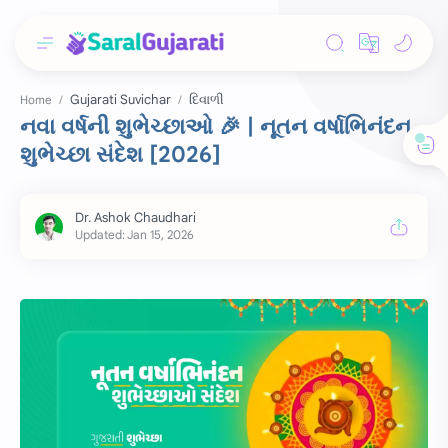
Gujarati Suvichar
દિવાળી
Home
નવા વર્ષની શુભેચ્છાઓ 🎉 | નૂતન વર્ષાભિનંદન
શુભેચ્છા સંદેશ [2026]