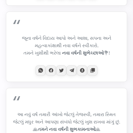
જૂના વર્ષને વિદાય આપો અને આશા, સપના અને
મહત્વાકાંક્ષાથી નવા વર્ષને સ્વીકારો.
તમને ખુશીથી ભરેલા
નવા વર્ષની શુભેચ્છાઓ
💐!
આ નવું વર્ષ તમારી આંખો જેટલું તેજસ્વી, તમારા સ્મિત
જેટલું મધુર અને આપણા સંબંધો જેટલું ખુશ રાખવા માંગું છું.
🙏
તમને નવા વર્ષની શુભકામનાઓ
🙏