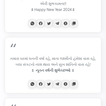
એવી શુભકામના!!
🌷Happy New Year 2024🌷
તમારા ઘરમાં ધનની વર્ષા રહે, માતા લક્ષ્મીનો હંમેશા વાસ રહે,
બધા સંકટનો નાશ થાય અને સુખ શાંતિનો વાસ રહે!
🌷
નૂતન વર્ષની શુભેચ્છઓ
🌷