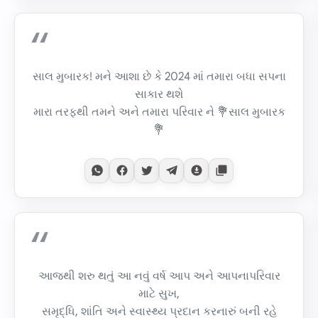
સાલ મુબારક! મને આશા છે કે 2024 માં તમારા બધા સપના
સાકાર થશે
મારા તરફથી તમને અને તમારા પરિવાર ને 💐સાલ મુબારક
💐
આજથી શરુ થતું આ નવું વર્ષ આપ અને આપનાપરિવાર
માટે સુખ,
સમૃદ્ધિ, શાંતિ અને સ્વાસ્થ્ય પ્રદાન કરનારું બની રહે