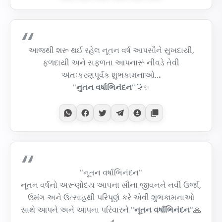
આજથી શરૂ થઈ રહેલ નૂતન વર્ષ આપસૌને સુખદાયી,
ફળદાયી અને સફળતા આપનારૂં નીવડે તેવી
અંતઃકરણપૂર્વક શુભકામનાઓ..
.
"
નુતન વર્ષાભિનંદન
"🎊✨
"નૂતન વર્ષાભિનંદન"
નૂતન વર્ષનો અરૂણોદય આપના સૌના જીવનને નવી ઉર્જા,
ઉમંગ અને ઉત્સાહથી પરિપૂર્ણ કરે એવી શુભકામનાઓ
સાથે આપને અને આપના પરિવારને "
નૂતન વર્ષાભિનંદન
"🙏