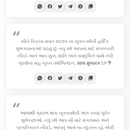
સૌને વિક્રમ સંવત ૨૦૭૫ ના નૂતન વર્ષની હાર્દિક
શુભકામનાઓ પાઠવું છું. નવુ વર્ષ આપના માટે મંગલકારી
નીવડે અને આપ સુખ, શાંતિ અને સમૃદ્ધિને પામો તેવી
પ્રાર્થના સહ નૂતન વર્ષાભિનંદન.
સાલ મુબારક !
🎉💐
આજથી પ્રારંભ થતા નૂતનવર્ષની અંતઃકરણ પૂર્વક
શુભેચ્છાઓ. નવું વર્ષ આપ સૌ માટે મંગલમય અને
પ્રગતિકારક નીવડે, આપનું આરોગ્ય તંદુરસ્ત રહે એવી