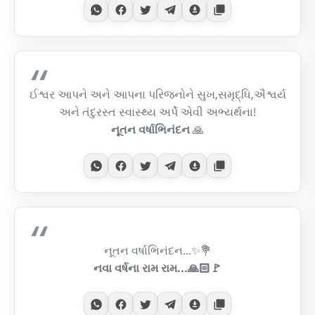
ઈશ્વર આપને અને આપના પરિજનોને સુખ,સમૃદ્ધિ,ઐશ્વર્ય
અને તંદુરસ્ત સ્વાસ્થ્ય અર્પે એવી અભ્યર્થના!
નૂતન વર્ષાભિનંદન
🙏
નૂતન વર્ષાભિનંદન...✨💐
નવા વર્ષના રામ રામ...🙏🏻🚩