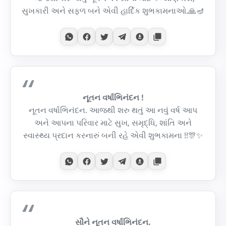
સુખકારી અને સફળ બને એવી હાર્દિક શુભકામનાઓ.🙏🪔
નૂતન વર્ષાભિનંદન !
નૂતન વર્ષાભિનંદન. આજથી શરુ થતું આ નવું વર્ષ આપ
અને આપના પરિવાર માટે સુખ, સમૃદ્ધિ, શાંતિ અને
સ્વાસ્થ્ય પ્રદાન કરનારું બની રહે એવી શુભકામના !!🎊✨
સૌને નૂતન વર્ષાભિનંદન.