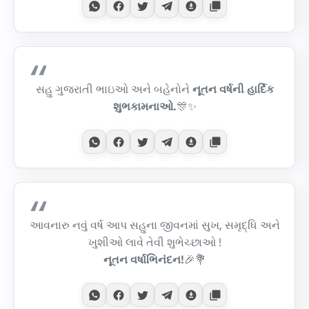
સહુ ગુજરાતી ભાઇઓ અને બહેનોને
નૂતન વર્ષની હાર્દિક
શુભકામનાઓ.
🎊✨
આવનારુ નવું વર્ષ આપ સહુના જીવનમાં સુખ, સમૃદ્ધિ અને
ખુશીઓ લાવે તેવી શુભેચ્છાઓ !
નૂતન વર્ષાભિનંદન!
🎉💐