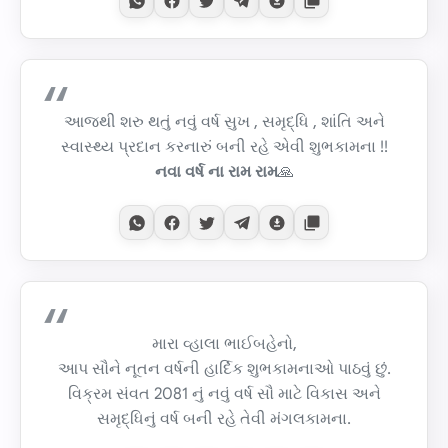
આજથી શરુ થતું નવું વર્ષ સુખ , સમૃદ્ધિ , શાંતિ અને
સ્વાસ્થ્ય પ્રદાન કરનારું બની રહે એવી શુભકામના !!
નવા વર્ષ ના રામ રામ
🙏
મારા વ્હાલા ભાઈબહેનો,
આપ સૌને નૂતન વર્ષની હાર્દિક શુભકામનાઓ પાઠવું છું.
વિક્રમ સંવત 2081 નું નવું વર્ષ સૌ માટે વિકાસ અને
સમૃદ્ધિનું વર્ષ બની રહે તેવી મંગલકામના.