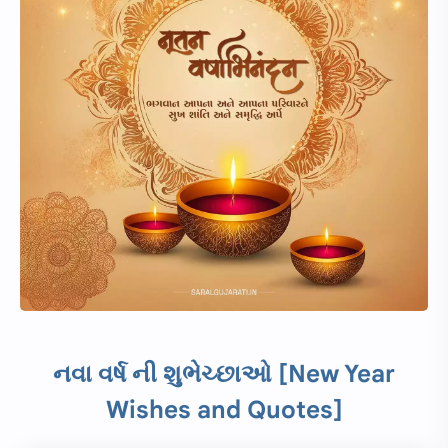
નવા વર્ષ ની શુભેચ્છાઓ [New Year
Wishes and Quotes]