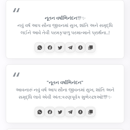
નૂતન વર્ષાભિનંદન
🎊✨
નવું વર્ષ આપ સૌના જીવનમાં સુખ, શાંતિ અને સમૃદ્ધિ
લઈને આવે તેવી પરમકૃપાળુ પરમાત્માને પ્રાર્થના..!
"નૂતન વર્ષાભિનંદન"
આવનારું નવું વર્ષ આપ સૌના જીવનમાં સુખ, શાંતિ અને
સમૃદ્ધિ લાવે એવી અંત:કરણપૂર્વક શુભેચ્છાઓ!🎊✨