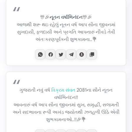
🎊🎉
નૂતન વર્ષાભિનંદન
🎊🎉
આજથી શરૂ થઇ રહેલું નૂતન વર્ષ આપ સૌના જીવનમાં
સુખદાયી, ફળદાયી અને પ્રગતિ આપનારું નીવડે તેવી
અંતઃકરણપૂર્વકની શુભકામના..💐
ગુજરાતી નવું વર્ષ
વિક્રમ સંવત
2081ના સૌને નૂતન
વર્ષાભિનંદન!!
આવનારું વર્ષ આપ સૌના જીવનમાં સુખ, સમૃદ્ધી, સલામતી
અને સદભાવના રૂપી અખંડ જ્યોતથી ઝળહળી ઊઠે એવી
શુભકામનાઓ..!!🎉💐