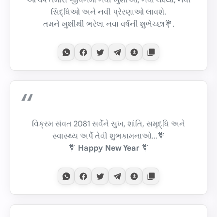
સિદ્ધિઓ અને નવી પ્રેરણાઓ લાવશે.
તમને ખુશીથી ભરેલા નવા વર્ષની શુભેચ્છા💐.
વિક્રમ સંવત 2081 સર્વેને સુખ, શાંતિ, સમૃદ્ધિ અને
સ્વાસ્થ્ય અર્પે તેવી શુભકામનાઓ…💐
💐
Happy New Year
💐