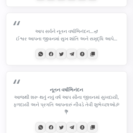
આપ સર્વને નૂતન વર્ષાભિનંદન...🪔
ઈશ્વર આપના જીવનમાં સુખ શાંતિ અને સમૃદ્ધિ આપે...
નૂતન વર્ષાભિનંદન
આજથી શરૂ થતું નવું વર્ષ આપ સૌના જીવનમાં સુખદાયી,
ફળદાયી અને પ્રગતિ આપનારું નીવડે તેવી શુભેચ્છાઓ🎉
💐