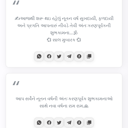
✍આજથી શરૂ થઇ રહેલું નૂતન વર્ષ સુખદાયી, ફળદાયી
અને પ્રગતિ આપનારું નીવડે તેવી અંતઃકરણપૂર્વકની
શુભકામના…🕉
💞 સાલ મુબારક 💞
આપ સર્વેને નૂતન વર્ષની અંતઃકરણપૂર્વક શુભકામનાઓ
સાથે નવા વર્ષના રામ રામ.🙏