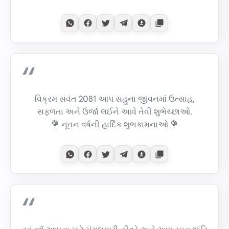
વિક્રમ સવંત 2081 આપ સહુના જીવનમાં ઉત્સાહ,
સફળતા અને ઉર્જા લઈને આવે તેવી શુભેચ્છાઓ.
💐 નૂતન વર્ષની હાર્દિક શુભકામનાઓ 💐