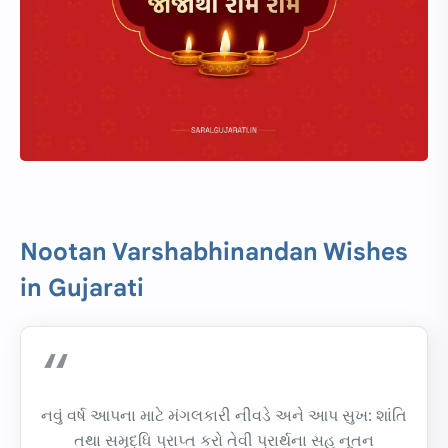
Nootan Varshabhinandan Wishes
in Gujarati
નવું વર્ષ આપના માટે મંગલકારી નીવડે અને આપ સુખ: શાંતિ
તથા સમૃદ્ધિ પ્રાપ્ત કરો તેવી પ્રાર્થના સહ નૂતન