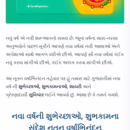
નવું વર્ષ એ નવી શરૂઆતનો સમય છે. જૂના વર્ષના સારા-નરસા
અનુભવોને પાછળ મૂકીને આપણે નવા વર્ષમાં નવી આશાઓ અને
અપેક્ષાઓ સાથે આગળ વધીએ છીએ. આપણે સૌ નવા વર્ષમાં કંઈક
નવું કરવા માંગીએ છીએ, કંઈક અલગ કરવા માંગીએ છીએ.
આ નૂતન વર્ષાભિનંદન તહેવાર પર હું તમારા માટે ગુજરાતીમાં નવા
વર્ષ ની
શુભેચ્છાઓ,
શુભકામનાઓ
,
શાયરી
અને
પ્રેરણાદાયી
સુવિચાર
લઈને આવ્યો છું. આશા છે કે તમને ગમશે.
નવા વર્ષની શુભેચ્છાઓ, શુભકામના
સંદેશ નૂતન વર્ષાભિનંદન