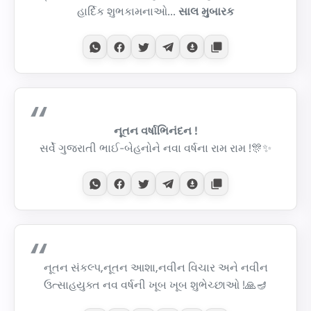
હાર્દિક શુભકામનાઓ...
સાલ મુબારક
નૂતન વર્ષાભિનંદન !
સર્વે ગુજરાતી ભાઈ-બેહનોને નવા વર્ષના રામ રામ !🎊✨
નૂતન સંકલ્પ,નૂતન આશા,નવીન વિચાર અને નવીન
ઉત્સાહયુક્ત નવ વર્ષની ખૂબ ખૂબ શુભેચ્છાઓ !🙏🪔