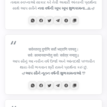
તમામ સ્વપ્નાઓ સાકાર કરે તેવી અમારી અંતરની પ્રાર્થના
સાથે આપ સર્વેને
નવા વર્ષની ખૂબ ખૂબ શુભકામના..
🙏🪔
सर्वस्तरतु दुर्गाणि सर्वो भद्राणि पश्यतु।
सर्वः कामानवाप्नोतु सर्वः सर्वत्र नन्दतु॥
આપ સૌનું આ નવીન વર્ષ ઉર્જા અને આંનદથી પલ્લવીત
થાય તેવી ભગવાન શ્રી રામને પ્રાર્થના કરું છું.
🪔
આપ સૌને નૂતન વર્ષની શુભકામનાઓ
🎊