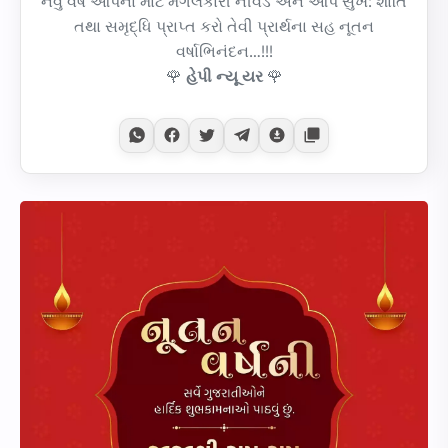
નવું વર્ષ આપના માટે મંગલકારી નીવડે અને આપ સુખ: શાંતિ
તથા સમૃદ્ધિ પ્રાપ્ત કરો તેવી પ્રાર્થના સહ નૂતન
વર્ષાભિનંદન…!!!
🌹
હેપી ન્યૂ યર
🌹