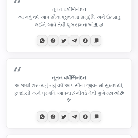
નૂતન વર્ષાભિનંદન
આ નવું વર્ષ આપ સૌના જીવનમાં સમૃદ્ધિ અને ઉત્સાહ
લઈને આવે તેવી શુભકામનાઓ🙏🪔
નૂતન વર્ષાભિનંદન
આજથી શરૂ થતું નવું વર્ષ આપ સૌના જીવનમાં સુખદાયી,
ફળદાયી અને પ્રગતિ આપનારું નીવડે તેવી શુભેચ્છાઓ🎉
💐