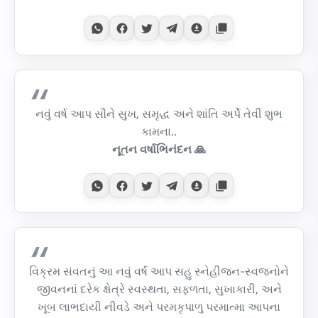
નવું વર્ષ આપ સૌને સુખ, સમૃદ્ધ અને શાંતિ અર્પે તેવી શુભ
કામના..
નૂતન વર્ષાભિનંદન 🙏
વિક્રમ સંવતનું આ નવું વર્ષ આપ સહુ સ્નેહીજન-સ્વજનોને
જીવનનાં દરેક ક્ષેત્રે સ્વસ્થતા, સફળતા, સુખાકારી, અને
ખૂબ લાભદાયી નીવડે અને પરમકૃપાળુ પરમાત્મા આપના