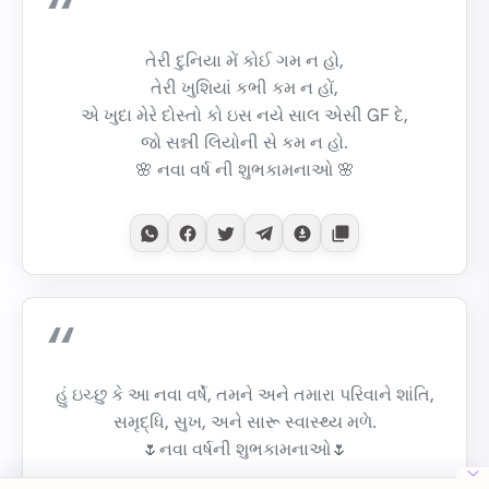
તેરી દુનિયા મેં કોઈ ગમ ન હો,
તેરી ખુશિયાં કભી કમ ન હોં,
એ ખુદા મેરે દોસ્તો કો ઇસ નયે સાલ એસી GF દે,
જો સન્ની લિયોની સે કમ ન હો.
🌸 નવા વર્ષ ની શુભકામનાઓ 🌸
હું ઇચ્છુ કે આ નવા વર્ષે, તમને અને તમારા પરિવાને શાંતિ,
સમૃદ્ધિ, સુખ, અને સારૂ સ્વાસ્થ્ય મળે.
🌷નવા વર્ષની શુભકામનાઓ🌷