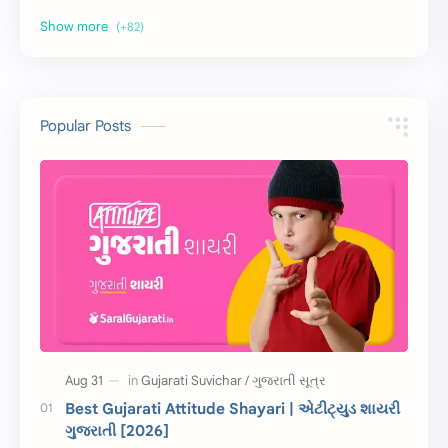
અર્થ વિસ્તાર
વિચાર વિસ્તાર
સ્ટેટ્સ
10 Lines
10 વાક્યો
Download
Popular Posts
સુવિચાર
Gujarati Vyakaran
શાયરી
આરતી
અહેવાલ લેખન
શુભેચ્છા સંદેશ
Information
ગુજરાતી શબ્દો
ધોરણ 5
માહિતી
CET
ગુજરાતી સૂત્ર
Best Gujarati Attitude Shayari | એટીટ્યુડ શાયરી
ગુજરાતી [2026]
ચાલીસા
15મી ઓગસ્ટ