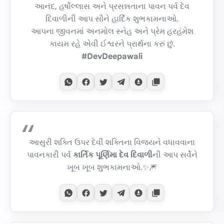
આનંદ, હર્ષોલ્લાસ અને પ્રસન્નતાના પાવન પર્વ દેવ
દિવાળીની આપ સૌને હાર્દિક શુભકામનાઓ.
આપના જીવનમાં અનમોલ સ્નેહ અને પ્રેમ હરહંમેશ
કાયમ રહે એવી ઈશ્વરને પ્રાર્થના કરું છું.
#DevDeepawali
આસુરી શક્તિ ઉપર દેવી શક્તિના વિજયને વધાવવાના
પાવનકારી પર્વ
કાર્તિક પૂર્ણિમા દેવ દિવાળી
ની આપ સર્વેને
ખૂબ ખૂબ શુભકામનાઓ.✨🎆