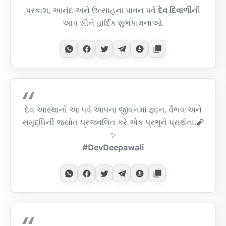
પ્રકાશ, આનંદ અને ઉત્સાહના પાવન પર્વ
દેવ દિવાળી
ની
આપ સૌને હાર્દિક શુભકામનાઓ.
દેવ આસ્થાનો આ પર્વ આપના જીવનમાં જ્ઞાન, વૈભવ અને
સમૃદ્ધિની જ્યોત પ્રજ્વલિત કરે એક પ્રભુને પ્રાર્થના.🧨
✨
#DevDeepawali