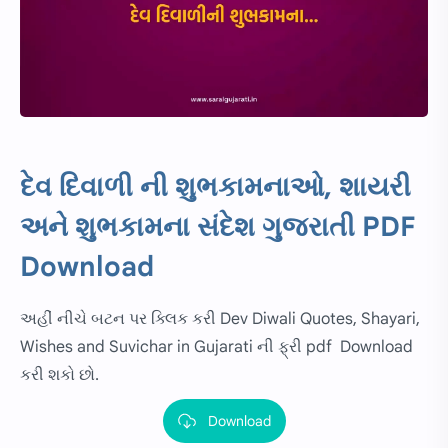
દેવ દિવાળી ની શુભકામનાઓ, શાયરી
અને શુભકામના સંદેશ ગુજરાતી PDF
Download
અહીં નીચે બટન પર ક્લિક કરી Dev Diwali Quotes, Shayari,
Wishes and Suvichar in Gujarati ની ફ્રી pdf Download
કરી શકો છો.
Download