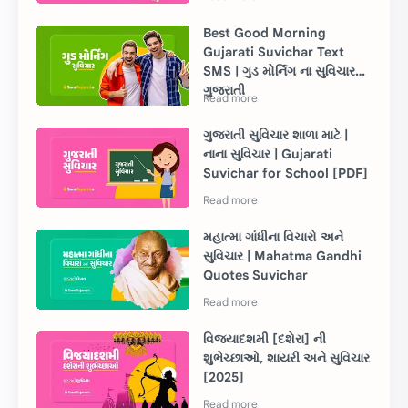
Best Good Morning
Gujarati Suvichar Text
SMS | ગુડ મોર્નિંગ ના સુવિચાર
ગુજરાતી
ગુજરાતી સુવિચાર શાળા માટે |
નાના સુવિચાર | Gujarati
Suvichar for School [PDF]
મહાત્મા ગાંધીના વિચારો અને
સુવિચાર | Mahatma Gandhi
Quotes Suvichar
વિજયાદશમી [દશેરા] ની
શુભેચ્છાઓ, શાયરી અને સુવિચાર
[2025]