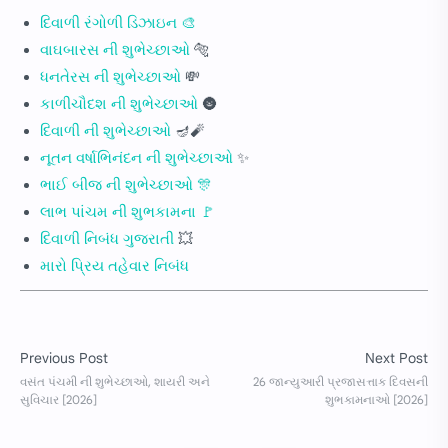
દિવાળી રંગોળી ડિઝાઇન 🎨
વાઘબારસ ની શુભેચ્છાઓ
🐅
ધનતેરસ ની શુભેચ્છાઓ
💸
કાળીચૌદશ ની શુભેચ્છાઓ
🌚
દિવાળી ની શુભેચ્છાઓ
🪔🧨
નૂતન વર્ષાભિનંદન ની શુભેચ્છાઓ
✨
ભાઈ બીજ ની શુભેચ્છાઓ 🎊
લાભ પાંચમ ની શુભકામના 🚩
દિવાળી નિબંધ ગુજરાતી
💥
મારો પ્રિય તહેવાર નિબંધ