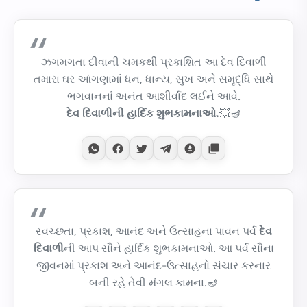
ઝગમગતા દીવાની ચમકથી પ્રકાશિત આ દેવ દિવાળી
તમારા ઘર આંગણામાં ધન, ધાન્ય, સુખ અને સમૃદ્ધિ સાથે
ભગવાનનાં અનંત આશીર્વાદ લઈને આવે.
દેવ દિવાળીની હાર્દિક શુભકામનાઓ.
💥🪔
સ્વચ્છતા, પ્રકાશ, આનંદ અને ઉત્સાહના પાવન પર્વ
દેવ
દિવાળી
ની આપ સૌને હાર્દિક શુભકામનાઓ. આ પર્વ સૌના
જીવનમાં પ્રકાશ અને આનંદ-ઉત્સાહનો સંચાર કરનાર
બની રહે તેવી મંગલ કામના.🪔