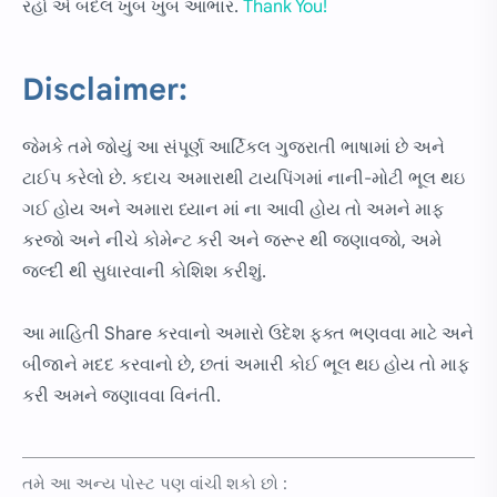
રહો એ બદલ ખુબ ખુબ આભાર.
Thank You!
Disclaimer:
જેમકે તમે જોયું આ સંપૂર્ણ આર્ટિકલ ગુજરાતી ભાષામાં છે અને
ટાઈપ કરેલો છે. કદાચ અમારાથી ટાયપિંગમાં નાની-મોટી ભૂલ થઇ
ગઈ હોય અને અમારા ધ્યાન માં ના આવી હોય તો અમને માફ
કરજો અને નીચે કોમેન્ટ કરી અને જરૂર થી જણાવજો, અમે
જલ્દી થી સુધારવાની કોશિશ કરીશું.
આ માહિતી Share કરવાનો અમારો ઉદેશ ફક્ત ભણવવા માટે અને
બીજાને મદદ કરવાનો છે, છતાં અમારી કોઈ ભૂલ થઇ હોય તો માફ
કરી અમને જણાવવા વિનંતી.
તમે આ અન્ય પોસ્ટ પણ વાંચી શકો છો :