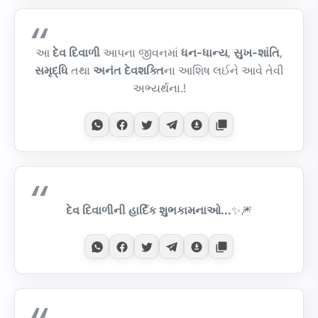
આ
દેવ દિવાળી
આપના જીવનમાં
ધન-ધાન્ય
,
સુખ-શાંતિ
,
સમૃદ્ધિ
તથા
અનંત દેવશક્તિ
ના આશિષ લઈને આવે તેવી
અભ્યર્થના.!
દેવ દિવાળીની હાર્દિક શુભકામનાઓ...
✨🎆