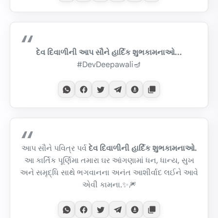
દેવ દિવાળીની આપ સૌને હાર્દિક શુભકામનાઓ...
#DevDeepawali🪔
આપ સૌને પવિત્ર પર્વ
દેવ દિવાળીની હાર્દિક શુભકામનાઓ.
આ કાર્તિક પૂર્ણિમા તમારા ઘર આંગણામાં ધન, ધાન્ય, સુખ
અને સમૃદ્ધિ સાથે ભગવાનના અનંત આશીર્વાદ લઈને આવે
એવી કામના.✨🎆