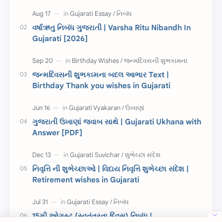
દિવાળી
સમાનાર્થી શબ્દો
વર્ષાઋતુ નિબંધ ગુજરાતી | Varsha Ritu Nibandh In
Gujarati [2026]
સ્પીચ ગુજરાતી
Textbook PDF
રક્ષાબંધન
26 જાન્યુઆરી
જન્મદિવસની શુભકામના બદલ આભાર Text |
Birthday Thank you wishes in Gujarati
જાણવા જેવું
ધોરણ 8
શિક્ષક દિવસ
ઉત્તરાયણ
ગુજરાતી ઉખાણાં જવાબ સાથે | Gujarati Ukhana with
કહેવતો
Birthday Wishes
Answer [PDF]
Gujarati Slogans
Gujarati Speech
નિવૃત્તિ ની શુભેચ્છાઓ | વિદાય નિવૃત્તિ શુભેચ્છા સંદેશ |
ગુજરાતી વ્યાકરણ
જન્મદિવસની શુભકામના
Retirement wishes in Gujarati
જ્ઞાન સાધના પરીક્ષા
Lekhan
15મી ઓગસ્ટ (સ્વતંત્રતા દિવસ) નિબંધ |