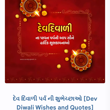
દેવ દિવાળી
પર્વ
ની શુભેચ્છાઓ [Dev
Diwali Wishes and Quotes]