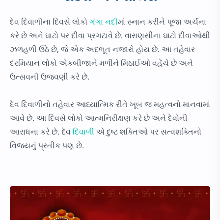
દેવ દિવાળીના દિવસે લોકો
ગંગા નદી
માં સ્નાન કરીને પૂજા અર્ચના
કરે છે અને ઘાટો પર દીવા પ્રગટાવે છે. વારાણસીના ઘાટો દીવાઓથી
ઝળહળી ઉઠે છે, જે એક અદભૂત નજારો હોય છે. આ તહેવાર
દરમિયાન લોકો એકબીજાને મળીને મિઠાઈઓ વહેંચે છે અને
ઉત્સવની ઉજવણી કરે છે.
દેવ દિવાળીનો તહેવાર આધ્યાત્મિક રીતે ખૂબ જ મહત્વનો માનવામાં
આવે છે. આ દિવસે લોકો આત્મનિરીક્ષણ કરે છે અને દેવોની
આરાધના કરે છે. દેવ
દિવાળી
એ દુષ્ટ શક્તિઓ પર સત્વશક્તિનો
વિજયનું પ્રતીક પણ છે.