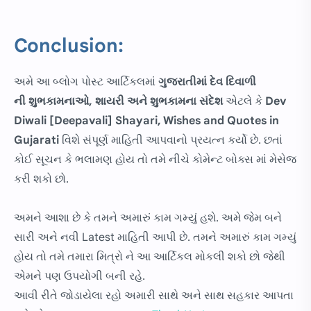
Conclusion:
અમે આ બ્લોગ પોસ્ટ આર્ટિકલમાં
ગુજરાતીમાં
દેવ દિવાળી
ની શુભકામનાઓ, શાયરી અને શુભકામના સંદેશ
એટલે કે
Dev
Diwali [Deepavali] Shayari, Wishes and Quotes in
Gujarati
વિશે સંપૂર્ણ માહિતી આપવાનો પ્રયત્ન કર્યો છે. છતાં
કોઈ સૂચન કે ભલામણ હોય તો તમે નીચે કોમેન્ટ બોક્સ માં મેસેજ
કરી શકો છો.
અમને આશા છે કે તમને અમારું કામ ગમ્યું હશે. અમે જેમ બને
સારી અને નવી Latest માહિતી આપી છે. તમને અમારું કામ ગમ્યું
હોય તો તમે તમારા મિત્રો ને આ આર્ટિકલ મોકલી શકો છો જેથી
એમને પણ ઉપયોગી બની રહે.
આવી રીતે જોડાયેલા રહો અમારી સાથે અને સાથ સહકાર આપતા