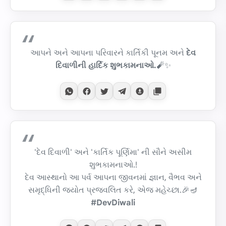
આપને અને આપના પરિવારને કાર્તિકી પૂનમ અને
દેવ
દિવાળીની હાર્દિક શુભકામનાઓ.
🧨✨
'દેવ દિવાળી' અને 'કાર્તિક પૂર્ણિમા' ની સૌને અસીમ
શુભકામનાઓ.!
દેવ આસ્થાનો આ પર્વ આપના જીવનમાં જ્ઞાન, વૈભવ અને
સમૃદ્ધિની જ્યોત પ્રજ્વલિત કરે, એજ મહેચ્છા.🎉🪔
#DevDiwali