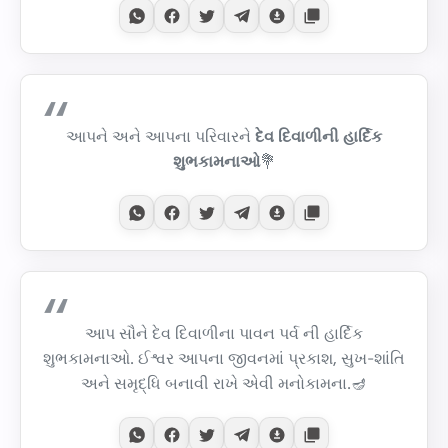
આપને અને આપના પરિવારને
દેવ દિવાળીની હાર્દિક
શુભકામનાઓ
💐
આપ સૌને દેવ દિવાળીના પાવન પર્વ ની હાર્દિક
શુભકામનાઓ. ઈશ્વર આપના જીવનમાં પ્રકાશ, સુખ-શાંતિ
અને સમૃદ્ધિ બનાવી રાખે એવી મનોકામના.🪔