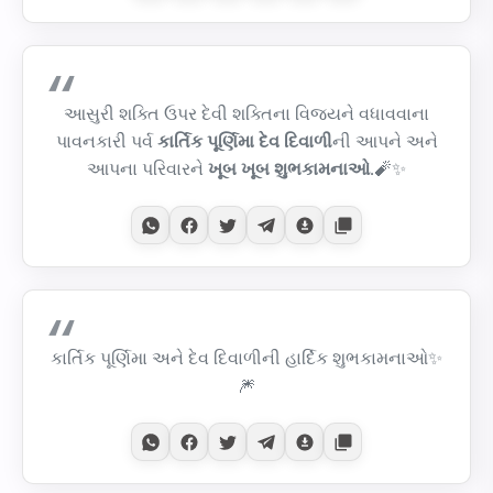
આસુરી શક્તિ ઉપર દેવી શક્તિના વિજયને વધાવવાના
પાવનકારી પર્વ
કાર્તિક પૂર્ણિમા દેવ દિવાળી
ની આપને અને
આપના પરિવારને
ખૂબ ખૂબ શુભકામનાઓ
.🧨✨
કાર્તિક પૂર્ણિમા અને દેવ દિવાળીની હાર્દિક શુભકામનાઓ✨
🎆