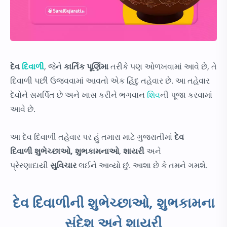
દેવ
દિવાળી
, જેને
કાર્તિક પૂર્ણિમા
તરીકે પણ ઓળખવામાં આવે છે, તે
દિવાળી પછી ઉજવવામાં આવતો એક હિંદુ તહેવાર છે. આ તહેવાર
દેવોને સમર્પિત છે અને ખાસ કરીને ભગવાન
શિવ
ની પૂજા કરવામાં
આવે છે.
આ દેવ દિવાળી તહેવાર પર હું તમારા માટે ગુજરાતીમાં
દેવ
દિવાળી
શુભેચ્છાઓ,
શુભકામનાઓ
,
શાયરી
અને
પ્રેરણાદાયી
સુવિચાર
લઈને આવ્યો છું. આશા છે કે તમને ગમશે.
દેવ દિવાળીની શુભેચ્છાઓ, શુભકામના
સંદેશ અને શાયરી