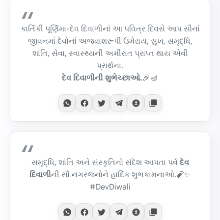
કાર્તિકી પૂર્ણિમા-દેવ દિવાળીનાં આ પવિત્ર દિવસે આપ સૌનાં
જીવનમાં દેવોનાં અજવાશરૂપી ઉમેરાય, સુખ, સમૃદ્ધિ,
શાંતિ, સેવા, સ્વાસ્થ્યની અમીરાત પ્રાપ્ત થાય એવી
પ્રાર્થના.
દેવ દિવાળીની શુભેચ્છાઓ.
🎉🪔
સમૃદ્ધિ, શાંતિ અને સંસ્કૃતિનો સંદેશ આપતા પર્વ
દેવ
દિવાળી
ની સૌ નગરજનોને હાર્દિક શુભકામનાઓ.🧨✨
#DevDiwali