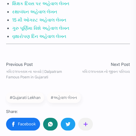
શિક્ષક દિવસ પર અહેવાલ લેખન
રક્ષાબંધન અહેવાલ લેખન
15 મી ઓગસ્ટ અહેવાલ લેખન
ગુરુ પૂર્ણિમા વિશે અહેવાલ લેખન
વૃક્ષારોપણ દિન અહેવાલ લેખન
#Gujarati Lekhan
#અહેવાલ લેખન