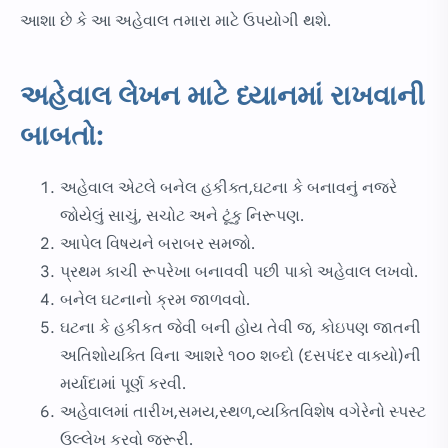
આશા છે કે આ અહેવાલ તમારા માટે ઉપયોગી થશે.
અહેવાલ લેખન માટે ધ્યાનમાં રાખવાની
બાબતો:
અહેવાલ એટલે બનેલ હકીક્ત,ઘટના કે બનાવનું નજરે
જોયેલું સાચું, સચોટ અને ટૂંકુ નિરૂપણ.
આપેલ વિષયને બરાબર સમજો.
પ્રથમ કાચી રૂપરેખા બનાવવી પછી પાકો અહેવાલ લખવો.
બનેલ ઘટનાનો ક્રમ જાળવવો.
ઘટના કે હકીકત જેવી બની હોય તેવી જ, કોઇપણ જાતની
અતિશોયક્તિ વિના આશરે ૧૦૦ શબ્દો (દસપંદર વાક્યો)ની
મર્યાદામાં પૂર્ણ કરવી.
અહેવાલમાં તારીખ,સમય,સ્થળ,વ્યક્તિવિશેષ વગેરેનો સ્પસ્ટ
ઉલ્લેખ કરવો જરૂરી.