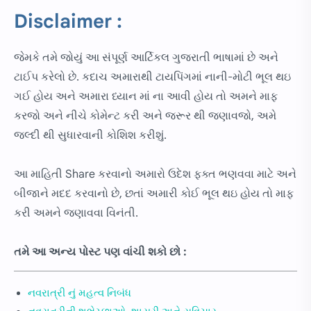
Disclaimer :
જેમકે તમે જોયું આ સંપૂર્ણ આર્ટિકલ ગુજરાતી ભાષામાં છે અને
ટાઈપ કરેલો છે. કદાચ અમારાથી ટાયપિંગમાં નાની-મોટી ભૂલ થઇ
ગઈ હોય અને અમારા ધ્યાન માં ના આવી હોય તો અમને માફ
કરજો અને નીચે કોમેન્ટ કરી અને જરૂર થી જણાવજો, અમે
જલ્દી થી સુધારવાની કોશિશ કરીશું.
આ માહિતી Share કરવાનો અમારો ઉદેશ ફક્ત ભણવવા માટે અને
બીજાને મદદ કરવાનો છે, છતાં અમારી કોઈ ભૂલ થઇ હોય તો માફ
કરી અમને જણાવવા વિનંતી.
તમે આ અન્ય પોસ્ટ પણ વાંચી શકો છો :
નવરાત્રી નું મહત્વ નિબંધ