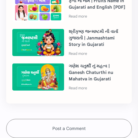
ફળો ના નામ | Fruits Name in
Gujarati and English [PDF]
શ્રીકૃષ્ણ જન્માષ્ટમી ની વાર્તા
ગુજરાતી | Janmashtami
Story in Gujarati
ગણેશ ચતુર્થી નું મહત્વ |
Ganesh Chaturthi nu
Mahatva in Gujarati
Post a Comment