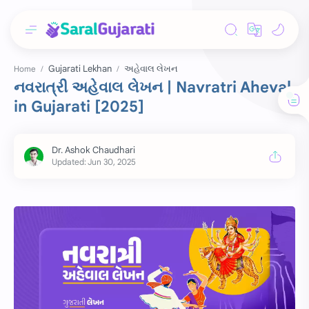
Gujarati Lekhan
અહેવાલ લેખન
Home
નવરાત્રી અહેવાલ લેખન | Navratri Aheval
in Gujarati [2025]