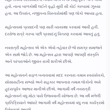
હતો. નાના બાળકોથી લઈને વૃદ્ધો સુધી સૌ કોઈ ગરબામાં ઝૂમ્યા
હતા. આ ઉપરાંત, નજીકના વિસ્તારોમાંથી પણ લોકો આવ્યા હતા.
મહોત્સવમાં પ્રસાદની પણ સારી વ્યવસ્થા કરવામાં આવી હતી.
દરરોજ રાત્રે ગરબા પછી પ્રસાદનું વિતરણ કરવામાં આવતું હતું.
નવરાત્રી મહોત્સવ એ એક એવો તહેવાર છે જે સમગ્ર સમાજને
એક સાથે જોડે છે. આ મહોત્સવ દ્વારા આપણે આપણી સંસ્કૃતિ
અને પરંપરાઓને જીવંત રાખી શકીએ છીએ.
આ મહોત્સવને સફળ બનાવવામાં મદદ કરનારા તમામ સ્વયંસેવકો,
સોસાયટીના સભ્યો અને સહકાર આપનારા તમામ લોકોનો અમે
હૃદયપૂર્વક આભાર માનીએ છીએ. આગામી વર્ષે નવરાત્રી
મહોત્સવને વધુ મોટા પાયે ઉજવવાની યોજના છે. આ વર્ષે મળેલી
પ્રતિક્રિયાને આધારે આગામી વર્ષે મહોત્સવમાં વધુ નવા કાર્યક્રમો
ઉમેરવામાં આવશે.