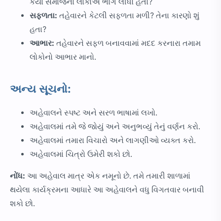
કયા સમાજના લોકોએ ભાગ લીધો હતો?
સફળતા:
તહેવારને કેટલી સફળતા મળી? તેના કારણો શું
હતા?
આભાર:
તહેવારને સફળ બનાવવામાં મદદ કરનારા તમામ
લોકોનો આભાર માનો.
અન્ય સૂચનો:
અહેવાલને સ્પષ્ટ અને સરળ ભાષામાં લખો.
અહેવાલમાં તમે જે જોયું અને અનુભવ્યું તેનું વર્ણન કરો.
અહેવાલમાં તમારા વિચારો અને લાગણીઓ વ્યક્ત કરો.
અહેવાલમાં ચિત્રો ઉમેરી શકો છો.
નોંધ:
આ અહેવાલ માત્ર એક નમૂનો છે. તમે તમારી શાળામાં
થયેલા કાર્યક્રમના આધારે આ અહેવાલને વધુ વિગતવાર બનાવી
શકો છો.