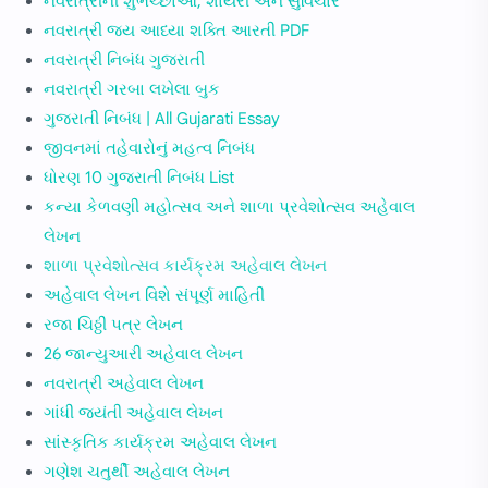
નવરાત્રીની શુભેચ્છાઓ, શાયરી અને સુવિચાર
નવરાત્રી જય આધ્યા શક્તિ આરતી PDF
નવરાત્રી નિબંધ ગુજરાતી
નવરાત્રી ગરબા લખેલા બુક
ગુજરાતી નિબંધ | All Gujarati Essay
જીવનમાં તહેવારોનું મહત્વ નિબંધ
ધોરણ 10 ગુજરાતી નિબંધ List
કન્યા કેળવણી મહોત્સવ અને શાળા પ્રવેશોત્સવ અહેવાલ
લેખન
શાળા પ્રવેશોત્સવ કાર્યક્રમ અહેવાલ લેખન
અહેવાલ લેખન વિશે સંપૂર્ણ માહિતી
રજા ચિઠ્ઠી પત્ર લેખન
26 જાન્યુઆરી અહેવાલ લેખન
નવરાત્રી અહેવાલ લેખન
ગાંધી જયંતી અહેવાલ લેખન
સાંસ્કૃતિક કાર્યક્રમ અહેવાલ લેખન
ગણેશ ચતુર્થી અહેવાલ લેખન