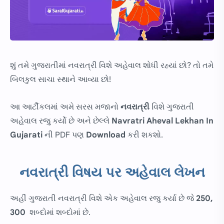
શું તમે ગુજરાતીમાં નવરાત્રી વિશે અહેવાલ શોધી રહ્યાં છો? તો તમે
બિલકુલ સાચા સ્થાને આવ્યા છો!
આ આર્ટીકલમાં અમે સરસ મજાનો
નવરાત્રી
વિશે ગુજરાતી
અહેવાલ રજુ કર્યો છે અને છેલ્લે
Navratri Aheval Lekhan In
Gujarati
ની PDF પણ
Download
કરી શકશો.
નવરાત્રી વિષય પર અહેવાલ લેખન
અહીં ગુજરાતી નવરાત્રી વિશે એક અહેવાલ રજુ કર્યા છે જે
250,
300
શબ્દોમાં શબ્દોમાં છે.