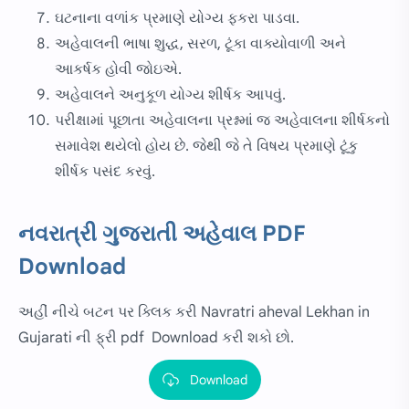
ઘટનાના વળાંક પ્રમાણે યોગ્ય ફકરા પાડવા.
અહેવાલની ભાષા શુદ્ધ, સરળ, ટૂંકા વાક્યોવાળી અને
આકર્ષક હોવી જોઇએ.
અહેવાલને અનુકૂળ યોગ્ય શીર્ષક આપવું.
પરીક્ષામાં પૂછાતા અહેવાલના પ્રશ્નમાં જ અહેવાલના શીર્ષકનો
સમાવેશ થયેલો હોય છે. જેથી જે તે વિષય પ્રમાણે ટૂંકુ
શીર્ષક પસંદ કરવું.
નવરાત્રી ગુજરાતી અહેવાલ PDF
Download
અહીં નીચે બટન પર ક્લિક કરી Navratri aheval Lekhan in
Gujarati ની ફ્રી pdf Download કરી શકો છો.
Download