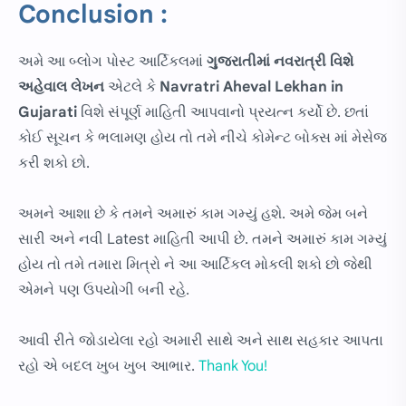
Conclusion :
અમે આ બ્લોગ પોસ્ટ આર્ટિકલમાં
ગુજરાતીમાં
નવરાત્રી વિશે
અહેવાલ લેખન
એટલે કે
Navratri Aheval Lekhan in
Gujarati
વિશે સંપૂર્ણ માહિતી આપવાનો પ્રયત્ન કર્યો છે. છતાં
કોઈ સૂચન કે ભલામણ હોય તો તમે નીચે કોમેન્ટ બોક્સ માં મેસેજ
કરી શકો છો.
અમને આશા છે કે તમને અમારું કામ ગમ્યું હશે. અમે જેમ બને
સારી અને નવી Latest માહિતી આપી છે. તમને અમારું કામ ગમ્યું
હોય તો તમે તમારા મિત્રો ને આ આર્ટિકલ મોકલી શકો છો જેથી
એમને પણ ઉપયોગી બની રહે.
આવી રીતે જોડાયેલા રહો અમારી સાથે અને સાથ સહકાર આપતા
રહો એ બદલ ખુબ ખુબ આભાર.
Thank You!