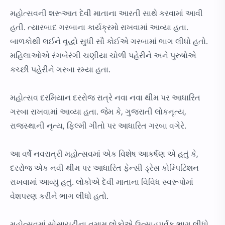
મહોત્સવની શરૂઆત દેવી માતાના આરતી સાથે કરવામાં આવી
હતી. ત્યારબાદ ગરબાના કાર્યક્રમો રાખવામાં આવ્યા હતા.
બાળકોથી લઈને વૃદ્ધો સુધી સૌ કોઈએ ગરબામાં ભાગ લીધો હતો.
મહિલાઓએ રંગબેરંગી ચણીયા ચોળી પહેરીને અને પુરુષોએ
કચ્છી પહેરીને ગરબા રમ્યા હતા.
મહોત્સવ દરમિયાન દરરોજ રાત્રે નવા નવા થીમ પર આધારિત
ગરબા રાખવામાં આવ્યા હતા. જેમ કે, ગુજરાતી લોકનૃત્ય,
રાજસ્થાની નૃત્ય, ફિલ્મી ગીતો પર આધારિત ગરબા વગેરે.
આ વર્ષે નવરાત્રી મહોત્સવમાં એક વિશેષ આકર્ષણ એ હતું કે,
દરરોજ એક નવી થીમ પર આધારિત ફેન્સી ડ્રેસ કોમ્પિટિશન
રાખવામાં આવ્યું હતું. લોકોએ દેવી માતાના વિવિધ સ્વરૂપોમાં
વેશપરણ કરીને ભાગ લીધો હતો.
મહોત્સવમાં સોસાયટીના તમામ લોકોએ ઉત્સાહપૂર્વક ભાગ લીધો