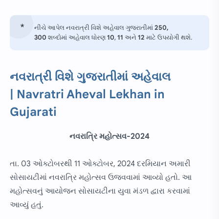
નીચે આપેલ નવરાત્રી વિશે અહેવાલ ગુજરાતીમાં
250,
300
શબ્દોમાં અહેવાલ ધોરણ
10
,
11
અને
12
માટે ઉપયોગી થશે.
નવરાત્રી વિશે ગુજરાતીમાં અહેવાલ
| Navratri Aheval Lekhan in
Gujarati
નવરાત્રિ મહોત્સવ-2024
તા. 03 ઓક્ટોબરથી 11 ઓક્ટોબર, 2024 દરમિયાન અમારી
સોસાયટીમાં નવરાત્રિ મહોત્સવ ઉજવવામાં આવ્યો હતો. આ
મહોત્સવનું આયોજન સોસાયટીના યુવા મંડળ દ્વારા કરવામાં
આવ્યું હતું.