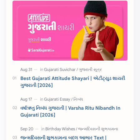
સુવિચાર
Gujarati Vyakaran
શાયરી
આરતી
અહેવાલ લેખન
શુભેચ્છા સંદેશ
Information
ગુજરાતી શબ્દો
ધોરણ 5
માહિતી
CET
ગુજરાતી સૂત્ર
Best Gujarati Attitude Shayari | એટીટ્યુડ શાયરી
ગુજરાતી [2026]
ચાલીસા
15મી ઓગસ્ટ
દિવાળી
સમાનાર્થી શબ્દો
વર્ષાઋતુ નિબંધ ગુજરાતી | Varsha Ritu Nibandh In
Gujarati [2026]
સ્પીચ ગુજરાતી
Textbook PDF
રક્ષાબંધન
26 જાન્યુઆરી
જન્મદિવસની શુભકામના બદલ આભાર Text |