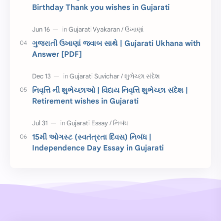
Birthday Thank you wishes in Gujarati
જાણવા જેવું
ધોરણ 8
શિક્ષક દિવસ
ઉત્તરાયણ
ગુજરાતી ઉખાણાં જવાબ સાથે | Gujarati Ukhana with
કહેવતો
Birthday Wishes
Answer [PDF]
Gujarati Slogans
Gujarati Speech
નિવૃત્તિ ની શુભેચ્છાઓ | વિદાય નિવૃત્તિ શુભેચ્છા સંદેશ |
ગુજરાતી વ્યાકરણ
જન્મદિવસની શુભકામના
Retirement wishes in Gujarati
જ્ઞાન સાધના પરીક્ષા
Lekhan
15મી ઓગસ્ટ (સ્વતંત્રતા દિવસ) નિબંધ |
Merit List
ગુજરાતી વાર્તા
Independence Day Essay in Gujarati
ગુજરાતી સુવિચાર
જન્માષ્ટમી
દિન વિશેષ
ધોરણ 12
બાળ વાર્તા
Answer Key