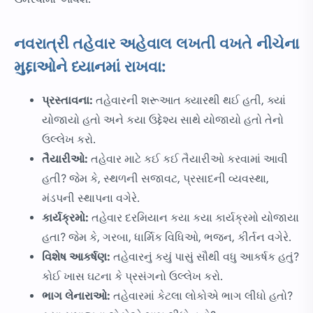
નવરાત્રી તહેવાર અહેવાલ લખતી વખતે નીચેના
મુદ્દાઓને ધ્યાનમાં રાખવા:
પ્રસ્તાવના:
તહેવારની શરૂઆત ક્યારથી થઈ હતી, ક્યાં
યોજાયો હતો અને કયા ઉદ્દેશ્ય સાથે યોજાયો હતો તેનો
ઉલ્લેખ કરો.
તૈયારીઓ:
તહેવાર માટે કઈ કઈ તૈયારીઓ કરવામાં આવી
હતી? જેમ કે, સ્થળની સજાવટ, પ્રસાદની વ્યવસ્થા,
મંડપની સ્થાપના વગેરે.
કાર્યક્રમો:
તહેવાર દરમિયાન કયા કયા કાર્યક્રમો યોજાયા
હતા? જેમ કે, ગરબા, ધાર્મિક વિધિઓ, ભજન, કીર્તન વગેરે.
વિશેષ આકર્ષણ:
તહેવારનું કયું પાસું સૌથી વધુ આકર્ષક હતું?
કોઈ ખાસ ઘટના કે પ્રસંગનો ઉલ્લેખ કરો.
ભાગ લેનારાઓ:
તહેવારમાં કેટલા લોકોએ ભાગ લીધો હતો?