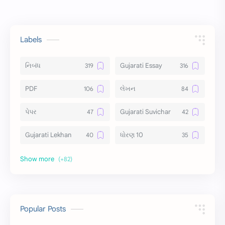
Labels
નિબંધ
Gujarati Essay
PDF
લેખન
પેપર
Gujarati Suvichar
Gujarati Lekhan
ધોરણ 10
અર્થ વિસ્તાર
વિચાર વિસ્તાર
સ્ટેટ્સ
10 Lines
10 વાક્યો
Download
Popular Posts