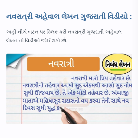
નવરાત્રી અહેવાલ લેખન ગુજરાતી વિડીયો :
અહીં નીચે બટન પર ક્લિક કરી નવરાત્રી ગુજરાતી અહેવાલ
લેખન નો વિડીઓ જોઈ શકો છો.