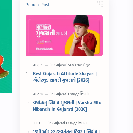
10 વાક્યો
Download
Popular Posts
સુવિચાર
Gujarati Vyakaran
શાયરી
આરતી
અહેવાલ લેખન
શુભેચ્છા સંદેશ
Information
ગુજરાતી શબ્દો
ધોરણ 5
માહિતી
Best Gujarati Attitude Shayari |
એટીટ્યુડ શાયરી ગુજરાતી [2026]
CET
ગુજરાતી સૂત્ર
ચાલીસા
15મી ઓગસ્ટ
વર્ષાઋતુ નિબંધ ગુજરાતી | Varsha Ritu
Nibandh In Gujarati [2026]
દિવાળી
સમાનાર્થી શબ્દો
સ્પીચ ગુજરાતી
Textbook PDF
15મી ઓગસ્ટ (સ્વતંત્રતા દિવસ) નિબંધ |