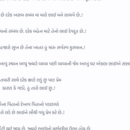
 કરે છે દરેક ખરાબ સમય માં મારો ભાઈ મને સાચવે છે..!
યનો સંબંધ છે. દરેક બહેન માટે તેનો ભાઈ દેવદૂત છે..!
હજારો સુખ છે તેના ખાતર હું મારું સર્વસ્વ કુરબાન..!
ે આવું સ્થાન મળ્યું જ્યારે બાબા પછી બાબાની જેમ આખું ઘર એકલા ભાઈએ સંભાળ્ય
ં તમારી સાથે દરેક ક્ષણે લડું છું પણ પ્રેમ
કારણ કે ગાંડો, હું તારો ભાઈ છું..!
તેના પિતાનો દેખાવ પિતાનો પડછાયો
ો લડે છે ભાઈને સૌથી વધુ પ્રેમ કરે છે..!
 થઈ જાય છે, જ્યારે ભાઈઓ મુશ્કેલીમાં ઉભા હોય છે.