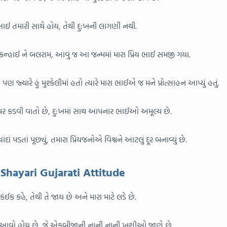
 ભાઈ તમારી સાથે હોય, તેથી દુ:ખની લાગણી નથી.
ણ કન્હાઈ ને બલરામ, આવું જ આ જન્મમાં મારા પ્રિય ભાઈ સમજી ગયા.
જ્યારે હું મુશ્કેલીમાં હતો ત્યારે મારા ભાઈએ જ મને પ્રોત્સાહન આપ્યું હતું.
ોઠ પર કડવી વાતો છે, દુ:ખમાં સાથ આપનાર ભાઈઓ અમૂલ્ય છે.
દાં પડતાં પૂછ્યું, તમારા પ્રિયજનોએ વિશ્વને આટલું દૂર બનાવ્યું છે.
 Shayari Gujarati Attitude
કંઈક કહે, તેથી તે જાય છે અને મારા માટે લડે છે.
ક આવો હોય છે, જે એકબીજાની નાની નાની ખુશીઓ જાણે છે.