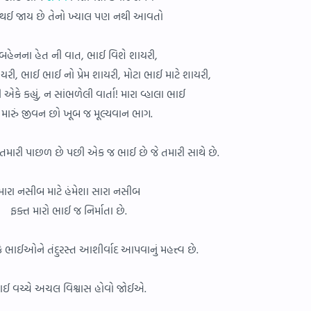
થઈ જાય છે તેનો ખ્યાલ પણ નથી આવતો
બહેનના હેત ની વાત, ભાઈ વિશે શાયરી,
યરી, ભાઈ ભાઈ નો પ્રેમ શાયરી, મોટા ભાઈ માટે શાયરી,
ી એકે કહ્યું, ન સાંભળેલી વાર્તા! મારા વ્હાલા ભાઈ
 મારું જીવન છો ખૂબ જ મૂલ્યવાન ભાગ.
 તમારી પાછળ છે પછી એક જ ભાઈ છે જે તમારી સાથે છે.
મારા નસીબ માટે હંમેશા સારા નસીબ
ફક્ત મારો ભાઈ જ નિર્માતા છે.
ે ભાઈઓને તંદુરસ્ત આશીર્વાદ આપવાનું મહત્ત્વ છે.
ાઈ વચ્ચે અચલ વિશ્વાસ હોવો જોઈએ.