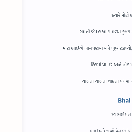
જ્યારે મોટો
રામની જેમ લક્ષ્મણ મળ્યા કૃષ્
મારા ભાઈએ નાનપણમાં મને ખૂબ રડાવ્યો, પણ 
દિલમાં પ્રેમ છે અને હ
ચાલતાં ચાલતાં થાકતાં પગમાં ચાં
Bhai
જો કોઈ મને 
ભાઈ બહેન નો પ્રેમ કંઈ