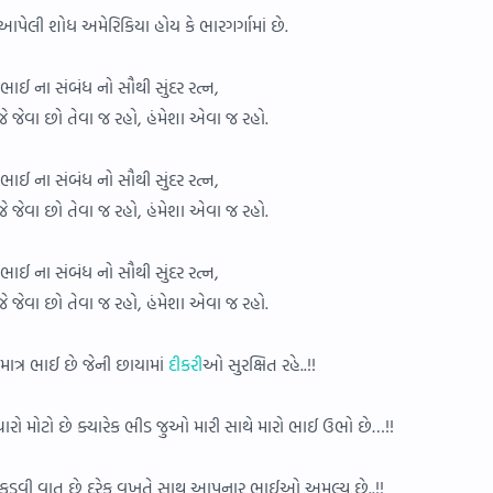
ેલી શોધ અમેરિકિયા હોય કે ભારગર્ગામાં છે.
ભાઈ ના સંબંધ નો સૌથી સુંદર રત્ન,
 જેવા છો તેવા જ રહો, હંમેશા એવા જ રહો.
ભાઈ ના સંબંધ નો સૌથી સુંદર રત્ન,
 જેવા છો તેવા જ રહો, હંમેશા એવા જ રહો.
ભાઈ ના સંબંધ નો સૌથી સુંદર રત્ન,
 જેવા છો તેવા જ રહો, હંમેશા એવા જ રહો.
ાત્ર ભાઈ છે જેની છાયામાં
દીકરી
ઓ સુરક્ષિત રહે..!!
ારો મોટો છે ક્યારેક ભીડ જુઓ મારી સાથે મારો ભાઈ ઉભો છે…!!
ોં પર કડવી વાત છે દરેક વખતે સાથ આપનાર ભાઈઓ અમૂલ્ય છે..!!