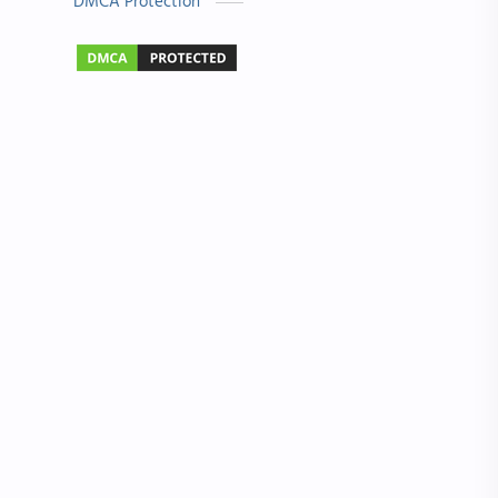
DMCA Protection
બાળ વાર્તા
Answer Key
મહાત્મા ગાંધી
વાર્તા લેખન
Exam
Gujarati Status
IMP પ્રશ્નો
NMMS
ગુરુ પૂર્ણિમા
જોબ માહિતી
ધોરણ 4
નવરાત્રી
નવી ભરતી
પત્રલેખન
માં
રંગોળી ડીઝાઇન
Hindi Essay
Nipat
OMR
Result