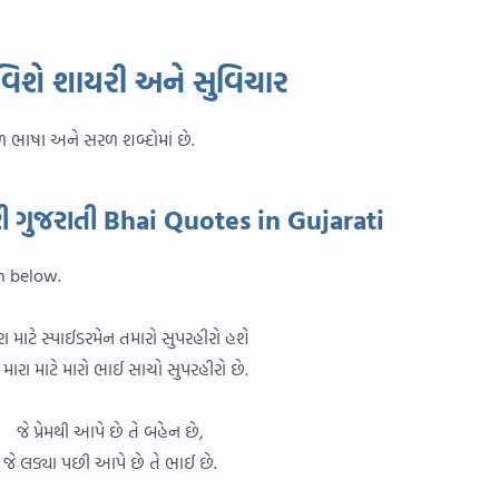
વિશે શાયરી અને સુવિચાર
રળ ભાષા અને સરળ શબ્દોમાં છે.
ી ગુજરાતી Bhai Quotes in Gujarati
n below.
ા માટે સ્પાઈડરમેન તમારો સુપરહીરો હશે
મારા માટે મારો ભાઈ સાચો સુપરહીરો છે.
જે પ્રેમથી આપે છે તે બહેન છે,
જે લડ્યા પછી આપે છે તે ભાઈ છે.