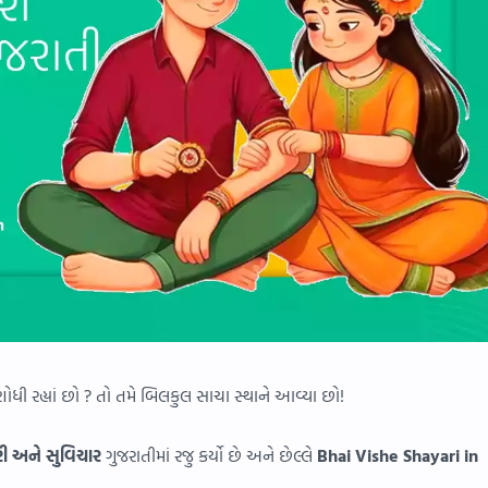
શોધી રહ્યાં છો ? તો તમે બિલકુલ સાચા સ્થાને આવ્યા છો!
ી અને સુવિચાર
ગુજરાતીમાં રજુ કર્યો છે અને છેલ્લે
Bhai Vishe Shayari in