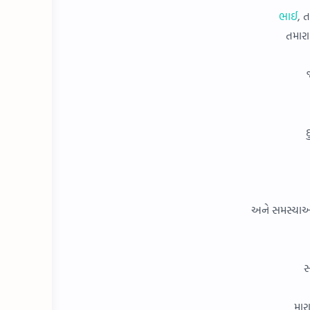
ભાઈ
, 
તમારા
દ
અને સમસ્યાઓન
સ
માર