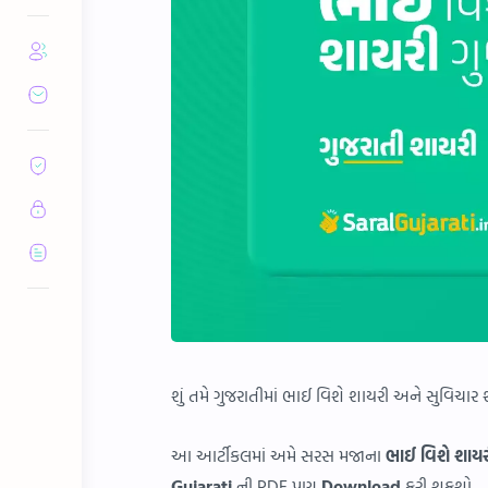
શું તમે ગુજરાતીમાં ભાઈ વિશે શાયરી અને સુવિચાર 
આ આર્ટીકલમાં અમે સરસ મજાના
ભાઈ વિશે શાયર
Gujarati
ની PDF પણ
Download
કરી શકશો.