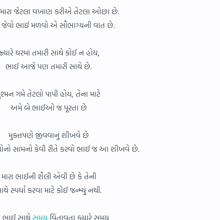
તમારા જેટલા વખાણ કરીએ તેટલા ઓછા છે.
 જેવો ભાઈ મળવો એ સૌભાગ્યની વાત છે.
જ્યારે ઘરમાં તમારી સાથે કોઈ ન હોય,
ભાઈ આજે પણ તમારી સાથે છે.
ુશ્મન ગમે તેટલો પાપી હોય, તેના માટે
અમે બે ભાઈઓ જ પૂરતા છે
મુક્તપણે જીવવાનું શીખવે છે
ો સામનો કેવી રીતે કરવો ભાઈ જ આ શીખવે છે.
મારા ભાઈની શૈલી એવી છે કે તેની
ાથે સ્પર્ધા કરવા માટે કોઈ જન્મ્યું નથી.
ા ભાઈ સાથે
સમય
વિતાવતા ક્યારે સમય