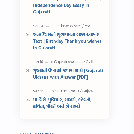
રક્ષાબંધન
26 જાન્યુઆરી
Independence Day Essay in
Gujarati
જાણવા જેવું
ધોરણ 8
શિક્ષક દિવસ
ઉત્તરાયણ
જન્મદિવસની શુભકામના બદલ આભાર
Text | Birthday Thank you wishes
કહેવતો
Birthday Wishes
in Gujarati
Gujarati Slogans
Gujarati Speech
ગુજરાતી ઉખાણાં જવાબ સાથે | Gujarati
ગુજરાતી વ્યાકરણ
જન્મદિવસની શુભકામના
Ukhana with Answer [PDF]
જ્ઞાન સાધના પરીક્ષા
Lekhan
માં વિશે સુવિચાર, શાયરી, કહેવતો,
Merit List
ગુજરાતી વાર્તા
કવિતા, પંક્તિ અને બે શબ્દો
ગુજરાતી સુવિચાર
જન્માષ્ટમી
દિન વિશેષ
ધોરણ 12