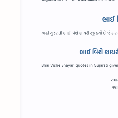
ભાઈ 
અહીં ગુજરાતી ભાઈ વિશે શાયરી રજુ કર્યો છે જે સ
ભાઈ વિશે શાયર
Bhai Vishe Shayari quotes in Gujarati give
તમાર
પણ 