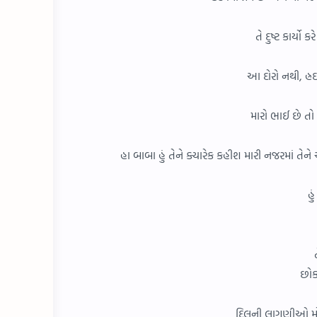
તે દુષ્ટ કાર્યો
આ દોરો નથી, હ્રદ
મારો ભાઈ છે તો 
હા બાબા હું તેને ક્યારેક કહીશ મારી નજરમાં તેન
હુ
છોકર
દિલની લાગણીઓ મોટી