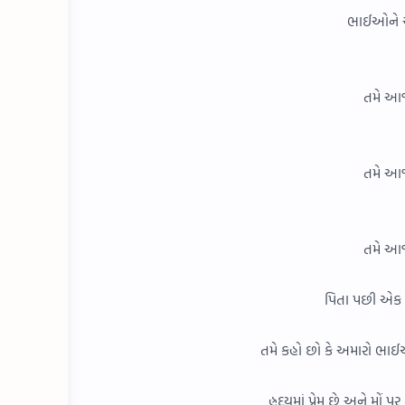
ભાઈઓને આપ
તમે આજે
તમે આજે
તમે આજે
પિતા પછી એક મ
તમે કહો છો કે અમારો ભાઈચ
હ્રદયમાં પ્રેમ છે અને મ