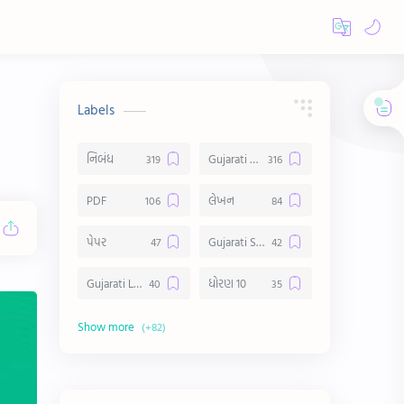
Labels
નિબંધ
Gujarati Essay
PDF
લેખન
પેપર
Gujarati Suvichar
Gujarati Lekhan
ધોરણ 10
અર્થ વિસ્તાર
વિચાર વિસ્તાર
સ્ટેટ્સ
10 Lines