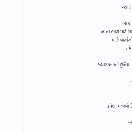
પસાર 
ભાઈ 
નાના ભાઈ માટે શા
મારી વાર્તાન
તમે
જ્યારે આખી દુનિયા
હંમેશા મનાવો ક
ભ