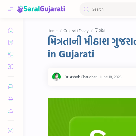
Gujarati Essay
નિબંધ
Home
મિત્રતાની મીઠાશ ગુજર
in Gujarati