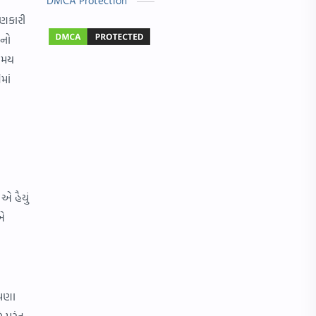
DMCA Protection
ુણકારી
બાળ વાર્તા
Answer Key
ાનો
મહાત્મા ગાંધી
વાર્તા લેખન
 સમય
માં
Exam
Gujarati Status
IMP પ્રશ્નો
NMMS
ગુરુ પૂર્ણિમા
જોબ માહિતી
ધોરણ 4
નવરાત્રી
એ હૈયું
નવી ભરતી
પત્રલેખન
 એ
માં
રંગોળી ડીઝાઇન
Hindi Essay
Nipat
આપણા
OMR
Result
 પરંતુ