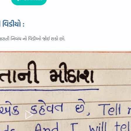
 વિડીયો :
ગુજરાતી નિબંધ નો વિડીઓ જોઈ શકો છો.