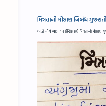
મિત્રતાની મીઠાશ નિબંધ ગુજરાતી
અહીં નીચે બટન પર ક્લિક કરી મિત્રતાની મીઠાશ 