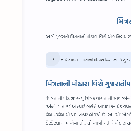
મિત્
અહીં ગુજરાતી મિત્રતાની મીઠાશ વિશે એક નિબંધ રજુ
નીચે આપેલ મિત્રતાની મીઠાશ વિશે નિબંધ ગુજર
મિત્રતાની મીઠાશ વિશે ગુજરાતીમ
‘મિત્રતાની મીઠાશ’ એવું શિર્ષક વાંચતાની સાથે ‘એ
‘એની’ વાત કરીએ ત્યારે ભલેને આપણે આધેડ વયન
વેળા-કવેળાએ પણ તત્પર હોઈએ છે! આ ‘એ’ એટલે જ 
કેટકેટલાં નામ એના તો... તો આવી ગઈ ને મીઠાશ તમ