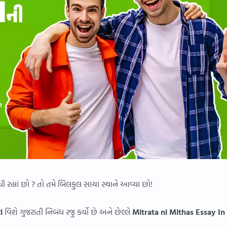
ધી રહ્યાં છો ? તો તમે બિલકુલ સાચા સ્થાને આવ્યા છો!
ાશ
વિશે ગુજરાતી નિબંધ રજુ કર્યો છે અને છેલ્લે
Mitrata ni Mithas Essay In