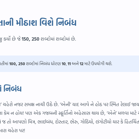
રતાની મીઠાશ વિશે નિબંધ
 કર્યો છે જે
150, 250
શબ્દોમાં શબ્દોમાં છે.
ાતીમાં
100, 250
શબ્દોમાં નિબંધ ધોરણ
10
,
11
અને
12
માટે ઉપયોગી થશે.
ાં નિબંધ
નો’ ચહેરો નજર સમક્ષ નાચી ઉઠે છે. ‘એની’ યાદ આવે ને હોઠ પર સ્મિત રેલાઈ જાય
ા કેમ ન હોય! પણ એક ગજબની સ્ફૂર્તિનો અહેસાસ થાય છે, ‘એને’ મળવા માટ
તો આપણો મિત્ર, ભાઈબંધ, દોસ્તાર, ભેરુ, ગોઠિયો, લંગોટીયો યાર કે હિતચિં
ારા ચહેરા પર!