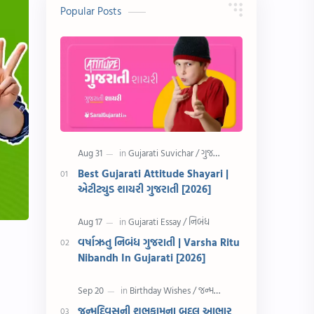
10 વાક્યો
Download
Popular Posts
સુવિચાર
Gujarati Vyakaran
શાયરી
આરતી
અહેવાલ લેખન
શુભેચ્છા સંદેશ
Information
ગુજરાતી શબ્દો
ધોરણ 5
માહિતી
Best Gujarati Attitude Shayari |
એટીટ્યુડ શાયરી ગુજરાતી [2026]
CET
ગુજરાતી સૂત્ર
ચાલીસા
15મી ઓગસ્ટ
વર્ષાઋતુ નિબંધ ગુજરાતી | Varsha Ritu
Nibandh In Gujarati [2026]
દિવાળી
સમાનાર્થી શબ્દો
સ્પીચ ગુજરાતી
Textbook PDF
જન્મદિવસની શુભકામના બદલ આભાર