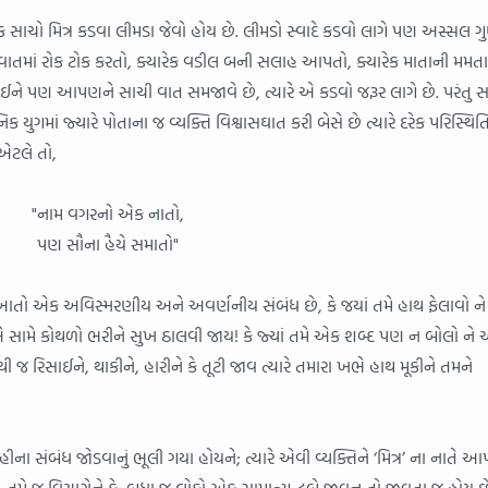
 સાચો મિત્ર કડવા લીમડા જેવો હોય છે. લીમડો સ્વાદે કડવો લાગે પણ અસ્સલ ગ
ાતમાં રોક ટોક કરતો, ક્યારેક વડીલ બની સલાહ આપતો, ક્યારેક માતાની મમત
દઈને પણ આપણને સાચી વાત સમજાવે છે, ત્યારે એ કડવો જરૂર લાગે છે. પરંતુ
માં જ્યારે પોતાના જ વ્યક્તિ વિશ્વાસઘાત કરી બેસે છે ત્યારે દરેક પરિસ્થિતિ
 એટલે તો,
"નામ વગરનો એક નાતો,
પણ સૌના હૈયે સમાતો"
! આતો એક અવિસ્મરણીય અને અવર્ણનીય સંબંધ છે, કે જયાં તમે હાથ ફેલાવો ને 
 એ સામે કોથળો ભરીને સુખ ઠાલવી જાય! કે જ્યાં તમે એક શબ્દ પણ ન બોલો ને
 જ રિસાઈને, થાકીને, હારીને કે તૂટી જાવ ત્યારે તમારા ખભે હાથ મૂકીને તમને
 લોહીના સંબંધ જોડવાનું ભૂલી ગયા હોયને; ત્યારે એવી વ્યક્તિને ‘મિત્ર’ ના નાતે 
. તમે જ વિચારોને કે, બધા જ લોકો એક સામાન્ય ઢબે જીવન તો જીવતા જ હોય છે