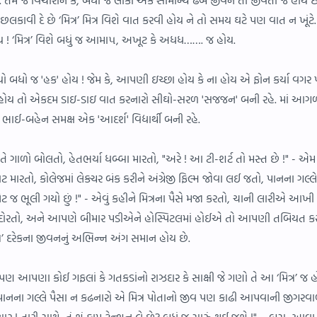
કાવી દે છે ‘મિત્ર’ મિત્ર વિશે વાત કરવી હોય ને તો સમય ઘટે પણ વાત ન ખૂંટ
ાય ! ‘મિત્ર’ વિશે બધું જ આમા૫, અખૂટ કે અધધ……. જ હોય.
ગ્યો બધો જ 'હક' હોય ! જેમ કે, આપણી ઇચ્છા હોય કે ના હોય એ ફોન કર્યા વગર
રે હોય તો એકદમ ડાઇ-ડાઇ વાત કરનારો સીઘો-સરળ 'સજજન' બની રહે. માં આગ
ઈ-બહેન સમક્ષ એક 'આદર્શ' વિદ્યાર્થી બની રહે.
-વાતે ગાળો બોલતો, હેતભર્યા ધબ્બા મારતો, "અરે ! આ ટી-શર્ટ તો મસ્ત છે !" - એમ
મારતો, કોલેજમાં લેક્ચર બંક કરીને અંગ્રેજી ફિલ્મ જોવા લઈ જતો, પાનના ગલ્લે
 ભૂલી ગયો છું !" - એવું કહીને મિત્રના પૈસે મજા કરતો, ચાની લારીએ આખી 
ાર્ગે દોરતો, અને આપણે બીમાર પડીએને હોસ્પિટલમાં હોઈએ તો આપણી તબિયત ક
ર’ દરેકના જીવનનું અભિન્ન અંગ સમાન હોય છે.
પણ આપણા કોઈ ગફલાં કે ગતકડાંનો રાઝદાર કે સાક્ષી જે ગણો તે આ ‘મિત્ર’ જ હ
રે પાનના ગલ્લે પૈસા ન કઢનારો એ મિત્ર પોતાનો જીવ પણ કાઢી આપવાની જીગરવ
 યાર ! તારી સાથે, તું શું કામ ટેન્શન લે છે? બધું જ સારું થઈ જશે !" – બસ, આવા