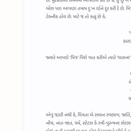
બોલ પણ આપણા તમામ દુઃખ દર્દને દૂર કરી દે છે. મિત્
ટેકનીક હોય છે. માટે જ તો કહ્યું છે કે,
"
કારણ
જ્યારે આપણે ‘મિત્ર’ વિશે વાત કરીએ ત્યારે ‘યારા
બ
ય
એવું જરૂરી નથી કે, મિત્રતા બે સમાન સ્વભાવ, જાતિ,
નીચ, નાત-જાત, ધર્મ, સ્ટેટસ કે સ્ત્રી-પુરુષના ભે
કોઈ નાની અમથી વાતમાં, કોઇ ગેરસમજને લીધે કે ક્