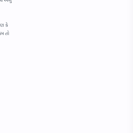
રણ કે
કમ તો