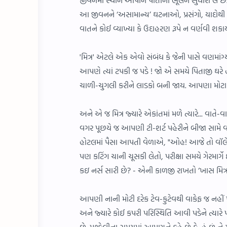
આ જીવનને ‘અસામાન્ય’ ઘટનાઓ, પ્રસંગો, યાદોથી છલ
વાતને કોઈ વ્યાખ્યા કે ઉદાહરણ રૂપે ન વર્ણવી શક
'મિત્ર' એટલે એક એવો સંબંધ કે જેની પાસે વણમાં
આપણે ત્યાં ટપકી જ પડે ! જો એ સમયે પિતાજી ઘ
ચાળી-ચુગલી કરીને લાડકો બની જાય. આપણા મોટા ભા
અને એ જ મિત્ર જ્યારે એકાંતમાં મળે ત્યારે... વાતે
વગર પૂછયે જ આપણી ટી-શર્ટ પહેરીને બીજા સામે વટ 
હોટલમાં પૈસા આપતી વેળાએ, "ઓહ! આજે તો વૉલેટ જ
પણ કટિંગ ચાની ચૂસકી લેતો, પરીક્ષા સમયે ગેરમ
કઇ નર્સ સારી છે? - એની કાળજી રાખતો ‘ખાસ મિત્
આપણી નાની મોટી દરેક ટેવ-કુટેવથી વાકેફ જ નહીં 
અને જ્યારે કોઈ કપરી પરિસ્થિતિ આવી પડેને ત્યા
છે. મુશ્કેલીના સમયમાં આપણને કહે છે કે, હું છું ને