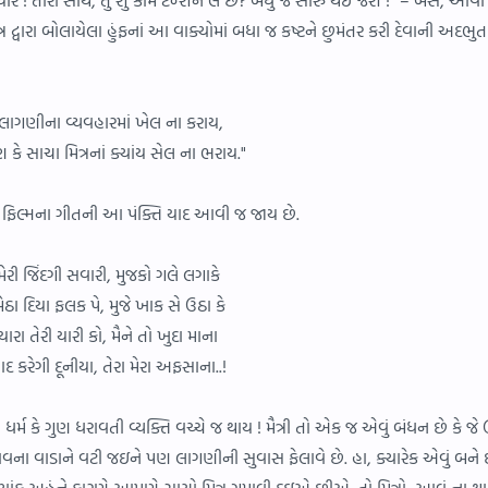
ર દ્વારા બોલાયેલા હુંફનાં આ વાક્યોમાં બધા જ કષ્ટને છુમંતર કરી દેવાની અદભુત
લાગણીના વ્યવહારમાં ખેલ ના કરાય,
 કે સાચા મિત્રનાં ક્યાંય સેલ ના ભરાય."
ના’ ફિલ્મના ગીતની આ પંક્તિ યાદ આવી જ જાય છે.
મેરી જિંદગી સવારી, મુજકો ગલે લગાકે
ેઠા દિયા ફલક પે, મુજે ખાક સે ઉઠા કે
યારા તેરી યારી કો, મૈને તો ખુદા માના
ાદ કરેગી દૂનીયા, તેરા મેરા અફસાના..!
 ધર્મ કે ગુણ ધરાવતી વ્યક્તિ વચ્ચે જ થાય ! મૈત્રી તો એક જ એવું બંધન છે કે જે
દભાવના વાડાને વટી જઇને પણ લાગણીની સુવાસ ફેલાવે છે. હા, ક્યારેક એવું બને છ
યાંક અહંને કારણે આપણે સાચો મિત્ર ગુમાવી દઇએ છીએ. તો મિત્રો, આવું ના થ