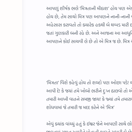
આપણું શીર્ષક ભલે ‘મિત્રતાની મીઠાશ’ હોય પણ એક
હોય છે, તેમ સાચો મિત્ર પણ આપણને નાની-નાની વ
અહેસાસ કરાવતો તો ક્યારેક હકથી બે થપ્પડ મારી 
જતાં ગુણકારી બની રહે છે. અને આજના આ આધુનિક યુગ
આપણને કોઈ સાચવી લે છે તો એ મિત્ર જ છે. મિત્ર
‘મિત્રતા’ વિશે કહેવું હોય તો શબ્દો પણ ઓછા પડે
આપી દે! કે જયાં તમે ખોબો ભરીને દુઃખ ઠાલવો તો
તમારી આખી વાતને સમજી જાય! કે જ્યાં તમે તમારાથી
શોધવામાં જે તમારી જ મદદ કરેને એ ‘મિત્ર’
એવું ક્યાંક વાંચ્યું હતું કે ઈશ્વર જેને આપણી સાથે
જીવનમાં સ્થાન આપીને પોતાની ભૂલને સુધારી લે છે