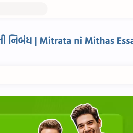
ાતી નિબંધ | Mitrata ni Mithas Ess