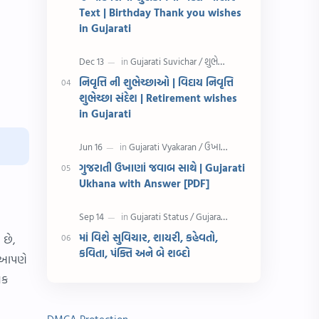
રક્ષાબંધન
26 જાન્યુઆરી
Text | Birthday Thank you wishes
in Gujarati
જાણવા જેવું
ધોરણ 8
શિક્ષક દિવસ
ઉત્તરાયણ
નિવૃત્તિ ની શુભેચ્છાઓ | વિદાય નિવૃત્તિ
શુભેચ્છા સંદેશ | Retirement wishes
કહેવતો
Birthday Wishes
in Gujarati
Gujarati Slogans
Gujarati Speech
ગુજરાતી ઉખાણાં જવાબ સાથે | Gujarati
ગુજરાતી વ્યાકરણ
જન્મદિવસની શુભકામના
Ukhana with Answer [PDF]
જ્ઞાન સાધના પરીક્ષા
Lekhan
માં વિશે સુવિચાર, શાયરી, કહેવતો,
 છે,
Merit List
ગુજરાતી વાર્તા
કવિતા, પંક્તિ અને બે શબ્દો
ે આપણે
ગુજરાતી સુવિચાર
જન્માષ્ટમી
તક
દિન વિશેષ
ધોરણ 12