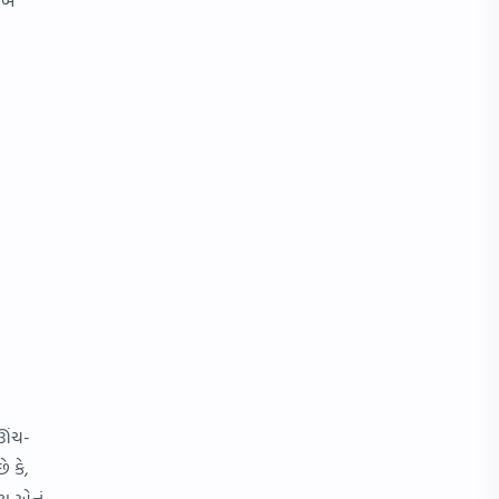
 ઊંચ-
ે કે,
ાય એનું