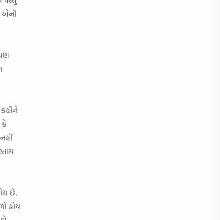
ે. એની
અલંકાર
ઉખાણાં
કૃદંત
ગુજરાતી લેખન
 પણ
ચિત્ર સ્પર્ધા
છંદ
ળ
તળપદા શબ્દો
ધોરણ 3
 કહીને
નિપાત
ફોટો
 કે
ભજન
રૂઢિપ્રયોગો
નહીં
રતાંય
લવ લેટર
વેદ
શબ્દસમૂહ માટે એક શબ્દ
સમાસ
ોય છે.
ાળો હોય
 બે