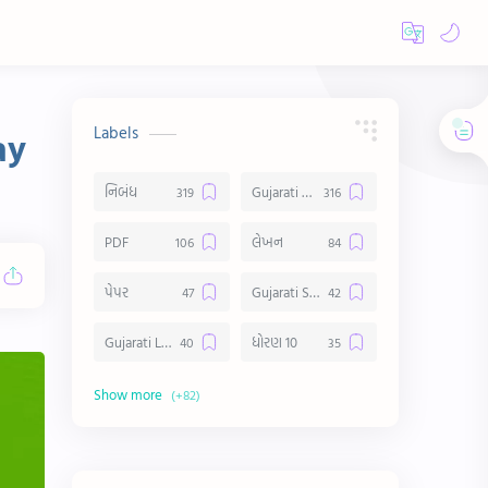
Labels
ay
નિબંધ
Gujarati Essay
PDF
લેખન
પેપર
Gujarati Suvichar
Gujarati Lekhan
ધોરણ 10
અર્થ વિસ્તાર
વિચાર વિસ્તાર
સ્ટેટ્સ
10 Lines