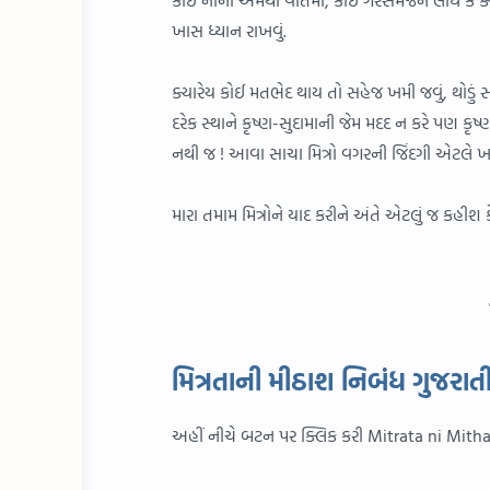
ખાસ ધ્યાન રાખવું.
ક્યારેય કોઈ મતભેદ થાય તો સહેજ ખમી જવું, થોડું 
દરેક સ્થાને કૃષ્ણ-સુદામાની જેમ મદદ ન કરે પણ ક
નથી જ ! આવા સાચા મિત્રો વગરની જિંદગી એટલે ખાં
મારા તમામ મિત્રોને યાદ કરીને અંતે એટલું જ કહીશ ક
મિત્રતાની મીઠાશ નિબંધ ગુજર
અહીં નીચે બટન પર ક્લિક કરી Mitrata ni Mith