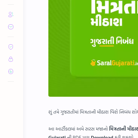
શું તમે ગુજરાતીમાં મિત્રતાની મીઠાશ વિશે નિબંધ શો
આ આર્ટીકલમાં અમે સરસ મજાનો
મિત્રતાની મીઠ
Gujarati
ની PDF પણ
Download
કરી શકશો.