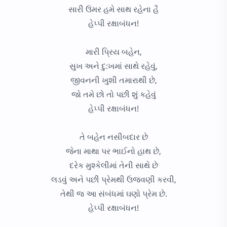
સારી ઉંમર હમે સાથ રહેના હૈ
હેપ્પી રક્ષાબંધન!
મારી પ્રિય બહેન,
સુખ અને દુ:ખમાં સાથે રહેવું,
જીવનની ખુશી તમારાથી છે,
જો તમે છો તો પછી શું કહેવું
હેપ્પી રક્ષાબંધન!
તે બહેન નસીબદાર છે
જેના માથા પર ભાઈનો હાથ છે,
દરેક મુશ્કેલીમાં તેની સાથે છે
લડવું અને પછી પ્રેમથી ઉજવણી કરવી,
તેથી જ આ સંબંધમાં ઘણો પ્રેમ છે.
હેપ્પી રક્ષાબંધન!