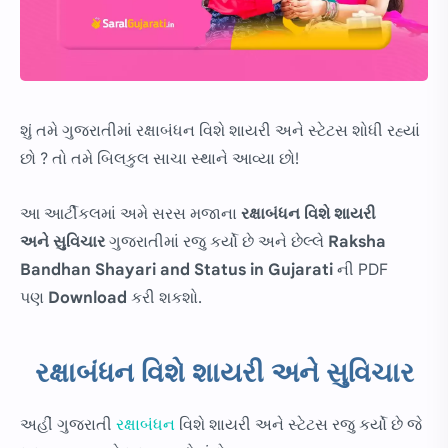
શું તમે ગુજરાતીમાં રક્ષાબંધન વિશે શાયરી અને સ્ટેટસ શોધી રહ્યાં
છો ? તો તમે બિલકુલ સાચા સ્થાને આવ્યા છો!
આ આર્ટીકલમાં અમે સરસ મજાના
રક્ષાબંધન વિશે શાયરી
અને સુવિચાર
ગુજરાતીમાં રજુ કર્યો છે અને છેલ્લે
Raksha
Bandhan Shayari and Status in Gujarati
ની PDF
પણ
Download
કરી શકશો.
રક્ષાબંધન વિશે શાયરી અને સુવિચાર
અહીં ગુજરાતી
રક્ષાબંધન
વિશે શાયરી અને સ્ટેટસ રજુ કર્યો છે જે