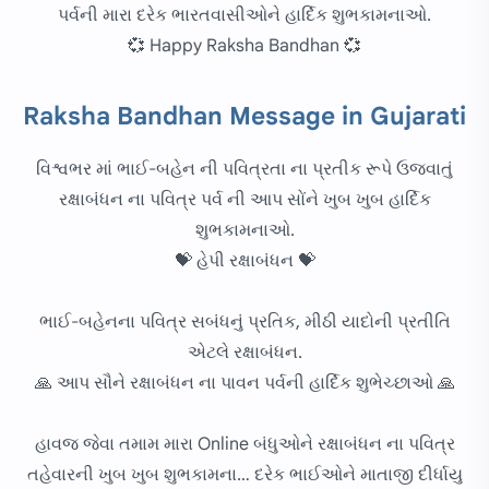
પર્વની મારા દરેક ભારતવાસીઓને હાર્દિક શુભકામનાઓ.
💞 Happy Raksha Bandhan 💞
Raksha Bandhan Message in Gujarati
વિશ્વભર માં ભાઈ-બહેન ની પવિત્રતા ના પ્રતીક રૂપે ઉજવાતું
રક્ષાબંધન ના પવિત્ર પર્વ ની આપ સોંને ખુબ ખુબ હાર્દિક
શુભકામનાઓ.
💝 હેપી રક્ષાબંધન 💝
ભાઈ-બહેનના પવિત્ર સબંધનું પ્રતિક, મીઠી યાદોની પ્રતીતિ
એટલે રક્ષાબંધન.
🙏 આપ સૌને રક્ષાબંધન ના પાવન પર્વની હાર્દિક શુભેચ્છાઓ 🙏
હાવજ જેવા તમામ મારા Online બંધુઓને રક્ષાબંધન ના પવિત્ર
તહેવારની ખુબ ખુબ શુભકામના… દરેક ભાઈઓને માતાજી દીર્ધાયુ