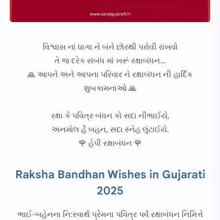
વિશ્વાસ નાં ધાગા ને બંને છોરથી પરોવી રાખવો
તે જ દરેક સંબંધ માં ખરૂં રક્ષાબંધન…
🙏 આપને અને આપના પરિવાર ને રક્ષાબંધન ની હાર્દિક
શુબકામનાઓ 🙏
રક્ષા કે પવિત્ર બંધન કો સદા નીભાઈયે,
અનમોલ હૈ બહન, સદા સ્નેહ લુંટાઈયે.
🌹 હેપી રક્ષાબંધન 🌹
Raksha Bandhan Wishes in Gujarati
2025
ભાઈ-બહેનના નિ:સ્વાર્થ પ્રેમના પવિત્ર પર્વ રક્ષાબંધન નિમિત્તે