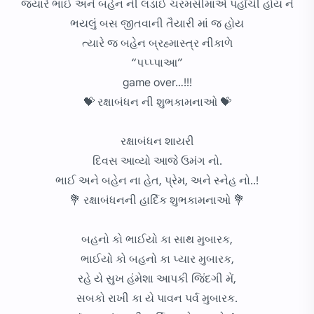
જ્યારે ભાઈ અને બહેન ની લડાઈ ચરમસીમાએ પહોંચી હોય ને
ભયલું બસ જીતવાની તૈયારી માં જ હોય
ત્યારે જ બહેન બ્રહ્માસ્ત્ર નીકાળે
“પપ્પ્પાઆ”
game over…!!!
💝 રક્ષાબંધન ની શુભકામનાઓ 💝
રક્ષાબંધન શાયરી
દિવસ આવ્યો આજે ઉમંગ નો.
ભાઈ અને બહેન ના હેત, પ્રેમ, અને સ્નેહ નો..!
💐 રક્ષાબંધનની હાર્દિક શુભકામનાઓ 💐
બહનો કો ભાઈયો કા સાથ મુબારક,
ભાઈયો કો બહનો કા પ્યાર મુબારક,
રહે યે સુખ હંમેશા આપકી જિંદગી મેં,
સબકો રાખી કા યે પાવન પર્વ મુબારક.