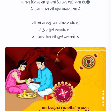
પાવન દિવસે સેલ્ફ કવોરંટાઇન થઈ ગ્યા છે.😜
🌸 રક્ષાબંધન ની શુભકામનાઓ 🌸
સૌ એ માન્યું આ પવિત્ર બંધન,
મીઠું મધુરું રક્ષાબંધન…
🌷 રક્ષાબંધન ની શુભેચ્છાઓ 🌷