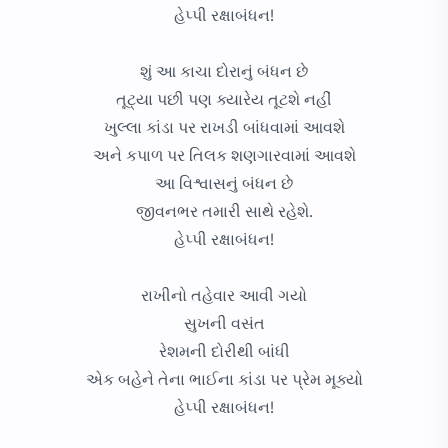
હેપ્પી રક્ષાબંધન!
શું આ કાચા દોરાનું બંધન છે
તૂટ્યા પછી પણ ક્યારેય તૂટશે નહીં
ખુલ્લા કાંડા પર રાખડી બાંધવામાં આવશે
અને કપાળ પર તિલક શણગારવામાં આવશે
આ વિશ્વાસનું બંધન છે
જીવનભર તમારી સાથે રહેશે.
હેપ્પી રક્ષાબંધન!
રાખીનો તહેવાર આવી ગયો
સુખની વસંત
રેશમની દોરીથી બાંધી
એક બહેને તેના ભાઈના કાંડા પર પ્રેમ મૂક્યો
હેપ્પી રક્ષાબંધન!