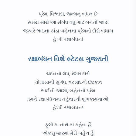
પ્રેમ, વિશ્વાસ, જન્મનું બંધન છે
સમય સાથે આ સંબંધ વધુ ગાઢ બનતો જાય
જ્યારે ભાઇના કાંડા બહેનના પ્રેમનો દોરો બંધાય
હેપ્પી રક્ષાબંધન!
રક્ષાબંધન વિશે સ્ટેટસ ગુજરાતી
ચંદનનો લેપ, રેશમ દોરો
ચોમાસાની સુગંધ, વરસાદનો છંટકાવ
ભાઈની આશા, બહેનનો પ્રેમ
તમને રક્ષાબંધનના તહેવારની શુભકામનાઓ!
હેપ્પી રક્ષાબંધન!
ફૂલો કા તારો કા કહેના હૈ
એક હજારમાં મેરી બહેન હૈ