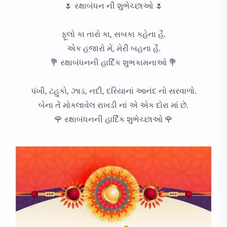
🌷 રક્ષાબંધન ની શુભેચ્છાઓ 🌷
ફૂલો કા તારો કા, સબકા કહેના હૈ.
એક હજારો મેં, મેરી બહના હૈ.
💐 રક્ષાબંધનની હાર્દિક શુભકામનાઓ 💐
પંખી, ટહુકો, ઝાડ, નદી, દરિયાનાં આનંદ નો સરવાળો.
બેના તેં મોકલાવેલ રાખડી નાં એ એક દોરા માં છે.
🌹 રક્ષાબંધનની હાર્દિક શુભેચ્છાઓ 🌹