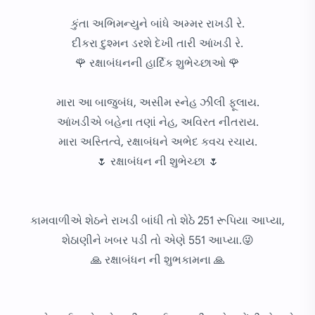
કુંતા અભિમન્યુને બાંધે અમ્મર રાખડી રે.
દીકરા દુશ્મન ડરશે દેખી તારી આંખડી રે.
🌹 રક્ષાબંધનની હાર્દિક શુભેચ્છાઓ 🌹
મારા આ બાજુબંધ, અસીમ સ્નેહ ઝીલી ફૂલાય.
આંખડીએ બહેના તણાં નેહ, અવિરત નીતરાય.
મારા અસ્તિત્વે, રક્ષાબંધને અભેદ કવચ રચાય.
🌷 રક્ષાબંધન ની શુભેચ્છા 🌷
કામવાળીએ શેઠને રાખડી બાંધી તો શેઠે 251 રૂપિયા આપ્યા,
શેઠાણીને ખબર પડી તો એણે 551 આપ્યા.😜
🙏 રક્ષાબંધન ની શુભકામના 🙏