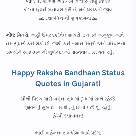
ભાલ પર શોભશે અડીખમ વિશ્વાસ તણુ તિલક
બે’ના મ્હારી બનાવશે ફરી ને, મને ધબકતો જીવ
🙏 રક્ષાબંધન ની શુભકામના 🙏
નોંધ:
મિત્રો, અહીં ઉપર દર્શાવેલ શાયરીમાં તમને અનુકૂળ આવે
તેમ સુધારો કરી શકો છો, જેથી કરી તમારા મિત્રો અને પરિવારના
સભ્યોને રક્ષાબંધન ની શુભેચ્છાઓ પાઠવવામાં સરળતા રહે.
Happy Raksha Bandhaan Status
Quotes in Gujarati
સૌથી પ્રિય મારી બહેન, સુખમાં દુઃખમાં સાથે રહેજે,
જીવનનું સુખ છે તારાથી, તું છે તો પછી શું કહેવું!
હેપ્પી રક્ષાબંધન!
ભાઈ-બહેનના સંબંધોમાં આવે પ્રેમ,