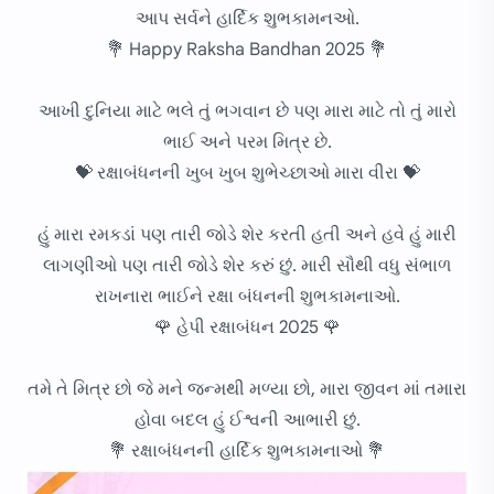
આપ સર્વને હાર્દિક શુભકામનઓ.
💐 Happy Raksha Bandhan 2025 💐
આખી દુનિયા માટે ભલે તું ભગવાન છે પણ મારા માટે તો તું મારો
ભાઈ અને પરમ મિત્ર છે.
💝 રક્ષાબંધનની ખુબ ખુબ શુભેચ્છાઓ મારા વીરા 💝
હું મારા રમકડાં પણ તારી જોડે શેર કરતી હતી અને હવે હું મારી
લાગણીઓ પણ તારી જોડે શેર કરું છું. મારી સૌથી વધુ સંભાળ
રાખનારા ભાઈને રક્ષા બંધનની શુભકામનાઓ.
🌹 હેપી રક્ષાબંધન 2025 🌹
તમે તે મિત્ર છો જે મને જન્મથી મળ્યા છો, મારા જીવન માં તમારા
હોવા બદલ હું ઈશ્વની આભારી છું.
💐 રક્ષાબંધનની હાર્દિક શુભકામનાઓ 💐