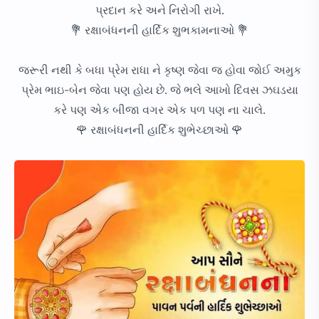
પ્રદાન કરે અને નિરોગી રાખે.
💐 રક્ષાબંધનની હાર્દિક શુભકામનાઓ 💐
જરૂરી નથી કે બધા પ્રેમ રાધા ને કૃષ્ણ જેવા જ હોવા જોઈ અમુક
પ્રેમ ભાઇ-બેન જેવા પણ હોય છે. જે ભલે આખો દિવસ ઝઘડયા
કરે પણ એક બીજા વગર એક પળ પણ ના ચાલે.
🌹 રક્ષાબંધનની હાર્દિક શુભેચ્છાઓ 🌹