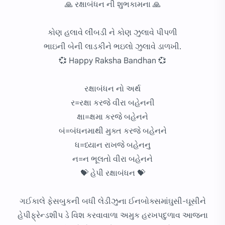
🙏 રક્ષાબંધન ની શુભકામના 🙏
કોણ હલાવે લીંબડી ને કોણ ઝુલાવે પીપળી
ભાઇની બેની લાડકીને ભઇલો ઝુલાવે ડાળખી.
💞 Happy Raksha Bandhan 💞
રક્ષાબંધન નો અર્થ
ર=રક્ષા કરજે વીરા બહેનની
ક્ષા=ક્ષમા કરજે બહેનને
બં=બંધનમાથી મુક્ત કરજે બહેનને
ધ=ધ્યાન રાખજે બહેનનુ
ન=ન ભૂલતો વીરા બહેનને
💝 હેપી રક્ષાબંધન 💝
ગઈકાલે ફેસબુકની બધી લેડીઝુના ઈનબોક્સમાંઘુસી-ઘૂસીને
હેપીફ્રેન્ડશીપ ડે વિશ કરવાવાળા અમુક હરખપદુળાવ આજના