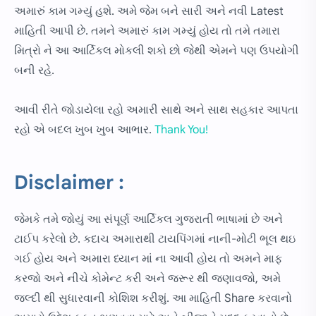
અમારું કામ ગમ્યું હશે. અમે જેમ બને સારી અને નવી Latest
માહિતી આપી છે. તમને અમારું કામ ગમ્યું હોય તો તમે તમારા
મિત્રો ને આ આર્ટિકલ મોકલી શકો છો જેથી એમને પણ ઉપયોગી
બની રહે.
આવી રીતે જોડાયેલા રહો અમારી સાથે અને સાથ સહકાર આપતા
રહો એ બદલ ખુબ ખુબ આભાર.
Thank You!
Disclaimer :
જેમકે તમે જોયું આ સંપૂર્ણ આર્ટિકલ ગુજરાતી ભાષામાં છે અને
ટાઈપ કરેલો છે. કદાચ અમારાથી ટાયપિંગમાં નાની-મોટી ભૂલ થઇ
ગઈ હોય અને અમારા ધ્યાન માં ના આવી હોય તો અમને માફ
કરજો અને નીચે કોમેન્ટ કરી અને જરૂર થી જણાવજો, અમે
જલ્દી થી સુધારવાની કોશિશ કરીશું. આ માહિતી Share કરવાનો