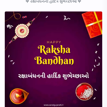
🌹 રક્ષાબંધનની હાર્દિક શુભેચ્છાઓ 🌹