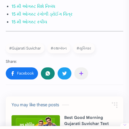
15 મી ઓગસ્ટ વિશે નિબંધ
15 મી ઓગસ્ટ રંગોળી ડ્રોઈંગ ચિત્ર
15 મી ઓગસ્ટ સ્પીચ
#Gujarati Suvichar
#રક્ષાબંધન
#સુવિચાર
You may like these posts
Best Good Morning
Gujarati Suvichar Text