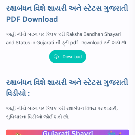
રક્ષાબંધન વિશે શાયરી અને સ્ટેટસ ગુજરાતી
PDF Download
અહીં નીચે બટન પર ક્લિક કરી Raksha Bandhan Shayari
and Status in Gujarati ની ફ્રી pdf Download કરી શકો છો.
Download
રક્ષાબંધન વિશે શાયરી અને સ્ટેટસ ગુજરાતી
વિડીયો :
અહીં નીચે બટન પર ક્લિક કરી રક્ષાબંધન વિષય પર શાયરી,
સુવિચારના વિડીઓ જોઈ શકો છો.