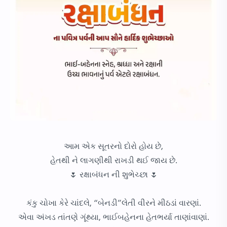
આમ એક સૂતરનો દોરો હોય છે,
હેતથી ને લાગણીથી રાખડી થઈ જાય છે.
🌷 રક્ષાબંધન ની શુભેચ્છા 🌷
કંકુ ચોખા કેરે ચાંદલે, “બેનડી”લેતી વીરને મીઠડાં વારણાં.
એવા અંખડ તાંતણે ગૂંથ્યા, ભાઈબહેનના હેતભર્યા તાણાંવાણાં.