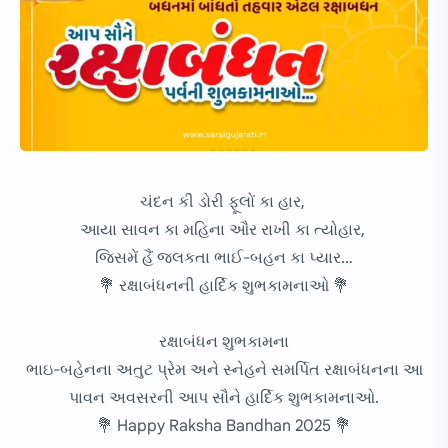
ચંદન કી ડોરી ફૂલોં કા હાર,
આયા સાવન કા મહિના ઔર રાખી કા ત્યોહાર,
જિસમેં હૈં જલકતા ભાઈ-બહન કા પ્યાર…
💐 રક્ષાબંધનની હાર્દિક શુભકામનાઓ 💐
રક્ષાબંધન શુભકામના
ભાઇ-બહેનના અતુટ પ્રેમ અને સ્નેહને સમર્પિત રક્ષાબંધનના આ
પાવન અવસરની આપ સૌને હાર્દિક શુભકામનાઓ.
💐 Happy Raksha Bandhan 2025 💐