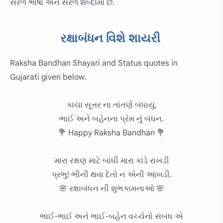
સરળ ભાષા અને સરળ શબ્દોમાં છે.
રક્ષાબંધન વિશે શાયરી
Raksha Bandhan Shayari and Status quotes in
Gujarati given below.
કાચા સૂત્તર ના તાંતણે બંધાયું,
ભાઈ અને બહેનના પ્રેમ નું બંધન.
💐 Happy Raksha Bandhan 💐
મારા રક્ષણ માટે બાંધી મારા કાંડે રાખડી
પ્રભુ! ભીની થવા દેતો ન એની આંખડી.
🌸 રક્ષાબંધન ની શુભકામનાઓ 🌸
ભાઈ-ભાઈ અને ભાઈ-બહેન વચ્ચેનો સંબંધ એ