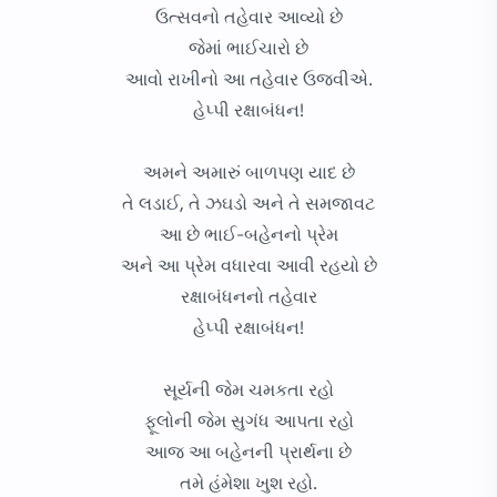
ઉત્સવનો તહેવાર આવ્યો છે
જેમાં ભાઈચારો છે
આવો રાખીનો આ તહેવાર ઉજવીએ.
હેપ્પી રક્ષાબંધન!
અમને અમારું બાળપણ યાદ છે
તે લડાઈ, તે ઝઘડો અને તે સમજાવટ
આ છે ભાઈ-બહેનનો પ્રેમ
અને આ પ્રેમ વધારવા આવી રહયો છે
રક્ષાબંધનનો તહેવાર
હેપ્પી રક્ષાબંધન!
સૂર્યની જેમ ચમકતા રહો
ફૂલોની જેમ સુગંધ આપતા રહો
આજ આ બહેનની પ્રાર્થના છે
તમે હંમેશા ખુશ રહો.