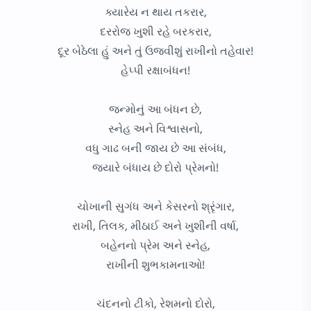
ક્યારેય ન થાય તકરાર,
દરરોજ ખુશી રહે બરકરાર,
દૂર બેઠેલા હું અને તું ઉજવીશું રાખીનો તહેવાર!
હેપ્પી રક્ષાબંધન!
જન્મોનું આ બંધન છે,
સ્નેહ અને વિશ્વાસનો,
વધુ ગાઢ બની જાય છે આ સંબંધ,
જ્યારે બંધાય છે દોરો પ્રેમનો!
ચોખાની સુગંધ અને કેસરનો શ્રૃંગાર,
રાખી, તિલક, મીઠાઈ અને ખુશીની વર્ષા,
બહેનનો પ્રેમ અને સ્નેહ,
રાખીની શુભકામનાઓ!
ચંદનનો ટીકો, રેશમનો દોરો,