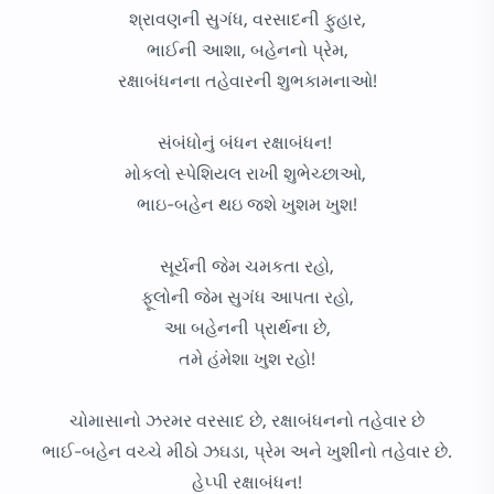
શ્રાવણની સુગંધ, વરસાદની ફુહાર,
ભાઈની આશા, બહેનનો પ્રેમ,
રક્ષાબંધનના તહેવારની શુભકામનાઓ!
સંબંધોનું બંધન રક્ષાબંધન!
મોકલો સ્પેશિયલ રાખી શુભેચ્છાઓ,
ભાઇ-બહેન થઇ જશે ખુશમ ખુશ!
સૂર્યની જેમ ચમકતા રહો,
ફૂલોની જેમ સુગંધ આપતા રહો,
આ બહેનની પ્રાર્થના છે,
તમે હંમેશા ખુશ રહો!
ચોમાસાનો ઝરમર વરસાદ છે, રક્ષાબંધનનો તહેવાર છે
ભાઈ-બહેન વચ્ચે મીઠો ઝઘડા, પ્રેમ અને ખુશીનો તહેવાર છે.
હેપ્પી રક્ષાબંધન!