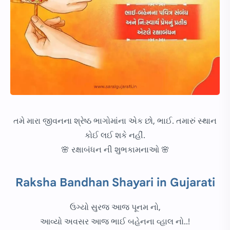
તમે મારા જીવનના શ્રેષ્ઠ ભાગોમાંના એક છો, ભાઈ. તમારું સ્થાન
કોઈ લઈ શકે નહીં.
🌸 રક્ષાબંધન ની શુભકામનાઓ 🌸
Raksha Bandhan Shayari in Gujarati
ઉગ્યો સુરજ આજ પૂનમ નો,
આવ્યો અવસર આજ ભાઈ બહેનના વ્હાલ નો..!