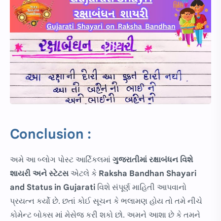
Conclusion :
અમે આ બ્લોગ પોસ્ટ આર્ટિકલમાં
ગુજરાતીમાં
રક્ષાબંધન વિશે
શાયરી અને સ્ટેટસ
એટલે કે
Raksha Bandhan Shayari
and Status in Gujarati
વિશે સંપૂર્ણ માહિતી આપવાનો
પ્રયત્ન કર્યો છે. છતાં કોઈ સૂચન કે ભલામણ હોય તો તમે નીચે
કોમેન્ટ બોક્સ માં મેસેજ કરી શકો છો. અમને આશા છે કે તમને