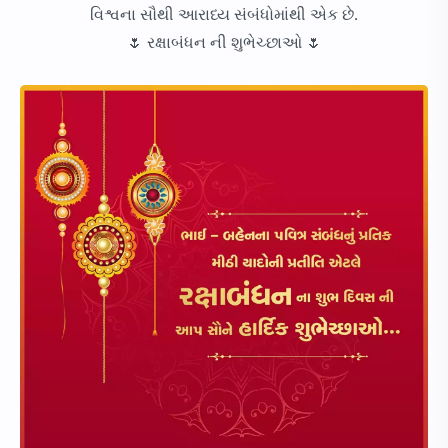
વિશ્વના સૌથી આરાધ્ય સંબંધોમાંથી એક છે.
🌷 રક્ષાબંધન ની શુભેચ્છાઓ 🌷