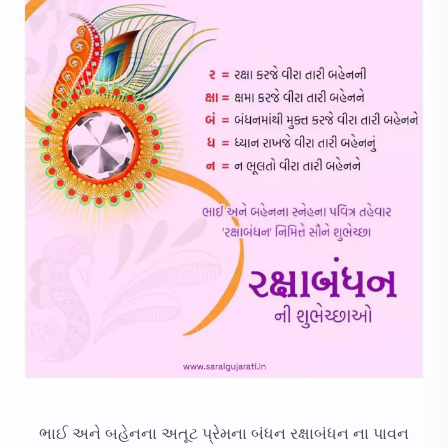
ભાઈ અને બહેનના અતૂટ પ્રેમના બંધન રક્ષાબંધન ના પાવન