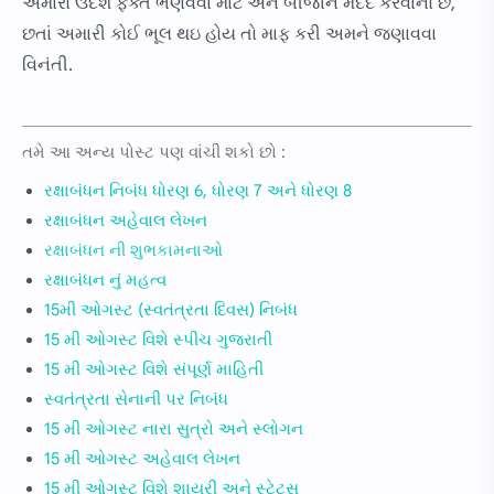
અમારો ઉદેશ ફક્ત ભણવવા માટે અને બીજાને મદદ કરવાનો છે,
છતાં અમારી કોઈ ભૂલ થઇ હોય તો માફ કરી અમને જણાવવા
વિનંતી.
તમે આ અન્ય પોસ્ટ પણ વાંચી શકો છો :
રક્ષાબંધન નિબંધ ધોરણ 6, ધોરણ 7 અને ધોરણ 8
રક્ષાબંધન અહેવાલ લેખન
રક્ષાબંધન ની શુભકામનાઓ
રક્ષાબંધન નું મહત્વ
15મી ઓગસ્ટ (સ્વતંત્રતા દિવસ) નિબંધ
15 મી ઓગસ્ટ વિશે સ્પીચ ગુજરાતી
15 મી ઓગસ્ટ વિશે સંપૂર્ણ માહિતી
સ્વતંત્રતા સેનાની પર નિબંધ
15 મી ઓગસ્ટ નારા સુત્રો અને સ્લોગન
15 મી ઓગસ્ટ અહેવાલ લેખન
15 મી ઓગસ્ટ વિશે શાયરી અને સ્ટેટસ