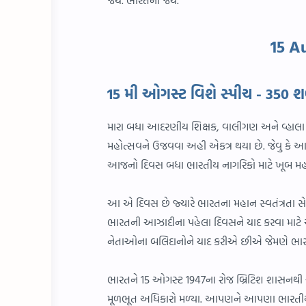
15 Au
15 મી ઓગસ્ટ વિશે સ્પીચ - 350 શબ
મારા બધા આદરણીય શિક્ષક, વાલીગણ અને વ્હાલા
મહોત્સવને ઉજવવા અહી એકત્ર થયા છે. જેવુ કે
આજનો દિવસ બધા ભારતીય નાગરિકો માટે ખૂબ મહત્
આ એ દિવસ છે જ્યારે ભારતના મહાન સ્વતંત્રતા સે
ભારતની આઝાદીના પહેલા દિવસને યાદ કરવા માટે 
નેતાઓના બલિદાનોને યાદ કરીએ છીએ જેમણે ભા
ભારતને 15 ઓગસ્ટ 1947ના રોજ બ્રિટિશ શાસનથી
મૂળભૂત અધિકારો મળ્યા. આપણને આપણા ભારતીય 