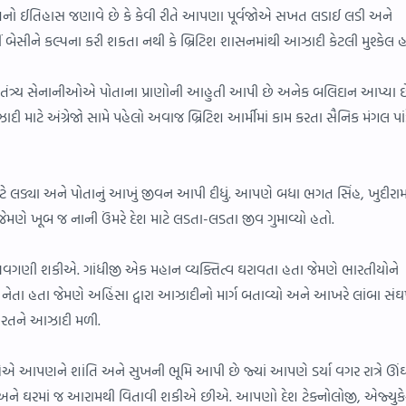
તનો ઈતિહાસ જણાવે છે કે કેવી રીતે આપણા પૂર્વજોએ સખત લડાઈ લડી અને
ેસીને કલ્પના કરી શકતા નથી કે બ્રિટિશ શાસનમાંથી આઝાદી કેટલી મુશ્કેલ 
તંત્ર્ય સેનાનીઓએ પોતાના પ્રાણોની આહુતી આપી છે અનેક બલિદાન આપ્યા 
દી માટે અંગ્રેજો સામે પહેલો અવાજ બ્રિટિશ આર્મીમાં કામ કરતા સૈનિક મંગલ પા
ાટે લડ્યા અને પોતાનું આખું જીવન આપી દીધું. આપણે બધા ભગત સિંહ, ખુદીર
ેમણે ખૂબ જ નાની ઉંમરે દેશ માટે લડતા-લડતા જીવ ગુમાવ્યો હતો.
ે અવગણી શકીએ. ગાંધીજી એક મહાન વ્યક્તિત્વ ઘરાવતા હતા જેમણે ભારતીયોને
તા હતા જેમણે અહિંસા દ્વારા આઝાદીનો માર્ગ બતાવ્યો અને આખરે લાંબા સંઘર
ારતને આઝાદી મળી.
આપણને શાંતિ અને સુખની ભૂમિ આપી છે જ્યાં આપણે ડર્યા વગર રાત્રે ઊં
 ઘરમાં જ આરામથી વિતાવી શકીએ છીએ. આપણો દેશ ટેક્નોલોજી, એજ્યુક