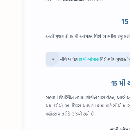
15
અહીં ગુજરાતી 15 મી ઓગસ્ટ વિશે બે સ્પીચ રજુ કરી 
નીચે આપેલ
15 મી ઓગસ્ટ
વિશે સ્પીચ ગુજરાતીમ
15 મી 
સભામાં ઉપસ્થિત તમામ લોકોને મારા વંદન, આજે 
થયા છીએ. આ દિવસ આપણા બધા માટે સૌથી ખાસ છે
મહોત્સવ તરીકે ઉજવી રહ્યો છે.
15મી ઓગસ્ટ