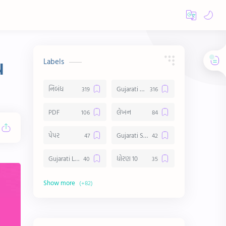
Labels
ચ
નિબંધ
Gujarati Essay
PDF
લેખન
પેપર
Gujarati Suvichar
Gujarati Lekhan
ધોરણ 10
અર્થ વિસ્તાર
વિચાર વિસ્તાર
સ્ટેટ્સ
10 Lines