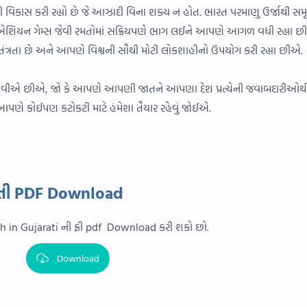
પથી વિકાસ કરી રહ્યો છે જે આઝાદી વિના શક્ય ન હોત. ભારત પરમાણુ ઉર્જાથી સમૃદ
સ, એશિયન ગેમ્સ જેવી રમતોમાં સક્રિયપણે ભાગ લઈને આપણે આગળ વધી રહ્યા છ
ત્રતા છે અને આપણે વિશ્વની સૌથી મોટી લોકશાહીનો ઉપયોગ કરી રહ્યા છીએ.
ા ધરાવીએ છીએ, જો કે આપણે આપણી જાતને આપણા દેશ પ્રત્યેની જવાબદારીઓથી
ણે કોઈપણ કટોકટી માટે હંમેશા તૈયાર રહેવું જોઈએ.
રાતી PDF Download
h in Gujarati ની ફ્રી pdf Download કરી શકો છો.
Download