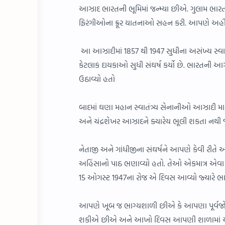
આઝાદ ભારતની ભૂમિમાં જન્મ્યા છીએ. ગુલામ ભાર
ફિરંગીઓના ક્રૂર યાતનાઓ સહન કરી. આપણે અહીં બ
આ આઝાદીમાં 1857 થી 1947 સુધીના અસંખ્ય સ્વા
કેટલાક દાયકાઓ સુધી સંઘર્ષ કર્યો છે. ભારતની આઝા
ઉઠાવ્યો હતો
બાદમાં ઘણા મહાન સ્વાતંત્ર્ય સેનાનીઓ આઝાદી મ
અને ચંદ્રશેખર આઝાદને ક્યારેય ભૂલી શકતા નથી જ
નેતાજી અને ગાંધીજીના સંઘર્ષને આપણે કેવી રીત
અહિંસાનો પાઠ ભણાવ્યો હતો. તેઓ એકમાત્ર એવા ને
15 ઓગસ્ટ 1947ના રોજ એ દિવસ આવ્યો જ્યારે ભ
આપણે ખૂબ જ ભાગ્યશાળી છીએ કે આપણા પૂર્વજોએ 
શકીએ છીએ અને આખો દિવસ આપણી શાળામાં અને