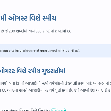
 મી ઓગસ્ટ વિશે સ્પીચ
છે જે 200 શબ્દોમાં અને 350 શબ્દોમાં શબ્દોમાં છે.
ાં
200
શબ્દોમાં પ્રાથમિકમાં અને તમામ બાળકો માટે ઉપયોગી થશે.
ઓગસ્ટ વિશે સ્પીચ ગુજરાતીમાં
આપણે બધા દેશની આઝાદીની 76મી વર્ષગાંઠની ઉજવણી કરવા માટે આ સભામાં ભ
. આજના ભારતે આઝાદીના 75 વર્ષ પૂર્ણ કર્યા છે, જેને આખો દેશ આઝાદી ક
 (સ્વતંત્રતા દિવસ) વિશે નિબંધ :
ક્લિક કરો