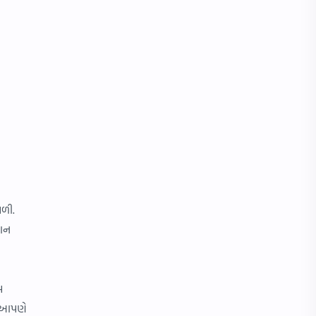
અલંકાર
ઉખાણાં
કૃદંત
ગુજરાતી લેખન
ચિત્ર સ્પર્ધા
છંદ
તળપદા શબ્દો
ધોરણ 3
નિપાત
ફોટો
ભજન
રૂઢિપ્રયોગો
મળી.
લવ લેટર
વેદ
હાન
શબ્દસમૂહ માટે એક શબ્દ
સમાસ
મ
ે આપણે