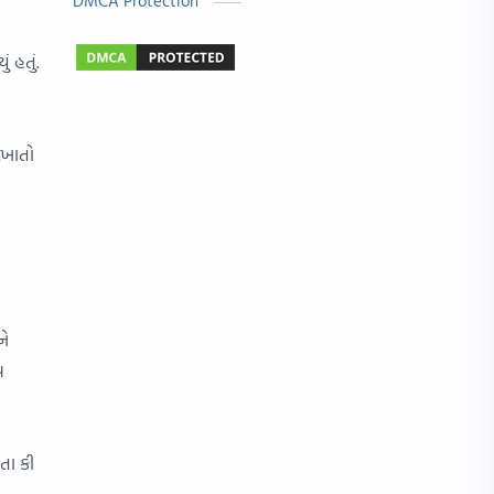
DMCA Protection
બાળ વાર્તા
Answer Key
 હતું.
મહાત્મા ગાંધી
વાર્તા લેખન
Exam
Gujarati Status
ેખાતો
IMP પ્રશ્નો
NMMS
ગુરુ પૂર્ણિમા
જોબ માહિતી
ધોરણ 4
નવરાત્રી
નવી ભરતી
પત્રલેખન
ને
પ
માં
રંગોળી ડીઝાઇન
Hindi Essay
Nipat
તા કી
OMR
Result