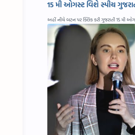
15 મી ઓગસ્ટ વિશે સ્પીચ ગુજરાત
અહીં નીચે બટન પર ક્લિક કરી ગુજરાતી 15 મી ઓગ