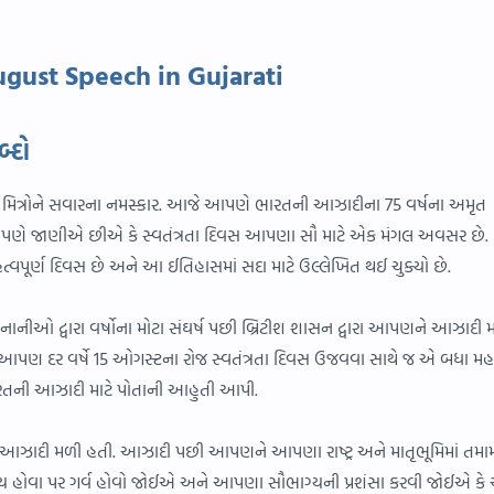
gust Speech in Gujarati
્દો
 મિત્રોને સવારના નમસ્કાર. આજે આપણે ભારતની આઝાદીના 75 વર્ષના અમૃત
 આપણે જાણીએ છીએ કે સ્વતંત્રતા દિવસ આપણા સૌ માટે એક મંગલ અવસર છે.
વપૂર્ણ દિવસ છે અને આ ઈતિહાસમાં સદા માટે ઉલ્લેખિત થઈ ચુક્યો છે.
નાનીઓ દ્વારા વર્ષોના મોટા સંઘર્ષ પછી બ્રિટીશ શાસન દ્વારા આપણને આઝાદી 
આપણ દર વર્ષે 15 ઓગસ્ટના રોજ સ્વતંત્રતા દિવસ ઉજવવા સાથે જ એ બધા મ
રતની આઝાદી માટે પોતાની આહુતી આપી.
 આઝાદી મળી હતી. આઝાદી પછી આપણને આપણા રાષ્ટ્ર અને માતૃભૂમિમાં તમા
હોવા પર ગર્વ હોવો જોઈએ અને આપણા સૌભાગ્યની પ્રશંસા કરવી જોઈએ ક