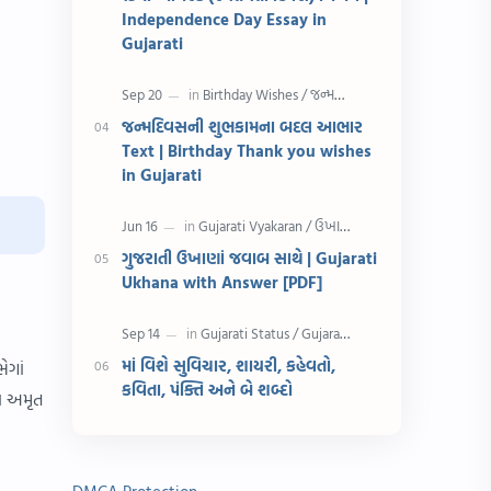
રક્ષાબંધન
26 જાન્યુઆરી
Independence Day Essay in
Gujarati
જાણવા જેવું
ધોરણ 8
શિક્ષક દિવસ
ઉત્તરાયણ
જન્મદિવસની શુભકામના બદલ આભાર
Text | Birthday Thank you wishes
કહેવતો
Birthday Wishes
in Gujarati
Gujarati Slogans
Gujarati Speech
ગુજરાતી ઉખાણાં જવાબ સાથે | Gujarati
ગુજરાતી વ્યાકરણ
જન્મદિવસની શુભકામના
Ukhana with Answer [PDF]
જ્ઞાન સાધના પરીક્ષા
Lekhan
માં વિશે સુવિચાર, શાયરી, કહેવતો,
ેગાં
Merit List
ગુજરાતી વાર્તા
કવિતા, પંક્તિ અને બે શબ્દો
ા અમૃત
ગુજરાતી સુવિચાર
જન્માષ્ટમી
દિન વિશેષ
ધોરણ 12