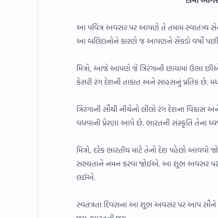
આ પવિત્ર અવસર પર આપણે તે તમામ સ્વાતંત્ર્ય સેન
આ બલિદાનોને કારણે જ આપણને સેંકડો વર્ષો પછી
મિત્રો, આજે આપણે જે ત્રિરંગાની છાયામાં ઉભા 
કેસરી રંગ દેશની તાકાત અને સાહસનું પ્રતિક છે. મધ્
ત્રિરંગાની સૌથી નીચેનો લીલો રંગ દેશના વિકાસ અ
વધવાની પ્રેરણા આપે છે. ભારતની સંસ્કૃતિ તેના ધ્
મિત્રો, દરેક ભારતીય માટે તેનો દેશ પહેલો આવવો
સભ્યતાને નમન કરવા જોઈએ. આ શુભ અવસર પર આપણે
લઈએ.
સ્વતંત્રતા દિવસના આ શુભ અવસર પર આપ સૌને
જય. ભારતની જય.