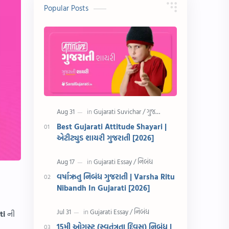
10 વાક્યો
Download
Popular Posts
સુવિચાર
Gujarati Vyakaran
શાયરી
આરતી
અહેવાલ લેખન
શુભેચ્છા સંદેશ
Information
ગુજરાતી શબ્દો
ધોરણ 5
માહિતી
Best Gujarati Attitude Shayari |
એટીટ્યુડ શાયરી ગુજરાતી [2026]
CET
ગુજરાતી સૂત્ર
ચાલીસા
15મી ઓગસ્ટ
વર્ષાઋતુ નિબંધ ગુજરાતી | Varsha Ritu
Nibandh In Gujarati [2026]
દિવાળી
સમાનાર્થી શબ્દો
ti
ની
સ્પીચ ગુજરાતી
Textbook PDF
15મી ઓગસ્ટ (સ્વતંત્રતા દિવસ) નિબંધ |