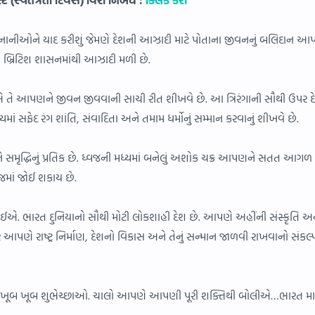
ાનીઓને યાદ કરીશું જેમણે દેશની આઝાદી માટે પોતાના જીવનનું બલિદાન આપ્યું
 બ્રિટિશ શાસનમાંથી આઝાદી મળી છે.
છીએ તે આપણને જીવન જીવવાની સાચી રીત શીખવે છે. આ ત્રિરંગાની સૌથી ઉપર દ
યમાં સફેદ રંગ શાંતિ, સંવાદિતા અને તમામ ધર્મોનું સમ્માન કરવાનું શીખવે છે.
ને સમૃદ્ધિનું પ્રતિક છે. ધ્વજની મધ્યમાં બનેલું અશોક ચક્ર આપણને સતત આગળ
વજમાં જોઈ શકાય છે.
 જોઈએ. ભારત દુનિયાનો સૌથી મોટી લોકશાહી દેશ છે. આપણે અહીંની સંસ્કૃતિ અ
 રાષ્ટ્ર નિર્માણ, દેશનો વિકાસ અને તેનું સન્માન જાળવી રાખવાનો સંકલ્
 ખૂબ ખૂબ શુભેચ્છાઓ. ચાલો આપણે આપણી પૂરી શક્તિથી બોલીએ…ભારત મા