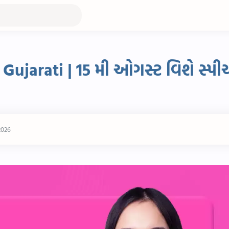
Gujarati | 15 મી ઓગસ્ટ વિશે સ્પી