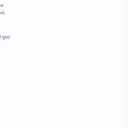
્ધ
ીએ.
 મુક્ત