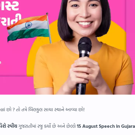
રહ્યાં છો ? તો તમે બિલકુલ સાચા સ્થાને આવ્યા છો!
િશે સ્પીચ
ગુજરાતીમાં રજુ કર્યો છે અને છેલ્લે
15 August Speech in Gujara