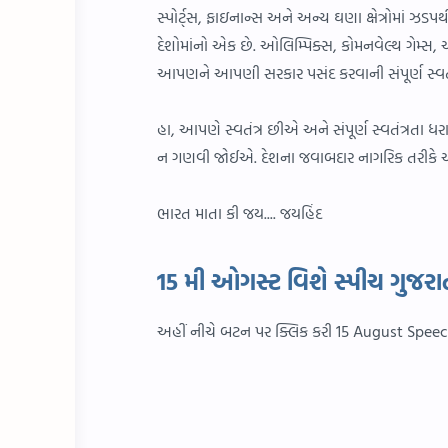
સ્પોર્ટ્સ, ફાઇનાન્સ અને અન્ય ઘણા ક્ષેત્રોમાં ઝડ
દેશોમાંનો એક છે. ઓલિમ્પિક્સ, કોમનવેલ્થ ગેમ્
આપણને આપણી સરકાર પસંદ કરવાની સંપૂર્ણ સ્વતં
હા, આપણે સ્વતંત્ર છીએ અને સંપૂર્ણ સ્વતંત્રત
ન ગણવી જોઈએ. દેશના જવાબદાર નાગરિક તરીકે આપ
ભારત માતા કી જય.... જયહિંદ
15 મી ઓગસ્ટ વિશે સ્પીચ ગુજ
અહીં નીચે બટન પર ક્લિક કરી 15 August Speec