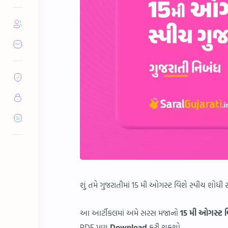
શું તમે ગુજરાતીમાં 15 મી ઓગસ્ટ વિશે સ્પીચ શોધી 
આ આર્ટીકલમાં અમે સરસ મજાનો
15 મી ઓગસ્ટ વ
PDF પણ
Download
કરી શકશો.