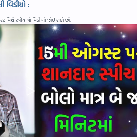
ી વિડીયો :
સ્ટ વિશે સ્પીચ નો વિડીઓ જોઈ શકો છો.