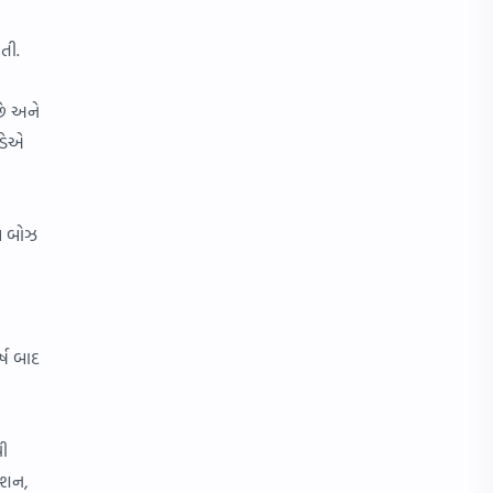
હતી.
છે અને
ંડેએ
ામ બોઝ
્ષ બાદ
ઘી
ેશન,