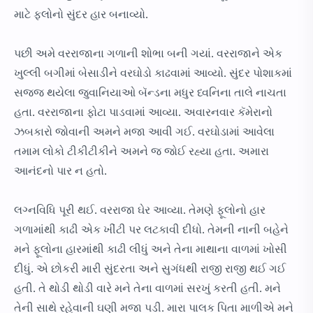
માટે ફ્લોનો સુંદર હાર બનાવ્યો.
પછી અમે વરરાજાના ગળાની શોભા બની ગયાં. વરરાજાને એક
ખુલ્લી બગીમાં બેસાડીને વરઘોડો કાઢવામાં આવ્યો. સુંદર પોશાકમાં
સજ્જ થયેલા જુવાનિયાઓ બૅન્ડના મધુર ધ્વનિના તાલે નાચતા
હતા. વરરાજાના ફોટા પાડવામાં આવ્યા. અવારનવાર કૅમેરાનો
ઝબકારો જોવાની અમને મજા આવી ગઈ. વરઘોડામાં આવેલા
તમામ લોકો ટીકીટીકીને અમને જ જોઈ રહ્યા હતા. અમારા
આનંદનો પાર ન હતો.
લગ્નવિધિ પૂરી થઈ. વરરાજા ઘેર આવ્યા. તેમણે ફૂલોનો હાર
ગળામાંથી કાઢી એક ખીંટી પર લટકાવી દીધો. તેમની નાની બહેને
મને ફૂલોના હારમાંથી કાઢી લીધું અને તેના માથાના વાળમાં ખોસી
દીધું. એ છોકરી મારી સુંદરતા અને સુગંધથી રાજી રાજી થઈ ગઈ
હતી. તે થોડી થોડી વારે મને તેના વાળમાં સરખું કરતી હતી. મને
તેની સાથે રહેવાની ઘણી મજા પડી. મારા પાલક પિતા માળીએ મને