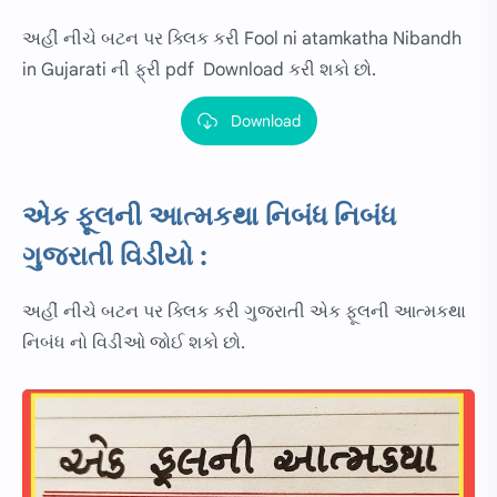
અહીં નીચે બટન પર ક્લિક કરી Fool ni atamkatha Nibandh
in Gujarati ની ફ્રી pdf Download કરી શકો છો.
Download
એક ફૂલની આત્મકથા નિબંધ નિબંધ
ગુજરાતી વિડીયો :
અહીં નીચે બટન પર ક્લિક કરી ગુજરાતી એક ફૂલની આત્મકથા
નિબંધ નો વિડીઓ જોઈ શકો છો.