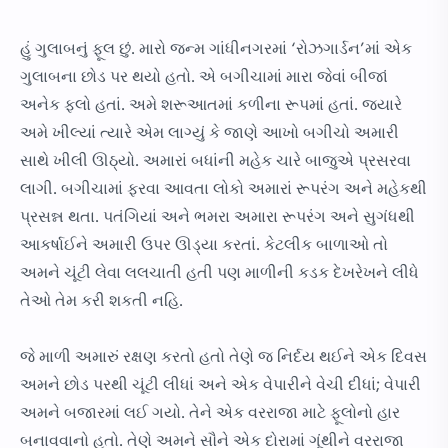
હું ગુલાબનું ફૂલ છું. મારો જન્મ ગાંધીનગરમાં ‘રોઝગાર્ડન’માં એક
ગુલાબના છોડ પર થયો હતો. એ બગીચામાં મારા જેવાં બીજાં
અનેક ફ્લો હતાં. અમે શરૂઆતમાં કળીના રૂપમાં હતાં. જ્યારે
અમે ખીલ્યાં ત્યારે એમ લાગ્યું કે જાણે આખો બગીચો અમારી
સાથે ખીલી ઊઠ્યો. અમારાં બધાંની મહેક ચારે બાજુએ પ્રસરવા
લાગી. બગીચામાં ફરવા આવતા લોકો અમારાં રૂપરંગ અને મહેકથી
પ્રસન્ન થતા. પતંગિયાં અને ભમરા અમારા રૂપરંગ અને સુગંધથી
આકર્ષાઈને અમારી ઉપર ઊડ્યા કરતાં. કેટલીક બાળાઓ તો
અમને ચૂંટી લેવા લલચાતી હતી પણ માળીની કડક દેખરેખને લીધે
તેઓ તેમ કરી શકતી નહિ.
જે માળી અમારું રક્ષણ કરતો હતો તેણે જ નિર્દય થઈને એક દિવસ
અમને છોડ પરથી ચૂંટી લીધાં અને એક વેપારીને વેચી દીધાં; વેપારી
અમને બજારમાં લઈ ગયો. તેને એક વરરાજા માટે ફૂલોનો હાર
બનાવવાનો હતો. તેણે અમને સૌને એક દોરામાં ગૂંથીને વરરાજા