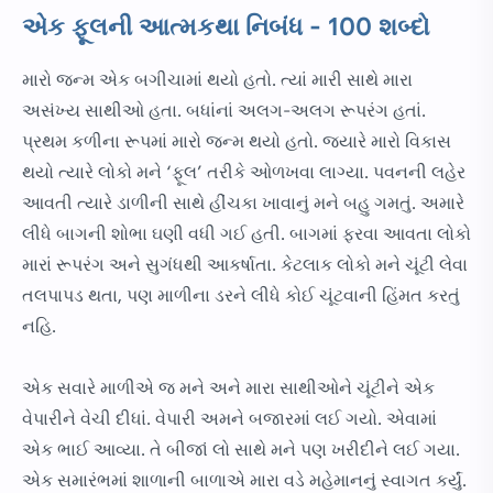
એક ફૂલની આત્મકથા નિબંધ - 100 શબ્દો
મારો જન્મ એક બગીચામાં થયો હતો. ત્યાં મારી સાથે મારા
અસંખ્ય સાથીઓ હતા. બધાંનાં અલગ-અલગ રૂપરંગ હતાં.
પ્રથમ કળીના રૂપમાં મારો જન્મ થયો હતો. જ્યારે મારો વિકાસ
થયો ત્યારે લોકો મને ‘ફૂલ’ તરીકે ઓળખવા લાગ્યા. પવનની લહેર
આવતી ત્યારે ડાળીની સાથે હીંચકા ખાવાનું મને બહુ ગમતું. અમારે
લીધે બાગની શોભા ઘણી વધી ગઈ હતી. બાગમાં ફરવા આવતા લોકો
મારાં રૂપરંગ અને સુગંધથી આકર્ષાતા. કેટલાક લોકો મને ચૂંટી લેવા
તલપાપડ થતા, પણ માળીના ડરને લીધે કોઈ ચૂંટવાની હિંમત કરતું
નહિ.
એક સવારે માળીએ જ મને અને મારા સાથીઓને ચૂંટીને એક
વેપારીને વેચી દીધાં. વેપારી અમને બજારમાં લઈ ગયો. એવામાં
એક ભાઈ આવ્યા. તે બીજાં લો સાથે મને પણ ખરીદીને લઈ ગયા.
એક સમારંભમાં શાળાની બાળાએ મારા વડે મહેમાનનું સ્વાગત કર્યું.