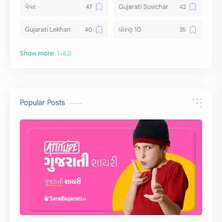
પેપર
Gujarati Suvichar
Gujarati Lekhan
ધોરણ 10
અર્થ વિસ્તાર
વિચાર વિસ્તાર
સ્ટેટ્સ
10 Lines
10 વાક્યો
Download
Popular Posts
સુવિચાર
Gujarati Vyakaran
શાયરી
આરતી
અહેવાલ લેખન
શુભેચ્છા સંદેશ
Information
ગુજરાતી શબ્દો
ધોરણ 5
માહિતી