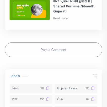
શરદ પૂર્ણિમા નિબંધ ગુજરાતી |
Sharad Purnima Nibandh
Gujarati
Post a Comment
Labels
નિબંધ
Gujarati Essay
PDF
લેખન