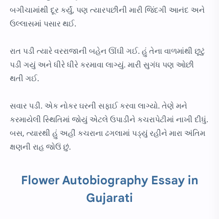
બગીચામાંથી દૂર કર્યું, પણ ત્યારપછીની મારી જિંદગી આનંદ અને
ઉલ્લાસમાં પસાર થઈ.
રાત પડી ત્યારે વરરાજાની બહેન ઊંઘી ગઈ. હું તેના વાળમાંથી છૂટું
પડી ગયું અને ધીરે ધીરે કરમાવા લાગ્યું. મારી સુગંધ પણ ઓછી
થતી ગઈ.
સવાર પડી. એક નોકર ઘરની સફાઈ કરવા લાગ્યો. તેણે મને
કરમાયેલી સ્થિતિમાં જોયું એટલે ઉપાડીને કચરાપેટીમાં નાખી દીધું.
બસ, ત્યારથી હું અહીં કચરાના ઢગલામાં પડ્યું રહીને મારા અંતિમ
ક્ષણની રાહ જોઉં છું.
Flower Autobiography Essay in
Gujarati