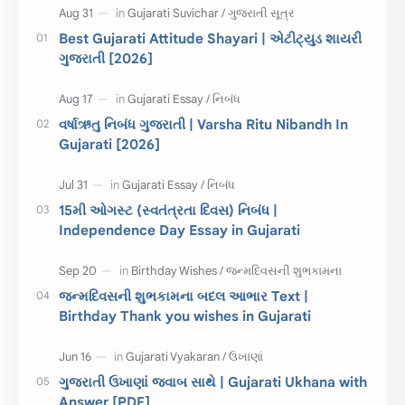
CET
ગુજરાતી સૂત્ર
Best Gujarati Attitude Shayari | એટીટ્યુડ શાયરી
ગુજરાતી [2026]
ચાલીસા
15મી ઓગસ્ટ
દિવાળી
સમાનાર્થી શબ્દો
વર્ષાઋતુ નિબંધ ગુજરાતી | Varsha Ritu Nibandh In
Gujarati [2026]
સ્પીચ ગુજરાતી
Textbook PDF
રક્ષાબંધન
26 જાન્યુઆરી
15મી ઓગસ્ટ (સ્વતંત્રતા દિવસ) નિબંધ |
Independence Day Essay in Gujarati
જાણવા જેવું
ધોરણ 8
શિક્ષક દિવસ
ઉત્તરાયણ
જન્મદિવસની શુભકામના બદલ આભાર Text |
કહેવતો
Birthday Wishes
Birthday Thank you wishes in Gujarati
Gujarati Slogans
Gujarati Speech
ગુજરાતી ઉખાણાં જવાબ સાથે | Gujarati Ukhana with
ગુજરાતી વ્યાકરણ
જન્મદિવસની શુભકામના
Answer [PDF]