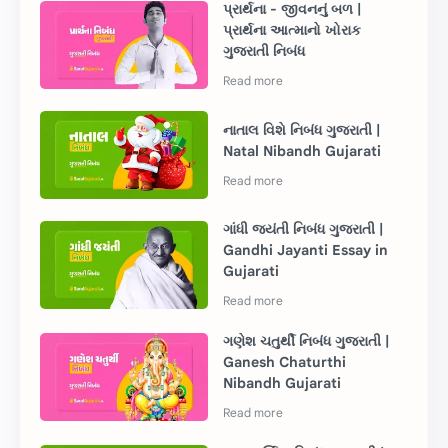
પ્રાર્થના - જીવનનું બળ |
પ્રાર્થના આત્માનો ખોરાક
ગુજરાતી નિબંધ
નાતાલ વિશે નિબંધ ગુજરાતી |
Natal Nibandh Gujarati
ગાંધી જયંતી નિબંધ ગુજરાતી |
Gandhi Jayanti Essay in
Gujarati
ગણેશ ચતુર્થી નિબંધ ગુજરાતી |
Ganesh Chaturthi
Nibandh Gujarati