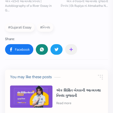
#Gujarati Essay
#નિબંધ
You may like these posts
એક શિક્ષિત બેકારની આત્મકથા
નિબંધ ગુજરાતી