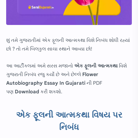
શું તમે ગુજરાતીમાં એક ફૂલની આત્મકથા વિશે નિબંધ શોધી રહ્યાં
છો ? તો તમે બિલકુલ સાચા સ્થાને આવ્યા છો!
આ આર્ટીકલમાં અમે સરસ મજાનો
એક ફૂલની આત્મકથા
વિશે
ગુજરાતી નિબંધ રજુ કર્યો છે અને છેલ્લે
Flower
Autobiography Essay In Gujarati
ની PDF
પણ
Download
કરી શકશો.
એક ફૂલની આત્મકથા વિષય પર
નિબંધ