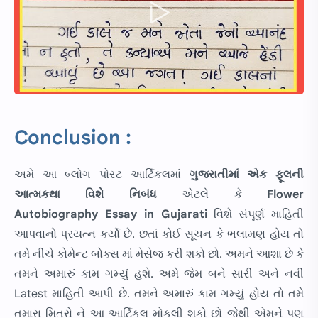
Conclusion :
અમે આ બ્લોગ પોસ્ટ આર્ટિકલમાં
ગુજરાતીમાં
એક ફૂલની
આત્મકથા વિશે નિબંધ
એટલે કે
Flower
Autobiography Essay in Gujarati
વિશે સંપૂર્ણ માહિતી
આપવાનો પ્રયત્ન કર્યો છે. છતાં કોઈ સૂચન કે ભલામણ હોય તો
તમે નીચે કોમેન્ટ બોક્સ માં મેસેજ કરી શકો છો. અમને આશા છે કે
તમને અમારું કામ ગમ્યું હશે. અમે જેમ બને સારી અને નવી
Latest માહિતી આપી છે. તમને અમારું કામ ગમ્યું હોય તો તમે
તમારા મિત્રો ને આ આર્ટિકલ મોકલી શકો છો જેથી એમને પણ