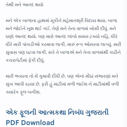
તેથી મને આનંદ થયો
મને એક બાળાના હાથમાં મૂકીને મહેમાનશ્રી વિદાય થયા. બાળા
મને જોઈને ખુશ થઈ ગઈ. તેણે મને તેના વાળમાં ખોસી દીધું. મને
ઘણો આનંદ થયો. પણ મારો આનંદ લાંબો સમય ટક્યો નહિ. ધીરે
ધીરે મારી પાંખડીઓ કરમાવા લાગી. મારું રૂપ ઓસરવા લાગ્યું. મારી
સુવાસ પણ ઘટવા લાગી. રાતે તે બાળાએ મને તેના વાળમાંથી કાઢીને
કચરાપેટીમાં ફેંકી દીધું.
મારી ભવ્યતા તો મેં ગુમાવી દીધી છે. પણ એનાં મીઠાં સંભારણાં મને
સુખ આપી રહ્યાં છે. ફરી હું માટીમાં મળી જઈશ ને માટીમાંથી વળી
ક્યારેક ફૂલ બનીશ.
એક ફૂલની આત્મકથા નિબંધ ગુજરાતી
PDF Download