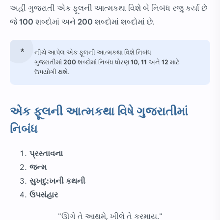
અહીં ગુજરાતી એક ફૂલની આત્મકથા વિશે બે નિબંધ રજુ કર્યા છે
જે
100
શબ્દોમાં અને
200
શબ્દોમાં શબ્દોમાં છે.
નીચે આપેલ એક ફૂલની આત્મકથા વિશે નિબંધ
ગુજરાતીમાં
200
શબ્દોમાં નિબંધ ધોરણ
10
,
11
અને
12
માટે
ઉપયોગી થશે.
એક ફૂલની આત્મકથા વિષે ગુજરાતીમાં
નિબંધ
પ્રસ્તાવના
જન્મ
સુખદુ:ખની કથની
ઉપસંહાર
"ઊગે તે આથમે, ખીલે તે કરમાય."