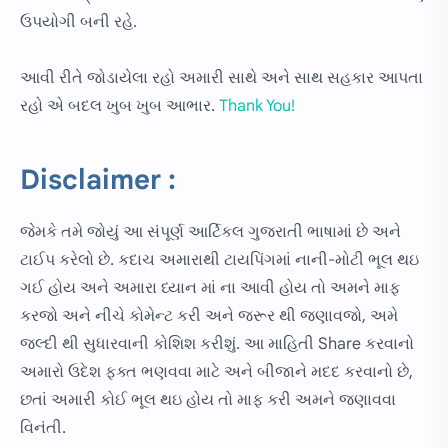
ઉપયોગી બની રહે.
આવી રીતે જોડાયેલા રહો અમારી સાથે અને સાથ સહકાર આપતા
રહો એ બદલ ખુબ ખુબ આભાર.
Thank You!
Disclaimer :
જેમકે તમે જોયું આ સંપૂર્ણ આર્ટિકલ ગુજરાતી ભાષામાં છે અને
ટાઈપ કરેલો છે. કદાચ અમારાથી ટાયપિંગમાં નાની-મોટી ભૂલ થઇ
ગઈ હોય અને અમારા ધ્યાન માં ના આવી હોય તો અમને માફ
કરજો અને નીચે કોમેન્ટ કરી અને જરૂર થી જણાવજો, અમે
જલ્દી થી સુધારવાની કોશિશ કરીશું. આ માહિતી Share કરવાનો
અમારો ઉદેશ ફક્ત ભણવવા માટે અને બીજાને મદદ કરવાનો છે,
છતાં અમારી કોઈ ભૂલ થઇ હોય તો માફ કરી અમને જણાવવા
વિનંતી.