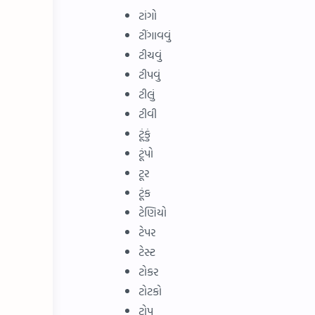
ટાંગો
ટીંગાવવું
ટીચવું
ટીપવું
ટીલું
ટીવી
ટૂંકું
ટૂંપો
ટૂર
ટૂંક
ટેણિયો
ટેપર
ટેસ્ટ
ટોકર
ટોટકો
ટોપ