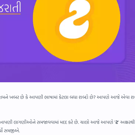
 તમને ખબર છે કે આપણી ભાષામાં કેટલા બધા શબ્દો છે? આપણે આજે એવા શબ
ે આપણી લાગણીઓને સમજાવવામાં મદદ કરે છે. ચાલો આજે આપણે '
ટ
' અક્ષરથી
્થો સમજીએ.