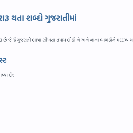
શરૂ થતા શબ્દો ગુજરાતીમાં
 છે જે જે ગુજરાતી ભાષા શીખતા તમામ લોકો ને અને નાના બાળકોને મદદરૂપ થ
સ્ટ
પ્યા છે: