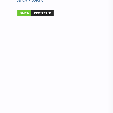
DMCA Protection
બાળ વાર્તા
Answer Key
મહાત્મા ગાંધી
વાર્તા લેખન
Exam
Gujarati Status
IMP પ્રશ્નો
NMMS
ગુરુ પૂર્ણિમા
જોબ માહિતી
ધોરણ 4
નવરાત્રી
નવી ભરતી
પત્રલેખન
માં
રંગોળી ડીઝાઇન
Hindi Essay
Nipat
OMR
Result