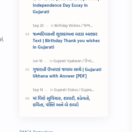
રક્ષાબંધન
26 જાન્યુઆરી
Independence Day Essay in
Gujarati
જાણવા જેવું
ધોરણ 8
શિક્ષક દિવસ
ઉત્તરાયણ
જન્મદિવસની શુભકામના બદલ આભાર
શે.
Text | Birthday Thank you wishes
કહેવતો
Birthday Wishes
in Gujarati
Gujarati Slogans
Gujarati Speech
ગુજરાતી ઉખાણાં જવાબ સાથે | Gujarati
ગુજરાતી વ્યાકરણ
જન્મદિવસની શુભકામના
Ukhana with Answer [PDF]
જ્ઞાન સાધના પરીક્ષા
Lekhan
માં વિશે સુવિચાર, શાયરી, કહેવતો,
Merit List
ગુજરાતી વાર્તા
કવિતા, પંક્તિ અને બે શબ્દો
ગુજરાતી સુવિચાર
જન્માષ્ટમી
દિન વિશેષ
ધોરણ 12