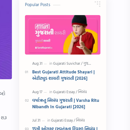
10 વાક્યો
Download
Popular Posts
સુવિચાર
Gujarati Vyakaran
શાયરી
આરતી
અહેવાલ લેખન
શુભેચ્છા સંદેશ
Information
ગુજરાતી શબ્દો
ધોરણ 5
માહિતી
Best Gujarati Attitude Shayari |
એટીટ્યુડ શાયરી ગુજરાતી [2026]
CET
ગુજરાતી સૂત્ર
્દો
ચાલીસા
15મી ઓગસ્ટ
વર્ષાઋતુ નિબંધ ગુજરાતી | Varsha Ritu
Nibandh In Gujarati [2026]
દિવાળી
સમાનાર્થી શબ્દો
 શરૂ
સ્પીચ ગુજરાતી
Textbook PDF
15મી ઓગસ્ટ (સ્વતંત્રતા દિવસ) નિબંધ |