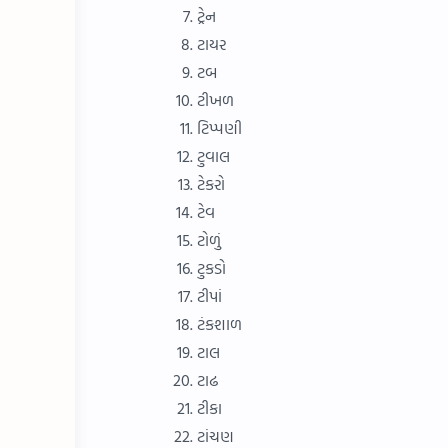
ટ્રેન
ટાયર
ટબ
ટીખળ
ટિપ્પણી
ટુવાલ
ટેકરો
ટેવ
ટોળું
ટુકડો
ટીપાં
ટંકશાળ
ટાલ
ટાઢ
ટીકા
ટાંચણ