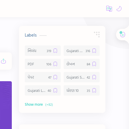
Labels
નિબંધ
Gujarati Essay
PDF
લેખન
પેપર
Gujarati Suvichar
Gujarati Lekhan
ધોરણ 10
અર્થ વિસ્તાર
વિચાર વિસ્તાર
સ્ટેટ્સ
10 Lines