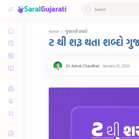
ગુજરાતી શબ્દો
Home
ટ થી શરૂ થતા શબ્દો ગુ