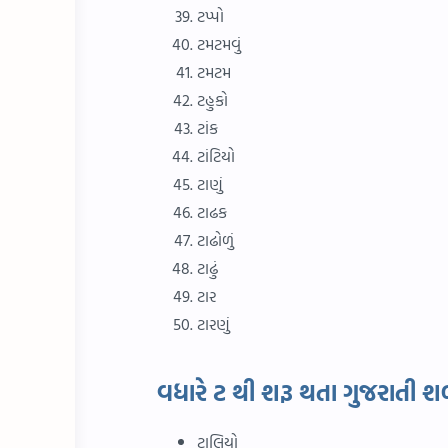
ટપ્પો
ટમટમવું
ટમટમ
ટહુકો
ટાંક
ટાંટિયો
ટાણું
ટાઢક
ટાઢોળું
ટાઢું
ટાર
ટારણું
વધારે ટ થી શરૂ થતા ગુજરાતી શબ
ટાલિયો