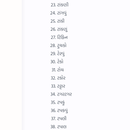
ટાંકણી
ટાંગવું
ટાંકી
ટાંકણું
ટિફિન
ટુચકો
ટેરવું
ટેકો
ટોચ
ટકોર
ટટ્ટાર
ટગરટગર
ટપકું
ટપકવું
ટપલી
ટપાલ