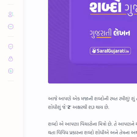
આજે આપણે એક મજાની શબ્દોની રમત રમીશું! શું
શોધીશું જે '
ટ
' અક્ષરથી શરૂ થાય છે.
શબ્દો એ આપણા વિચારોના મિત્રો છે. તે આપણન
થતા વિવિધ પ્રકારના શબ્દો શોધીએ અને તેમના અર