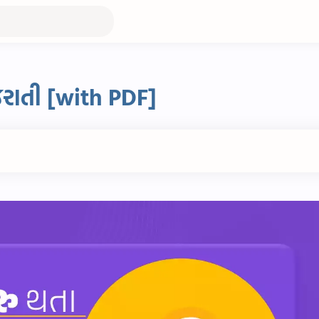
જરાતી [with PDF]