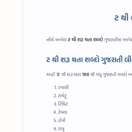
ટ થી 
નીચે આપેલ
ટ થી શરૂ થતા શબ્દો
ગુજરાતીમાં આપેલ
ટ થી શરૂ થતા શબ્દો ગુજરાતી લી
અહીં ‘
ટ
’ થી શરૂ થતા
100
થી વધુ ગુજરાતી શબ્દો આ
ટપાલી
ટામેટું
ટિકિટ
ટેબલ
ટોપી
ટાપુ