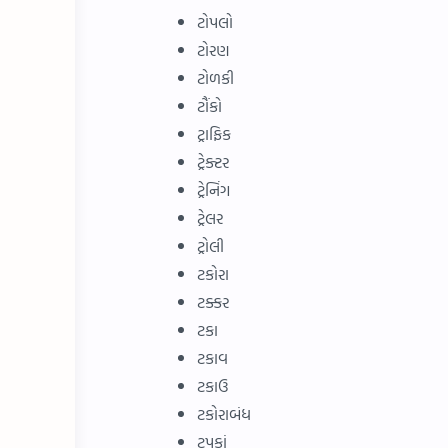
ટોપલો
ટોરણ
ટોળકી
ટૌંકો
ટ્રાફિક
ટ્રેક્ટર
ટ્રેનિંગ
ટ્રેલર
ટ્રોલી
ટકોરા
ટક્કર
ટકા
ટકાવ
ટકાઉ
ટકોરાબંધ
ટપકાં