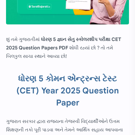
શું તમે ગુજરાતીમાં
ધોરણ 5 જ્ઞાન સેતુ સ્કોલરશીપ પરીક્ષા CET
2025 Question Papers PDF
શોધી રહ્યાં છો ? તો તમે
બિલકુલ સાચા સ્થાને આવ્યા છો!
ધોરણ 5 કોમન એન્ટ્રન્સ ટેસ્ટ
(CET) Year 2025 Question
Paper
ગુજરાત સરકાર દ્વારા રાજ્યના તેજસ્વી વિદ્યાર્થીઓને ઉત્તમ
શિક્ષણની તકો પૂરી પાડવા અને તેમને આર્થિક સહાય આપવાના