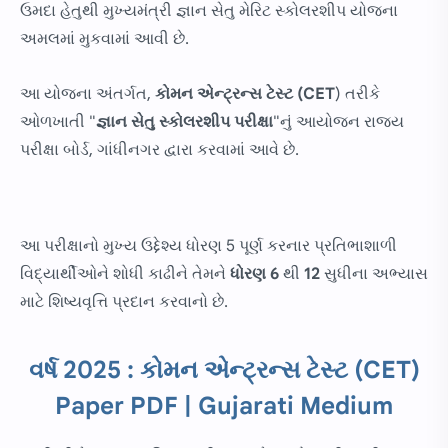
ઉમદા હેતુથી મુખ્યમંત્રી જ્ઞાન સેતુ મેરિટ સ્કોલરશીપ યોજના
અમલમાં મુકવામાં આવી છે.
આ યોજના અંતર્ગત,
કોમન એન્ટ્રન્સ ટેસ્ટ (CET
) તરીકે
ઓળખાતી "
જ્ઞાન સેતુ સ્કોલરશીપ પરીક્ષા
"નું આયોજન રાજ્ય
પરીક્ષા બોર્ડ, ગાંધીનગર દ્વારા કરવામાં આવે છે.
આ પરીક્ષાનો મુખ્ય ઉદ્દેશ્ય ધોરણ 5 પૂર્ણ કરનાર પ્રતિભાશાળી
વિદ્યાર્થીઓને શોધી કાઢીને તેમને
ધોરણ 6
થી
12
સુધીના અભ્યાસ
માટે શિષ્યવૃત્તિ પ્રદાન કરવાનો છે.
વર્ષ 2025 : કોમન એન્ટ્રન્સ ટેસ્ટ (CET)
Paper PDF | Gujarati Medium