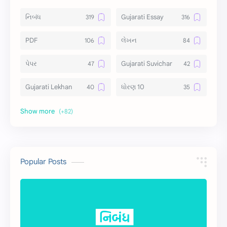
નિબંધ
Gujarati Essay
PDF
લેખન
પેપર
Gujarati Suvichar
Gujarati Lekhan
ધોરણ 10
અર્થ વિસ્તાર
વિચાર વિસ્તાર
સ્ટેટ્સ
10 Lines
10 વાક્યો
Download
Popular Posts
સુવિચાર
Gujarati Vyakaran
શાયરી
આરતી
અહેવાલ લેખન
શુભેચ્છા સંદેશ