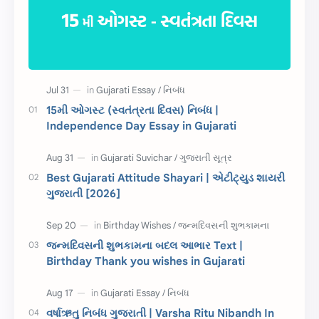
Information
ગુજરાતી શબ્દો
ધોરણ 5
માહિતી
CET
ગુજરાતી સૂત્ર
15મી ઓગસ્ટ (સ્વતંત્રતા દિવસ) નિબંધ |
Independence Day Essay in Gujarati
ચાલીસા
15મી ઓગસ્ટ
દિવાળી
સમાનાર્થી શબ્દો
Best Gujarati Attitude Shayari | એટીટ્યુડ શાયરી
ગુજરાતી [2026]
સ્પીચ ગુજરાતી
Textbook PDF
રક્ષાબંધન
26 જાન્યુઆરી
જન્મદિવસની શુભકામના બદલ આભાર Text |
Birthday Thank you wishes in Gujarati
જાણવા જેવું
ધોરણ 8
શિક્ષક દિવસ
ઉત્તરાયણ
વર્ષાઋતુ નિબંધ ગુજરાતી | Varsha Ritu Nibandh In