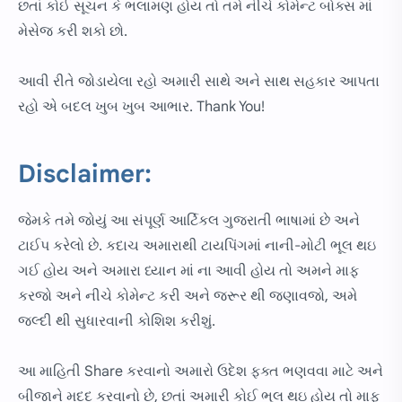
છતાં કોઈ સૂચન કે ભલામણ હોય તો તમે નીચે કોમેન્ટ બોક્સ માં
મેસેજ કરી શકો છો.
આવી રીતે જોડાયેલા રહો અમારી સાથે અને સાથ સહકાર આપતા
રહો એ બદલ ખુબ ખુબ આભાર. Thank You!
Disclaimer:
જેમકે તમે જોયું આ સંપૂર્ણ આર્ટિકલ ગુજરાતી ભાષામાં છે અને
ટાઈપ કરેલો છે. કદાચ અમારાથી ટાયપિંગમાં નાની-મોટી ભૂલ થઇ
ગઈ હોય અને અમારા ધ્યાન માં ના આવી હોય તો અમને માફ
કરજો અને નીચે કોમેન્ટ કરી અને જરૂર થી જણાવજો, અમે
જલ્દી થી સુધારવાની કોશિશ કરીશું.
આ માહિતી Share કરવાનો અમારો ઉદેશ ફક્ત ભણવવા માટે અને
બીજાને મદદ કરવાનો છે, છતાં અમારી કોઈ ભૂલ થઇ હોય તો માફ