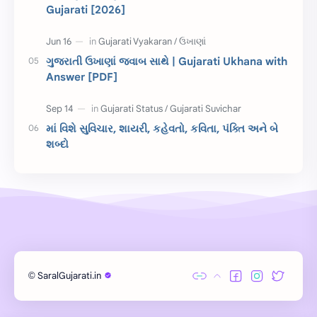
કહેવતો
Birthday Wishes
Gujarati [2026]
Gujarati Slogans
Gujarati Speech
ગુજરાતી ઉખાણાં જવાબ સાથે | Gujarati Ukhana with
ગુજરાતી વ્યાકરણ
જન્મદિવસની શુભકામના
Answer [PDF]
જ્ઞાન સાધના પરીક્ષા
Lekhan
માં વિશે સુવિચાર, શાયરી, કહેવતો, કવિતા, પંક્તિ અને બે
Merit List
ગુજરાતી વાર્તા
શબ્દો
ગુજરાતી સુવિચાર
જન્માષ્ટમી
દિન વિશેષ
ધોરણ 12
બાળ વાર્તા
Answer Key
મહાત્મા ગાંધી
વાર્તા લેખન
SaralGujarati.in
©
Exam
Gujarati Status