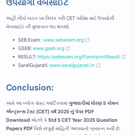
ઉપયોગી વેબસાઈટ
અહીં નીચે બટન પર ક્લિક કરી CET પરીક્ષા માટે ઉપયોગી
વેબસાઈટ ની મુલાકાત લઇ શકશો.
SEB Exam :
www.sebexam.org
GSEB:
www.gseb.org
RESULT:
https://sebexam.org/Form/printResult
SaralGujarati:
www.saralgujarati.in
Conclusion:
અમે આ બ્લોગ પોસ્ટ આર્ટિકલમાં
ગુજરાતીમાં
ધોરણ 5 કોમન
એન્ટ્રન્સ ટેસ્ટ (CET) વર્ષ 2025 નું પેપર PDF
Download
એટલે કે
Std 5 CET Year 2025 Question
Papers PDF
વિશે સંપૂર્ણ માહિતી આપવાનો પ્રયત્ન કર્યો છે.