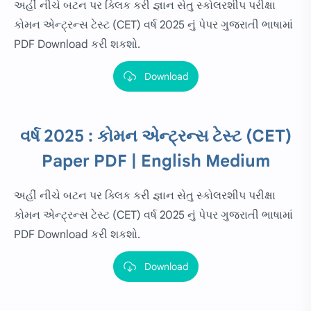
અહીં નીચે બટન પર ક્લિક કરી જ્ઞાન સેતુ સ્કોલરશીપ પરીક્ષા
કોમન એન્ટ્રન્સ ટેસ્ટ (CET) વર્ષ 2025 નું પેપર ગુજરાતી ભાષામાં
PDF Download કરી શકશો.
Download
વર્ષ 2025 : કોમન એન્ટ્રન્સ ટેસ્ટ (CET)
Paper PDF | English Medium
અહીં નીચે બટન પર ક્લિક કરી જ્ઞાન સેતુ સ્કોલરશીપ પરીક્ષા
કોમન એન્ટ્રન્સ ટેસ્ટ (CET) વર્ષ 2025 નું પેપર ગુજરાતી ભાષામાં
PDF Download કરી શકશો.
Download