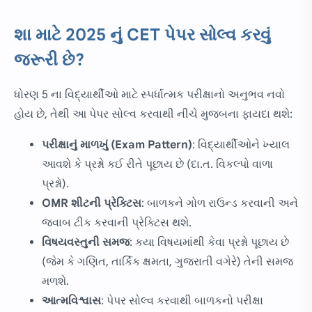
શા માટે 2025 નું CET પેપર સોલ્વ કરવું
જરૂરી છે?
ધોરણ 5 ના વિદ્યાર્થીઓ માટે સ્પર્ધાત્મક પરીક્ષાનો અનુભવ નવો
હોય છે, તેથી આ પેપર સોલ્વ કરવાથી નીચે મુજબના ફાયદા થશે:
પરીક્ષાનું માળખું (Exam Pattern)
: વિદ્યાર્થીઓને ખ્યાલ
આવશે કે પ્રશ્નો કઈ રીતે પૂછાય છે (દા.ત. વિકલ્પો વાળા
પ્રશ્નો).
OMR શીટની પ્રેક્ટિસ
: બાળકને ગોળ રાઉન્ડ કરવાની અને
જવાબ ટીક કરવાની પ્રેક્ટિસ થશે.
વિષયવસ્તુની સમજ
: કયા વિષયમાંથી કેવા પ્રશ્નો પૂછાય છે
(જેમ કે ગણિત, તાર્કિક ક્ષમતા, ગુજરાતી વગેરે) તેની સમજ
મળશે.
આત્મવિશ્વાસ
: પેપર સોલ્વ કરવાથી બાળકનો પરીક્ષા