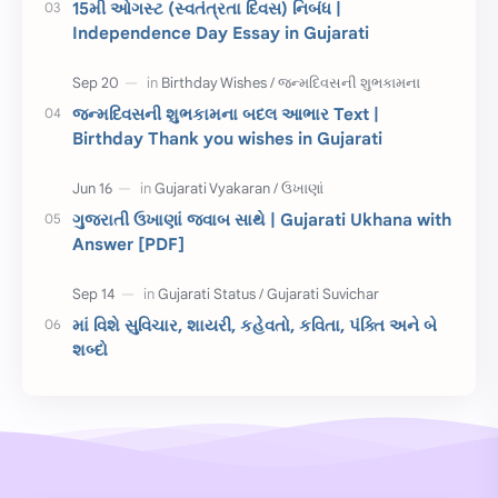
15મી ઓગસ્ટ (સ્વતંત્રતા દિવસ) નિબંધ |
Independence Day Essay in Gujarati
જાણવા જેવું
ધોરણ 8
શિક્ષક દિવસ
ઉત્તરાયણ
જન્મદિવસની શુભકામના બદલ આભાર Text |
કહેવતો
Birthday Wishes
Birthday Thank you wishes in Gujarati
Gujarati Slogans
Gujarati Speech
ગુજરાતી ઉખાણાં જવાબ સાથે | Gujarati Ukhana with
ગુજરાતી વ્યાકરણ
જન્મદિવસની શુભકામના
Answer [PDF]
જ્ઞાન સાધના પરીક્ષા
Lekhan
માં વિશે સુવિચાર, શાયરી, કહેવતો, કવિતા, પંક્તિ અને બે
Merit List
ગુજરાતી વાર્તા
શબ્દો
ગુજરાતી સુવિચાર
જન્માષ્ટમી
દિન વિશેષ
ધોરણ 12
બાળ વાર્તા
Answer Key