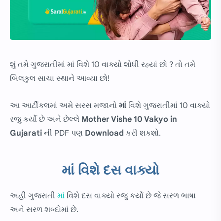
શું તમે ગુજરાતીમાં માં વિશે 10 વાક્યો શોધી રહ્યાં છો ? તો તમે
બિલકુલ સાચા સ્થાને આવ્યા છો!
આ આર્ટીકલમાં અમે સરસ મજાનો
માં
વિશે ગુજરાતીમાં 10 વાક્યો
રજુ કર્યો છે અને છેલ્લે
Mother Vishe 10 Vakyo in
Gujarati
ની PDF પણ
Download
કરી શકશો.
માં વિશે દસ વાક્યો
અહીં ગુજરાતી
માં
વિશે દસ વાક્યો રજુ કર્યો છે જે સરળ ભાષા
અને સરળ શબ્દોમાં છે.