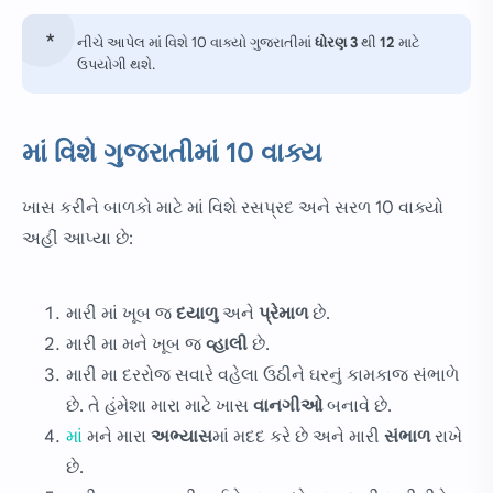
નીચે આપેલ માં વિશે 10 વાક્યો ગુજરાતીમાં
ધોરણ
3
થી
12
માટે
ઉપયોગી થશે.
માં વિશે ગુજરાતીમાં 10 વાક્ય
ખાસ કરીને બાળકો માટે માં વિશે રસપ્રદ અને સરળ 10 વાક્યો
અહીં આપ્યા છે:
મારી માં ખૂબ જ
દયાળુ
અને
પ્રેમાળ
છે.
મારી મા મને ખૂબ જ
વ્હાલી
છે.
મારી મા દરરોજ સવારે વહેલા ઉઠીને ઘરનું કામકાજ સંભાળે
છે. તે હંમેશા મારા માટે ખાસ
વાનગીઓ
બનાવે છે.
માં
મને મારા
અભ્યાસ
માં મદદ કરે છે અને મારી
સંભાળ
રાખે
છે.