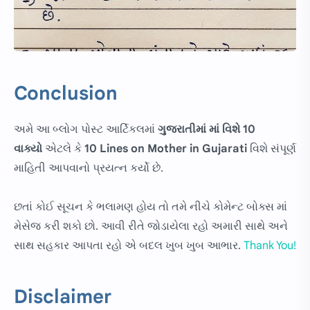
Conclusion
અમે આ બ્લોગ પોસ્ટ આર્ટિકલમાં
ગુજરાતીમાં
માં વિશે 10
વાક્યો
એટલે કે
10 Lines on Mother in Gujarati
વિશે સંપૂર્ણ
માહિતી આપવાનો પ્રયત્ન કર્યો છે.
છતાં કોઈ સૂચન કે ભલામણ હોય તો તમે નીચે કોમેન્ટ બોક્સ માં
મેસેજ કરી શકો છો. આવી રીતે જોડાયેલા રહો અમારી સાથે અને
સાથ સહકાર આપતા રહો એ બદલ ખુબ ખુબ આભાર.
Thank You!
Disclaimer