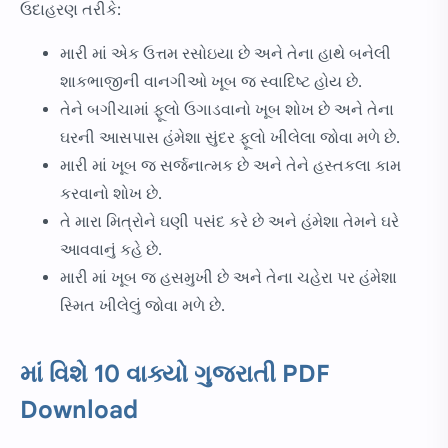
ઉદાહરણ તરીકે:
મારી માં એક ઉત્તમ રસોઇયા છે અને તેના હાથે બનેલી
શાકભાજીની વાનગીઓ ખૂબ જ સ્વાદિષ્ટ હોય છે.
તેને બગીચામાં ફૂલો ઉગાડવાનો ખૂબ શોખ છે અને તેના
ઘરની આસપાસ હંમેશા સુંદર ફૂલો ખીલેલા જોવા મળે છે.
મારી માં ખૂબ જ સર્જનાત્મક છે અને તેને હસ્તકલા કામ
કરવાનો શોખ છે.
તે મારા મિત્રોને ઘણી પસંદ કરે છે અને હંમેશા તેમને ઘરે
આવવાનું કહે છે.
મારી માં ખૂબ જ હસમુખી છે અને તેના ચહેરા પર હંમેશા
સ્મિત ખીલેલું જોવા મળે છે.
માં વિશે 10 વાક્યો ગુજરાતી PDF
Download