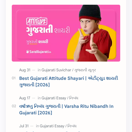
સુવિચાર
Gujarati Vyakaran
શાયરી
આરતી
અહેવાલ લેખન
શુભેચ્છા સંદેશ
Information
ગુજરાતી શબ્દો
ધોરણ 5
માહિતી
CET
ગુજરાતી સૂત્ર
Best Gujarati Attitude Shayari | એટીટ્યુડ શાયરી
ગુજરાતી [2026]
ચાલીસા
15મી ઓગસ્ટ
દિવાળી
સમાનાર્થી શબ્દો
વર્ષાઋતુ નિબંધ ગુજરાતી | Varsha Ritu Nibandh In
Gujarati [2026]
સ્પીચ ગુજરાતી
Textbook PDF
રક્ષાબંધન
26 જાન્યુઆરી