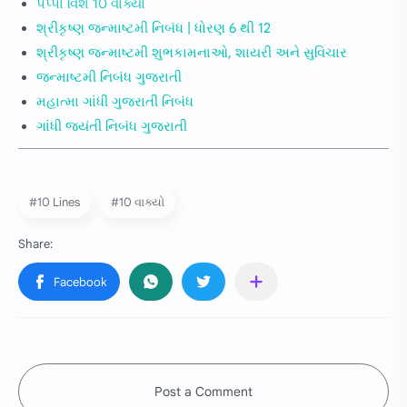
પપ્પા વિશે 10 વાક્યો
શ્રીકૃષ્ણ જન્માષ્ટમી નિબંધ | ધોરણ 6 થી 12
શ્રીકૃષ્ણ જન્માષ્ટમી શુભકામનાઓ, શાયરી અને સુવિચાર
જન્માષ્ટમી નિબંધ ગુજરાતી
મહાત્મા ગાંધી ગુજરાતી નિબંધ
ગાંધી જયંતી નિબંધ ગુજરાતી
#10 Lines
#10 વાક્યો
Post a Comment