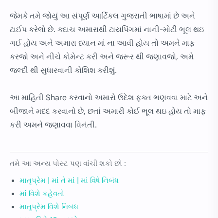
જેમકે તમે જોયું આ સંપૂર્ણ આર્ટિકલ ગુજરાતી ભાષામાં છે અને
ટાઈપ કરેલો છે. કદાચ અમારાથી ટાયપિંગમાં નાની-મોટી ભૂલ થઇ
ગઈ હોય અને અમારા ધ્યાન માં ના આવી હોય તો અમને માફ
કરજો અને નીચે કોમેન્ટ કરી અને જરૂર થી જણાવજો, અમે
જલ્દી થી સુધારવાની કોશિશ કરીશું.
આ માહિતી Share કરવાનો અમારો ઉદેશ ફક્ત ભણવવા માટે અને
બીજાને મદદ કરવાનો છે, છતાં અમારી કોઈ ભૂલ થઇ હોય તો માફ
કરી અમને જણાવવા વિનંતી.
તમે આ અન્ય પોસ્ટ પણ વાંચી શકો છો :
માતૃપ્રેમ | માં તે માં | માં વિષે નિબંધ
માં વિશે કહેવતો
માતૃપ્રેમ વિશે નિબંધ