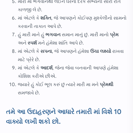
મારી મા ભગવાનથી લઈને ઘરના દરેક સભ્યની સારી રીતે
કાળજી લે છે.
માં એટલે કે
શક્તિ
, જે આપણને કોઈપણ મુશ્કેલીનો સામનો
કરવાની તાકાત આપે છે.
હું મારી માને હું
ભગવાન
સમાન માનું છું. મારી માનો
પ્રેમ
અને
સ્પર્શ
મને હંમેશા શાંતિ આપે છે.
માં એટલે કે
સપના
, જે આપણને હંમેશા
ઉંચા લક્ષ્યો
રાખવા
માટે પ્રેરે છે.
માં એટલે કે
આદર્શ
, જેના જેવા બનવાની આપણે હંમેશા
કોશિશ કરીએ છીએ.
જ્યારે હું કોઈ ભૂલ કરું છું ત્યારે મારી મા મને
પ્રેમથી
સમજાવે છે.
તમે આ ઉદાહરણને આધારે તમારી માં વિશે 10
વાક્યો લખી શકો છો.