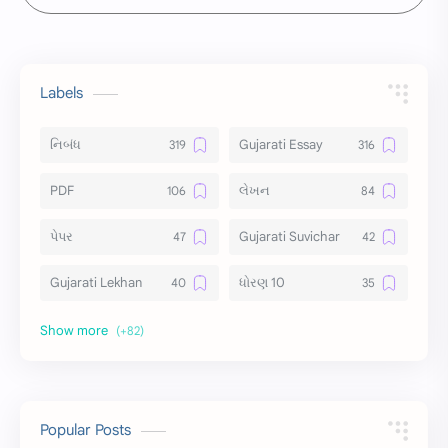
Labels
નિબંધ
Gujarati Essay
PDF
લેખન
પેપર
Gujarati Suvichar
Gujarati Lekhan
ધોરણ 10
અર્થ વિસ્તાર
વિચાર વિસ્તાર
સ્ટેટ્સ
10 Lines
10 વાક્યો
Download
Popular Posts