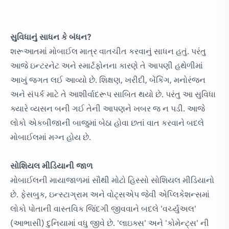
સુવિધાનું સાધન કે બંધન?
શરૂઆતમાં મોબાઈલ માત્ર વાતચીત કરવાનું સાધન હતું. પરંતુ
આજે ઇન્ટરનેટ અને સ્માર્ટફોનના કારણે તે આપણી હથેળીમાં
આખું જગત લઈ આવ્યો છે. શિક્ષણ, ખરીદી, બેંકિંગ, મનોરંજન
અને સંપર્ક માટે તે આશીર્વાદરૂપ સાબિત થયો છે. પરંતુ આ સુવિધા
ક્યારે વ્યસન બની ગઈ તેની આપણને ખબર જ ન પડી. આજે
લોકો એકબીજાની બાજુમાં બેઠા હોવા છતાં વાત કરવાને બદલે
મોબાઈલમાં મગ્ન હોય છે.
સોશિયલ મીડિયાની જાળ
મોબાઈલની માયાજાળમાં સૌથી મોટો હિસ્સો સોશિયલ મીડિયાનો
છે. ફેસબુક, ઇન્સ્ટાગ્રામ અને વોટ્સએપ જેવી એપ્લિકેશન્સમાં
લોકો પોતાની વાસ્તવિક જિંદગી જીવવાને બદલે 'વર્ચ્યુઅલ'
(આભાસી) દુનિયામાં વધુ જીવે છે. 'લાઇક્સ' અને 'કોમેન્ટ્સ' ની