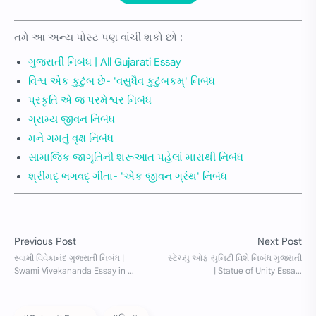
તમે આ અન્ય પોસ્ટ પણ વાંચી શકો છો :
ગુજરાતી નિબંધ | All Gujarati Essay
વિશ્વ એક કુટુંબ છે- 'વસુધૈવ કુટુંબકમ્' નિબંધ
પ્રકૃતિ એ જ પરમેશ્વર નિબંધ
ગ્રામ્ય જીવન નિબંધ
મને ગમતું વૃક્ષ નિબંધ
સામાજિક જાગૃતિની શરૂઆત પહેલાં મારાથી નિબંધ
શ્રીમદ્ ભગવદ્ ગીતા- 'એક જીવન ગ્રંથ' નિબંધ