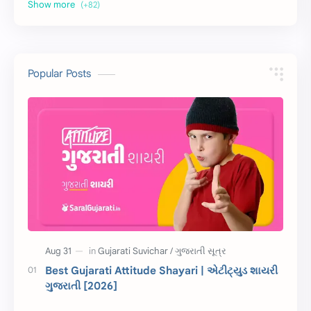
અર્થ વિસ્તાર
વિચાર વિસ્તાર
સ્ટેટ્સ
10 Lines
10 વાક્યો
Download
Popular Posts
સુવિચાર
Gujarati Vyakaran
શાયરી
આરતી
અહેવાલ લેખન
શુભેચ્છા સંદેશ
Information
ગુજરાતી શબ્દો
ધોરણ 5
માહિતી
CET
ગુજરાતી સૂત્ર
Best Gujarati Attitude Shayari | એટીટ્યુડ શાયરી
ગુજરાતી [2026]
ચાલીસા
15મી ઓગસ્ટ