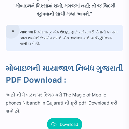
"મોબાઇલને ખિસ્સામાં રાખો, મગજમાં નહીં; તો જ જિંદગી
જીવવાની સાચી મજા આવશે."
નોધ:
આ નિબંધ માત્ર એક ઉદાહરણ છે. તમે તમારી પોતાની કલ્પના
અને શબ્દોનો ઉપયોગ કરીને એક અનોખો અને અર્થપૂર્ણ નિબંધ
લખી શકો છો.
મોબાઇલની માયાજાળ નિબંધ ગુજરાતી
PDF Download :
અહીં નીચે બટન પર ક્લિક કરી
The Magic of Mobile
phones
Nibandh in Gujarati ની ફ્રી pdf Download કરી
શકો છો.
Download