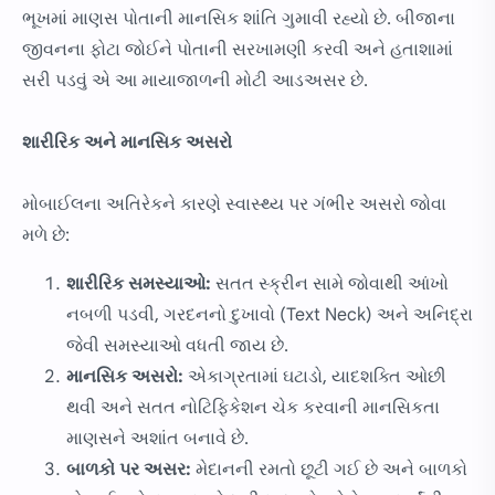
ભૂખમાં માણસ પોતાની માનસિક શાંતિ ગુમાવી રહ્યો છે. બીજાના
જીવનના ફોટા જોઈને પોતાની સરખામણી કરવી અને હતાશામાં
સરી પડવું એ આ માયાજાળની મોટી આડઅસર છે.
શારીરિક અને માનસિક અસરો
મોબાઈલના અતિરેકને કારણે સ્વાસ્થ્ય પર ગંભીર અસરો જોવા
મળે છે:
શારીરિક સમસ્યાઓ:
સતત સ્ક્રીન સામે જોવાથી આંખો
નબળી પડવી, ગરદનનો દુખાવો (Text Neck) અને અનિદ્રા
જેવી સમસ્યાઓ વધતી જાય છે.
માનસિક અસરો:
એકાગ્રતામાં ઘટાડો, યાદશક્તિ ઓછી
થવી અને સતત નોટિફિકેશન ચેક કરવાની માનસિકતા
માણસને અશાંત બનાવે છે.
બાળકો પર અસર:
મેદાનની રમતો છૂટી ગઈ છે અને બાળકો