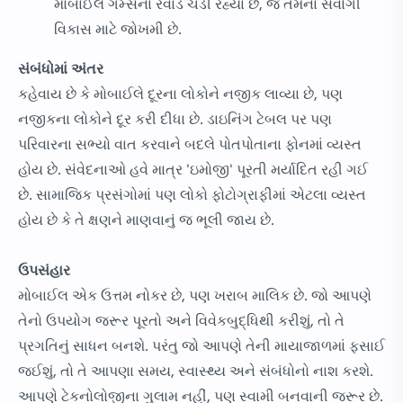
મોબાઈલ ગેમ્સના રવાડે ચડી રહ્યા છે, જે તેમના સર્વાંગી
વિકાસ માટે જોખમી છે.
સંબંધોમાં અંતર
કહેવાય છે કે મોબાઈલે દૂરના લોકોને નજીક લાવ્યા છે, પણ
નજીકના લોકોને દૂર કરી દીધા છે. ડાઇનિંગ ટેબલ પર પણ
પરિવારના સભ્યો વાત કરવાને બદલે પોતપોતાના ફોનમાં વ્યસ્ત
હોય છે. સંવેદનાઓ હવે માત્ર 'ઇમોજી' પૂરતી મર્યાદિત રહી ગઈ
છે. સામાજિક પ્રસંગોમાં પણ લોકો ફોટોગ્રાફીમાં એટલા વ્યસ્ત
હોય છે કે તે ક્ષણને માણવાનું જ ભૂલી જાય છે.
ઉપસંહાર
મોબાઈલ એક ઉત્તમ નોકર છે, પણ ખરાબ માલિક છે. જો આપણે
તેનો ઉપયોગ જરૂર પૂરતો અને વિવેકબુદ્ધિથી કરીશું, તો તે
પ્રગતિનું સાધન બનશે. પરંતુ જો આપણે તેની માયાજાળમાં ફસાઈ
જઈશું, તો તે આપણા સમય, સ્વાસ્થ્ય અને સંબંધોનો નાશ કરશે.
આપણે ટેકનોલોજીના ગુલામ નહીં, પણ સ્વામી બનવાની જરૂર છે.