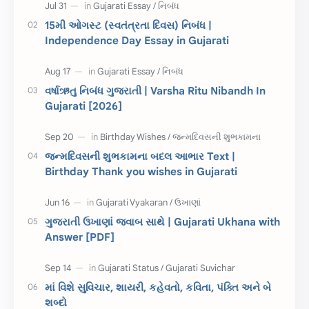
દિવાળી
સમાનાર્થી શબ્દો
15મી ઓગસ્ટ (સ્વતંત્રતા દિવસ) નિબંધ |
Independence Day Essay in Gujarati
સ્પીચ ગુજરાતી
Textbook PDF
રક્ષાબંધન
26 જાન્યુઆરી
વર્ષાઋતુ નિબંધ ગુજરાતી | Varsha Ritu Nibandh In
Gujarati [2026]
જાણવા જેવું
ધોરણ 8
શિક્ષક દિવસ
ઉત્તરાયણ
જન્મદિવસની શુભકામના બદલ આભાર Text |
કહેવતો
Birthday Wishes
Birthday Thank you wishes in Gujarati
Gujarati Slogans
Gujarati Speech
ગુજરાતી ઉખાણાં જવાબ સાથે | Gujarati Ukhana with
ગુજરાતી વ્યાકરણ
જન્મદિવસની શુભકામના
Answer [PDF]
જ્ઞાન સાધના પરીક્ષા
Lekhan
માં વિશે સુવિચાર, શાયરી, કહેવતો, કવિતા, પંક્તિ અને બે
Merit List
ગુજરાતી વાર્તા
શબ્દો