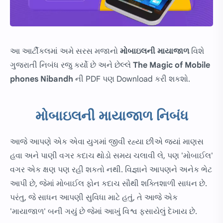
આ આર્ટીકલમાં અમે સરસ મજાનો
મોબાઇલની માયાજાળ
વિશે
ગુજરાતી નિબંધ રજુ કર્યો છે અને છેલ્લે
The Magic of Mobile
phones Nibandh
ની PDF પણ
Download
કરી શકશો.
મોબાઇલની માયાજાળ નિબંધ
આજે આપણે એક એવા યુગમાં જીવી રહ્યા છીએ જ્યાં માણસ
હવા અને પાણી વગર કદાચ થોડો સમય ચલાવી લે, પણ 'મોબાઈલ'
વગર એક ક્ષણ પણ રહી શકતો નથી. વિજ્ઞાને આપણને અનેક ભેટ
આપી છે, જેમાં મોબાઈલ ફોન કદાચ સૌથી શક્તિશાળી સાધન છે.
પરંતુ, જે સાધન આપણી સુવિધા માટે હતું, તે આજે એક
'માયાજાળ' બની ગયું છે જેમાં આખું વિશ્વ ફસાયેલું દેખાય છે.