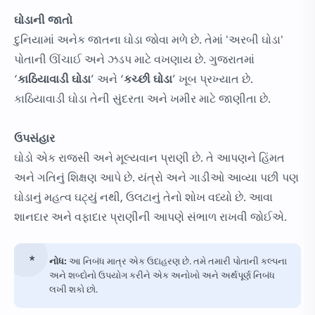
ઘોડાની જાતો
દુનિયામાં અનેક જાતના ઘોડા જોવા મળે છે. તેમાં 'અરબી ઘોડા'
પોતાની ઊંચાઈ અને ઝડપ માટે વખણાય છે. ગુજરાતમાં
‘
કાઠિયાવાડી ઘોડા
’ અને ‘
કચ્છી ઘોડા
’ ખૂબ પ્રખ્યાત છે.
કાઠિયાવાડી ઘોડા તેની સુંદરતા અને ખમીર માટે જાણીતા છે.
ઉપસંહાર
ઘોડો એક રાજસી અને મૂલ્યવાન પ્રાણી છે. તે આપણને હિંમત
અને ગતિનું શિક્ષણ આપે છે. યંત્રો અને ગાડીઓ આવ્યા પછી પણ
ઘોડાનું મહત્વ ઘટ્યું નથી, ઉલટાનું તેનો શોખ વધ્યો છે. આવા
શાનદાર અને વફાદાર પ્રાણીની આપણે સંભાળ રાખવી જોઈએ.
નોધ:
આ નિબંધ માત્ર એક ઉદાહરણ છે. તમે તમારી પોતાની કલ્પના
અને શબ્દોનો ઉપયોગ કરીને એક અનોખો અને અર્થપૂર્ણ નિબંધ
લખી શકો છો.