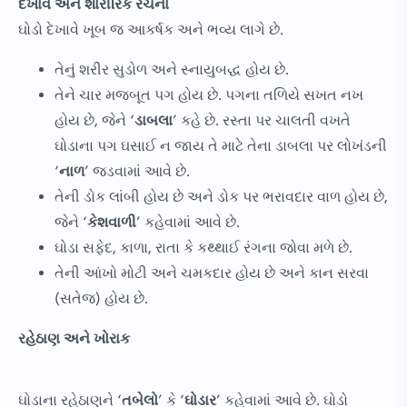
દેખાવ અને શારીરિક રચના
ઘોડો દેખાવે ખૂબ જ આકર્ષક અને ભવ્ય લાગે છે.
તેનું શરીર સુડોળ અને સ્નાયુબદ્ધ હોય છે.
તેને ચાર મજબૂત પગ હોય છે. પગના તળિયે સખત નખ
હોય છે, જેને ‘
ડાબલા
’ કહે છે. રસ્તા પર ચાલતી વખતે
ઘોડાના પગ ઘસાઈ ન જાય તે માટે તેના ડાબલા પર લોખંડની
‘
નાળ
’ જડવામાં આવે છે.
તેની ડોક લાંબી હોય છે અને ડોક પર ભરાવદાર વાળ હોય છે,
જેને ‘
કેશવાળી
’ કહેવામાં આવે છે.
ઘોડા સફેદ, કાળા, રાતા કે કથ્થાઈ રંગના જોવા મળે છે.
તેની આંખો મોટી અને ચમકદાર હોય છે અને કાન સરવા
(સતેજ) હોય છે.
રહેઠાણ અને ખોરાક
ઘોડાના રહેઠાણને ‘
તબેલો
’ કે ‘
ઘોડાર
’ કહેવામાં આવે છે. ઘોડો