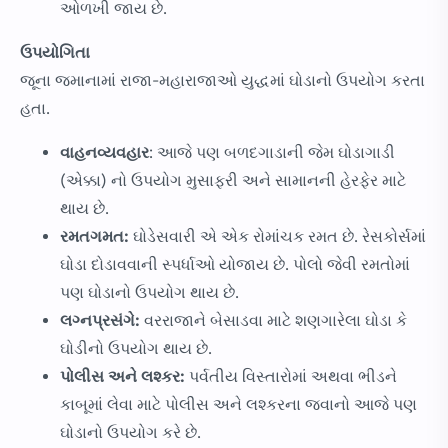
ઓળખી જાય છે.
ઉપયોગિતા
જૂના જમાનામાં રાજા-મહારાજાઓ યુદ્ધમાં ઘોડાનો ઉપયોગ કરતા
હતા.
વાહનવ્યવહાર
: આજે પણ બળદગાડાની જેમ ઘોડાગાડી
(એક્કા) નો ઉપયોગ મુસાફરી અને સામાનની હેરફેર માટે
થાય છે.
રમતગમત:
ઘોડેસવારી એ એક રોમાંચક રમત છે. રેસકોર્સમાં
ઘોડા દોડાવવાની સ્પર્ધાઓ યોજાય છે. પોલો જેવી રમતોમાં
પણ ઘોડાનો ઉપયોગ થાય છે.
લગ્નપ્રસંગે:
વરરાજાને બેસાડવા માટે શણગારેલા ઘોડા કે
ઘોડીનો ઉપયોગ થાય છે.
પોલીસ અને લશ્કર:
પર્વતીય વિસ્તારોમાં અથવા ભીડને
કાબૂમાં લેવા માટે પોલીસ અને લશ્કરના જવાનો આજે પણ
ઘોડાનો ઉપયોગ કરે છે.