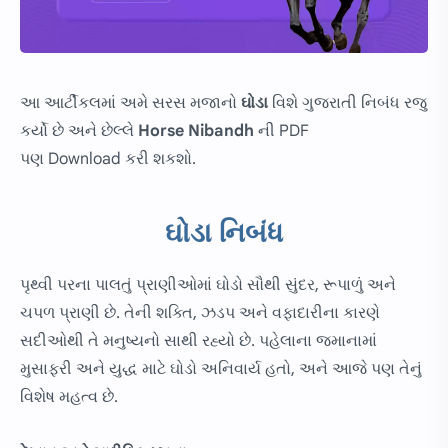
આ આર્ટીકલમાં અમે સરસ મજાનો
ઘોડા
વિશે ગુજરાતી નિબંધ રજુ
કર્યો છે અને છેલ્લે
Horse Nibandh
ની PDF
પણ
Download
કરી શકશો.
ઘોડા નિબંધ
પૃથ્વી પરના પાલતું પ્રાણીઓમાં ઘોડો સૌથી સુંદર, રૂપાળું અને
ચપળ પ્રાણી છે. તેની શક્તિ, ઝડપ અને વફાદારીના કારણે
સદીઓથી તે મનુષ્યનો સાથી રહ્યો છે. પહેલાના જમાનામાં
મુસાફરી અને યુદ્ધ માટે ઘોડો અનિવાર્ય હતો, અને આજે પણ તેનું
વિશેષ મહત્વ છે.