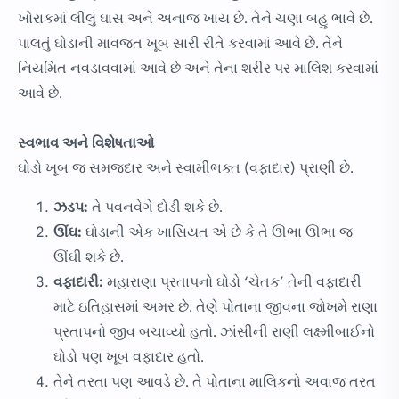
ખોરાકમાં લીલું ઘાસ અને અનાજ ખાય છે. તેને ચણા બહુ ભાવે છે.
પાલતું ઘોડાની માવજત ખૂબ સારી રીતે કરવામાં આવે છે. તેને
નિયમિત નવડાવવામાં આવે છે અને તેના શરીર પર માલિશ કરવામાં
આવે છે.
સ્વભાવ અને વિશેષતાઓ
ઘોડો ખૂબ જ સમજદાર અને સ્વામીભક્ત (વફાદાર) પ્રાણી છે.
ઝડપ:
તે પવનવેગે દોડી શકે છે.
ઊંઘ:
ઘોડાની એક ખાસિયત એ છે કે તે ઊભા ઊભા જ
ઊંઘી શકે છે.
વફાદારી:
મહારાણા પ્રતાપનો ઘોડો ‘ચેતક’ તેની વફાદારી
માટે ઇતિહાસમાં અમર છે. તેણે પોતાના જીવના જોખમે રાણા
પ્રતાપનો જીવ બચાવ્યો હતો. ઝાંસીની રાણી લક્ષ્મીબાઈનો
ઘોડો પણ ખૂબ વફાદાર હતો.
તેને તરતા પણ આવડે છે. તે પોતાના માલિકનો અવાજ તરત