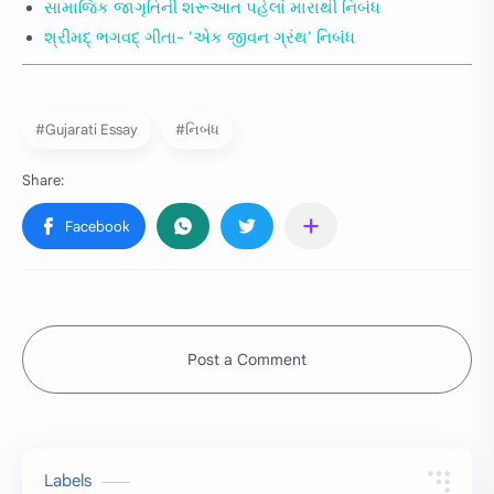
સામાજિક જાગૃતિની શરૂઆત પહેલાં મારાથી નિબંધ
શ્રીમદ્ ભગવદ્ ગીતા- 'એક જીવન ગ્રંથ' નિબંધ
#Gujarati Essay
#નિબંધ
Post a Comment
Labels