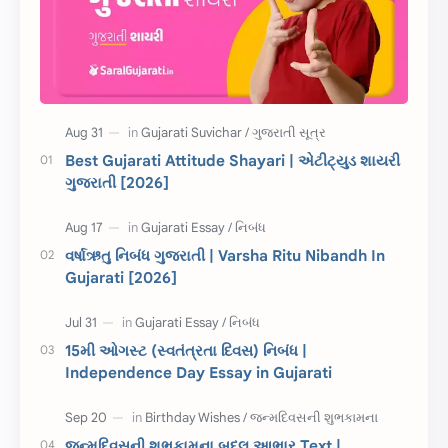
અહેવાલ લેખન
શુભેચ્છા સંદેશ
Information
ગુજરાતી શબ્દો
ધોરણ 5
માહિતી
CET
ગુજરાતી સૂત્ર
Best Gujarati Attitude Shayari | એટીટ્યુડ શાયરી
ગુજરાતી [2026]
ચાલીસા
15મી ઓગસ્ટ
દિવાળી
સમાનાર્થી શબ્દો
વર્ષાઋતુ નિબંધ ગુજરાતી | Varsha Ritu Nibandh In
Gujarati [2026]
સ્પીચ ગુજરાતી
Textbook PDF
રક્ષાબંધન
26 જાન્યુઆરી
15મી ઓગસ્ટ (સ્વતંત્રતા દિવસ) નિબંધ |
Independence Day Essay in Gujarati
જાણવા જેવું
ધોરણ 8
શિક્ષક દિવસ
ઉત્તરાયણ
જન્મદિવસની શુભકામના બદલ આભાર Text |