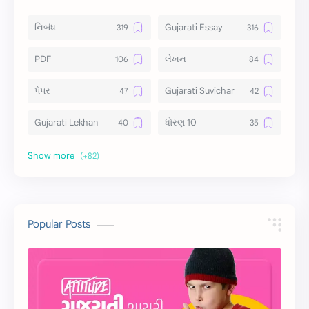
નિબંધ
Gujarati Essay
PDF
લેખન
પેપર
Gujarati Suvichar
Gujarati Lekhan
ધોરણ 10
અર્થ વિસ્તાર
વિચાર વિસ્તાર
સ્ટેટ્સ
10 Lines
10 વાક્યો
Download
Popular Posts
સુવિચાર
Gujarati Vyakaran
શાયરી
આરતી