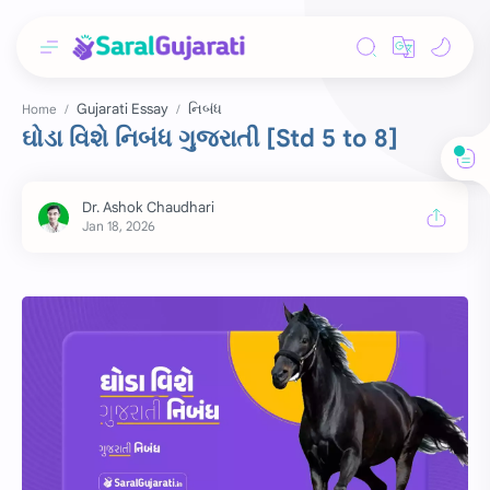
Gujarati Essay
નિબંધ
Home
ઘોડા વિશે નિબંધ ગુજરાતી [Std 5 to 8]