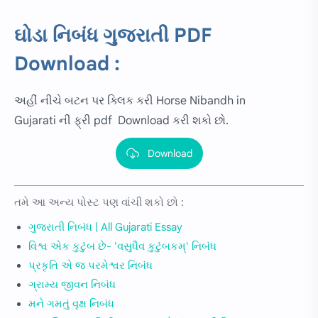
ઘોડા નિબંધ ગુજરાતી PDF
Download :
અહીં નીચે બટન પર ક્લિક કરી
Horse
Nibandh in
Gujarati ની ફ્રી pdf Download કરી શકો છો.
Download
તમે આ અન્ય પોસ્ટ પણ વાંચી શકો છો :
ગુજરાતી નિબંધ | All Gujarati Essay
વિશ્વ એક કુટુંબ છે- 'વસુધૈવ કુટુંબકમ્' નિબંધ
પ્રકૃતિ એ જ પરમેશ્વર નિબંધ
ગ્રામ્ય જીવન નિબંધ
મને ગમતું વૃક્ષ નિબંધ