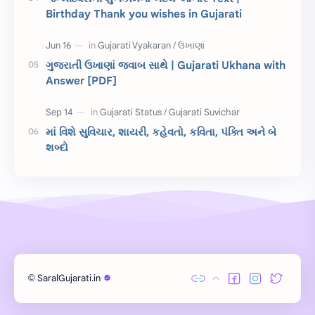
કહેવતો
Birthday Wishes
Birthday Thank you wishes in Gujarati
Gujarati Slogans
Gujarati Speech
ગુજરાતી ઉખાણાં જવાબ સાથે | Gujarati Ukhana with
ગુજરાતી વ્યાકરણ
જન્મદિવસની શુભકામના
Answer [PDF]
જ્ઞાન સાધના પરીક્ષા
Lekhan
માં વિશે સુવિચાર, શાયરી, કહેવતો, કવિતા, પંક્તિ અને બે
Merit List
ગુજરાતી વાર્તા
શબ્દો
ગુજરાતી સુવિચાર
જન્માષ્ટમી
દિન વિશેષ
ધોરણ 12
બાળ વાર્તા
Answer Key
મહાત્મા ગાંધી
વાર્તા લેખન
SaralGujarati.in
©
Exam
Gujarati Status