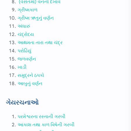
(વસંતમાં) વનનો દેખાવ
ગ્રીષ્મકાળ
ગ્રીષ્મ ઋતુનું વર્ણન
અંધારું
ચંદ્રોદય
આથમતા તારા તથા ચંદ્ર
પરોઢિયું
જળવર્ણન
ખાડી
સમુદ્રને ઠપકો
આબુનું વર્ણન
ગેયરચનાઓ
પરમેશ્વરના રસ્તાની ગરબી
આકાશ તથા કાળ વિષેની ગરબી