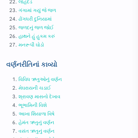
લોહદંડ
ગંગામાં ગયું જે જળ
ઢોંગધરી દુનિયામાં
જળદનું જળ જોઈ
હાથને હું હુકમ કરું
મનરૂપી ઘોડો
વર્ણનરીતિનાં કાવ્યો
વિવિધ ઋતુઓનું વર્ણન
મેઘરાયની ચડાઈ
શ્રાવણ માસનો દેખાવ
ભૂભામિની વિશે
આખા શિયાળા વિષે
હેમંત ઋતુનું વર્ણન
વસંત ઋતુનું વર્ણન