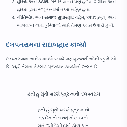
હાસ્ય
અને
કટાક્ષ:
ગંભીર વાતને પણ હળવી શૈલીમાં અને
હાસ્ય દ્વારા રજૂ કરવામાં તેઓ માહિર હતા.
નીતિબોધ
અને
સમાજ સુધારણા:
વહેમ, અંધશ્રદ્ધા, અને
બાળલગ્ન જેવા કુરિવાજો સામે તેમણે કલમ ઉપાડી હતી.
દલપતરામના સદાબહાર કાવ્યો
દલપતરામના અનેક કાવ્યો આજે પણ ગુજરાતીઓની જીભે રમે
છે. અહીં તેમના કેટલાક પ્રખ્યાત કાવ્યોની ઝલક છે:
હતો હું સૂતો પારણે પુત્ર નાનો-દલપતરામ
હતો હું સૂતો પારણે પુત્ર નાનો
રડું છેક તો રાખતું કોણ છાનો
મને દુખી દેખી દુખી કોણ થાતું