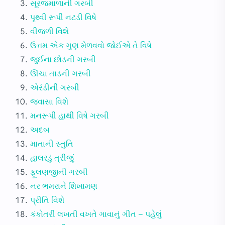
સૂરજમાળાની ગરબી
પૃથ્વી રૂપી નટડી વિષે
વીજળી વિશે
ઉત્તમ એક ગુણ મેળવવો જોઈએ તે વિષે
જુઈના છોડની ગરબી
ઊંચા તાડની ગરબી
એરંડીની ગરબી
જ્વાસા વિશે
મનરૂપી હાથી વિષે ગરબી
અદબ
માતાની સ્તુતિ
હાલરડું ત્રીજું
ફૂલણજીની ગરબી
નર ભમરાને શિખામણ
પ્રીતિ વિશે
કંકોતરી લખતી વખતે ગાવાનું ગીત – પહેલું