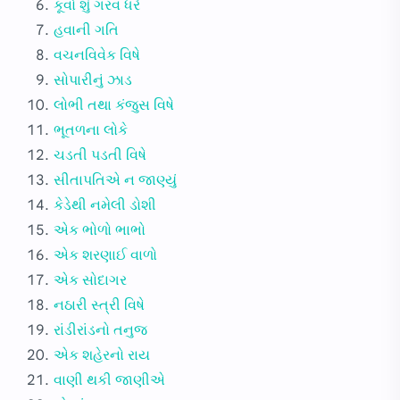
કૂવો શું ગરવ ધરે
હવાની ગતિ
વચનવિવેક વિષે
સોપારીનું ઝાડ
લોભી તથા કંજુસ વિષે
ભૂતળના લોકે
ચડતી પડતી વિષે
સીતાપતિએ ન જાણ્યું
કેડેથી નમેલી ડોશી
એક ભોળો ભાભો
એક શરણાઈ વાળો
એક સોદાગર
નઠારી સ્ત્રી વિષે
રાંડીરાંડનો તનુજ
એક શહેરનો રાય
વાણી થકી જાણીએ