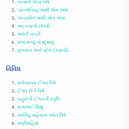
બાપાની પીંપર વિષે
‘ફોર્બ્સવિરહ’માંથી એક અંશ
‘વેનચરિત’માંથી એક અંશ
અટકચાળો છોકરો
અંધેરી નગરી
રાજ મળ્યું તો શું થયું
સુલતાન અને પટેલ (કણબી)
વિવિધ
સર્વવ્યાપક ઈશ્વર વિષે
ઈશ્વર છે તે વિષે
બહુરૂપી ઈશ્વરની સ્તુતિ
સગાભાઈ શિશુ
નરસિંહ મહેતાના ઓટા વિષે
વાણીમહિમા