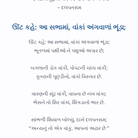
– દલપતરામ
ઊંટ કહે: આ સભામાં, વાંકાં અંગવાળાં ભૂંડા;
ઊંટ કહે: આ સભામાં, વાંકાં અંગવાળાં ભૂંડા;
ભૂતળમાં પક્ષીઓ ને પશુઓ અપાર છે;
બગલાની ડોક વાંકી, પોપટની ચાંચ વાંકી;
કૂતરાની પૂછ્ડીનો, વાંકો વિસ્તાર છે.
વારણની સૂંઢ વાંકી, વાઘના છે નખ વાંકા;
ભેંસને તો શિર વાંકાં, શિંગડાનો ભાર છે.
સાંભળી શિયાળ બોલ્યું, દાખે દલપતરામ;
“અન્યનું તો એક વાંકું, આપનાં અઢાર છે ”