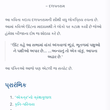
– દલપતરામ
આ કવિતા કદાચ દલપતરામની સૌથી વધુ લોકપ્રિય રચના છે.
આમાં કવિએ ઊંટના માધ્યમથી તે લોકો પર કટાક્ષ કર્યો છે જેઓ
હંમેશા બીજાના દોષ જ શોધ્યા કરે છે.
"
ઊંટ કહે આ સભામાં વાંકાં અંગવાળાં ભૂંડાં, ભૂતળમાં પશુઓ
ને પક્ષીઓ અપાર છે... ...અન્યનું તો એક વાંકું, આપના
અઢાર છે
."
આ પંક્તિઓ આજે પણ એટલી જ સચોટ છે.
પ્રારંભિક
‘એકત્ર’નો ગ્રંથગુલાલ
કૃતિ-પરિચય