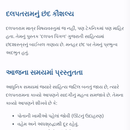
દલપતરામનું છંદ કૌશલ્ય
દલપતરામ માત્ર વિષયવસ્તુમાં જ નહીં, પણ ટેકનિકમાં પણ માહિર
હતા. તેમનું પુસ્તક 'દલપત પિંગળ' ગુજરાતી સાહિત્યમાં
છંદશાસ્ત્રનું બાઈબલ ગણાય છે. મનહર છંદ પર તેમનું પ્રભુત્વ
અદભુત હતું.
આજના સમયમાં પ્રસ્તુતતા
આધુનિક સમયમાં જ્યારે સાહિત્ય જટિલ બનતું જાય છે, ત્યારે
દલપતરામના કાવ્યો આપણને સાદગીનું મહત્વ સમજાવે છે. તેમના
કાવ્યો આપણને શીખવે છે કે:
પોતાની ખામીઓ પહેલાં જોવી (ઊંટનું ઉદાહરણ)
વહેમ અને અંધશ્રદ્ધાથી દૂર રહેવું.