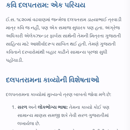
કવિ દલપતરામ: એક પરિચય
ઈ.સ. ૧૮૨૦માં વઢવાણમાં જન્મેલા દલપતરામ ડાહ્યાભાઈ ત્રવાડી
માત્ર કવિ જ નહીં, પણ એક સમાજ સુધારક પણ હતા. અંગ્રેજ
અધિકારી એલેક્ઝાન્ડર ફાર્બસ સાથેની તેમની મિત્રતા ગુજરાતી
સાહિત્ય માટે આશીર્વાદરૂપ સાબિત થઈ હતી. તેમણે ગુજરાતી
કવિતાને દરબારોમાંથી બહાર કાઢીને સામાન્ય પ્રજા સુધી
પહોંચાડી.
દલપતરામના કાવ્યોની વિશેષતાઓ
દલપતરામના કાવ્યોમાં મુખ્યત્વે ત્રણ બાબતો જોવા મળે છે:
સરળ
અને
લોકભોગ્ય ભાષા:
તેમના કાવ્યો કોઈ પણ
સામાન્ય માણસ સમજી શકે તેવી સરળ ગુજરાતીમાં
લખાયેલા છે.