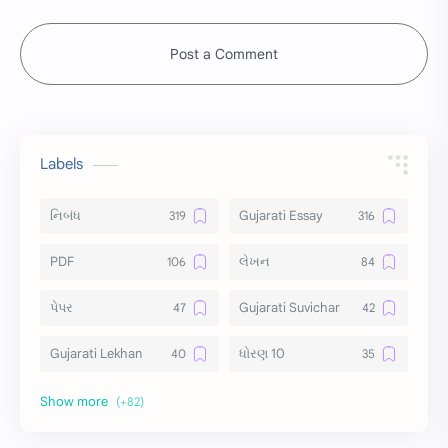
Post a Comment
Labels
નિબંધ
Gujarati Essay
PDF
લેખન
પેપર
Gujarati Suvichar
Gujarati Lekhan
ધોરણ 10
અર્થ વિસ્તાર
વિચાર વિસ્તાર
સ્ટેટ્સ
10 Lines