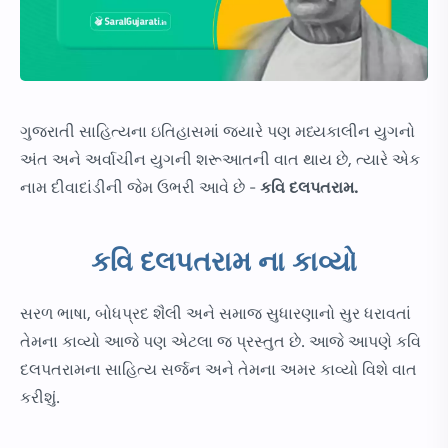
ગુજરાતી સાહિત્યના ઇતિહાસમાં જ્યારે પણ મધ્યકાલીન યુગનો
અંત અને અર્વાચીન યુગની શરૂઆતની વાત થાય છે, ત્યારે એક
નામ દીવાદાંડીની જેમ ઉભરી આવે છે -
કવિ દલપતરામ.
કવિ દલપતરામ ના કાવ્યો
સરળ ભાષા, બોધપ્રદ શૈલી અને સમાજ સુધારણાનો સુર ધરાવતાં
તેમના કાવ્યો આજે પણ એટલા જ પ્રસ્તુત છે. આજે આપણે કવિ
દલપતરામના સાહિત્ય સર્જન અને તેમના અમર કાવ્યો વિશે વાત
કરીશું.