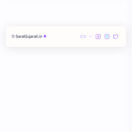
દિન વિશેષ
ધોરણ 12
બાળ વાર્તા
Answer Key
મહાત્મા ગાંધી
વાર્તા લેખન
SaralGujarati.in
©
Exam
Gujarati Status
IMP પ્રશ્નો
NMMS
ગુરુ પૂર્ણિમા
જોબ માહિતી
ધોરણ 4
નવરાત્રી
નવી ભરતી
પત્રલેખન
માં
રંગોળી ડીઝાઇન
Hindi Essay
Nipat