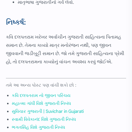
માતૃભાષા ગુજરાતીનો ગર્વ લેવો.
નિષ્કર્ષ:
કવિ દલપતરામ ખરેખર અર્વાચીન ગુજરાતી સાહિત્યના પિતામહ
સમાન છે. તેમના કાવ્યો માત્ર મનોરંજન નથી, પણ જીવન
જીવવાની જડીબુટ્ટી સમાન છે. જો તમે ગુજરાતી સાહિત્યના પ્રેમી
હો, તો દલપતરામના કાવ્યોનું વાંચન અવશ્ય કરવું જોઈએ.
તમે આ અન્ય પોસ્ટ પણ વાંચી શકો છો :
કવિ દલપતરામ નો જીવન પરિચય
મહાત્મા ગાંધી વિશે ગુજરાતી નિબંધ
સુવિચાર ગુજરાતી | Suvichar in Gujarati
સ્વામી વિવેકાનંદ વિશે ગુજરાતી નિબંધ
ભગતસિંહ વિશે ગુજરાતી નિબંધ