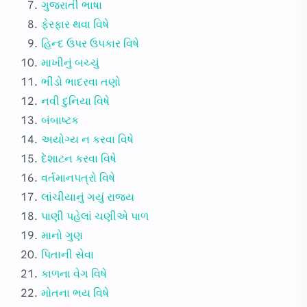
ગુજરાતી ભાષા
ફેરફાર થવા વિષે
હિન્દ ઉપર ઉપકાર વિષે
માખીનું બચ્ચું
ભીંડો ભાદરવા તણો
નવી દુનિયા વિષે
બંબાષ્ટક
અયોગ્ય ન કરવા વિષે
દેશાટન કરવા વિષે
વર્તમાનપત્રો વિષે
લાંચીયાનું ગયું રાજ્ય
પાણી પહેલાં ચણીએ પાળ
માનો ગુણ
પિતાની સેવા
કાળના વેગ વિષે
મોતના ભય વિષે