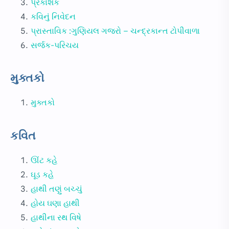
પ્રકાશક
કવિનું નિવેદન
પ્રાસ્તાવિક :ગુણિયલ ગજરો – ચન્દ્રકાન્ત ટોપીવાળા
સર્જક-પરિચય
મુક્તકો
મુક્તકો
કવિત
ઊંટ કહે
ઘૂડ કહે
હાથી તણું બચ્ચું
હોય ઘણા હાથી
હાથીના રથ વિષે