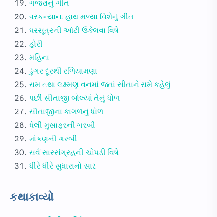
ગજરાનું ગીત
વરકન્યાના હાથ મળ્યા વિશેનું ગીત
ઘરસૂત્રની આંટી ઉકેલવા વિષે
હોરી
મહિના
ડુંગર દૂરથી રળિયામણા
રામ તથા લક્ષ્મણ વનમાં જતાં સીતાને રામે કહેલું
પછી સીતાજી બોલ્યાં તેનું ધોળ
સીતાજીના કાગળનું ધોળ
ઘેલી મુસાફરની ગરબી
માંકણની ગરબી
સર્વ સારસંગ્રહની ચોપડી વિષે
ધીરે ધીરે સુધારાનો સાર
કથાકાવ્યો