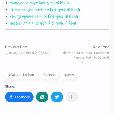
જવાહરલાલ નહેરુ વિશે ગુજરાતી નિબંધ
ડો. બાબાસાહેબ આંબેડકર વિશે ગુજરાતી નિબંધ
નેતાજી સુભાષચંદ્ર બોઝ વિશે ગુજરાતી નિબંધ
સરદાર વલ્લભભાઈ પટેલ વિશે ગુજરતી નિબંધ
#Gujarati Lekhan
#Lekhan
#લેખન