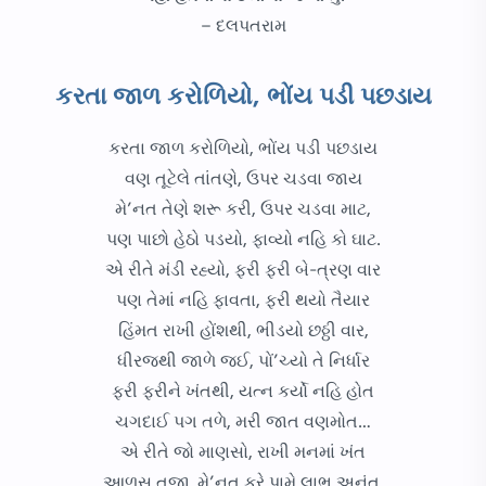
– દલપતરામ
કરતા જાળ કરોળિયો, ભોંય પડી પછડાય
કરતા જાળ કરોળિયો, ભોંય પડી પછડાય
વણ તૂટેલે તાંતણે, ઉપર ચડવા જાય
મે’નત તેણે શરૂ કરી, ઉપર ચડવા માટ,
પણ પાછો હેઠો પડયો, ફાવ્યો નહિ કો ઘાટ.
એ રીતે મંડી રહ્યો, ફરી ફરી બે-ત્રણ વાર
પણ તેમાં નહિ ફાવતા, ફરી થયો તૈયાર
હિંમત રાખી હોંશથી, ભીડયો છઠ્ઠી વાર,
ધીરજથી જાળે જઈ, પોં’ચ્યો તે નિર્ધાર
ફરી ફરીને ખંતથી, યત્ન કર્યો નહિ હોત
ચગદાઈ પગ તળે, મરી જાત વણમોત…
એ રીતે જો માણસો, રાખી મનમાં ખંત
આળસ તજી, મે’નત કરે પામે લાભ અનંત.