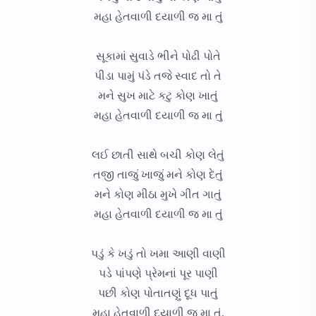
મહા હેતવાળી દયાળી જ મા તું
સૂકામાં સુવાડે ભીને પોઢી પોતે
પીડા પામું પંડે તજે સ્વાદ તો તે
મને સુખ માટે કટુ કોણ ખાતું
મહા હેતવાળી દયાળી જ મા તું
લઈ છાતી સાથે બચી કોણ લેતું
તજી તાજું ખાજું મને કોણ દેતું
મને કોણ મીઠા મુખે ગીત ગાતું
મહા હેતવાળી દયાળી જ મા તું
પડું કે ખડું તો ખમા આણી વાણી
પડે પાંપણે પ્રેમનાં પૂર પાણી
પછી કોણ પોતાતણું દૂધ પાતું
મહા હેતવાળી દયાળી જ મા તું.