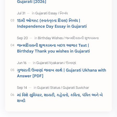
Gujarati [2026]
સ્પીચ ગુજરાતી
Textbook PDF
રક્ષાબંધન
26 જાન્યુઆરી
15મી ઓગસ્ટ (સ્વતંત્રતા દિવસ) નિબંધ |
Independence Day Essay in Gujarati
જાણવા જેવું
ધોરણ 8
શિક્ષક દિવસ
ઉત્તરાયણ
જન્મદિવસની શુભકામના બદલ આભાર Text |
કહેવતો
Birthday Wishes
Birthday Thank you wishes in Gujarati
Gujarati Slogans
Gujarati Speech
ગુજરાતી ઉખાણાં જવાબ સાથે | Gujarati Ukhana with
ગુજરાતી વ્યાકરણ
જન્મદિવસની શુભકામના
Answer [PDF]
જ્ઞાન સાધના પરીક્ષા
Lekhan
માં વિશે સુવિચાર, શાયરી, કહેવતો, કવિતા, પંક્તિ અને બે
Merit List
ગુજરાતી વાર્તા
શબ્દો
ગુજરાતી સુવિચાર
જન્માષ્ટમી