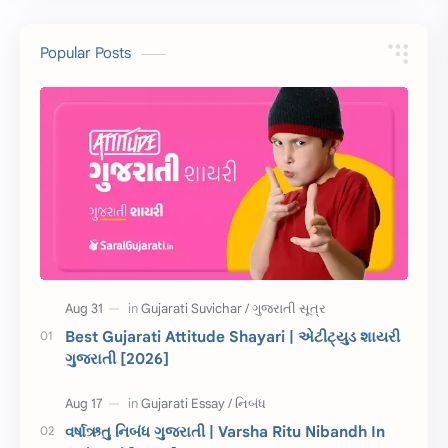
10 વાક્યો
Download
Popular Posts
સુવિચાર
Gujarati Vyakaran
શાયરી
આરતી
અહેવાલ લેખન
શુભેચ્છા સંદેશ
Information
ગુજરાતી શબ્દો
ધોરણ 5
માહિતી
CET
ગુજરાતી સૂત્ર
Best Gujarati Attitude Shayari | એટીટ્યુડ શાયરી
ગુજરાતી [2026]
ચાલીસા
15મી ઓગસ્ટ
દિવાળી
સમાનાર્થી શબ્દો
વર્ષાઋતુ નિબંધ ગુજરાતી | Varsha Ritu Nibandh In