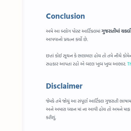
Conclusion
અમે આ બ્લોગ પોસ્ટ આર્ટિકલમાં
ગુજરાતીમાં
ચકલી
આપવાનો પ્રયત્ન કર્યો છે.
છતાં કોઈ સૂચન કે ભલામણ હોય તો તમે નીચે કોમેન
સહકાર આપતા રહો એ બદલ ખુબ ખુબ આભાર.
T
Disclaimer
જેમકે તમે જોયું આ સંપૂર્ણ આર્ટિકલ ગુજરાતી ભાષ
અને અમારા ધ્યાન માં ના આવી હોય તો અમને માફ 
કરીશું.