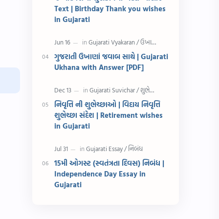
રક્ષાબંધન
26 જાન્યુઆરી
Text | Birthday Thank you wishes
in Gujarati
જાણવા જેવું
ધોરણ 8
શિક્ષક દિવસ
ઉત્તરાયણ
ગુજરાતી ઉખાણાં જવાબ સાથે | Gujarati
Ukhana with Answer [PDF]
કહેવતો
Birthday Wishes
Gujarati Slogans
Gujarati Speech
નિવૃત્તિ ની શુભેચ્છાઓ | વિદાય નિવૃત્તિ
શુભેચ્છા સંદેશ | Retirement wishes
ગુજરાતી વ્યાકરણ
જન્મદિવસની શુભકામના
in Gujarati
જ્ઞાન સાધના પરીક્ષા
Lekhan
15મી ઓગસ્ટ (સ્વતંત્રતા દિવસ) નિબંધ |
Merit List
ગુજરાતી વાર્તા
Independence Day Essay in
Gujarati
ગુજરાતી સુવિચાર
જન્માષ્ટમી
દિન વિશેષ
ધોરણ 12