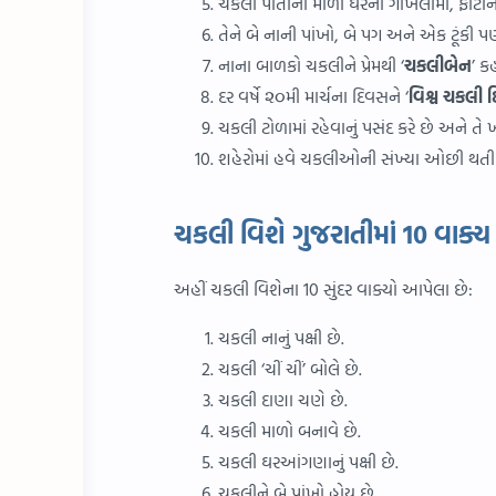
ચકલી પોતાનો માળો ઘરના ગોખલામાં, ફોટાન
તેને બે નાની પાંખો, બે પગ અને એક ટૂંકી 
નાના બાળકો ચકલીને પ્રેમથી ‘
ચકલીબેન
’ ક
દર વર્ષે ૨૦મી માર્ચના દિવસને ‘
વિશ્વ ચકલી 
ચકલી ટોળામાં રહેવાનું પસંદ કરે છે અને તે
શહેરોમાં હવે ચકલીઓની સંખ્યા ઓછી થતી 
ચકલી વિશે ગુજરાતીમાં 10 વાક્ય 
અહીં ચકલી વિશેના 10 સુંદર વાક્યો આપેલા છે:
ચકલી નાનું પક્ષી છે.
ચકલી ‘ચીં ચીં’ બોલે છે.
ચકલી દાણા ચણે છે.
ચકલી માળો બનાવે છે.
ચકલી ઘરઆંગણાનું પક્ષી છે.
ચકલીને બે પાંખો હોય છે.