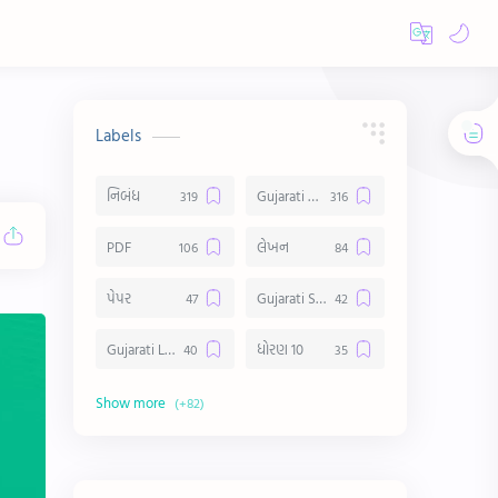
Labels
નિબંધ
Gujarati Essay
PDF
લેખન
પેપર
Gujarati Suvichar
Gujarati Lekhan
ધોરણ 10
અર્થ વિસ્તાર
વિચાર વિસ્તાર
સ્ટેટ્સ
10 Lines