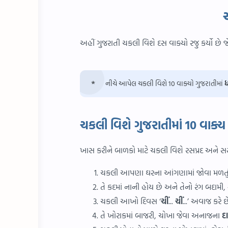
અહીં ગુજરાતી ચકલી વિશે દસ વાક્યો રજુ કર્યો છે
નીચે આપેલ ચકલી વિશે 10 વાક્યો ગુજરાતીમાં
ચકલી વિશે ગુજરાતીમાં 10 વાક્ય
ખાસ કરીને બાળકો માટે ચકલી વિશે રસપ્રદ અને સ
ચકલી આપણા ઘરના આંગણામાં જોવા મળતુ
તે કદમાં નાની હોય છે અને તેનો રંગ બદામી,
ચકલી આખો દિવસ ‘
ચીં
...
ચીં
...’ અવાજ કરે 
તે ખોરાકમાં બાજરી, ચોખા જેવા અનાજના
દ