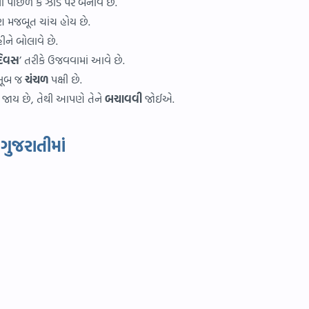
ી પાછળ કે ઝાડ પર બનાવે છે.
પણ મજબૂત ચાંચ હોય છે.
હીને બોલાવે છે.
દિવસ
’ તરીકે ઉજવવામાં આવે છે.
 ખૂબ જ
ચંચળ
પક્ષી છે.
જાય છે, તેથી આપણે તેને
બચાવવી
જોઈએ.
ગુજરાતીમાં