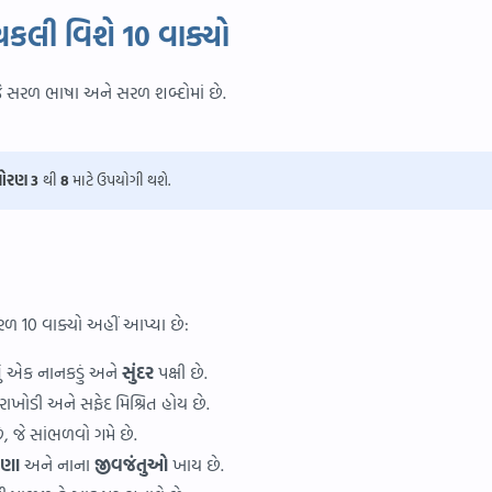
ચકલી વિશે 10 વાક્યો
 જે સરળ ભાષા અને સરળ શબ્દોમાં છે.
ધોરણ
3
થી
8
માટે ઉપયોગી થશે.
રળ 10 વાક્યો અહીં આપ્યા છે:
ં એક નાનકડું અને
સુંદર
પક્ષી છે.
 રાખોડી અને સફેદ મિશ્રિત હોય છે.
છે, જે સાંભળવો ગમે છે.
ાણા
અને નાના
જીવજંતુઓ
ખાય છે.