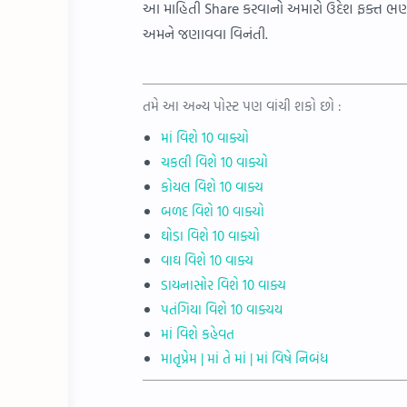
આ માહિતી Share કરવાનો અમારો ઉદેશ ફક્ત ભણવવ
અમને જણાવવા વિનંતી.
તમે આ અન્ય પોસ્ટ પણ વાંચી શકો છો :
માં વિશે 10 વાક્યો
ચકલી વિશે 10 વાક્યો
કોયલ વિશે 10 વાક્ય
બળદ વિશે 10 વાક્યો
ઘોડા વિશે 10 વાક્યો
વાઘ વિશે 10 વાક્ય
ડાયનાસોર વિશે 10 વાક્ય
પતંગિયા વિશે 10 વાક્યય
માં વિશે કહેવત
માતૃપ્રેમ | માં તે માં | માં વિષે નિબંધ