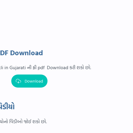
ી PDF Download
li in Gujarati ની ફ્રી pdf Download કરી શકો છો.
Download
િડીયો
ક્યોનો વિડીઓ જોઈ શકો છો.