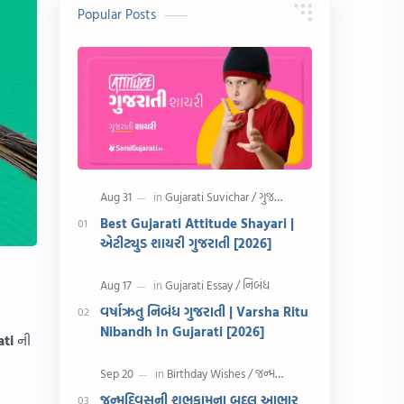
10 વાક્યો
Download
Popular Posts
સુવિચાર
Gujarati Vyakaran
શાયરી
આરતી
અહેવાલ લેખન
શુભેચ્છા સંદેશ
Information
ગુજરાતી શબ્દો
ધોરણ 5
માહિતી
Best Gujarati Attitude Shayari |
એટીટ્યુડ શાયરી ગુજરાતી [2026]
CET
ગુજરાતી સૂત્ર
ચાલીસા
15મી ઓગસ્ટ
વર્ષાઋતુ નિબંધ ગુજરાતી | Varsha Ritu
Nibandh In Gujarati [2026]
દિવાળી
સમાનાર્થી શબ્દો
ati
ની
સ્પીચ ગુજરાતી
Textbook PDF
જન્મદિવસની શુભકામના બદલ આભાર