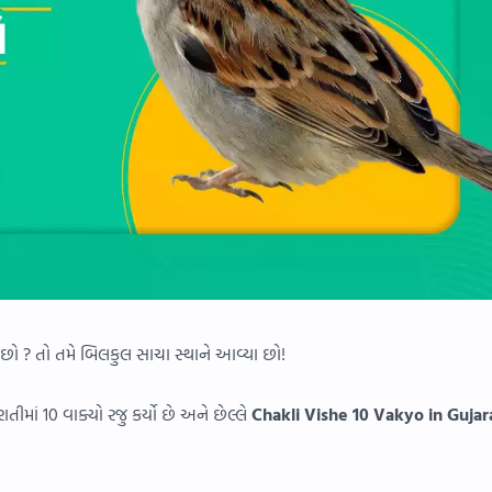
ાં છો ? તો તમે બિલકુલ સાચા સ્થાને આવ્યા છો!
ાતીમાં 10 વાક્યો રજુ કર્યો છે અને છેલ્લે
Chakli Vishe 10 Vakyo in Gujar