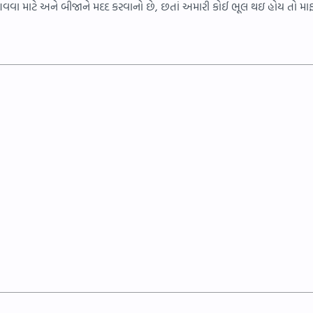
ા માટે અને બીજાને મદદ કરવાનો છે, છતાં અમારી કોઈ ભૂલ થઇ હોય તો માફ