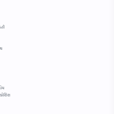
હિતી
ાથ
હોય
ી કોશિશ