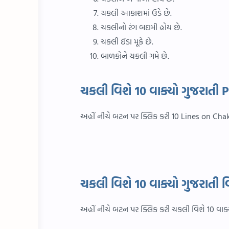
ચકલી આકાશમાં ઉડે છે.
ચકલીનો રંગ બદામી હોય છે.
ચકલી ઈંડા મૂકે છે.
બાળકોને ચકલી ગમે છે.
ચકલી વિશે 10 વાક્યો ગુજરાત
અહીં નીચે બટન પર ક્લિક કરી 10 Lines on Chak
ચકલી વિશે 10 વાક્યો ગુજરાતી વ
અહીં નીચે બટન પર ક્લિક કરી ચકલી વિશે 10 વા