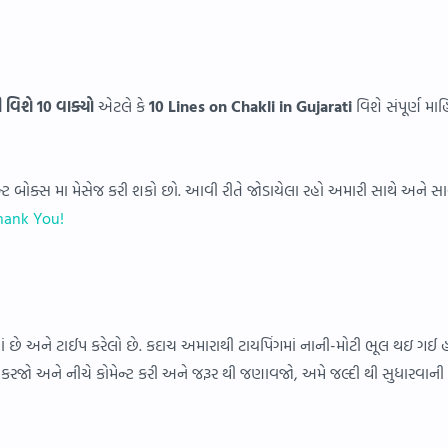
 વિશે 10 વાક્યો
એટલે કે
10 Lines on Chakli in Gujarati
વિશે સંપૂર્ણ મા
્ટ બોક્સ મા મેસેજ કરી શકો છો. આવી રીતે જોડાયેલા રહો અમારી સાથે અને સ
hank You!
ામાં છે અને ટાઈપ કરેલો છે. કદાચ અમારાથી ટાયપિંગમાં નાની-મોટી ભૂલ થઇ ગઈ 
કરજો અને નીચે કોમેન્ટ કરી અને જરૂર થી જણાવજો, અમે જલ્દી થી સુધારવાન