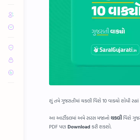
શું તમે ગુજરાતીમાં ચકલી વિશે 10 વાક્યો શોધી રહ્ય
આ આર્ટીકલમાં અમે સરસ મજાનો
ચકલી
વિશે ગુજર
PDF પણ
Download
કરી શકશો.