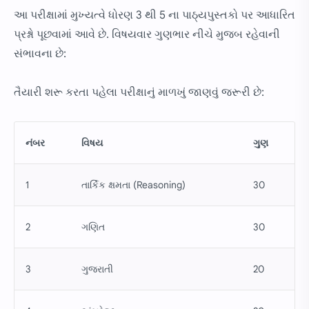
આ પરીક્ષામાં મુખ્યત્વે ધોરણ 3 થી 5 ના પાઠ્યપુસ્તકો પર આધારિત
પ્રશ્નો પૂછવામાં આવે છે. વિષયવાર ગુણભાર નીચે મુજબ રહેવાની
સંભાવના છે:
તૈયારી શરૂ કરતા પહેલા પરીક્ષાનું માળખું જાણવું જરૂરી છે:
નંબર
વિષય
ગુણ
1
તાર્કિક ક્ષમતા (Reasoning)
30
2
ગણિત
30
3
ગુજરાતી
20