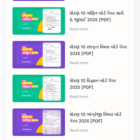
ધોરણ 10 ગણિત બોર્ડ પેપર માર્ચ
& જુલાઈ 2025 [PDF]
ધોરણ 10 સંસ્કૃત વિષય બોર્ડ પેપર
2025 [PDF]
ધોરણ 10 વિજ્ઞાન બોર્ડ પેપર
2025 [PDF]
ધોરણ 10 અંગ્રેજી વિષય બોર્ડ
પેપર 2025 [PDF]