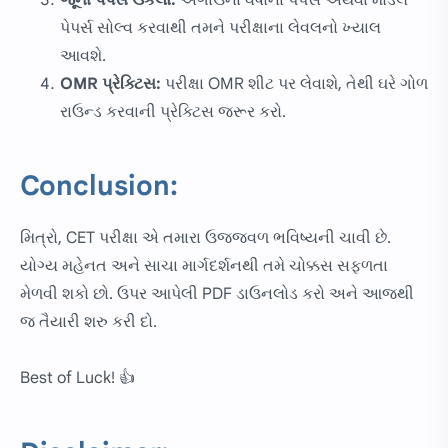
પેપર્સ સોલ્વ કરવાથી તમને પરીક્ષાના લેવલનો ખ્યાલ
આવશે.
OMR પ્રેક્ટિસ:
પરીક્ષા OMR શીટ પર લેવાશે, તેથી ઘરે ગોળ
રાઉન્ડ કરવાની પ્રેક્ટિસ જરૂર કરો.
Conclusion:
મિત્રો, CET પરીક્ષા એ તમારા ઉજ્જવળ ભવિષ્યની ચાવી છે.
યોગ્ય મહેનત અને સાચા માર્ગદર્શનથી તમે ચોક્કસ સફળતા
મેળવી શકો છો. ઉપર આપેલી PDF ડાઉનલોડ કરો અને આજથી
જ તૈયારી શરુ કરી દો.
Best of Luck! 👍