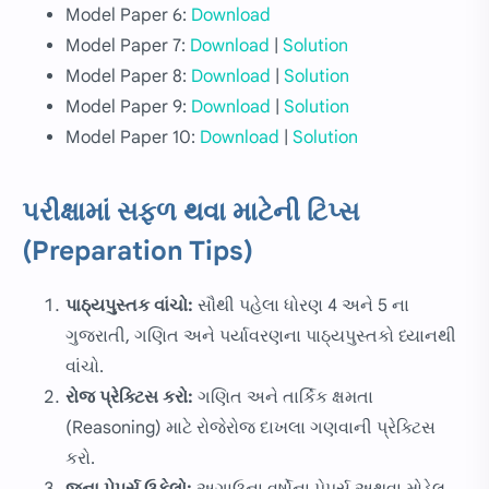
Model Paper 6:
Download
Model Paper 7:
Download
|
Solution
Model Paper 8:
Download
|
Solution
Model Paper 9:
Download
|
Solution
Model Paper 10:
Download
|
Solution
પરીક્ષામાં સફળ થવા માટેની ટિપ્સ
(Preparation Tips)
પાઠ્યપુસ્તક વાંચો:
સૌથી પહેલા ધોરણ 4 અને 5 ના
ગુજરાતી, ગણિત અને પર્યાવરણના પાઠ્યપુસ્તકો ધ્યાનથી
વાંચો.
રોજ પ્રેક્ટિસ કરો:
ગણિત અને તાર્કિક ક્ષમતા
(Reasoning) માટે રોજેરોજ દાખલા ગણવાની પ્રેક્ટિસ
કરો.
જૂના પેપર્સ ઉકેલો:
અગાઉના વર્ષોના પેપર્સ અથવા મોડેલ