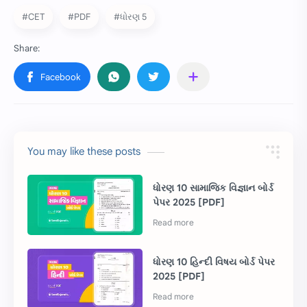
#CET
#PDF
#ધોરણ 5
You may like these posts
ધોરણ 10 સામાજિક વિજ્ઞાન બોર્ડ
પેપર 2025 [PDF]
ધોરણ 10 હિન્દી વિષય બોર્ડ પેપર
2025 [PDF]