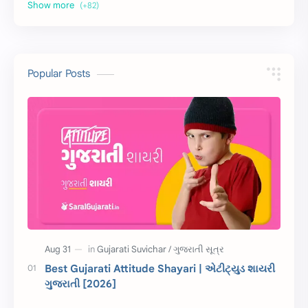
અર્થ વિસ્તાર
વિચાર વિસ્તાર
સ્ટેટ્સ
10 Lines
10 વાક્યો
Download
Popular Posts
સુવિચાર
Gujarati Vyakaran
શાયરી
આરતી
અહેવાલ લેખન
શુભેચ્છા સંદેશ
Information
ગુજરાતી શબ્દો
ધોરણ 5
માહિતી
CET
ગુજરાતી સૂત્ર
Best Gujarati Attitude Shayari | એટીટ્યુડ શાયરી
ગુજરાતી [2026]
ચાલીસા
15મી ઓગસ્ટ