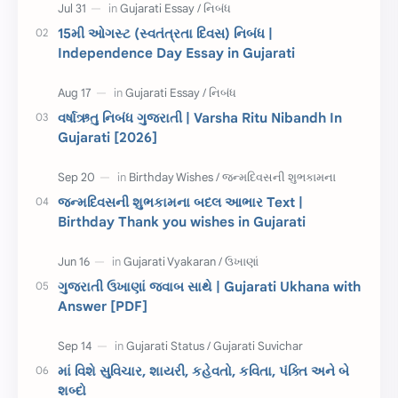
દિવાળી
સમાનાર્થી શબ્દો
15મી ઓગસ્ટ (સ્વતંત્રતા દિવસ) નિબંધ |
Independence Day Essay in Gujarati
સ્પીચ ગુજરાતી
Textbook PDF
રક્ષાબંધન
26 જાન્યુઆરી
વર્ષાઋતુ નિબંધ ગુજરાતી | Varsha Ritu Nibandh In
Gujarati [2026]
જાણવા જેવું
ધોરણ 8
શિક્ષક દિવસ
ઉત્તરાયણ
જન્મદિવસની શુભકામના બદલ આભાર Text |
કહેવતો
Birthday Wishes
Birthday Thank you wishes in Gujarati
Gujarati Slogans
Gujarati Speech
ગુજરાતી ઉખાણાં જવાબ સાથે | Gujarati Ukhana with
ગુજરાતી વ્યાકરણ
જન્મદિવસની શુભકામના
Answer [PDF]
જ્ઞાન સાધના પરીક્ષા
Lekhan
માં વિશે સુવિચાર, શાયરી, કહેવતો, કવિતા, પંક્તિ અને બે
Merit List
ગુજરાતી વાર્તા
શબ્દો