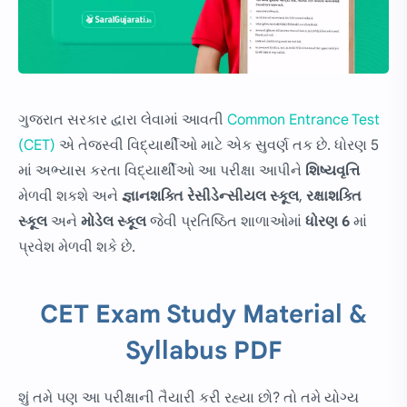
ગુજરાત સરકાર દ્વારા લેવામાં આવતી
Common Entrance Test
(CET)
એ તેજસ્વી વિદ્યાર્થીઓ માટે એક સુવર્ણ તક છે. ધોરણ 5
માં અભ્યાસ કરતા વિદ્યાર્થીઓ આ પરીક્ષા આપીને
શિષ્યવૃત્તિ
મેળવી શકશે અને
જ્ઞાનશક્તિ રેસીડે
ન્સીયલ સ્કૂલ
,
રક્ષાશક્તિ
સ્કૂલ
અને
મોડેલ સ્કૂલ
જેવી પ્રતિષ્ઠિત શાળાઓમાં
ધોરણ 6
માં
પ્રવેશ મેળવી શકે છે.
CET Exam Study Material &
Syllabus PDF
શું તમે પણ આ પરીક્ષાની તૈયારી કરી રહ્યા છો? તો તમે યોગ્ય