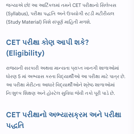
જગ્યાએ છો! આ આર્ટિકલમાં તમને CET પરીક્ષાનો સિલેબસ
(Syllabus), પરીક્ષા પદ્ધતિ અને ઉપયોગી સ્ટડી મટીરીયલ
(Study Material) વિશે સંપૂર્ણ માહિતી મળશે.
CET પરીક્ષા કોણ આપી શકે?
(Eligibility)
રાજ્યની સરકારી અથવા માન્યતા પ્રાપ્ત ખાનગી શાળાઓમાં
ધોરણ 5 માં અભ્યાસ કરતા વિદ્યાર્થીઓ આ પરીક્ષા માટે પાત્ર છે.
આ પરીક્ષા મેરીટના આધારે વિદ્યાર્થીઓને શ્રેષ્ઠ શાળાઓમાં
નિઃશુલ્ક શિક્ષણ અને હોસ્ટેલ સુવિધા જેવી તકો પૂરી પાડે છે.
CET પરીક્ષાનો અભ્યાસક્રમ અને પરીક્ષા
પદ્ધતિ