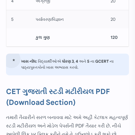
4
અંગ્રેજી
20
5
પર્યાવરણ/વિજ્ઞાન
20
કુલ ગુણ
120
ખાસ નોંધ:
વિદ્યાર્થીઓએ
ધોરણ
3
,
4
અને
5
ના
GCERT
ના
પાઠ્યપુસ્તકોનો ખાસ અભ્યાસ કરવો.
CET ગુજરાતી સ્ટડી મટીરીયલ PDF
(Download Section)
તમારી તૈયારીને સરળ બનાવવા માટે અમે અહીં કેટલાક મહત્વપૂર્ણ
સ્ટડી મટીરીયલ અને મોડેલ પેપર્સની PDF તૈયાર કરી છે. નીચે
આપેલી લિંક પર ક્લિક કરીને તમે તે ડાઉનલોડ કરી શકો છો.