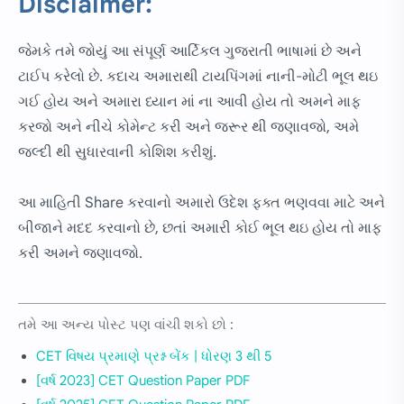
Disclaimer:
જેમકે તમે જોયું આ સંપૂર્ણ આર્ટિકલ ગુજરાતી ભાષામાં છે અને
ટાઈપ કરેલો છે. કદાચ અમારાથી ટાયપિંગમાં નાની-મોટી ભૂલ થઇ
ગઈ હોય અને અમારા ધ્યાન માં ના આવી હોય તો અમને માફ
કરજો અને નીચે કોમેન્ટ કરી અને જરૂર થી જણાવજો, અમે
જલ્દી થી સુધારવાની કોશિશ કરીશું.
આ માહિતી Share કરવાનો અમારો ઉદેશ ફક્ત ભણવવા માટે અને
બીજાને મદદ કરવાનો છે, છતાં અમારી કોઈ ભૂલ થઇ હોય તો માફ
કરી અમને જણાવજો.
તમે આ અન્ય પોસ્ટ પણ વાંચી શકો છો :
CET વિષય પ્રમાણે પ્રશ્ન બેંક | ધોરણ 3 થી 5
[વર્ષ 2023] CET Question Paper PDF