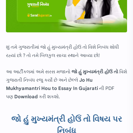
શું તમે ગુજરાતીમાં જો હું મુખ્યમંત્રી હોઉં તો વિશે નિબંધ શોધી
રહ્યાં છો ? તો તમે બિલકુલ સાચા સ્થાને આવ્યા છો!
આ આર્ટીકલમાં અમે સરસ મજાનો
જો હું મુખ્યમંત્રી હોઉં તો
વિશે
ગુજરાતી નિબંધ રજુ કર્યો છે અને છેલ્લે
Jo Hu
Mukhyamantri Hou to Essay In Gujarati
ની PDF
પણ
Download
કરી શકશો.
જો હું મુખ્યમંત્રી હોઉં તો વિષય પર
નિબંધ