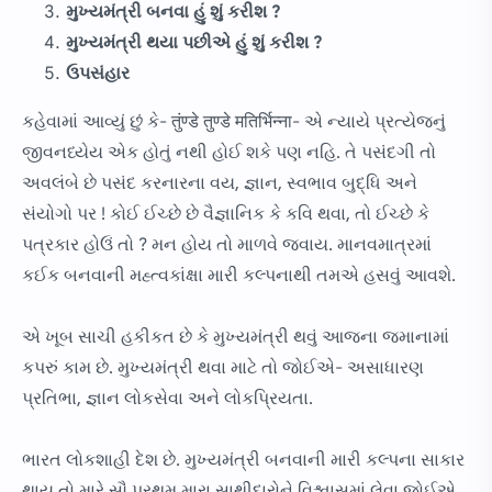
મુખ્યમંત્રી બનવા હું શું કરીશ ?
મુખ્યમંત્રી થયા પછીએ હું શું કરીશ ?
ઉપસંહાર
કહેવામાં આવ્યું છું કે- तुंण्डे तुण्डे मतिर्भिन्ना- એ ન્યાયે પ્રત્યેજનું
જીવનધ્યેય એક હોતું નથી હોઈ શકે પણ નહિ. તે પસંદગી તો
અવલંબે છે પસંદ કરનારના વય, જ્ઞાન, સ્વભાવ બુદ્ધિ અને
સંયોગો પર ! કોઈ ઈચ્છે છે વૈજ્ઞાનિક કે કવિ થવા, તો ઈચ્છે કે
પત્રકાર હોઉં તો ? મન હોય તો માળવે જવાય. માનવમાત્રમાં
કઈક બનવાની મહ્ત્વકાંક્ષા મારી કલ્પનાથી તમએ હસવું આવશે.
એ ખૂબ સાચી હકીકત છે કે મુખ્યમંત્રી થવું આજના જમાનામાં
કપરું કામ છે. મુખ્યમંત્રી થવા માટે તો જોઈએ- અસાધારણ
પ્રતિભા, જ્ઞાન લોકસેવા અને લોકપ્રિયતા.
ભારત લોકશાહી દેશ છે. મુખ્યમંત્રી બનવાની મારી કલ્પના સાકાર
થાય તો મારે સૌ પ્રથમ મારા સાથીદારોને વિશ્વાસમાં લેવા જોઈએ.