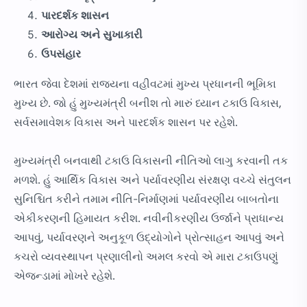
પારદર્શક શાસન
આરોગ્ય અને સુખાકારી
ઉપસંહાર
ભારત જેવા દેશમાં રાજ્યના વહીવટમાં મુખ્ય પ્રધાનની ભૂમિકા
મુખ્ય છે. જો હું મુખ્યમંત્રી બનીશ તો મારું ધ્યાન ટકાઉ વિકાસ,
સર્વસમાવેશક વિકાસ અને પારદર્શક શાસન પર રહેશે.
મુખ્યમંત્રી બનવાથી ટકાઉ વિકાસની નીતિઓ લાગુ કરવાની તક
મળશે. હું આર્થિક વિકાસ અને પર્યાવરણીય સંરક્ષણ વચ્ચે સંતુલન
સુનિશ્ચિત કરીને તમામ નીતિ-નિર્માણમાં પર્યાવરણીય બાબતોના
એકીકરણની હિમાયત કરીશ. નવીનીકરણીય ઉર્જાને પ્રાધાન્ય
આપવું, પર્યાવરણને અનુકૂળ ઉદ્યોગોને પ્રોત્સાહન આપવું અને
કચરો વ્યવસ્થાપન પ્રણાલીનો અમલ કરવો એ મારા ટકાઉપણું
એજન્ડામાં મોખરે રહેશે.