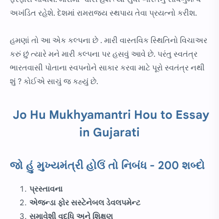
અખંડિત રહેશે. દેશમાં રામરાજ્ય સ્થપાય તેવા પ્રયત્નો કરીશ.
હમણાં તો આ એક કલ્પના છે . મારી વાસ્તવિક સ્થિતિનો વિચાઅર
કરું છું ત્યારે મને મારી કલ્પના પર હસવું આવે છે. પરંતુ સ્વતંત્ર
ભારતવાસી પોતાના સ્વપનોને સાકાર કરવા માટે પૂરો સ્વતંત્ર નથી
શું ? કોઈએ સાચું જ કહ્યું છે.
Jo Hu Mukhyamantri Hou to Essay
in Gujarati
જો હું મુખ્યમંત્રી હોઉં તો નિબંધ - 200 શબ્દો
પ્રસ્તાવના
એજન્ડા ફોર સસ્ટેનેબલ ડેવલપમેન્ટ
સમાવેશી વૃદ્ધિ અને શિક્ષણ