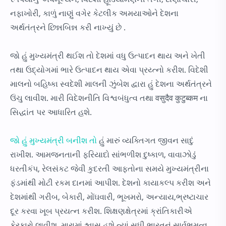
નફાખોરી, કાળું નાણું વગેર કેટલીક અમયાઓને દેશના
અર્થતંત્રને છિન્નબિન્ન કરી નાખ્યું છે .
જો હું મુખ્યમંત્રી થઈશ તો દેશમાં વધુ ઉત્પાદન થાય અને ખેતી
તથા ઉદ્યોગમાં ભારે ઉત્પાદન થાય એવા પ્રય્ત્નો કરીશ. વિદેશી
માલનો બહિષ્કા સ્વદેશી માલની ઝુંબેશ દ્વારા હું દેશના અર્થતંત્રને
ઉંચુ લાવીશ. મારી વિદેશનીતિ વિશ્વબંધુત્વ તથા वसुदैव कुटुब्कम ના
સિદ્ધાંત પર આધારિત હશે.
જો હું મુખ્યમંત્રી બનીશ તો
હું મારું વ્યક્તિગત જીવન સાદું
રાખીશ. આમજનતાની ફરિયાદો સાંભળીશ દુષ્કાળ, વાવાઝોડું
ધરતીકંપ, રેલસંકટ જેવી કુદરતી આફતોના સમયે મુખ્યમંત્રીના
ફંડમાંથી મોટી રકમ દાનમાં આપીશ. દેશનો કાયાકલ્પ કરીશ અને
દેશમાંથી ગરીબ, બેકારી, મોંઘવારી, ભૂખમરો, અન્યાય,ભ્રષ્ટાચાર
દૂર કરવા ખૂબ પ્રયત્ન કરીશ. શિક્ષણક્ષેત્રમાં ક્રાંતિકારીએ
ફેરફારો લાવીશ. મારામાં શ્વાસ હશે ત્યાં સુધી ભારતનું સાર્વભુમત્વ