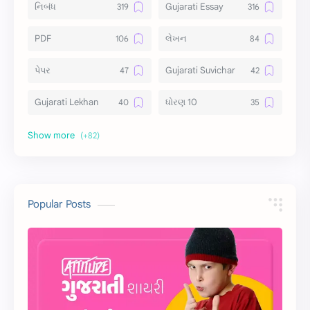
નિબંધ
Gujarati Essay
PDF
લેખન
પેપર
Gujarati Suvichar
Gujarati Lekhan
ધોરણ 10
અર્થ વિસ્તાર
વિચાર વિસ્તાર
સ્ટેટ્સ
10 Lines
10 વાક્યો
Download
Popular Posts
સુવિચાર
Gujarati Vyakaran
શાયરી
આરતી
અહેવાલ લેખન
શુભેચ્છા સંદેશ