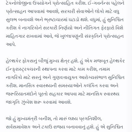
ટેકનોલોજીના ઉપયોગને પ્રોત્સાહિત કરીશ. ઈ-ગવર્નન્સ પહેલને
પ્રોત્સાહન આપવામાં આવશે, સરકારી સેવાઓને લોકો માટે વધુ
સુલભ બનાવશે અને ભ્રષ્ટાચારમાં ઘટાડો થશે. વધુમાં, હું સુનિશ્ચિત
કરીશ કે નાગરિકોને સરકારી નિર્ણયો અને નીતિગત ફેરફારો વિશે
માહિતગાર રાખવામાં આવે, જે ખુલ્લાપણુંની સંસ્કૃતિને પ્રોત્સાહન
આપે.
હેલ્થકેર ફોકસનું બીજું મુખ્ય ક્ષેત્ર હશે. હું એક મજબૂત હેલ્થકેર
ઈન્ફ્રાસ્ટ્રક્ચરની સ્થાપના કરવા માટે કામ કરીશ, તમામ
નાગરિકો માટે સસ્તું અને ગુણવત્તાયુક્ત આરોગ્યસંભાળ સુનિશ્ચિત
કરીશ. માનસિક સ્વાસ્થ્યની સમસ્યાઓને કલંકિત કરવા અને
જરૂરિયાતમંદોને પૂરતો સહકાર આપવા માટે માનસિક સ્વાસ્થ્ય
જાગૃતિ ઝુંબેશ શરૂ કરવામાં આવશે.
જો હું મુખ્યમંત્રી બનીશ, તો મારું લક્ષ્ય પ્રગતિશીલ,
સર્વસમાવેશક અને ટકાઉ રાજ્ય બનાવવાનું હશે. હું એ સુનિશ્ચિત