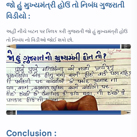
જો હું મુખ્યમંત્રી હોઉં તો નિબંધ ગુજરાતી
વિડીયો :
અહીં નીચે બટન પર ક્લિક કરી ગુજરાતી જો હું મુખ્યમંત્રી હોઉં
તો નિબંધ નો વિડીઓ જોઈ શકો છો.
Conclusion :