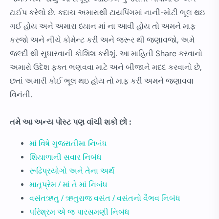
ટાઈપ કરેલો છે. કદાચ અમારાથી ટાયપિંગમાં નાની-મોટી ભૂલ થઇ
ગઈ હોય અને અમારા ધ્યાન માં ના આવી હોય તો અમને માફ
કરજો અને નીચે કોમેન્ટ કરી અને જરૂર થી જણાવજો, અમે
જલ્દી થી સુધારવાની કોશિશ કરીશું. આ માહિતી Share કરવાનો
અમારો ઉદેશ ફક્ત ભણવવા માટે અને બીજાને મદદ કરવાનો છે,
છતાં અમારી કોઈ ભૂલ થઇ હોય તો માફ કરી અમને જણાવવા
વિનંતી.
તમે આ અન્ય પોસ્ટ પણ વાંચી શકો છો :
માં વિષે ગુજરાતીમા નિબંધ
શિયાળાની સવાર નિબંધ
રૂઢિપ્રયોગો અને તેના અર્થ
માતૃપ્રેમ / માં તે માં નિબંધ
વસંતઋતુ / ઋતુરાજ વસંત / વસંતનો વૈભવ નિબંધ
પરિશ્રમ એ જ પારસમણી નિબંધ