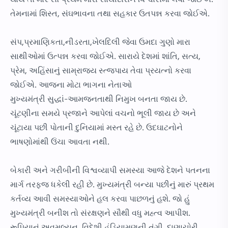
તેમનામાં શિસ્ત, સંઘભાવના તથા સહકાર ઉતપન્ન કરવા જોઈએ.
સંપ,પ્રમાણિકતા,નીડરતા,ખેલદિલી જેવા ઉમદા ગુણો મારા
સાથીઓમાં ઉત્પન્ન કરવા જોઈએ. સારાયે દેશમાં શાંતિ, સત્ય,
પ્રેમ, અહિંસાનું સામ્રાજ્ય સ્ત્જપાય તેવા પ્રયત્નો કરવા
જોઈએ. આજના મોટા ભાગના નેતાઓ
મુખ્યમંત્રી સુદ્ધાં-આમજનતાથી નિમુખ બનતા જાય છે.
ચૂંટણીના સમયે પ્રજાને આપેલાં વચનો ભૂલી જાય છે અને
ચૂંટાયા પછી પોતાની દુનિયામાં મસ્ત રહે છે. ઉદઘાટનોને
ભાષણોમાંથી ઉંચા આવતા નથી.
બેકારી અને ગરીબીની વિશ્વવ્યાપી સમસ્યા આજે દેશને પતનના
માર્ગ તરફજ ધકેલી રહી છે. મુખ્યમંત્રી બન્યા પછીનું મારું પ્રથમ
કર્તવ્ય આવી સમસ્યાઓને હલ કરવા પાછળનું હશે. જો હું
મુખ્યમંત્રી બનીશ તો સંરક્ષણને સૌથી વધુ મહ્ત્વ આપીશ.
રૂપિયાનું અવમૂલ્યન, વિદેશી હૂંડિયામણની તંગી, દાણાચોરી,