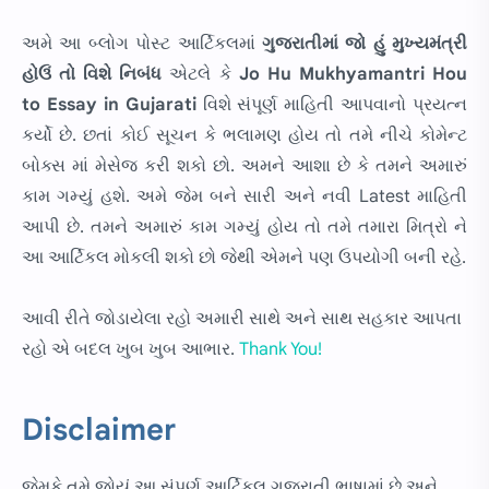
અમે આ બ્લોગ પોસ્ટ આર્ટિકલમાં
ગુજરાતીમાં
જો હું મુખ્યમંત્રી
હોઉં તો વિશે નિબંધ
એટલે કે
Jo Hu Mukhyamantri Hou
to Essay in Gujarati
વિશે સંપૂર્ણ માહિતી આપવાનો પ્રયત્ન
કર્યો છે. છતાં કોઈ સૂચન કે ભલામણ હોય તો તમે નીચે કોમેન્ટ
બોક્સ માં મેસેજ કરી શકો છો. અમને આશા છે કે તમને અમારું
કામ ગમ્યું હશે. અમે જેમ બને સારી અને નવી Latest માહિતી
આપી છે. તમને અમારું કામ ગમ્યું હોય તો તમે તમારા મિત્રો ને
આ આર્ટિકલ મોકલી શકો છો જેથી એમને પણ ઉપયોગી બની રહે.
આવી રીતે જોડાયેલા રહો અમારી સાથે અને સાથ સહકાર આપતા
રહો એ બદલ ખુબ ખુબ આભાર.
Thank You!
Disclaimer
જેમકે તમે જોયું આ સંપૂર્ણ આર્ટિકલ ગુજરાતી ભાષામાં છે અને