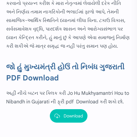
કરવાનો પ્રયત્ન કરીશ કે મારા નેતૃત્વમાં લેવાયેલી દરેક નીતિ
અને નિર્ણય તમામ નાગરિકોની ભલાઈમાં ફાળો આપે, તેમની
સામાજિક-આર્થિક સ્થિતિને ધ્યાનમાં લીધા વિના. ટકાઉ વિકાસ,
સર્વસમાવેશક વૃદ્ધિ, પારદર્શક શાસન અને આરોગ્યસંભાળ પર
ધ્યાન કેન્દ્રિત કરીને, હું માનું છું કે આપણે એવા સમાજનું નિર્માણ
કરી શકીએ જે માત્ર સમૃદ્ધ જ નહીં પરંતુ સમાન પણ હોય.
જો હું મુખ્યમંત્રી હોઉં તો નિબંધ ગુજરાતી
PDF Download
અહીં નીચે બટન પર ક્લિક કરી Jo Hu Mukhyamantri Hou to
Nibandh in Gujarati ની ફ્રી pdf Download કરી શકો છો.
Download