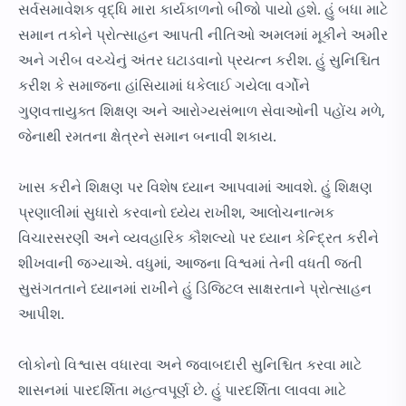
સર્વસમાવેશક વૃદ્ધિ મારા કાર્યકાળનો બીજો પાયો હશે. હું બધા માટે
સમાન તકોને પ્રોત્સાહન આપતી નીતિઓ અમલમાં મૂકીને અમીર
અને ગરીબ વચ્ચેનું અંતર ઘટાડવાનો પ્રયત્ન કરીશ. હું સુનિશ્ચિત
કરીશ કે સમાજના હાંસિયામાં ધકેલાઈ ગયેલા વર્ગોને
ગુણવત્તાયુક્ત શિક્ષણ અને આરોગ્યસંભાળ સેવાઓની પહોંચ મળે,
જેનાથી રમતના ક્ષેત્રને સમાન બનાવી શકાય.
ખાસ કરીને શિક્ષણ પર વિશેષ ધ્યાન આપવામાં આવશે. હું શિક્ષણ
પ્રણાલીમાં સુધારો કરવાનો ધ્યેય રાખીશ, આલોચનાત્મક
વિચારસરણી અને વ્યવહારિક કૌશલ્યો પર ધ્યાન કેન્દ્રિત કરીને
શીખવાની જગ્યાએ. વધુમાં, આજના વિશ્વમાં તેની વધતી જતી
સુસંગતતાને ધ્યાનમાં રાખીને હું ડિજિટલ સાક્ષરતાને પ્રોત્સાહન
આપીશ.
લોકોનો વિશ્વાસ વધારવા અને જવાબદારી સુનિશ્ચિત કરવા માટે
શાસનમાં પારદર્શિતા મહત્વપૂર્ણ છે. હું પારદર્શિતા લાવવા માટે