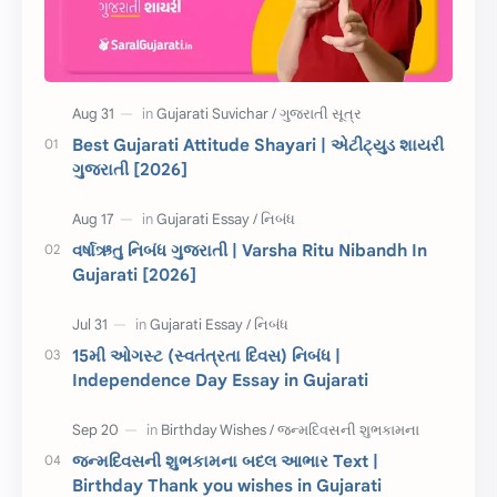
Information
ગુજરાતી શબ્દો
ધોરણ 5
માહિતી
CET
ગુજરાતી સૂત્ર
Best Gujarati Attitude Shayari | એટીટ્યુડ શાયરી
ગુજરાતી [2026]
ચાલીસા
15મી ઓગસ્ટ
દિવાળી
સમાનાર્થી શબ્દો
વર્ષાઋતુ નિબંધ ગુજરાતી | Varsha Ritu Nibandh In
Gujarati [2026]
સ્પીચ ગુજરાતી
Textbook PDF
રક્ષાબંધન
26 જાન્યુઆરી
15મી ઓગસ્ટ (સ્વતંત્રતા દિવસ) નિબંધ |
Independence Day Essay in Gujarati
જાણવા જેવું
ધોરણ 8
શિક્ષક દિવસ
ઉત્તરાયણ
જન્મદિવસની શુભકામના બદલ આભાર Text |
કહેવતો
Birthday Wishes
Birthday Thank you wishes in Gujarati