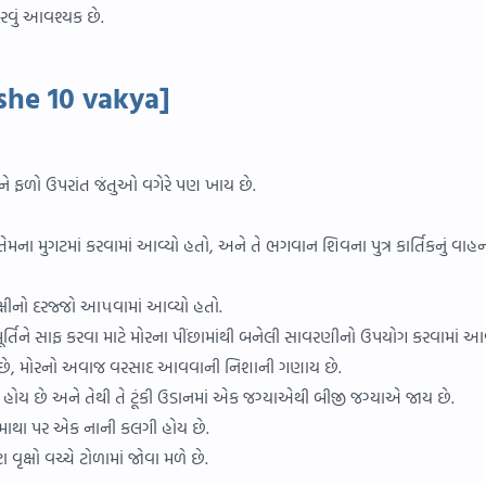
રવું આવશ્યક છે.
ishe 10 vakya]
 અને ફળો ઉપરાંત જંતુઓ વગેરે પણ ખાય છે.
તેમના મુગટમાં કરવામાં આવ્યો હતો, અને તે ભગવાન શિવના પુત્ર કાર્તિકનું વ
પક્ષીનો દરજ્જો આ૫વામાં આવ્યો હતો.
મૂર્તિને સાફ કરવા માટે મોરના પીંછામાંથી બનેલી સાવરણીનો ઉપયોગ કરવામાં આવ
છે, મોરનો અવાજ વરસાદ આવવાની નિશાની ગણાય છે.
રે હોય છે અને તેથી તે ટૂંકી ઉડાનમાં એક જગ્યાએથી બીજી જગ્યાએ જાય છે.
 માથા પર એક નાની કલગી હોય છે.
ક્ષો વચ્ચે ટોળામાં જોવા મળે છે.