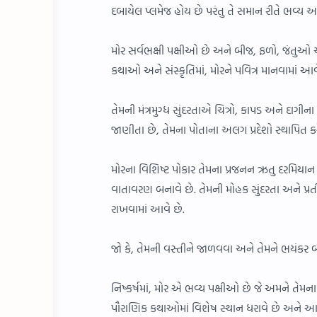
દબાયેલ પ્લમેજ હોય છે પરંતુ તે સમાન રીતે ભવ્ય 
મોર સર્વભક્ષી પક્ષીઓ છે અને બીજ, ફળો, જંતુઓ
કથાઓ અને સંસ્કૃતિમાં, મોરને પવિત્ર માનવામાં આવ
તેમની મંત્રમુગ્ધ સુંદરતાએ ચિત્રો, કાપડ અને દાગીન
જાણીતા છે, તેમના પોતાના અલગ પ્રદેશો સ્થાપિત ક
મોરના વિશિષ્ટ પોકાર તેમના પ્રજનન ઋતુ દરમિયા
વાતાવરણ બનાવે છે. તેમની મોહક સુંદરતા અને પ્રત
રાખવામાં આવે છે.
જો કે, તેમની વસ્તીને જાળવવા અને તેમને ભયંકર બનત
નિષ્કર્ષમાં, મોર એ ભવ્ય પક્ષીઓ છે જે અમને તેમના
પૌરાણિક કથાઓમાં વિશેષ સ્થાન ધરાવે છે અને આપણન