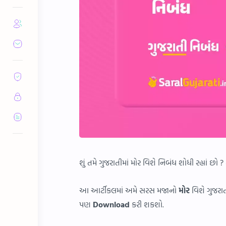
શું તમે ગુજરાતીમાં મોર વિશે નિબંધ શોધી રહ્યાં છો
આ આર્ટીકલમાં અમે સરસ મજાનો
મોર
વિશે ગુજરાત
પણ
Download
કરી શકશો.