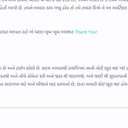
હિતી આપી છે. તમને અમારું કામ ગમ્યું હોય તો તમે તમારા મિત્રો ને આ આર્ટિકલ
થ સહકાર આપતા રહો એ બદલ ખુબ ખુબ આભાર.
Thank You!
ામાં છે અને ટાઈપ કરેલો છે. કદાચ અમારાથી ટાયપિંગમાં નાની-મોટી ભૂલ થઇ ગઈ 
કરજો અને નીચે કોમેન્ટ કરી અને જરૂર થી જણાવજો, અમે જલ્દી થી સુધારવાન
ક્ત ભણવવા માટે અને બીજાને મદદ કરવાનો છે, છતાં અમારી કોઈ ભૂલ થઇ હોય