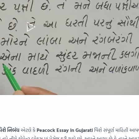
વિશે નિબંધ
એટલે કે
Peacock Essay in Gujarati
વિશે સંપૂર્ણ માહિતી આપ
ો તમે નીચે કોમેન્ટ બોક્સ માં મેસેજ કરી શકો છો. અમને આશા છે કે તમને અમાર