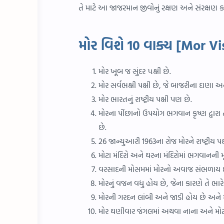
તે માટે આ જાજરમાન જીવોનું રક્ષણ અને સંરક્ષણ ક
મોર વિશે 10 વાક્ય [Mor V
મોર ખૂબ જ સુંદર ૫ક્ષી છે.
મોર સર્વભક્ષી પક્ષી છે, જે બાજરીના દાણા
મોર ભારતનું રાષ્ટ્રીય પક્ષી પણ છે.
મોરના પીંછાનો ઉપયોગ ભગવાન કૃષ્ણ દ્વારા 
છે.
26 જાન્યુઆરી 1963ના રોજ મોરને રાષ્ટ્રીય 
મોટા મંદિરો અને ઘરના મંદિરોમાં ભગવાનની 
વરસાદની મોસમમાં મોરનો અવાજ સંભળાય 
મોરનું વજન વધુ હોય છે, જેના કારણે તે ભા
મોરની ગરદન લાંબી અને જાડી હોય છે અને
મોર ઘણીવાર જંગલમાં અથવા નાના અને મોટા વૃ