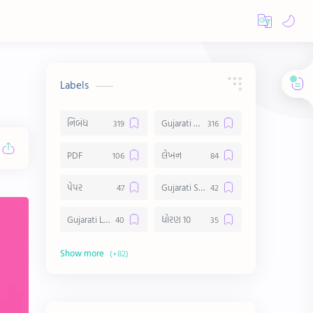
Labels
નિબંધ
Gujarati Essay
PDF
લેખન
પેપર
Gujarati Suvichar
Gujarati Lekhan
ધોરણ 10
અર્થ વિસ્તાર
વિચાર વિસ્તાર
સ્ટેટ્સ
10 Lines