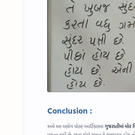
Conclusion :
અમે આ બ્લોગ પોસ્ટ આર્ટિકલમાં
ગુજરાતીમાં
મોર 
પ્રયત્ન કર્યો છે. છતાં કોઈ સૂચન કે ભલામણ હોય ત