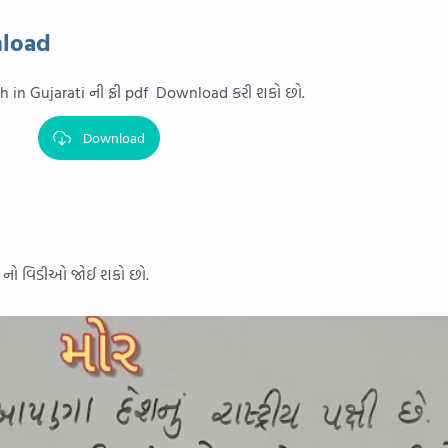
nload
 in Gujarati ની ફ્રી pdf Download કરી શકો છો.
Download
ંધ નો વિડીઓ જોઈ શકો છો.