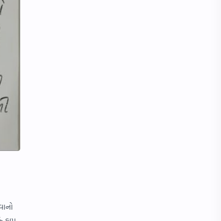
વાનો
ું કામ