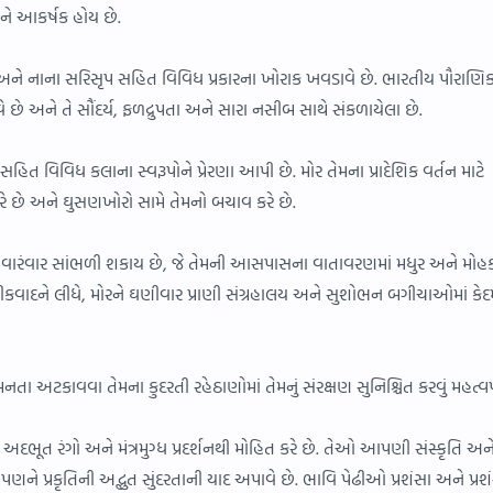
અને આકર્ષક હોય છે.
 અને નાના સરિસૃપ સહિત વિવિધ પ્રકારના ખોરાક ખવડાવે છે. ભારતીય પૌરાણિ
ે છે અને તે સૌંદર્ય, ફળદ્રુપતા અને સારા નસીબ સાથે સંકળાયેલા છે.
ા સહિત વિવિધ કલાના સ્વરૂપોને પ્રેરણા આપી છે. મોર તેમના પ્રાદેશિક વર્તન માટે
રે છે અને ઘુસણખોરો સામે તેમનો બચાવ કરે છે.
ન વારંવાર સાંભળી શકાય છે, જે તેમની આસપાસના વાતાવરણમાં મધુર અને મોહ
ીકવાદને લીધે, મોરને ઘણીવાર પ્રાણી સંગ્રહાલય અને સુશોભન બગીચાઓમાં કેદમ
ા અટકાવવા તેમના કુદરતી રહેઠાણોમાં તેમનું સંરક્ષણ સુનિશ્ચિત કરવું મહત્વપૂ
 અદભૂત રંગો અને મંત્રમુગ્ધ પ્રદર્શનથી મોહિત કરે છે. તેઓ આપણી સંસ્કૃતિ અન
ે પ્રકૃતિની અદ્ભુત સુંદરતાની યાદ અપાવે છે. ભાવિ પેઢીઓ પ્રશંસા અને પ્રશં