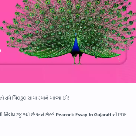
 ? તો તમે બિલકુલ સાચા સ્થાને આવ્યા છો!
ી નિબંધ રજુ કર્યો છે અને છેલ્લે
Peacock Essay In Gujarati
ની PDF