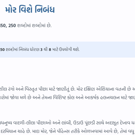
મોર વિશે નિબંધ
150, 250
શબ્દોમાં શબ્દોમાં છે.
250
શબ્દોમાં નિબંધ ધોરણ
3
થી
8
માટે ઉપયોગી થશે.
શીલ રંગો અને વિસ્તૃત પીછા માટે જાણીતું છે. મોર દક્ષિણ એશિયાના વતની છે અ
ી વિસ્તારોમાં જોવા મળે છે અને તેમના વિશિષ્ટ કોલ અને આકર્ષક હલનચલન માટે જ
મેઘધનુષ્ય વાદળી-લીલા પીછાઓ અને લાંબી, ઉડાઉ પૂંછડી સાથે અદભૂત દેખાવ ધર
દરમિયાન ચાહે છે. માદા મોર, જેને પીહેન્સ તરીકે ઓળખવામાં આવે છે, તેમાં વધુ