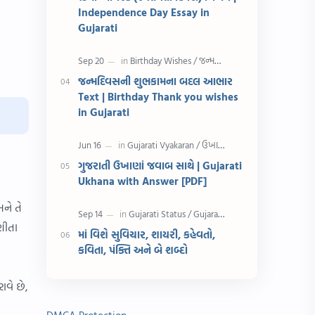
રક્ષાબંધન
26 જાન્યુઆરી
Independence Day Essay in
Gujarati
જાણવા જેવું
ધોરણ 8
શિક્ષક દિવસ
ઉત્તરાયણ
જન્મદિવસની શુભકામના બદલ આભાર
Text | Birthday Thank you wishes
કહેવતો
Birthday Wishes
in Gujarati
Gujarati Slogans
Gujarati Speech
ગુજરાતી ઉખાણાં જવાબ સાથે | Gujarati
ગુજરાતી વ્યાકરણ
જન્મદિવસની શુભકામના
Ukhana with Answer [PDF]
જ્ઞાન સાધના પરીક્ષા
Lekhan
ને તે
ાણીતા
માં વિશે સુવિચાર, શાયરી, કહેવતો,
Merit List
ગુજરાતી વાર્તા
કવિતા, પંક્તિ અને બે શબ્દો
ગુજરાતી સુવિચાર
જન્માષ્ટમી
ાવે છે,
દિન વિશેષ
ધોરણ 12