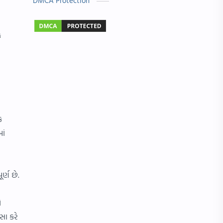
DMCA Protection
બાળ વાર્તા
Answer Key
ક
મહાત્મા ગાંધી
વાર્તા લેખન
Exam
Gujarati Status
IMP પ્રશ્નો
NMMS
ગુરુ પૂર્ણિમા
જોબ માહિતી
ક
ધોરણ 4
નવરાત્રી
ાં
નવી ભરતી
પત્રલેખન
ર્ણ છે.
માં
રંગોળી ડીઝાઇન
Hindi Essay
Nipat
ે
સા કરે
OMR
Result