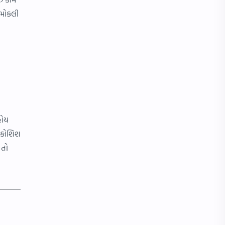
 મોકલી
હોય
ી કોશિશ
 તો