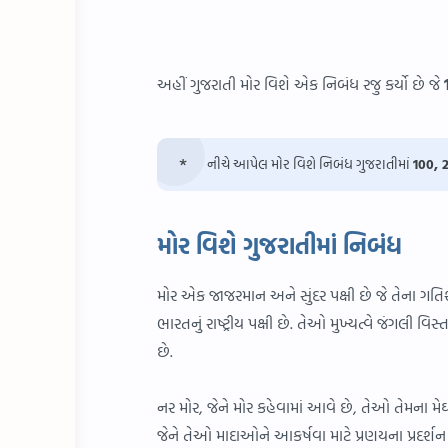
અહીં ગુજરાતી મોર વિશે એક નિબંધ રજુ કર્યો છે જે
નીચે આપેલ મોર વિશે નિબંધ ગુજરાતીમાં
100, 
મોર વિશે ગુજરાતીમાં નિબંધ
મોર એક જાજરમાન અને સુંદર પક્ષી છે જે તેના ગતિ
ભારતનું રાષ્ટ્રીય પક્ષી છે. તેઓ મુખ્યત્વે જંગલ
છે.
નર મોર, જેને મોર કહેવામાં આવે છે, તેઓ તેમના 
જેને તેઓ માદાઓને આકર્ષવા માટે પ્રણયના પ્રદર્શન 