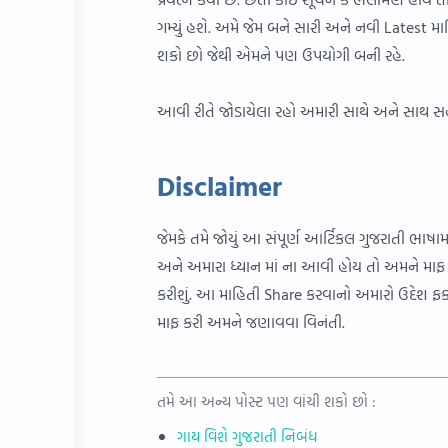
ગમ્યું હશે. અમે જેમ બને સારી અને નવી Latest મા
શકો છો જેથી એમને પણ ઉપયોગી બની રહે.
આવી રીતે જોડાયેલા રહો અમારી સાથે અને સા
Disclaimer
જેમકે તમે જોયું આ સંપૂર્ણ આર્ટિકલ ગુજરાતી ભાષ
અને અમારા ધ્યાન માં ના આવી હોય તો અમને માફ 
કરીશું. આ માહિતી Share કરવાનો અમારો ઉદેશ ફ
માફ કરી અમને જણાવવા વિનંતી.
તમે આ અન્ય પોસ્ટ પણ વાંચી શકો છો :
ગાય વિશે ગુજરાતી નિબંધ