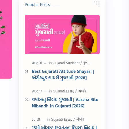
10 વાક્યો
Download
Popular Posts
સુવિચાર
Gujarati Vyakaran
શાયરી
આરતી
અહેવાલ લેખન
શુભેચ્છા સંદેશ
Information
ગુજરાતી શબ્દો
ધોરણ 5
માહિતી
Best Gujarati Attitude Shayari |
એટીટ્યુડ શાયરી ગુજરાતી [2026]
CET
ગુજરાતી સૂત્ર
ચાલીસા
15મી ઓગસ્ટ
વર્ષાઋતુ નિબંધ ગુજરાતી | Varsha Ritu
Nibandh In Gujarati [2026]
દિવાળી
સમાનાર્થી શબ્દો
સ્પીચ ગુજરાતી
Textbook PDF
15મી ઓગસ્ટ (સ્વતંત્રતા દિવસ) નિબંધ |