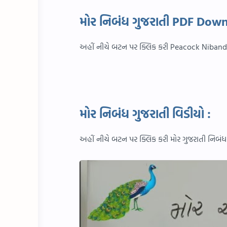
મોર નિબંધ ગુજરાતી PDF Dow
અહીં નીચે બટન પર ક્લિક કરી Peacock Nibandh
મોર નિબંધ ગુજરાતી વિડીયો :
અહીં નીચે બટન પર ક્લિક કરી મોર ગુજરાતી નિબ