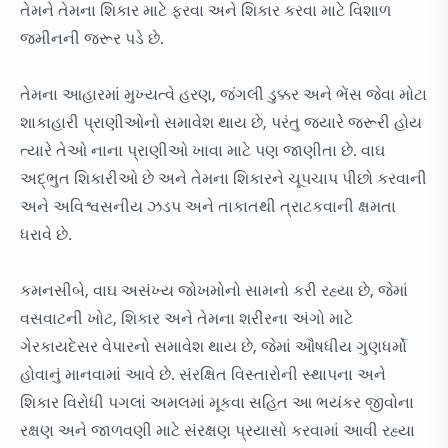
તેમને તેમના શિકાર માટે ફરવા અને શિકાર કરવા માટે વિશાળ
જમીનની જરૂર પડે છે.
તેમના આહારમાં મુખ્યત્વે હરણ, જંગલી ડુક્કર અને ભેંસ જેવા મોટા
શાકાહારી પ્રાણીઓનો સમાવેશ થાય છે, પરંતુ જ્યારે જરૂરી હોય
ત્યારે તેઓ નાના પ્રાણીઓ ખાવા માટે પણ જાણીતા છે. વાઘ
અદ્ભુત શિકારીઓ છે અને તેમના શિકારને ચૂપચાપ પીછો કરવાની
અને અવિશ્વસનીય ઝડપ અને તાકાતથી ત્રાટકવાની ક્ષમતા
ધરાવે છે.
કમનસીબે, વાઘ અસંખ્ય જોખમોનો સામનો કરી રહ્યા છે, જેમાં
વસવાટની ખોટ, શિકાર અને તેમના શરીરના અંગો માટે
ગેરકાયદેસર વેપારનો સમાવેશ થાય છે, જેમાં ઔષધીય ગુણધર્મો
હોવાનું માનવામાં આવે છે. સંરક્ષિત વિસ્તારોની સ્થાપના અને
શિકાર વિરોધી પગલાં અમલમાં મૂકવા સહિત આ ભયંકર જીવોના
રક્ષણ અને જાળવણી માટે સંરક્ષણ પ્રયાસો કરવામાં આવી રહ્યા