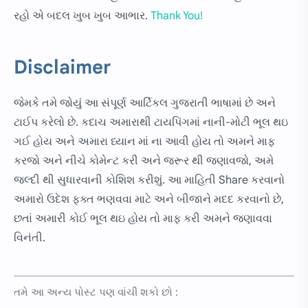
રહો એ બદલ ખુબ ખુબ આભાર.
Thank You!
Disclaimer
જેમકે તમે જોયું આ સંપૂર્ણ આર્ટિકલ ગુજરાતી ભાષામાં છે અને
ટાઈપ કરેલો છે. કદાચ અમારાથી ટાયપિંગમાં નાની-મોટી ભૂલ થઇ
ગઈ હોય અને અમારા ધ્યાન માં ના આવી હોય તો અમને માફ
કરજો અને નીચે કોમેન્ટ કરી અને જરૂર થી જણાવજો, અમે
જલ્દી થી સુધારવાની કોશિશ કરીશું. આ માહિતી Share કરવાનો
અમારો ઉદેશ ફક્ત ભણવવા માટે અને બીજાને મદદ કરવાનો છે,
છતાં અમારી કોઈ ભૂલ થઇ હોય તો માફ કરી અમને જણાવવા
વિનંતી.
તમે આ અન્ય પોસ્ટ પણ વાંચી શકો છો :