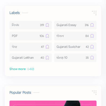
Labels
નિબંધ
Gujarati Essay
PDF
લેખન
પેપર
Gujarati Suvichar
Gujarati Lekhan
ધોરણ 10
અર્થ વિસ્તાર
વિચાર વિસ્તાર
સ્ટેટ્સ
10 Lines
10 વાક્યો
Download
Popular Posts
સુવિચાર
Gujarati Vyakaran