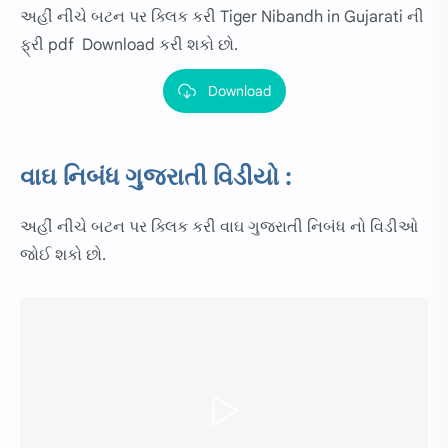
અહીં નીચે બટન પર ક્લિક કરી Tiger Nibandh in Gujarati ની
ફ્રી pdf Download કરી શકો છો.
Download
વાઘ નિબંધ ગુજરાતી વિડીયો :
અહીં નીચે બટન પર ક્લિક કરી વાઘ ગુજરાતી નિબંધ નો વિડીઓ
જોઈ શકો છો.