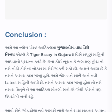
Conclusion :
અમે આ બ્લોગ પોસ્ટ આર્ટિકલમાં
ગુજરાતીમાં
વાઘ વિશે
નિબંધ
એટલે કે
Tiger Essay in Gujarati
વિશે સંપૂર્ણ માહિતી
આપવાનો પ્રયત્ન કર્યો છે. છતાં કોઈ સૂચન કે ભલામણ હોય તો
તમે નીચે કોમેન્ટ બોક્સ માં મેસેજ કરી શકો છો. અમને આશા છે કે
તમને અમારું કામ ગમ્યું હશે. અમે જેમ બને સારી અને નવી
Latest માહિતી આપી છે. તમને અમારું કામ ગમ્યું હોય તો તમે
તમારા મિત્રો ને આ આર્ટિકલ મોકલી શકો છો જેથી એમને પણ
ઉપયોગી બની રહે.
આવી રીતે જોડાયેલા રહો અમારી સાથે અને સાથ સહકાર આપતા