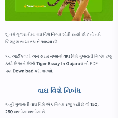
શું તમે ગુજરાતીમાં વાઘ વિશે નિબંધ શોધી રહ્યાં છો ? તો તમે
બિલકુલ સાચા સ્થાને આવ્યા છો!
આ આર્ટીકલમાં અમે સરસ મજાનો
વાઘ
વિશે ગુજરાતી નિબંધ રજુ
કર્યો છે અને છેલ્લે
Tiger Essay In Gujarati
ની PDF
પણ
Download
કરી શકશો.
વાઘ વિશે નિબંધ
અહીં ગુજરાતી વાઘ વિશે એક નિબંધ રજુ કર્યો છે જે
150,
250
શબ્દોમાં શબ્દોમાં છે.