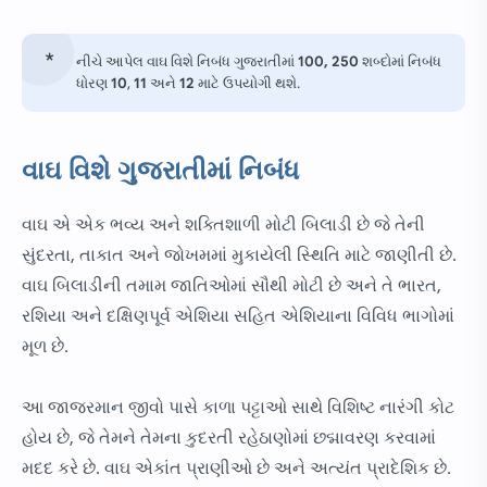
નીચે આપેલ વાઘ વિશે નિબંધ ગુજરાતીમાં
100, 250
શબ્દોમાં નિબંધ
ધોરણ
10
,
11
અને
12
માટે ઉપયોગી થશે.
વાઘ વિશે ગુજરાતીમાં નિબંધ
વાઘ એ એક ભવ્ય અને શક્તિશાળી મોટી બિલાડી છે જે તેની
સુંદરતા, તાકાત અને જોખમમાં મુકાયેલી સ્થિતિ માટે જાણીતી છે.
વાઘ બિલાડીની તમામ જાતિઓમાં સૌથી મોટી છે અને તે ભારત,
રશિયા અને દક્ષિણપૂર્વ એશિયા સહિત એશિયાના વિવિધ ભાગોમાં
મૂળ છે.
આ જાજરમાન જીવો પાસે કાળા પટ્ટાઓ સાથે વિશિષ્ટ નારંગી કોટ
હોય છે, જે તેમને તેમના કુદરતી રહેઠાણોમાં છદ્માવરણ કરવામાં
મદદ કરે છે. વાઘ એકાંત પ્રાણીઓ છે અને અત્યંત પ્રાદેશિક છે.