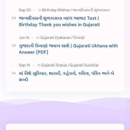
શિક્ષક દિવસ
ઉત્તરાયણ
જન્મદિવસની શુભકામના બદલ આભાર Text |
કહેવતો
Birthday Wishes
Birthday Thank you wishes in Gujarati
Gujarati Slogans
Gujarati Speech
ગુજરાતી ઉખાણાં જવાબ સાથે | Gujarati Ukhana with
ગુજરાતી વ્યાકરણ
જન્મદિવસની શુભકામના
Answer [PDF]
જ્ઞાન સાધના પરીક્ષા
Lekhan
માં વિશે સુવિચાર, શાયરી, કહેવતો, કવિતા, પંક્તિ અને બે
Merit List
ગુજરાતી વાર્તા
શબ્દો
ગુજરાતી સુવિચાર
જન્માષ્ટમી
દિન વિશેષ
ધોરણ 12
બાળ વાર્તા
Answer Key