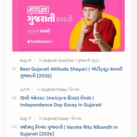
શાયરી
આરતી
અહેવાલ લેખન
શુભેચ્છા સંદેશ
Information
ગુજરાતી શબ્દો
ધોરણ 5
માહિતી
CET
ગુજરાતી સૂત્ર
Best Gujarati Attitude Shayari | એટીટ્યુડ શાયરી
ગુજરાતી [2026]
ચાલીસા
15મી ઓગસ્ટ
દિવાળી
સમાનાર્થી શબ્દો
15મી ઓગસ્ટ (સ્વતંત્રતા દિવસ) નિબંધ |
Independence Day Essay in Gujarati
સ્પીચ ગુજરાતી
Textbook PDF
રક્ષાબંધન
26 જાન્યુઆરી
વર્ષાઋતુ નિબંધ ગુજરાતી | Varsha Ritu Nibandh In
Gujarati [2026]
જાણવા જેવું
ધોરણ 8