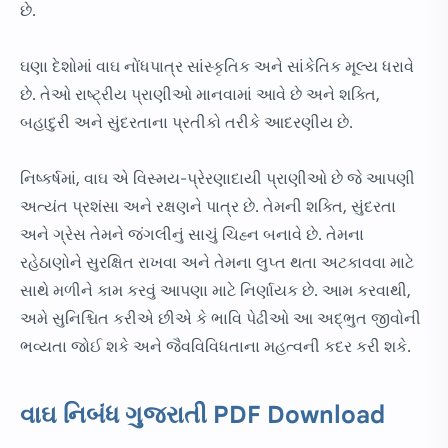
છે.
ઘણા દેશોમાં વાઘ નોંધપાત્ર સાંસ્કૃતિક અને સાંકેતિક મૂલ્ય ધરાવે
છે. તેઓ રાષ્ટ્રીય પ્રાણીઓ માનવામાં આવે છે અને શક્તિ,
બહાદુરી અને સુંદરતાના પ્રતીકો તરીકે આદરણીય છે.
નિષ્કર્ષમાં, વાઘ એ વિસ્મય-પ્રેરણાદાયી પ્રાણીઓ છે જે આપણી
અત્યંત પ્રશંસા અને રક્ષણને પાત્ર છે. તેમની શક્તિ, સુંદરતા
અને ગ્રેસ તેમને જંગલીનું સાચું ચિહ્ન બનાવે છે. તેમના
રહેઠાણોને સુરક્ષિત રાખવા અને તેમના લુપ્ત થતા અટકાવવા માટે
સાથે મળીને કામ કરવું આપણા માટે નિર્ણાયક છે. આમ કરવાથી,
અમે સુનિશ્ચિત કરીએ છીએ કે ભાવિ પેઢીઓ આ અદ્ભુત જીવોની
ભવ્યતા જોઈ શકે અને જૈવવિવિધતાના મહત્વની કદર કરી શકે.
વાઘ નિબંધ ગુજરાતી PDF Download