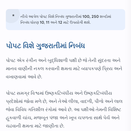
નીચે આપેલ પોપટ વિશે નિબંધ ગુજરાતીમાં
100, 250
શબ્દોમાં
નિબંધ ધોરણ
10
,
11
અને
12
માટે ઉપયોગી થશે.
પોપટ વિશે ગુજરાતીમાં નિબંધ
પોપટ એક રંગીન અને બુદ્ધિશાળી પક્ષી છે જે તેની સુંદરતા અને
માનવ વાણીની નકલ કરવાની ક્ષમતા માટે વ્યાપકપણે પ્રિય અને
વખાણવામાં આવે છે.
પોપટ સમગ્ર વિશ્વમાં ઉષ્ણકટિબંધીય અને ઉષ્ણકટિબંધીય
પ્રદેશોમાં જોવા મળે છે, અને તેઓ લીલા, વાદળી, પીળો અને લાલ
જેવા વિવિધ ગતિશીલ રંગોમાં આવે છે. આ પક્ષીઓ તેમની વિશિષ્ટ
હૂકવાળી ચાંચ, મજબૂત પંજા અને ખૂબ ચપળતા સાથે પેર્ચ અને
ચઢવાની ક્ષમતા માટે જાણીતા છે.