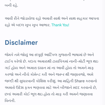
બની રહે.
આવી રીતે જોડાયેલા રહો અમારી સાથે અને સાથ સહકાર આપતા
રહો એ બદલ ખુબ ખુબ આભાર.
Thank You!
Disclaimer
જેમકે તમે જોયું આ સંપૂર્ણ આર્ટિકલ ગુજરાતી ભાષામાં છે અને
ટાઈપ કરેલો છે. કદાચ અમારાથી ટાયપિંગમાં નાની-મોટી ભૂલ થઇ
ગઈ હોય અને અમારા ધ્યાન માં ના આવી હોય તો અમને માફ
કરજો અને નીચે કોમેન્ટ કરી અને જરૂર થી જણાવજો, અમે
જલ્દી થી સુધારવાની કોશિશ કરીશું. આ માહિતી Share કરવાનો
અમારો ઉદેશ ફક્ત ભણવવા માટે અને બીજાને મદદ કરવાનો છે,
છતાં અમારી કોઈ ભૂલ થઇ હોય તો માફ કરી અમને જણાવવા
વિનંતી.