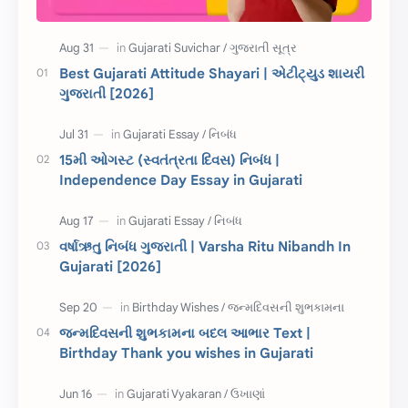
ધોરણ 5
માહિતી
CET
ગુજરાતી સૂત્ર
Best Gujarati Attitude Shayari | એટીટ્યુડ શાયરી
ગુજરાતી [2026]
ચાલીસા
15મી ઓગસ્ટ
દિવાળી
સમાનાર્થી શબ્દો
15મી ઓગસ્ટ (સ્વતંત્રતા દિવસ) નિબંધ |
Independence Day Essay in Gujarati
સ્પીચ ગુજરાતી
Textbook PDF
રક્ષાબંધન
26 જાન્યુઆરી
વર્ષાઋતુ નિબંધ ગુજરાતી | Varsha Ritu Nibandh In
Gujarati [2026]
જાણવા જેવું
ધોરણ 8
શિક્ષક દિવસ
ઉત્તરાયણ
જન્મદિવસની શુભકામના બદલ આભાર Text |
કહેવતો
Birthday Wishes
Birthday Thank you wishes in Gujarati
Gujarati Slogans
Gujarati Speech