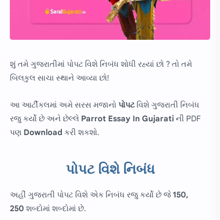
શું તમે ગુજરાતીમાં પોપટ વિશે નિબંધ શોધી રહ્યાં છો ? તો તમે
બિલકુલ સાચા સ્થાને આવ્યા છો!
આ આર્ટીકલમાં અમે સરસ મજાનો
પોપટ
વિશે ગુજરાતી નિબંધ
રજુ કર્યો છે અને છેલ્લે
Parrot Essay In Gujarati
ની PDF
પણ
Download
કરી શકશો.
પોપટ વિશે નિબંધ
અહીં ગુજરાતી પોપટ વિશે એક નિબંધ રજુ કર્યો છે જે
150,
250
શબ્દોમાં શબ્દોમાં છે.