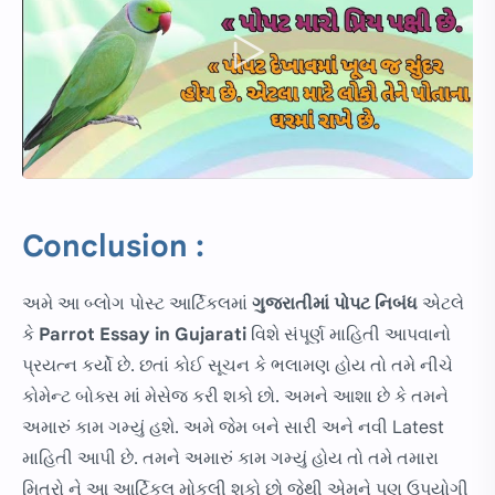
Conclusion :
અમે આ બ્લોગ પોસ્ટ આર્ટિકલમાં
ગુજરાતીમાં
પોપટ નિબંધ
એટલે
કે
Parrot Essay in Gujarati
વિશે સંપૂર્ણ માહિતી આપવાનો
પ્રયત્ન કર્યો છે. છતાં કોઈ સૂચન કે ભલામણ હોય તો તમે નીચે
કોમેન્ટ બોક્સ માં મેસેજ કરી શકો છો. અમને આશા છે કે તમને
અમારું કામ ગમ્યું હશે. અમે જેમ બને સારી અને નવી Latest
માહિતી આપી છે. તમને અમારું કામ ગમ્યું હોય તો તમે તમારા
મિત્રો ને આ આર્ટિકલ મોકલી શકો છો જેથી એમને પણ ઉપયોગી