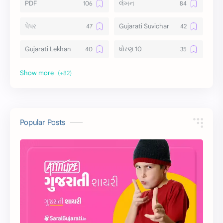
PDF
લેખન
પેપર
Gujarati Suvichar
Gujarati Lekhan
ધોરણ 10
અર્થ વિસ્તાર
વિચાર વિસ્તાર
સ્ટેટ્સ
10 Lines
10 વાક્યો
Download
Popular Posts
સુવિચાર
Gujarati Vyakaran
શાયરી
આરતી
અહેવાલ લેખન
શુભેચ્છા સંદેશ
Information
ગુજરાતી શબ્દો