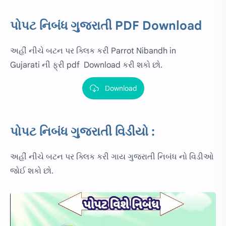
પોપટ નિબંધ ગુજરાતી PDF Download
અહીં નીચે બટન પર ક્લિક કરી Parrot Nibandh in
Gujarati ની ફ્રી pdf Download કરી શકો છો.
Download
પોપટ નિબંધ ગુજરાતી વિડીયો :
અહીં નીચે બટન પર ક્લિક કરી ગાય ગુજરાતી નિબંધ નો વિડીઓ
જોઈ શકો છો.