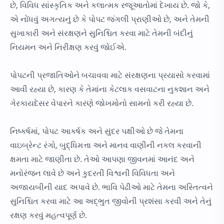
છે, વિવિધ સાંસ્કૃતિક અને કલાત્મક રજૂઆતોમાં દેખાય છે. જો કે,
એ નોંધવું અગત્યનું છે કે પોપટ જંગલી પ્રાણીઓ છે, અને તેમની
સુખાકારી અને સંરક્ષણને સુનિશ્ચિત કરવા માટે તેમની બંદીનું
નિયમન અને નિરીક્ષણ કરવું જોઈએ.
પોપટની પ્રજાતિઓને બચાવવા માટે સંરક્ષણના પ્રયાસો કરવામાં
આવી રહ્યા છે, કારણ કે તેમાંના કેટલાક વસવાટના નુકશાન અને
ગેરકાયદેસર વેપારને કારણે જોખમોનો સામનો કરી રહ્યા છે.
નિષ્કર્ષમાં, પોપટ આકર્ષક અને સુંદર પક્ષીઓ છે જે તેમના
વાઇબ્રેન્ટ રંગો, બુદ્ધિમત્તા અને માનવ વાણીની નકલ કરવાની
ક્ષમતા માટે જાણીતા છે. તેઓ આપણા જીવનમાં આનંદ અને
મનોરંજન લાવે છે અને કુદરતી વિશ્વની વિવિધતા અને
અજાયબીની યાદ અપાવે છે. ભાવિ પેઢીઓ માટે તેમના અસ્તિત્વને
સુનિશ્ચિત કરવા માટે આ અદ્ભુત જીવોની પ્રશંસા કરવી અને તેનું
રક્ષણ કરવું મહત્વપૂર્ણ છે.