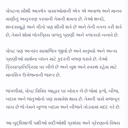
પોપટના સૌથી આકર્ષક પાસાઓમાંની એક એ અવાજ અને માનવ
વાણીનું અનુકરણ કરવાની તેમની ક્ષમતા છે. તેઓ શબ્દો,
શબ્દસમૂહો અને ગીતો પણ શીખી શકે છે અને તેની નકલ કરી શકે
છે, તેમને શોમાં લોકપ્રિય પાળતુ પ્રાણી અને કલાકારો બનાવે છે.
પોપટ પણ અત્યંત સામાજિક જીવો છે અને મનુષ્યો અને અન્ય
પ્રાણીઓ સાથેના બંધન માટે કુદરતી વલણ ધરાવે છે. તેઓ
ક્રિયાપ્રતિક્રિયા પર ખીલે છે અને ખુશ અને સ્વસ્થ રહેવા માટે
માનસિક ઉત્તેજનાની જરૂર છે.
જંગલીમાં, પોપટ વિવિધ આહાર પર ખોરાક લે છે જેમાં ફળો, બીજ,
બદામ અને જંતુઓનો પણ સમાવેશ થાય છે. તેમની પાસે મજબૂત
ચાંચ છે જે તેમને ખુલ્લા બદામ અને બીજને તોડવામાં મદદ કરે છે.
આ બુદ્ધિશાળી પક્ષીઓ સદીઓથી પ્રશંસા અને પ્રેરણાનો વિષય