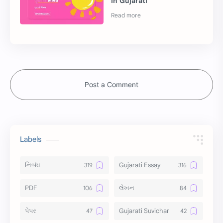
in Gujarati
Post a Comment
Labels
નિબંધ
Gujarati Essay
PDF
લેખન
પેપર
Gujarati Suvichar