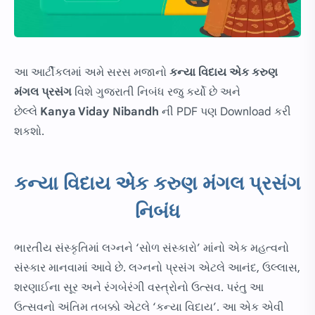
આ આર્ટીકલમાં અમે સરસ મજાનો
કન્યા વિદાય એક કરુણ
મંગલ પ્રસંગ
વિશે ગુજરાતી નિબંધ રજુ કર્યો છે અને
છેલ્લે
Kanya Viday Nibandh
ની PDF પણ
Download
કરી
શકશો.
કન્યા વિદાય એક કરુણ મંગલ પ્રસંગ
નિબંધ
ભારતીય સંસ્કૃતિમાં લગ્નને ‘સોળ સંસ્કારો’ માંનો એક મહત્વનો
સંસ્કાર માનવામાં આવે છે. લગ્નનો પ્રસંગ એટલે આનંદ, ઉલ્લાસ,
શરણાઈના સૂર અને રંગબેરંગી વસ્ત્રોનો ઉત્સવ. પરંતુ આ
ઉત્સવનો અંતિમ તબક્કો એટલે ‘કન્યા વિદાય’. આ એક એવી