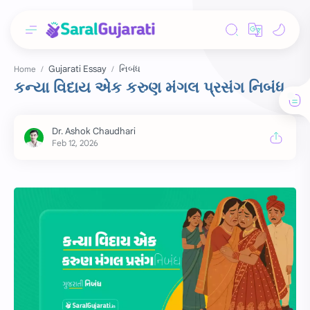
Gujarati Essay
નિબંધ
Home
કન્યા વિદાય એક કરુણ મંગલ પ્રસંગ નિબંધ