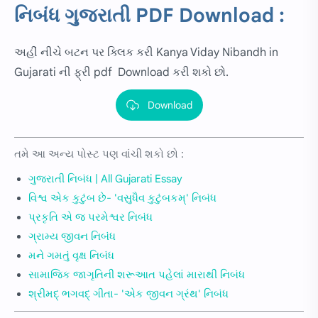
નિબંધ ગુજરાતી PDF Download :
અહીં નીચે બટન પર ક્લિક કરી
Kanya Viday
Nibandh in
Gujarati ની ફ્રી pdf Download કરી શકો છો.
Download
તમે આ અન્ય પોસ્ટ પણ વાંચી શકો છો :
ગુજરાતી નિબંધ | All Gujarati Essay
વિશ્વ એક કુટુંબ છે- 'વસુધૈવ કુટુંબકમ્' નિબંધ
પ્રકૃતિ એ જ પરમેશ્વર નિબંધ
ગ્રામ્ય જીવન નિબંધ
મને ગમતું વૃક્ષ નિબંધ
સામાજિક જાગૃતિની શરૂઆત પહેલાં મારાથી નિબંધ
શ્રીમદ્ ભગવદ્ ગીતા- 'એક જીવન ગ્રંથ' નિબંધ