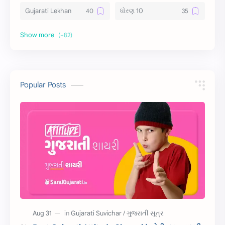
Gujarati Lekhan
ધોરણ 10
અર્થ વિસ્તાર
વિચાર વિસ્તાર
સ્ટેટ્સ
10 Lines
10 વાક્યો
Download
Popular Posts
સુવિચાર
Gujarati Vyakaran
શાયરી
આરતી
અહેવાલ લેખન
શુભેચ્છા સંદેશ
Information
ગુજરાતી શબ્દો
ધોરણ 5
માહિતી
CET
ગુજરાતી સૂત્ર