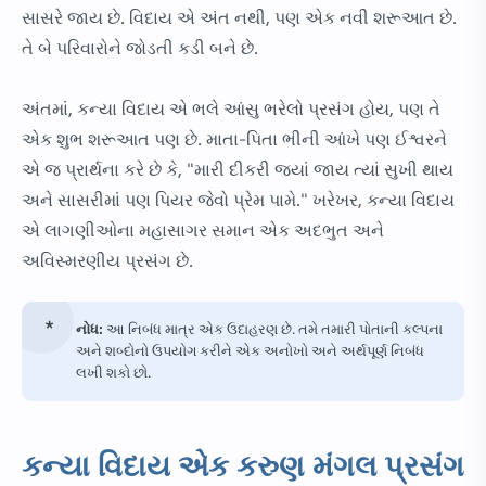
સાસરે જાય છે. વિદાય એ અંત નથી, પણ એક નવી શરૂઆત છે.
તે બે પરિવારોને જોડતી કડી બને છે.
અંતમાં, કન્યા વિદાય એ ભલે આંસુ ભરેલો પ્રસંગ હોય, પણ તે
એક શુભ શરૂઆત પણ છે. માતા-પિતા ભીની આંખે પણ ઈશ્વરને
એ જ પ્રાર્થના કરે છે કે, "મારી દીકરી જ્યાં જાય ત્યાં સુખી થાય
અને સાસરીમાં પણ પિયર જેવો પ્રેમ પામે." ખરેખર, કન્યા વિદાય
એ લાગણીઓના મહાસાગર સમાન એક અદભુત અને
અવિસ્મરણીય પ્રસંગ છે.
નોધ:
આ નિબંધ માત્ર એક ઉદાહરણ છે. તમે તમારી પોતાની કલ્પના
અને શબ્દોનો ઉપયોગ કરીને એક અનોખો અને અર્થપૂર્ણ નિબંધ
લખી શકો છો.
કન્યા વિદાય એક કરુણ મંગલ પ્રસંગ