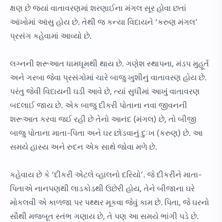
ક્ષણ છે જ્યાં વાતાવરણમાં શરણાઈના મંગલ સૂર હોવા છતાં
આંખોમાં આંસુ હોય છે. તેથી જ કન્યા વિદાયને ‘કરુણ મંગલ’
પ્રસંગ કહેવામાં આવ્યો છે.
લગ્નની શરૂઆત ધામધૂમથી થાય છે. ગણેશ સ્થાપના, મંડપ મુહૂર્ત
અને ગરબા જેવા પ્રસંગોમાં ચારે બાજુ ખુશીનું વાતાવરણ હોય છે.
પરંતુ જેવી વિદાયની ઘડી આવે છે, ત્યાં સુધીમાં આખું વાતાવરણ
બદલાઈ જાય છે. એક બાજુ દીકરી પોતાના નવા જીવનની
શરૂઆત કરવા જઈ રહી છે તેનો આનંદ (મંગલ) છે, તો બીજી
બાજુ પોતાના માતા-પિતા અને ઘર છોડવાનું દુઃખ (કરુણ) છે. આ
સમયે હાસ્ય અને રુદન એક સાથે જોવા મળે છે.
કહેવાય છે કે ‘દીકરી એટલે વ્હાલનો દરિયો’. જે દીકરીને માતા-
પિતાએ નાનપણથી લાડકોડથી ઉછેરી હોય, તેને બીજાના ઘરે
મોકલવી એ કાળજા પર પથ્થર મૂકવા જેવું કામ છે. પિતા, જે ઘરનો
સૌથી મજબૂત સ્તંભ ગણાય છે, તે પણ આ સમયે ભાંગી પડે છે.