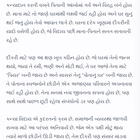
કન્યાદાન કરતી વખતે પિતાની આંખોમાં ગર્વ અને વિરહ બંને હોય
છે. માતા માટે તો જાણે ઘરમાંથી લક્ષ્મી જઈ રહી હોય અને ઘર સુનું
થઈ જતું હોય તેવો આઘાત લાગે છે. ઘરના દરેક ખૂણામાં દીકરીની
યાદો વસેલી હોય છે, જે વિદાય પછી માતા-પિતાને સતત સતાવતી
રહે છે.
દીકરી માટે પણ આ ક્ષણ ખૂબ કઠિન હોય છે. જે ઘરમાં તેનો જન્મ
થયો, જ્યાં તે રમી, ભણી અને મોટી થઈ, તે ઘર આજે તેના માટે
‘પિયર’ બની જાય છે અને સાસરું તેનું ‘પોતાનું ઘર’ બની જાય છે.
તે પોતાના સ્વજનોને છોડીને એક અજાણ્યા પરિવારને અપનાવવા
જઈ રહી હોય છે. તેના મનમાં નવા જીવનના સપના હોય છે, પણ
સાથે સાથે પાછળ છૂટી રહેલા સંબંધોનો ડર પણ હોય છે.
કન્યા વિદાય એ કુદરતનો ક્રમ છે. સમાજની વ્યવસ્થા જાળવી
રાખવા માટે આ પરંપરા અનિવાર્ય છે. જેમ એક પક્ષી મોટું થાય
ત્યારે માળો છોડીને ઊડી જાય છે, તેમ દીકરી પણ સંસાર માંડવા