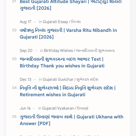
Best Gujarati Attitude Shayari | એટીટ્યુડ શાયરી
ગુજરાતી [2026]
ચાલીસા
15મી ઓગસ્ટ
દિવાળી
સમાનાર્થી શબ્દો
વર્ષાઋતુ નિબંધ ગુજરાતી | Varsha Ritu Nibandh In
Gujarati [2026]
સ્પીચ ગુજરાતી
Textbook PDF
રક્ષાબંધન
26 જાન્યુઆરી
જન્મદિવસની શુભકામના બદલ આભાર Text |
Birthday Thank you wishes in Gujarati
જાણવા જેવું
ધોરણ 8
શિક્ષક દિવસ
ઉત્તરાયણ
નિવૃત્તિ ની શુભેચ્છાઓ | વિદાય નિવૃત્તિ શુભેચ્છા સંદેશ |
કહેવતો
Birthday Wishes
Retirement wishes in Gujarati
Gujarati Slogans
Gujarati Speech
ગુજરાતી ઉખાણાં જવાબ સાથે | Gujarati Ukhana with
ગુજરાતી વ્યાકરણ
જન્મદિવસની શુભકામના
Answer [PDF]
જ્ઞાન સાધના પરીક્ષા
Lekhan