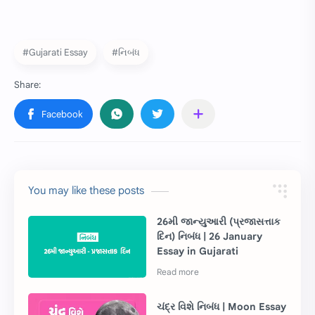
#Gujarati Essay
#નિબંધ
You may like these posts
26મી જાન્યુઆરી (પ્રજાસત્તાક
દિન) નિબંધ | 26 January
Essay in Gujarati
ચંદ્ર વિશે નિબંધ | Moon Essay