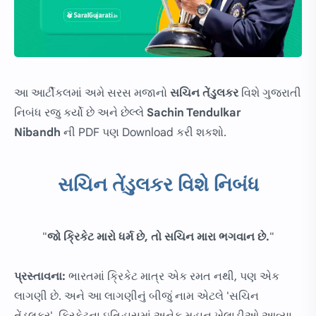
આ આર્ટીકલમાં અમે સરસ મજાનો
સચિન તેંડુલકર
વિશે ગુજરાતી
નિબંધ રજુ કર્યો છે અને છેલ્લે
Sachin Tendulkar
Nibandh
ની PDF પણ Download કરી શકશો.
સચિન તેંડુલકર વિશે નિબંધ
"
જો ક્રિકેટ મારો ધર્મ છે, તો સચિન મારા ભગવાન છે.
"
પ્રસ્તાવના:
ભારતમાં ક્રિકેટ માત્ર એક રમત નથી, પણ એક
લાગણી છે. અને આ લાગણીનું બીજું નામ એટલે 'સચિન