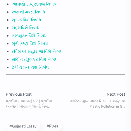
આપણો રાષ્ટ્રધ્વજ નિબંધ
રજાની મજા નિબંધ
સુરજ વિશે નિબંધ
ચંદ્ર વિશે નિબંધ
કમ્પ્યુટર વિશે નિબંધ
શ્રી કૃષ્ણ વિશે નિબંધ
રવિશંકર મહારાજ વિશે નિબંધ
સચિન તેંડુલકર વિશે નિબંધ
ટેલિવિઝન વિશે નિબંધ
#Gujarati Essay
#નિબંધ