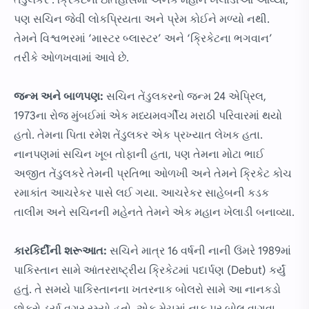
તેંડુલકર'. ક્રિકેટના ઇતિહાસમાં અનેક મહાન ખેલાડીઓ આવ્યા,
પણ સચિન જેવી લોકપ્રિયતા અને પ્રેમ કોઈને મળ્યો નથી.
તેમને વિશ્વભરમાં ‘માસ્ટર બ્લાસ્ટર’ અને ‘ક્રિકેટના ભગવાન’
તરીકે ઓળખવામાં આવે છે.
જન્મ અને બાળપણ:
સચિન તેંડુલકરનો જન્મ 24 એપ્રિલ,
1973ના રોજ મુંબઈમાં એક મધ્યમવર્ગીય મરાઠી પરિવારમાં થયો
હતો. તેમના પિતા રમેશ તેંડુલકર એક પ્રખ્યાત લેખક હતા.
નાનપણમાં સચિન ખૂબ તોફાની હતા, પણ તેમના મોટા ભાઈ
અજીત તેંડુલકરે તેમની પ્રતિભા ઓળખી અને તેમને ક્રિકેટ કોચ
રમાકાંત આચરેકર પાસે લઈ ગયા. આચરેકર સાહેબની કડક
તાલીમ અને સચિનની મહેનતે તેમને એક મહાન ખેલાડી બનાવ્યા.
કારકિર્દીની શરૂઆત:
સચિને માત્ર 16 વર્ષની નાની ઉંમરે 1989માં
પાકિસ્તાન સામે આંતરરાષ્ટ્રીય ક્રિકેટમાં પદાર્પણ (Debut) કર્યું
હતું. તે સમયે પાકિસ્તાનના ખતરનાક બોલરો સામે આ નાનકડો