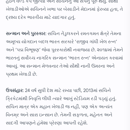
હેઠળ વર્લ્ડ કપ જીત્યો અને સચિનનું આ સપનું પૂરું થયું. સાથી
ખેલાડીઓએ સચિનને ખભા પર બેસાડીને મેદાનમાં ફેરવ્યા હતા, તે
દ્રશ્ય દરેક ભારતીય માટે યાદગાર હતું.
સન્માન અને પુરસ્કાર
: સચિન તેંડુલકરને રમતગમત ક્ષેત્રે તેમના
અમૂલ્ય યોગદાન બદલ ભારત સરકારે ‘રાજીવ ગાંધી ખેલ રત્ન’
અને ‘પદ્મ વિભૂષણ’ જેવા પુરસ્કારોથી નવાજ્યા છે. ૨૦૧૪માં તેમને
ભારતનું સર્વોચ્ચ નાગરિક સન્માન ‘ભારત રત્ન’ એનાયત કરવામાં
આવ્યું. આ સન્માન મેળવનાર તેઓ સૌથી નાની ઉંમરના અને
પ્રથમ ખેલાડી છે.
ઉપસંહાર
: 24 વર્ષ સુધી દેશ માટે રમ્યા પછી, 2013માં સચિને
ક્રિકેટમાંથી નિવૃત્તિ લીધી ત્યારે આખું સ્ટેડિયમ રડી પડ્યું હતું.
સચિન માત્ર એક મહાન ખેલાડી જ નહીં, પણ એક અત્યંત
વિનમ્ર અને સારા ઇન્સાન છે. તેમની સફળતા, મહેનત અને
સાદગી આપણને હંમેશા પ્રેરણા આપતી રહેશે.