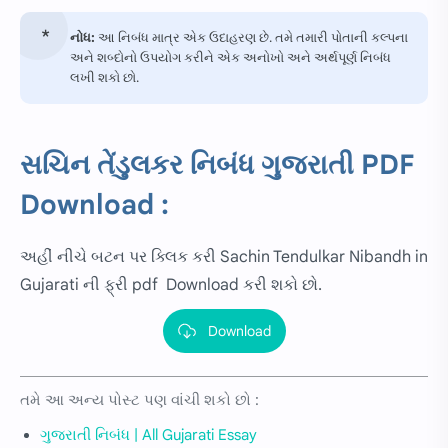
નોધ:
આ નિબંધ માત્ર એક ઉદાહરણ છે. તમે તમારી પોતાની કલ્પના
અને શબ્દોનો ઉપયોગ કરીને એક અનોખો અને અર્થપૂર્ણ નિબંધ
લખી શકો છો.
સચિન તેંડુલકર
નિબંધ ગુજરાતી PDF
Download :
અહીં નીચે બટન પર ક્લિક કરી Sachin Tendulkar Nibandh in
Gujarati ની ફ્રી pdf Download કરી શકો છો.
Download
તમે આ અન્ય પોસ્ટ પણ વાંચી શકો છો :
ગુજરાતી નિબંધ | All Gujarati Essay