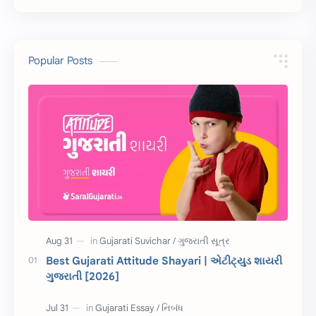
સ્ટેટ્સ
10 Lines
10 વાક્યો
Download
Popular Posts
સુવિચાર
Gujarati Vyakaran
શાયરી
આરતી
અહેવાલ લેખન
શુભેચ્છા સંદેશ
Information
ગુજરાતી શબ્દો
ધોરણ 5
માહિતી
CET
ગુજરાતી સૂત્ર
Best Gujarati Attitude Shayari | એટીટ્યુડ શાયરી
ગુજરાતી [2026]
ચાલીસા
15મી ઓગસ્ટ
દિવાળી
સમાનાર્થી શબ્દો