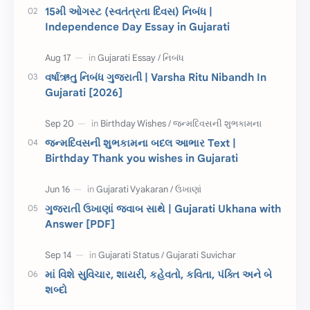
15મી ઓગસ્ટ (સ્વતંત્રતા દિવસ) નિબંધ |
Independence Day Essay in Gujarati
સ્પીચ ગુજરાતી
Textbook PDF
રક્ષાબંધન
26 જાન્યુઆરી
વર્ષાઋતુ નિબંધ ગુજરાતી | Varsha Ritu Nibandh In
Gujarati [2026]
જાણવા જેવું
ધોરણ 8
શિક્ષક દિવસ
ઉત્તરાયણ
જન્મદિવસની શુભકામના બદલ આભાર Text |
કહેવતો
Birthday Wishes
Birthday Thank you wishes in Gujarati
Gujarati Slogans
Gujarati Speech
ગુજરાતી ઉખાણાં જવાબ સાથે | Gujarati Ukhana with
ગુજરાતી વ્યાકરણ
જન્મદિવસની શુભકામના
Answer [PDF]
જ્ઞાન સાધના પરીક્ષા
Lekhan
માં વિશે સુવિચાર, શાયરી, કહેવતો, કવિતા, પંક્તિ અને બે
Merit List
ગુજરાતી વાર્તા
શબ્દો