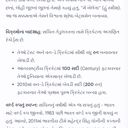
છોકરો ડર્યા વગર રમ્યો હતો. એક મેચમાં નાક પર બોલ વાગવા
છતાં, લોહી લૂછતાં લૂછતાં તેમણે કહ્યું હતું, "મેં ખેલેગા" (હું રમીશ).
આ જ મક્કમતાએ તેમને વિશ્વના શ્રેષ્ઠ બેટ્સમેન બનાવ્યા.
વિક્રમોના બાદશાહ
: સચિન તેંડુલકરના નામે ક્રિકેટના અગણિત
રેકોર્ડ્સ છે.
તેઓ ટેસ્ટ અને વન-ડે ક્રિકેટમાં સૌથી વધુ
રન
બનાવનાર
ખેલાડી છે.
આંતરરાષ્ટ્રીય ક્રિકેટમાં
100 સદી
(Century) ફટકારનાર
તેઓ દુનિયાના એકમાત્ર ખેલાડી છે.
2010માં વન-ડે ક્રિકેટમાં બેવડી સદી (
200
રન)
ફટકારનાર તેઓ પ્રથમ પુરુષ ક્રિકેટર બન્યા હતા.
વર્લ્ડ કપનું સ્વપ્ન:
સચિનનું વર્ષોથી એક જ સપનું હતું - ભારત
માટે વર્લ્ડ કપ જીતવો. 1983 પછી ભારત વર્લ્ડ કપ જીતી શક્યું ન
હતું. આખરે, 2011માં ભારતીય ટીમે મહેન્દ્ર સિંહ ધોનીની કપ્તાની