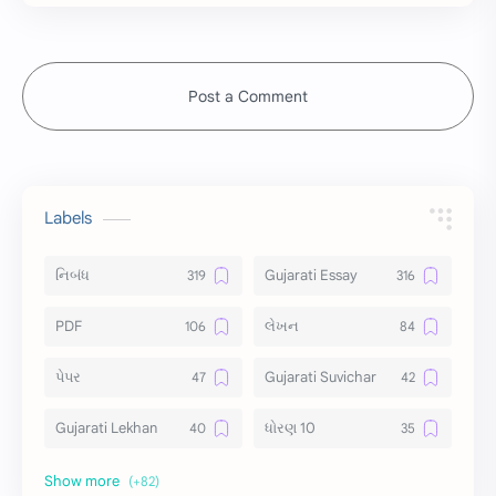
Post a Comment
Labels
નિબંધ
Gujarati Essay
PDF
લેખન
પેપર
Gujarati Suvichar
Gujarati Lekhan
ધોરણ 10
અર્થ વિસ્તાર
વિચાર વિસ્તાર