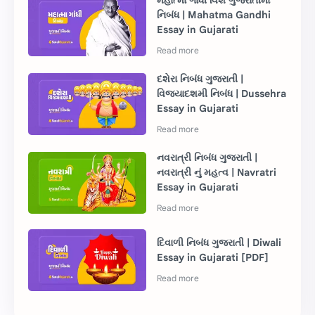
મહાત્મા ગાંધી વિશે ગુજરાતીમાં
નિબંધ | Mahatma Gandhi
Essay in Gujarati
દશેરા નિબંધ ગુજરાતી |
વિજયાદશમી નિબંધ | Dussehra
Essay in Gujarati
નવરાત્રી નિબંધ ગુજરાતી |
નવરાત્રી નું મહત્વ | Navratri
Essay in Gujarati
દિવાળી નિબંધ ગુજરાતી | Diwali
Essay in Gujarati [PDF]