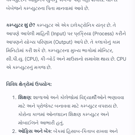
કમ્પ્યુટરને આધુનિક યુગનું 'મગજ' પણ કહી શકાય. ચાર્લ્સ
બેબેજને કમ્પ્યુટરના પિતા માનવામાં આવે છે.
કમ્પ્યુટર શું છે?
કમ્પ્યુટર એ એક ઇલેક્ટ્રોનિક યંત્ર છે. તે
આપણે આપેલી માહિતી (Input) પર પ્રક્રિયા (Process) કરીને
આપણને યોગ્ય પરિણામ (Output) આપે છે. તે કલાકોનું કામ
મિનિટોમાં કરી શકે છે. કમ્પ્યુટરના મુખ્ય ભાગોમાં મોનિટર,
સી.પી.યુ. (CPU), કી-બોર્ડ અને માઉસનો સમાવેશ થાય છે. CPU
એ કમ્પ્યુટરનું મગજ છે.
વિવિધ ક્ષેત્રોમાં ઉપયોગ:
શિક્ષણ
: શાળાઓ અને કોલેજોમાં વિદ્યાર્થીઓને ભણાવવા
માટે અને પ્રોજેક્ટ બનાવવા માટે કમ્પ્યુટર વપરાય છે.
કોરોના કાળમાં ઓનલાઇન શિક્ષણ કમ્પ્યુટર અને
મોબાઈલને આભારી હતું.
ઓફિસ અને બેંક
: બેંકમાં હિસાબ-કિતાબ રાખવા અને