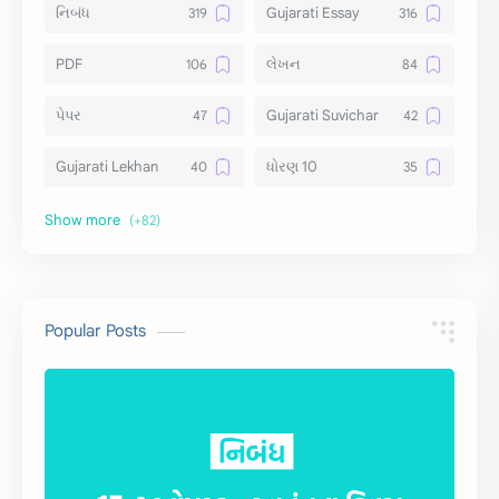
નિબંધ
Gujarati Essay
PDF
લેખન
પેપર
Gujarati Suvichar
Gujarati Lekhan
ધોરણ 10
અર્થ વિસ્તાર
વિચાર વિસ્તાર
સ્ટેટ્સ
10 Lines
10 વાક્યો
Download
Popular Posts
સુવિચાર
Gujarati Vyakaran
શાયરી
આરતી
અહેવાલ લેખન
શુભેચ્છા સંદેશ