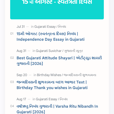
Information
ગુજરાતી શબ્દો
ધોરણ 5
માહિતી
CET
ગુજરાતી સૂત્ર
15મી ઓગસ્ટ (સ્વતંત્રતા દિવસ) નિબંધ |
Independence Day Essay in Gujarati
ચાલીસા
15મી ઓગસ્ટ
દિવાળી
સમાનાર્થી શબ્દો
Best Gujarati Attitude Shayari | એટીટ્યુડ શાયરી
ગુજરાતી [2026]
સ્પીચ ગુજરાતી
Textbook PDF
રક્ષાબંધન
26 જાન્યુઆરી
જન્મદિવસની શુભકામના બદલ આભાર Text |
Birthday Thank you wishes in Gujarati
જાણવા જેવું
ધોરણ 8
શિક્ષક દિવસ
ઉત્તરાયણ
વર્ષાઋતુ નિબંધ ગુજરાતી | Varsha Ritu Nibandh In
કહેવતો
Birthday Wishes
Gujarati [2026]