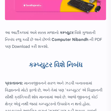
આ આર્ટીકલમાં અમે સરસ મજાનો
કમ્પ્યુટર
વિશે ગુજરાતી
નિબંધ રજુ કર્યો છે અને છેલ્લે
Computer Nibandh
ની PDF
પણ Download કરી શકશો.
કમ્પ્યુટર વિશે નિબંધ
પ્રસ્તાવના:
માનવજીવનને સરળ અને ઝડપી બનાવવામાં
વિજ્ઞાનનો મોટો ફાળો છે, અને તેમાં પણ 'કમ્પ્યુટર' એ વિજ્ઞાનની
સૌથી ક્રાંતિકારી શોધ માનવામાં આવે છે. આજે જીવનનું કોઈ
ક્ષેત્ર એવું નથી જ્યાં કમ્પ્યુટરનો ઉપયોગ ન થતો હોય.