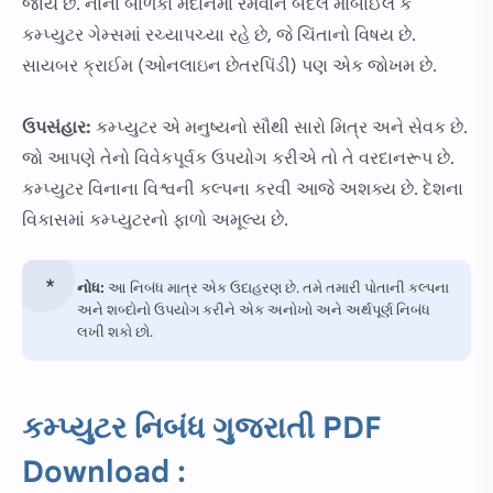
જાય છે. નાના બાળકો મેદાનમાં રમવાને બદલે મોબાઈલ કે
કમ્પ્યુટર ગેમ્સમાં રચ્યાપચ્યા રહે છે, જે ચિંતાનો વિષય છે.
સાયબર ક્રાઈમ (ઓનલાઇન છેતરપિંડી) પણ એક જોખમ છે.
ઉપસંહાર:
કમ્પ્યુટર એ મનુષ્યનો સૌથી સારો મિત્ર અને સેવક છે.
જો આપણે તેનો વિવેકપૂર્વક ઉપયોગ કરીએ તો તે વરદાનરૂપ છે.
કમ્પ્યુટર વિનાના વિશ્વની કલ્પના કરવી આજે અશક્ય છે. દેશના
વિકાસમાં કમ્પ્યુટરનો ફાળો અમૂલ્ય છે.
નોધ:
આ નિબંધ માત્ર એક ઉદાહરણ છે. તમે તમારી પોતાની કલ્પના
અને શબ્દોનો ઉપયોગ કરીને એક અનોખો અને અર્થપૂર્ણ નિબંધ
લખી શકો છો.
કમ્પ્યુટર
નિબંધ ગુજરાતી PDF
Download :