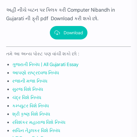
અહીં નીચે બટન પર ક્લિક કરી Computer Nibandh in
Gujarati ની ફ્રી pdf Download કરી શકો છો.
Download
તમે આ અન્ય પોસ્ટ પણ વાંચી શકો છો :
ગુજરાતી નિબંધ | All Gujarati Essay
આપણો રાષ્ટ્રધ્વજ નિબંધ
રજાની મજા નિબંધ
સુરજ વિશે નિબંધ
ચંદ્ર વિશે નિબંધ
કમ્પ્યુટર વિશે નિબંધ
શ્રી કૃષ્ણ વિશે નિબંધ
રવિશંકર મહારાજ વિશે નિબંધ
સચિન તેંડુલકર વિશે નિબંધ