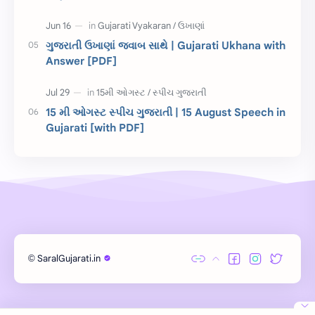
Gujarati Slogans
Gujarati Speech
ગુજરાતી ઉખાણાં જવાબ સાથે | Gujarati Ukhana with
ગુજરાતી વ્યાકરણ
જન્મદિવસની શુભકામના
Answer [PDF]
જ્ઞાન સાધના પરીક્ષા
Lekhan
15 મી ઓગસ્ટ સ્પીચ ગુજરાતી | 15 August Speech in
Merit List
ગુજરાતી વાર્તા
Gujarati [with PDF]
ગુજરાતી સુવિચાર
જન્માષ્ટમી
દિન વિશેષ
ધોરણ 12
બાળ વાર્તા
Answer Key
મહાત્મા ગાંધી
વાર્તા લેખન
SaralGujarati.in
©
Exam
Gujarati Status