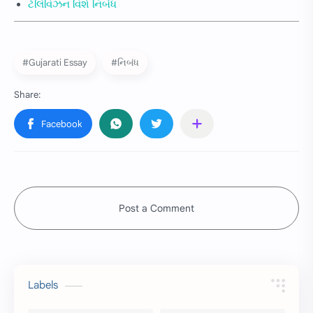
ટેલિવિઝન વિશે નિબંધ
#Gujarati Essay
#નિબંધ
Post a Comment
Labels