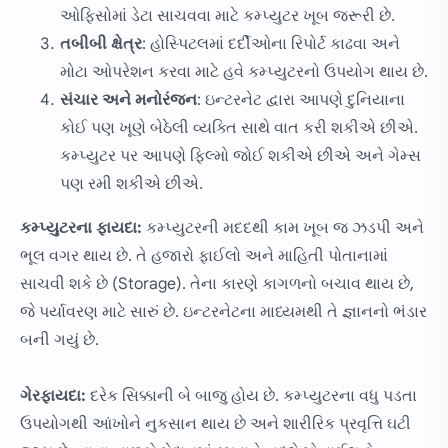
ઓફિસોમાં ડેટા સાચવવા માટે કમ્પ્યુટર ખૂબ જરૂરી છે.
તબીબી ક્ષેત્ર
: હોસ્પિટલમાં દર્દીઓના રિપોર્ટ કાઢવા અને
મોટા ઓપરેશન કરવા માટે હવે કમ્પ્યુટરનો ઉપયોગ થાય છે.
સંચાર અને મનોરંજન
: ઇન્ટરનેટ દ્વારા આપણે દુનિયાના
કોઈ પણ ખૂણે બેઠેલી વ્યક્તિ સાથે વાત કરી શકીએ છીએ.
કમ્પ્યુટર પર આપણે ફિલ્મો જોઈ શકીએ છીએ અને ગેમ્સ
પણ રમી શકીએ છીએ.
કમ્પ્યુટરના ફાયદા:
કમ્પ્યુટરની મદદથી કામ ખૂબ જ ઝડપી અને
ભૂલ વગર થાય છે. તે હજારો ફાઈલો અને માહિતી પોતાનામાં
સાચવી શકે છે (Storage). તેના કારણે કાગળનો બચાવ થાય છે,
જે પર્યાવરણ માટે સારું છે. ઇન્ટરનેટના માધ્યમથી તે જ્ઞાનનો ભંડાર
બની ગયું છે.
ગેરફાયદા:
દરેક સિક્કાની બે બાજુ હોય છે. કમ્પ્યુટરના વધુ પડતા
ઉપયોગથી આંખોને નુકસાન થાય છે અને શારીરિક પ્રવૃત્તિ ઘટી