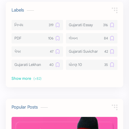
Labels
નિબંધ
Gujarati Essay
PDF
લેખન
પેપર
Gujarati Suvichar
Gujarati Lekhan
ધોરણ 10
અર્થ વિસ્તાર
વિચાર વિસ્તાર
સ્ટેટ્સ
10 Lines
10 વાક્યો
Download
Popular Posts
સુવિચાર
Gujarati Vyakaran