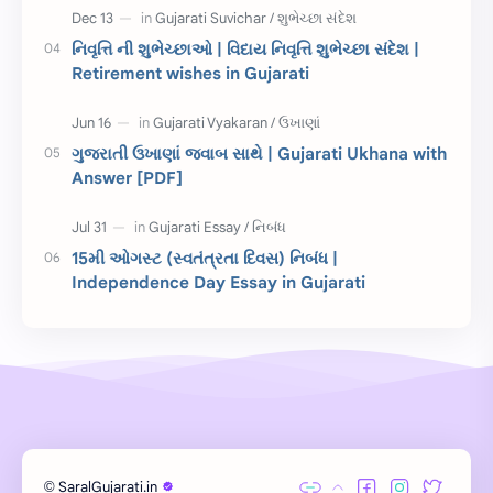
શિક્ષક દિવસ
ઉત્તરાયણ
નિવૃત્તિ ની શુભેચ્છાઓ | વિદાય નિવૃત્તિ શુભેચ્છા સંદેશ |
કહેવતો
Birthday Wishes
Retirement wishes in Gujarati
Gujarati Slogans
Gujarati Speech
ગુજરાતી ઉખાણાં જવાબ સાથે | Gujarati Ukhana with
ગુજરાતી વ્યાકરણ
જન્મદિવસની શુભકામના
Answer [PDF]
જ્ઞાન સાધના પરીક્ષા
Lekhan
15મી ઓગસ્ટ (સ્વતંત્રતા દિવસ) નિબંધ |
Merit List
ગુજરાતી વાર્તા
Independence Day Essay in Gujarati
ગુજરાતી સુવિચાર
જન્માષ્ટમી
દિન વિશેષ
ધોરણ 12
બાળ વાર્તા
Answer Key
મહાત્મા ગાંધી
વાર્તા લેખન
SaralGujarati.in
©