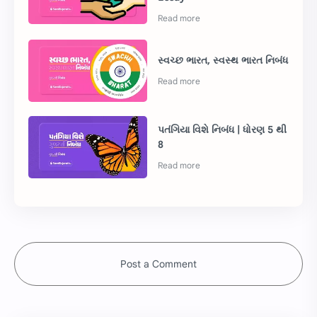
સ્વચ્છ ભારત, સ્વસ્થ ભારત નિબંધ
પતંગિયા વિશે નિબંધ | ધોરણ 5 થી
8
Post a Comment