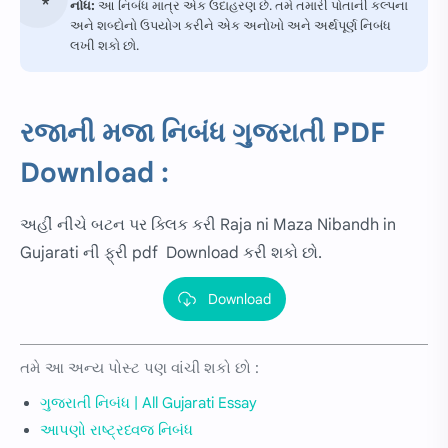
નોધ:
આ નિબંધ માત્ર એક ઉદાહરણ છે. તમે તમારી પોતાની કલ્પના
અને શબ્દોનો ઉપયોગ કરીને એક અનોખો અને અર્થપૂર્ણ નિબંધ
લખી શકો છો.
રજાની મજા
નિબંધ ગુજરાતી PDF
Download :
અહીં નીચે બટન પર ક્લિક કરી Raja ni Maza Nibandh in
Gujarati ની ફ્રી pdf Download કરી શકો છો.
Download
તમે આ અન્ય પોસ્ટ પણ વાંચી શકો છો :
ગુજરાતી નિબંધ | All Gujarati Essay
આપણો રાષ્ટ્રધ્વજ નિબંધ