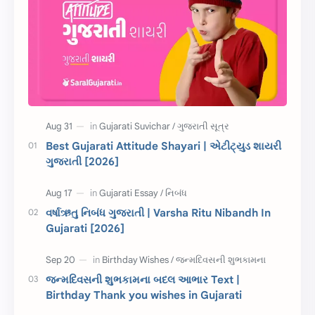
શાયરી
આરતી
અહેવાલ લેખન
શુભેચ્છા સંદેશ
Information
ગુજરાતી શબ્દો
ધોરણ 5
માહિતી
CET
ગુજરાતી સૂત્ર
Best Gujarati Attitude Shayari | એટીટ્યુડ શાયરી
ગુજરાતી [2026]
ચાલીસા
15મી ઓગસ્ટ
દિવાળી
સમાનાર્થી શબ્દો
વર્ષાઋતુ નિબંધ ગુજરાતી | Varsha Ritu Nibandh In
Gujarati [2026]
સ્પીચ ગુજરાતી
Textbook PDF
રક્ષાબંધન
26 જાન્યુઆરી
જન્મદિવસની શુભકામના બદલ આભાર Text |
Birthday Thank you wishes in Gujarati
જાણવા જેવું
ધોરણ 8