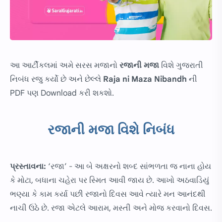
આ આર્ટીકલમાં અમે સરસ મજાનો
રજાની મજા
વિશે ગુજરાતી
નિબંધ રજુ કર્યો છે અને છેલ્લે
Raja ni Maza Nibandh
ની
PDF પણ Download કરી શકશો.
રજાની મજા વિશે નિબંધ
પ્રસ્તાવના:
‘રજા’ - આ બે અક્ષરનો શબ્દ સાંભળતા જ નાના હોય
કે મોટા, બધાના ચહેરા પર સ્મિત આવી જાય છે. આખો અઠવાડિયું
ભણ્યા કે કામ કર્યા પછી રજાનો દિવસ આવે ત્યારે મન આનંદથી
નાચી ઉઠે છે. રજા એટલે આરામ, મસ્તી અને મોજ કરવાનો દિવસ.