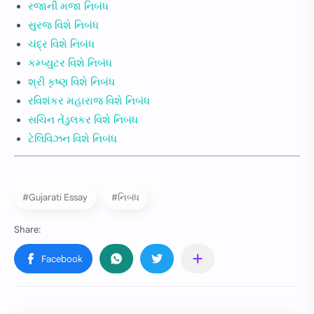
રજાની મજા નિબંધ
સુરજ વિશે નિબંધ
ચંદ્ર વિશે નિબંધ
કમ્પ્યુટર વિશે નિબંધ
શ્રી કૃષ્ણ વિશે નિબંધ
રવિશંકર મહારાજ વિશે નિબંધ
સચિન તેંડુલકર વિશે નિબંધ
ટેલિવિઝન વિશે નિબંધ
#Gujarati Essay
#નિબંધ