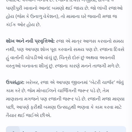
સ્વાદિષ્ટ પકવાન બનાવે છે. રજાના દિવસે ભજીયા, ઢોકળા કે
પાણીપુરી ખાવાનો આનંદ બમણો થઈ જાય છે. જો લાંબી રજાઓ
હોય (જેમ કે ઉનાળુ વેકેશન), તો મામાના ઘરે જવાની મજા જ
કંઈક ઓર હોય છે.
શોખ અને નવી પ્રવૃત્તિઓ:
રજા એ માત્ર આળસ કરવાનો સમય
નથી, પણ આપણા શોખ પૂરા કરવાનો સમય પણ છે. રજાના દિવસે
હું વાર્તાની ચોપડીઓ વાંચું છું, ચિત્રો દોરું છું અથવા અવનવી
વસ્તુઓ બનાવતા શીખું છું. રજાના કારણે મનને તાજગી મળે છે.
ઉપસંહાર:
ખરેખર, રજા એ આપણા જીવનમાં ‘બેટરી ચાર્જર’ જેવું
કામ કરે છે. જેમ મોબાઈલને ચાર્જિંગની જરૂર પડે છે, તેમ
માણસના મગજને પણ રજાની જરૂર પડે છે. રજાની મજા માણ્યા
પછી, આપણે ફરીથી બમણા ઉત્સાહથી ભણવા કે કામ કરવા માટે
તૈયાર થઈ જઈએ છીએ.