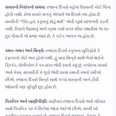
સવારનો નિરાંતનો સમય:
રજાના દિવસે વહેલા ઉઠવાની કોઈ ચિંતા
હોતી નથી. રોજ સવારે વાગતું એલાર્મ આ દિવસે બંધ હોય છે.
મમ્મીની “ઊઠ હવે, સ્કૂલનું મોડું થશે” એવી બૂમો સાંભળવી પડતી
નથી. નિરાંતે ઉઠવાનું અને બ્રશ કર્યા વગર સીધા પથારીમાં જ ચા-
દૂધ પીવાની જે મજા આવે છે, તે કંઈક અલગ જ હોય છે.
રમત-ગમત અને મિત્રો:
રજાના દિવસે સ્કૂલના યુનિફોર્મ કે
દફ્તરનો કોઈ ભાર હોતો નથી. હું મારા મિત્રો સાથે ભેગો થઈને
ક્રિકેટ, વોલીબોલ કે પકડદાવ જેવી રમતો રમું છું. બપોરના સમયે
અમે કેરમ, સાપસીડી કે લુડો જેવી ઘરમાં રમાતી રમતો રમીએ
છીએ. રજાના દિવસે મિત્રો સાથે ગપ્પાં મારવાની અને ટીવી
જોવાની પણ પૂરેપૂરી છૂટ હોય છે.
પિકનિક અને ખાણીપીણી:
ઘણીવાર રજાના દિવસે અમે પરિવાર
સાથે પિકનિક પર કે સિનેમા જોવા જઈએ છીએ. મમ્મી ઘરે