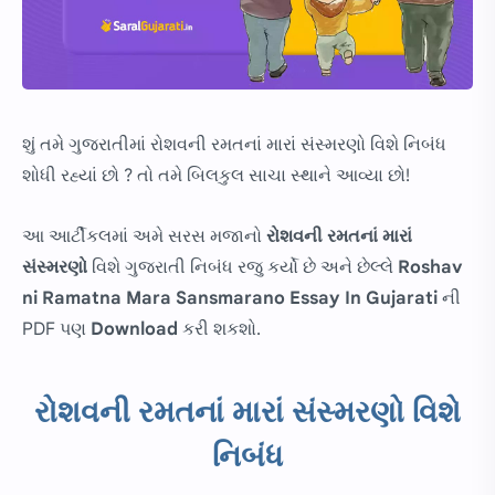
શું તમે ગુજરાતીમાં રોશવની રમતનાં મારાં સંસ્મરણો વિશે નિબંધ
શોધી રહ્યાં છો ? તો તમે બિલકુલ સાચા સ્થાને આવ્યા છો!
આ આર્ટીકલમાં અમે સરસ મજાનો
રોશવની રમતનાં મારાં
સંસ્મરણો
વિશે ગુજરાતી નિબંધ રજુ કર્યો છે અને છેલ્લે
Roshav
ni Ramatna Mara Sansmarano Essay In Gujarati
ની
PDF પણ
Download
કરી શકશો.
રોશવની રમતનાં મારાં સંસ્મરણો વિશે
નિબંધ