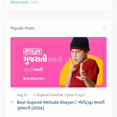
અર્થ વિસ્તાર
વિચાર વિસ્તાર
સ્ટેટ્સ
10 Lines
10 વાક્યો
Download
Popular Posts
સુવિચાર
Gujarati Vyakaran
શાયરી
આરતી
અહેવાલ લેખન
શુભેચ્છા સંદેશ
Information
ગુજરાતી શબ્દો
ધોરણ 5
માહિતી
CET
ગુજરાતી સૂત્ર
Best Gujarati Attitude Shayari | એટીટ્યુડ શાયરી
ગુજરાતી [2026]
ચાલીસા
15મી ઓગસ્ટ