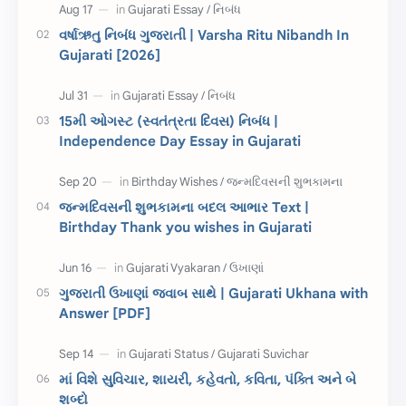
દિવાળી
સમાનાર્થી શબ્દો
વર્ષાઋતુ નિબંધ ગુજરાતી | Varsha Ritu Nibandh In
Gujarati [2026]
સ્પીચ ગુજરાતી
Textbook PDF
રક્ષાબંધન
26 જાન્યુઆરી
15મી ઓગસ્ટ (સ્વતંત્રતા દિવસ) નિબંધ |
Independence Day Essay in Gujarati
જાણવા જેવું
ધોરણ 8
શિક્ષક દિવસ
ઉત્તરાયણ
જન્મદિવસની શુભકામના બદલ આભાર Text |
કહેવતો
Birthday Wishes
Birthday Thank you wishes in Gujarati
Gujarati Slogans
Gujarati Speech
ગુજરાતી ઉખાણાં જવાબ સાથે | Gujarati Ukhana with
ગુજરાતી વ્યાકરણ
જન્મદિવસની શુભકામના
Answer [PDF]
જ્ઞાન સાધના પરીક્ષા
Lekhan
માં વિશે સુવિચાર, શાયરી, કહેવતો, કવિતા, પંક્તિ અને બે
Merit List
ગુજરાતી વાર્તા
શબ્દો