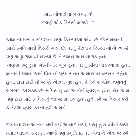
મારા ખોવાયેલા બચપણનો
જાણે એક કિસ્સો મળ્યો…”
આમ તો મારા બાળપણના ઘણા કિસ્સાઓ એવા છે, જે સમયની
સાથે સ્મૃતિમાંથી વિસરી ગયા છે, પરંતુ કેટલાક કિસ્સાઓએ આજે
પણ અડ્ડો જમાવી રાખ્યો છે. તે સમયે અમે બાળક હતા,
અણસમજુ હતા, મસ્તીખોર ખૂબ હતા, પરંતુ સૌના લાડકવાયા હતા.
માતાની મમતા અને પિતાનો પ્રેમ સતત અમારા પર વરસતા રહેતા
હતા. દાદા દાદી તો જાણે એટલા ખુશ હતા કે તેને શબ્દોમાં વર્ણવવું
લગભગ અશક્ય છે. રૂપિયાનું વ્યાજ કોને વ્હાલું ન હોય, તેમ અમે
પણ દાદા માટે રૂપિયાનું વ્યાજ સમાન હતાં. હવે તમે જ વિચાર કરો
કે કેટલો વ્હાલ કરતા હશે અમને.
જન્મના શરૂઆતના વર્ષો કંઈ જ યાદ નથી, પરંતુ હું ૪ વર્ષનો થયો
ત્યાર બાદના સ્મરણો આજે પણ સ્મૃતિપટ પર એવા ને એવા જ રમે