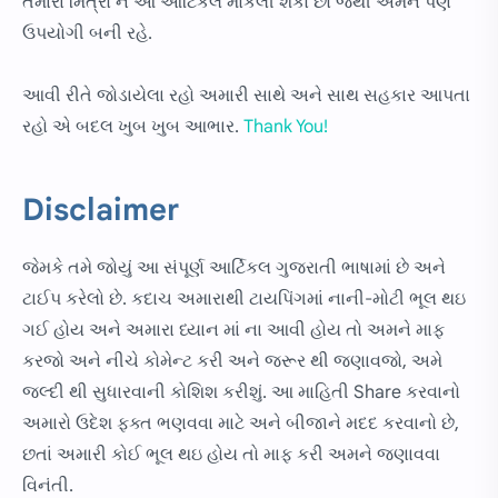
તમારા મિત્રો ને આ આર્ટિકલ મોકલી શકો છો જેથી એમને પણ
ઉપયોગી બની રહે.
આવી રીતે જોડાયેલા રહો અમારી સાથે અને સાથ સહકાર આપતા
રહો એ બદલ ખુબ ખુબ આભાર.
Thank You!
Disclaimer
જેમકે તમે જોયું આ સંપૂર્ણ આર્ટિકલ ગુજરાતી ભાષામાં છે અને
ટાઈપ કરેલો છે. કદાચ અમારાથી ટાયપિંગમાં નાની-મોટી ભૂલ થઇ
ગઈ હોય અને અમારા ધ્યાન માં ના આવી હોય તો અમને માફ
કરજો અને નીચે કોમેન્ટ કરી અને જરૂર થી જણાવજો, અમે
જલ્દી થી સુધારવાની કોશિશ કરીશું. આ માહિતી Share કરવાનો
અમારો ઉદેશ ફક્ત ભણવવા માટે અને બીજાને મદદ કરવાનો છે,
છતાં અમારી કોઈ ભૂલ થઇ હોય તો માફ કરી અમને જણાવવા
વિનંતી.