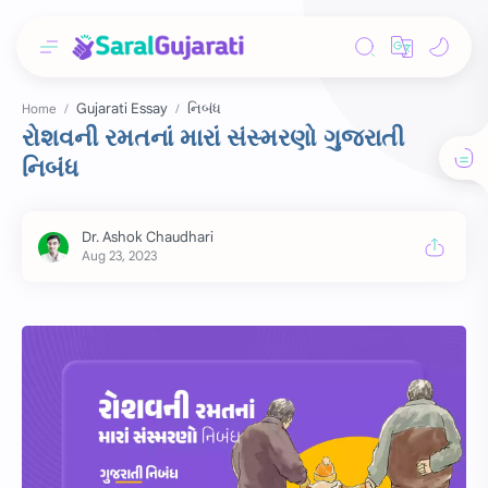
Gujarati Essay
નિબંધ
Home
રોશવની રમતનાં મારાં સંસ્મરણો ગુજરાતી
નિબંધ