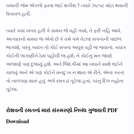
બધાની જેમ એકલો ફરવા જઈ શકીશ ? ત્યારે ઝટપટ મોટા થવાની
ઉતાવળ હતી.
ત્યારે ક્યાં ખબર હતી કે સમય જે વહી ગયો, તે ફરી નહિ આવે.
અત્યારનો સમય જ એવો છે કે તમે ગમે તેટલા સપનાની પાછળ
ભાગશો, પરંતુ ક્યાંક તો કોઈ સપના અધૂરા રહી જ જવાનાં. ક્યાંક
કોઈની લાગણીને ઠેસ પહોંચી જ હશે, ને કોઈનું મન જાણે
અજાણે પણ દુભાયું હશે. અને જિંદગીમાં આ બધાને સાથે લઈને
ચાલવું અને એ પણ કોઈને મનદુઃખ ન થાય એ રીતે, એના કરતાં
તો બાળપણ સારું હતું. ભલે રમકડાં તૂટેલા હતાં, પરંતુ દિલ નહોતા
તૂટેલા.
રોશવની રમતનાં મારાં સંસ્મરણો નિબંધ ગુજરાતી PDF
Download