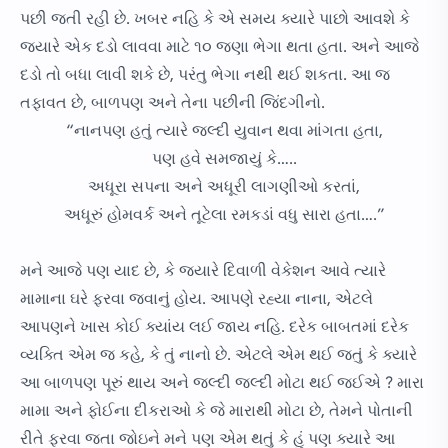
પછી જતી રહી છે. ખબર નહિ કે એ સમય ક્યારે પાછો આવશે કે
જ્યારે એક દડો લાવવા માટે ૧૦ જણા ભેગા થતા હતા. અને આજે
દડો તો બધા લાવી શકે છે, પરંતુ ભેગા નથી થઈ શકતા. આ જ
તફાવત છે, બાળપણ અને તેના પછીની જિંદગીનો.
“નાનપણ હતું ત્યારે જલ્દી યુવાન થવા માંગતા હતા,
પણ હવે સમજાયું કે…..
અધૂરા સપના અને અધૂરી લાગણીઓ કરતાં,
અધૂરું હોમવર્ક અને તૂટેલા રમકડાં વધુ સારા હતા….”
મને આજે પણ યાદ છે, કે જ્યારે દિવાળી વેકેશન આવે ત્યારે
મામાના ઘરે ફરવા જવાનું હોય. આપણે રહ્યા નાના, એટલે
આપણને ખાસ કોઈ ક્યાંય લઈ જાય નહિ. દરેક બાબતમાં દરેક
વ્યક્તિ એમ જ કહે, કે તું નાનો છે. એટલે એમ થઈ જતું કે ક્યારે
આ બાળપણ પૂરું થાય અને જલ્દી જલ્દી મોટા થઈ જઈએ ? મારા
મામા અને ફોઈના દીકરાઓ કે જે મારાથી મોટા છે, તેમને પોતાની
રીતે ફરવા જતા જોઇને મને પણ એમ થતું કે હું પણ ક્યારે આ