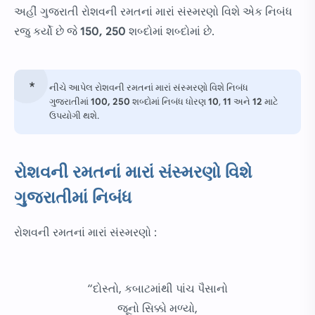
અહીં ગુજરાતી રોશવની રમતનાં મારાં સંસ્મરણો વિશે એક નિબંધ
રજુ કર્યો છે જે
150, 250
શબ્દોમાં શબ્દોમાં છે.
નીચે આપેલ રોશવની રમતનાં મારાં સંસ્મરણો વિશે નિબંધ
ગુજરાતીમાં
100, 250
શબ્દોમાં નિબંધ ધોરણ
10
,
11
અને
12
માટે
ઉપયોગી થશે.
રોશવની રમતનાં મારાં સંસ્મરણો વિશે
ગુજરાતીમાં નિબંધ
રોશવની રમતનાં મારાં સંસ્મરણો :
“દોસ્તો, કબાટમાંથી પાંચ પૈસાનો
જૂનો સિક્કો મળ્યો,