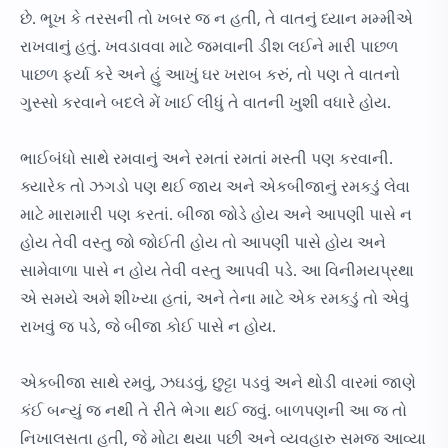
છે. ભૂખ કે તરસની તો ખબર જ ન હતી, તે વાતનું ધ્યાન મમ્મીએ
રાખવાનું હતું. ખવડાવવા માટે જમવાની ડીશ લઈને મારી પાછળ
પાછળ ફર્યા કરે અને હું આખું ઘર ખરાબ કરું, તો પણ તે વાતનો
ગુસ્સો કરવાને બદલે મેં ખાઈ લીધું તે વાતની ખુશી વધારે હોય.
ભાઈબંધો સાથે રમવાનું અને રમતાં રમતાં મસ્તી પણ કરવાની.
ક્યારેક તો ઝગડો પણ થઈ જાય અને એકબીજાનું રમકડું લેવા
માટે મારામારી પણ કરતાં. બીજા જોડે હોય અને આપણી પાસે ન
હોય તેવી વસ્તુ જો જોઈતી હોય તો આપણી પાસે હોય અને
સામેવાળા પાસે ન હોય તેવી વસ્તુ આપવી પડે. આ વિનીમયપ્રથા
એ સમયે અમે શીખ્યા હતાં, અને તેના માટે એક રમકડું તો એવું
રાખવું જ પડે, જે બીજા કોઈ પાસે ન હોય.
એકબીજા સાથે રમવું, ઝઘડવું, છુટ્ટા પડવું અને થોડી વારમાં જાણે
કંઈ બન્યું જ નથી તે રીતે ભેગા થઈ જવું. બાળપણની આ જ તો
નિખાલસતા હતી, જે મોટા થયા પછી અને વ્યવહારુ સમજ આવ્યા