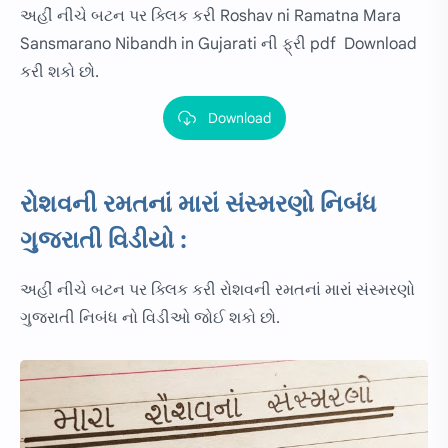
અહીં નીચે બટન પર ક્લિક કરી Roshav ni Ramatna Mara
Sansmarano Nibandh in Gujarati ની ફ્રી pdf Download
કરી શકો છો.
Download
રોશવની રમતનાં મારાં સંસ્મરણો નિબંધ
ગુજરાતી વિડીયો :
અહીં નીચે બટન પર ક્લિક કરી રોશવની રમતનાં મારાં સંસ્મરણો
ગુજરાતી નિબંધ નો વિડીઓ જોઈ શકો છો.