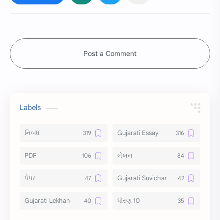
Post a Comment
Labels
નિબંધ
Gujarati Essay
PDF
લેખન
પેપર
Gujarati Suvichar
Gujarati Lekhan
ધોરણ 10