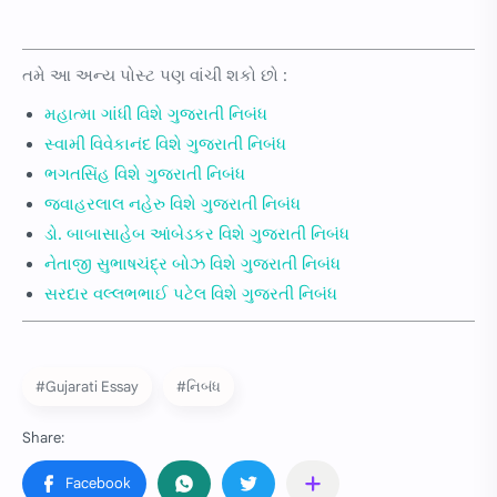
તમે આ અન્ય પોસ્ટ પણ વાંચી શકો છો :
મહાત્મા ગાંધી વિશે ગુજરાતી નિબંધ
સ્વામી વિવેકાનંદ વિશે ગુજરાતી નિબંધ
ભગતસિંહ વિશે ગુજરાતી નિબંધ
જવાહરલાલ નહેરુ વિશે ગુજરાતી નિબંધ
ડો. બાબાસાહેબ આંબેડકર વિશે ગુજરાતી નિબંધ
નેતાજી સુભાષચંદ્ર બોઝ વિશે ગુજરાતી નિબંધ
સરદાર વલ્લભભાઈ પટેલ વિશે ગુજરતી નિબંધ
#Gujarati Essay
#નિબંધ