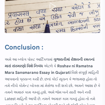
Conclusion :
અમે આ બ્લોગ પોસ્ટ આર્ટિકલમાં
ગુજરાતીમાં
રોશવની રમતનાં
મારાં સંસ્મરણો વિશે નિબંધ
એટલે કે
Roshav ni Ramatna
Mara Sansmarano Essay in Gujarati
વિશે સંપૂર્ણ માહિતી
આપવાનો પ્રયત્ન કર્યો છે. છતાં કોઈ સૂચન કે ભલામણ હોય તો
તમે નીચે કોમેન્ટ બોક્સ માં મેસેજ કરી શકો છો. અમને આશા છે કે
તમને અમારું કામ ગમ્યું હશે. અમે જેમ બને સારી અને નવી
Latest માહિતી આપી છે. તમને અમારું કામ ગમ્યું હોય તો તમે