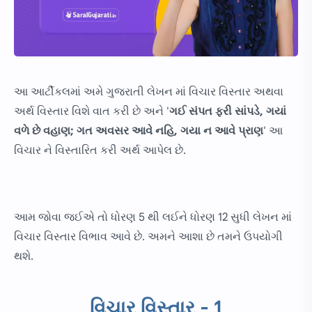
આ આર્ટીકલમાં અમે ગુજરાતી લેખન માં વિચાર વિસ્તાર અથવા
અર્થ વિસ્તાર વિશે વાત કરી છે અને '
ગઈ સંપત ફરી સાંપડે, ગયાં
વળે છે વહાણ; ગત અવસર આવે નહિ, ગયા ન આવે પ્રાણ
' આ
વિચાર ને વિસ્તારિત કરી અર્થ આપેલ છે.
આમ જોવા જઈએ તો ધોરણ 5 થી લઈને ધોરણ 12 સુધી લેખન માં
વિચાર વિસ્તાર વિભાવ આવે છે. અમને આશા છે તમને ઉપયોગી
થશે.
વિચાર વિસ્તાર - 1