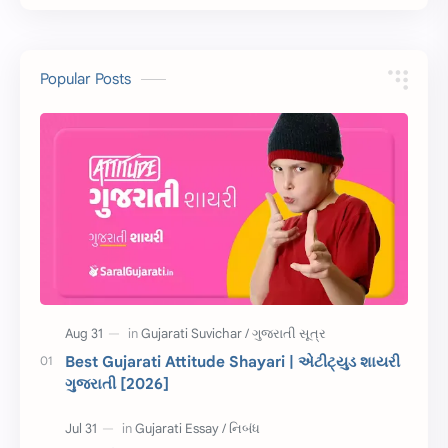
સ્ટેટ્સ
10 Lines
10 વાક્યો
Download
Popular Posts
સુવિચાર
Gujarati Vyakaran
શાયરી
આરતી
અહેવાલ લેખન
શુભેચ્છા સંદેશ
Information
ગુજરાતી શબ્દો
ધોરણ 5
માહિતી
CET
ગુજરાતી સૂત્ર
Best Gujarati Attitude Shayari | એટીટ્યુડ શાયરી
ગુજરાતી [2026]
ચાલીસા
15મી ઓગસ્ટ
દિવાળી
સમાનાર્થી શબ્દો