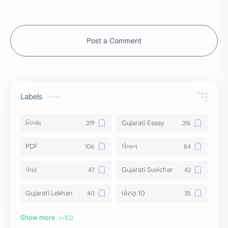
Post a Comment
Labels
નિબંધ
Gujarati Essay
PDF
લેખન
પેપર
Gujarati Suvichar
Gujarati Lekhan
ધોરણ 10
અર્થ વિસ્તાર
વિચાર વિસ્તાર