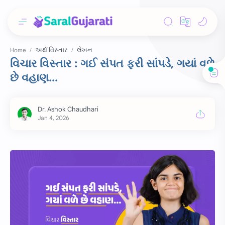
અર્થ વિસ્તાર
લેખન
Home
વિચાર વિસ્તાર : ગઈ સંપત ફરી સાંપડે, ગયાં વળે
છે વહાણ...