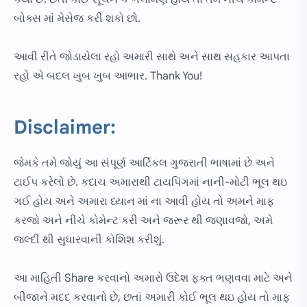
બોક્સ માં મેસેજ કરી શકો છો.
આવી રીતે જોડાયેલા રહો અમારી સાથે અને સાથ સહકાર આપતા
રહો એ બદલ ખુબ ખુબ આભાર. Thank You!
Disclaimer:
જેમકે તમે જોયું આ સંપૂર્ણ આર્ટિકલ ગુજરાતી ભાષામાં છે અને
ટાઈપ કરેલો છે. કદાચ અમારાથી ટાયપિંગમાં નાની-મોટી ભૂલ થઇ
ગઈ હોય અને અમારા ધ્યાન માં ના આવી હોય તો અમને માફ
કરજો અને નીચે કોમેન્ટ કરી અને જરૂર થી જણાવજો, અમે
જલ્દી થી સુધારવાની કોશિશ કરીશું.
આ માહિતી Share કરવાનો અમારો ઉદેશ ફક્ત ભણવવા માટે અને
બીજાને મદદ કરવાનો છે, છતાં અમારી કોઈ ભૂલ થઇ હોય તો માફ