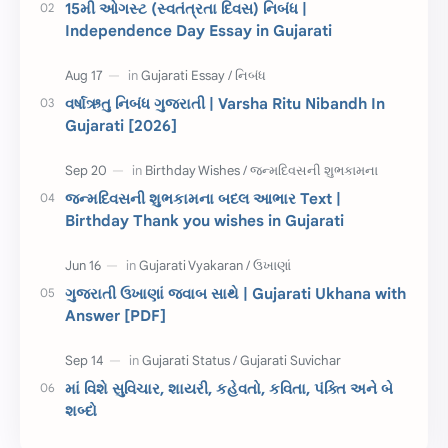
15મી ઓગસ્ટ (સ્વતંત્રતા દિવસ) નિબંધ |
Independence Day Essay in Gujarati
સ્પીચ ગુજરાતી
Textbook PDF
રક્ષાબંધન
26 જાન્યુઆરી
વર્ષાઋતુ નિબંધ ગુજરાતી | Varsha Ritu Nibandh In
Gujarati [2026]
જાણવા જેવું
ધોરણ 8
શિક્ષક દિવસ
ઉત્તરાયણ
જન્મદિવસની શુભકામના બદલ આભાર Text |
કહેવતો
Birthday Wishes
Birthday Thank you wishes in Gujarati
Gujarati Slogans
Gujarati Speech
ગુજરાતી ઉખાણાં જવાબ સાથે | Gujarati Ukhana with
ગુજરાતી વ્યાકરણ
જન્મદિવસની શુભકામના
Answer [PDF]
જ્ઞાન સાધના પરીક્ષા
Lekhan
માં વિશે સુવિચાર, શાયરી, કહેવતો, કવિતા, પંક્તિ અને બે
Merit List
ગુજરાતી વાર્તા
શબ્દો