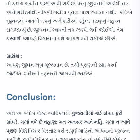
તો કદાચ બચીને પાછાં આવી શકે છે. પરંતુ જીવનમાં આવેલી તક
અને શરીરમાંથી નીકળી ગયેલા પ્રાણ પાછા આવતા નથી.’ કવિએ
જીવનમાં આવતી તકનું અને શરીરમાં રહેલા પ્રાણનું મહત્ત્વ
સમજાવ્યું છે. જીવનમાં આવતી તક ઝડપી લેવી જોઈએ. તેમ
કરવાથી આપણે વિકાસના પંથે આગળ વધી શકીએ છીએ.
સારાંશ :
આપણું જીવન ખૂબ મૂલ્યવાન છે. તેથી પ્રાણની રક્ષા કરવી
જોઈએ. શરીરની તંદુરસ્તી જાળવવી જોઈએ.
Conclusion:
અમે આ બ્લોગ પોસ્ટ આર્ટિકલમાં
ગુજરાતીમાં
ગઈ સંપત ફરી
સાંપડે, ગયાં વળે છે વહાણ; ગત અવસર આવે નહિ, ગયા ન આવે
પ્રાણ
વિશે વિચાર વિસ્તાર કરી સંપૂર્ણ માહિતી આપવાનો પ્રયત્ન
કર્યો છે. છતાં કોઈ સૂચન કે ભલામણ હોય તો તમે નીચે કોમેન્ટ