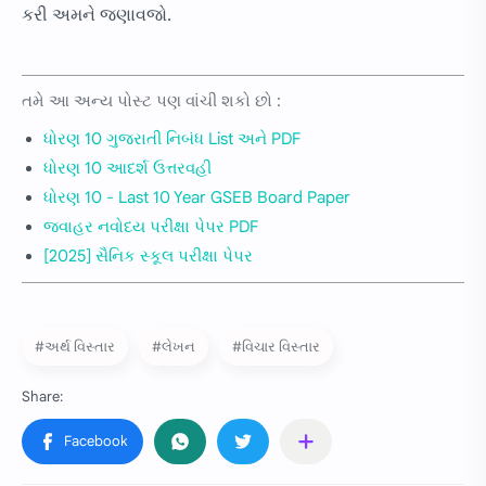
કરી અમને જણાવજો.
તમે આ અન્ય પોસ્ટ પણ વાંચી શકો છો :
ધોરણ 10 ગુજરાતી નિબંધ List અને PDF
ધોરણ 10 આદર્શ ઉત્તરવહી
ધોરણ 10 - Last 10 Year GSEB Board Paper
જવાહર નવોદય પરીક્ષા પેપર PDF
[2025] સૈનિક સ્કૂલ પરીક્ષા પેપર
#અર્થ વિસ્તાર
#લેખન
#વિચાર વિસ્તાર