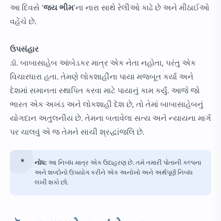
આ દિવસે '
જય ભીમ
'ના નારા સાથે રેલીઓ કાઢે છે અને મીઠાઈઓ
વહેંચે છે.
ઉપસંહાર
ડૉ. બાબાસાહેબ આંબેડકર માત્ર એક નેતા નહોતા, પરંતુ એક
વિચારધારા હતા. તેમણે લોકશાહીના પાયા મજબૂત કર્યા અને
દેશમાં સમાનતા સ્થાપિત કરવા માટે પાયાનું કામ કર્યું. આજે જો
ભારત એક અખંડ અને લોકશાહી દેશ છે, તો તેમાં બાબાસાહેબનું
યોગદાન અતુલનીય છે. તેમના બતાવેલા સત્ય અને ન્યાયના માર્ગ
પર ચાલવું એ જ તેમને સાચી શ્રદ્ધાંજલિ છે.
નોધ:
આ નિબંધ માત્ર એક ઉદાહરણ છે. તમે તમારી પોતાની કલ્પના
અને શબ્દોનો ઉપયોગ કરીને એક અનોખો અને અર્થપૂર્ણ નિબંધ
લખી શકો છો.