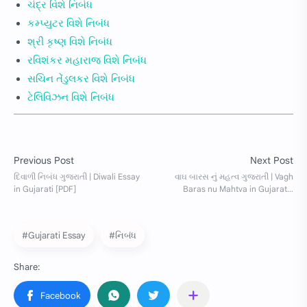
ચંદ્ર વિશે નિબંધ
કમ્પ્યુટર વિશે નિબંધ
શ્રી કૃષ્ણ વિશે નિબંધ
રવિશંકર મહારાજ વિશે નિબંધ
સચિન તેંડુલકર વિશે નિબંધ
ટેલિવિઝન વિશે નિબંધ
#Gujarati Essay
#નિબંધ