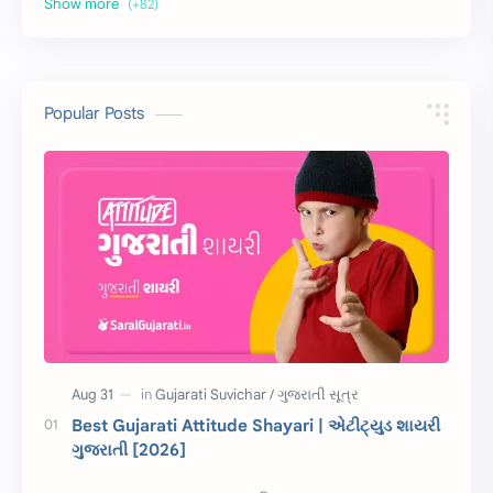
અર્થ વિસ્તાર
વિચાર વિસ્તાર
સ્ટેટ્સ
10 Lines
10 વાક્યો
Download
Popular Posts
સુવિચાર
Gujarati Vyakaran
શાયરી
આરતી
અહેવાલ લેખન
શુભેચ્છા સંદેશ
Information
ગુજરાતી શબ્દો
ધોરણ 5
માહિતી
CET
ગુજરાતી સૂત્ર
Best Gujarati Attitude Shayari | એટીટ્યુડ શાયરી
ગુજરાતી [2026]
ચાલીસા
15મી ઓગસ્ટ