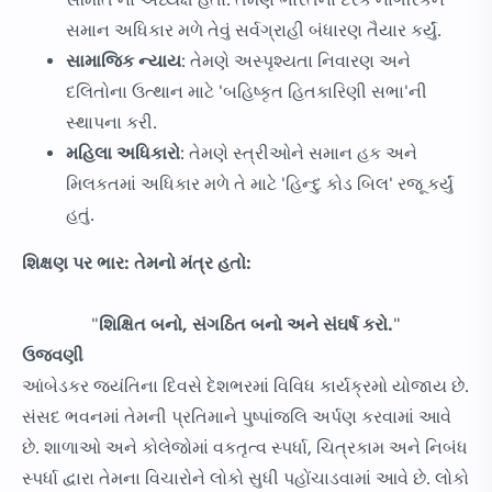
સમિતિ ના અધ્યક્ષ હતા. તેમણે ભારતના દરેક નાગરિકને
સમાન અધિકાર મળે તેવું સર્વગ્રાહી બંધારણ તૈયાર કર્યું.
સામાજિક ન્યાય
: તેમણે અસ્પૃશ્યતા નિવારણ અને
દલિતોના ઉત્થાન માટે 'બહિષ્કૃત હિતકારિણી સભા'ની
સ્થાપના કરી.
મહિલા અધિકારો
: તેમણે સ્ત્રીઓને સમાન હક અને
મિલકતમાં અધિકાર મળે તે માટે 'હિન્દુ કોડ બિલ' રજૂ કર્યું
હતું.
શિક્ષણ પર ભાર: તેમનો મંત્ર હતો:
"
શિક્ષિત બનો, સંગઠિત બનો અને સંઘર્ષ કરો.
"
ઉજવણી
આંબેડકર જયંતિના દિવસે દેશભરમાં વિવિધ કાર્યક્રમો યોજાય છે.
સંસદ ભવનમાં તેમની પ્રતિમાને પુષ્પાંજલિ અર્પણ કરવામાં આવે
છે. શાળાઓ અને કોલેજોમાં વકતૃત્વ સ્પર્ધા, ચિત્રકામ અને નિબંધ
સ્પર્ધા દ્વારા તેમના વિચારોને લોકો સુધી પહોંચાડવામાં આવે છે. લોકો