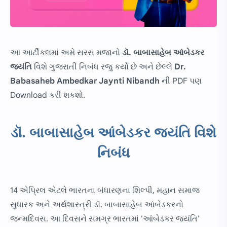
આ આર્ટીકલમાં અમે સરસ મજાનો
ડૉ. બાબાસાહેબ આંબેડકર
જયંતિ
વિશે ગુજરાતી નિબંધ રજુ કર્યો છે અને છેલ્લે
Dr.
Babasaheb Ambedkar Jaynti Nibandh
ની PDF પણ
Download કરી શકશો.
ડૉ. બાબાસાહેબ આંબેડકર જયંતિ વિશે
નિબંધ
14 એપ્રિલ એટલે ભારતના બંધારણના શિલ્પી, મહાન સમાજ
સુધારક અને અર્થશાસ્ત્રી ડૉ. બાબાસાહેબ આંબેડકરનો
જન્મદિવસ. આ દિવસને સમગ્ર ભારતમાં 'આંબેડકર જયંતિ'