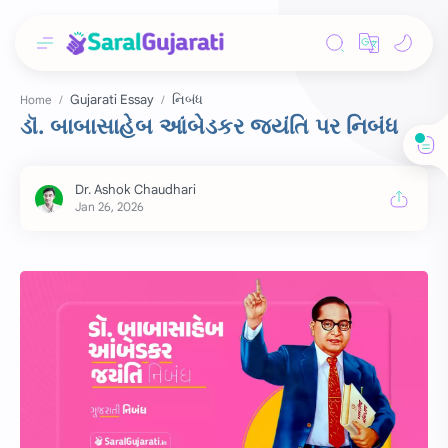
Gujarati Essay
નિબંધ
Home
ડૉ. બાબાસાહેબ આંબેડકર જયંતિ પર નિબંધ