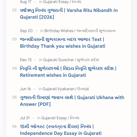
દિવાળી
સમાનાર્થી શબ્દો
વર્ષાઋતુ નિબંધ ગુજરાતી | Varsha Ritu Nibandh In
Gujarati [2026]
સ્પીચ ગુજરાતી
Textbook PDF
રક્ષાબંધન
26 જાન્યુઆરી
જન્મદિવસની શુભકામના બદલ આભાર Text |
Birthday Thank you wishes in Gujarati
જાણવા જેવું
ધોરણ 8
શિક્ષક દિવસ
ઉત્તરાયણ
નિવૃત્તિ ની શુભેચ્છાઓ | વિદાય નિવૃત્તિ શુભેચ્છા સંદેશ |
કહેવતો
Birthday Wishes
Retirement wishes in Gujarati
Gujarati Slogans
Gujarati Speech
ગુજરાતી ઉખાણાં જવાબ સાથે | Gujarati Ukhana with
ગુજરાતી વ્યાકરણ
જન્મદિવસની શુભકામના
Answer [PDF]
જ્ઞાન સાધના પરીક્ષા
Lekhan
15મી ઓગસ્ટ (સ્વતંત્રતા દિવસ) નિબંધ |
Merit List
ગુજરાતી વાર્તા
Independence Day Essay in Gujarati