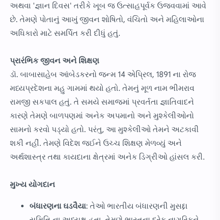
અથવા 'જ્ઞાન દિવસ' તરીકે ખૂબ જ ઉત્સાહપૂર્વક ઉજવવામાં આવે
છે. તેમણે પોતાનું આખું જીવન શોષિતો, વંચિતો અને મહિલાઓના
અધિકારો માટે સમર્પિત કરી દીધું હતું.
પ્રારંભિક જીવન અને શિક્ષણ
ડૉ. બાબાસાહેબ આંબેડકરનો જન્મ 14 એપ્રિલ, 1891 ના રોજ
મધ્યપ્રદેશના મહુ ગામમાં થયો હતો. તેમનું મૂળ નામ ભીમરાવ
રામજી સકપાલ હતું. તે સમયે સમાજમાં પ્રવર્તતા જ્ઞાતિવાદને
કારણે તેમણે બાળપણમાં અનેક અપમાનો અને મુશ્કેલીઓનો
સામનો કરવો પડ્યો હતો. પરંતુ, આ મુશ્કેલીઓ તેમને અટકાવી
શકી નહીં. તેમણે વિદેશ જઈને ઉચ્ચ શિક્ષણ મેળવ્યું અને
અર્થશાસ્ત્ર તથા કાયદાના ક્ષેત્રમાં અનેક ડિગ્રીઓ હાંસલ કરી.
મુખ્ય યોગદાન
બંધારણના ઘડવૈયા
: તેઓ ભારતીય બંધારણની મુસદ્દા