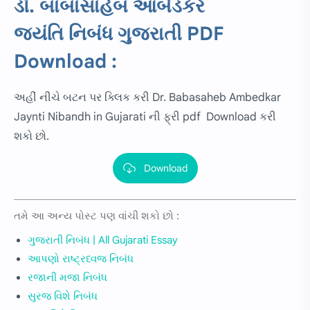
ડૉ. બાબાસાહેબ આંબેડકર
જયંતિ
નિબંધ ગુજરાતી PDF
Download :
અહીં નીચે બટન પર ક્લિક કરી Dr. Babasaheb Ambedkar
Jaynti Nibandh in Gujarati ની ફ્રી pdf Download કરી
શકો છો.
Download
તમે આ અન્ય પોસ્ટ પણ વાંચી શકો છો :
ગુજરાતી નિબંધ | All Gujarati Essay
આપણો રાષ્ટ્રધ્વજ નિબંધ
રજાની મજા નિબંધ
સુરજ વિશે નિબંધ