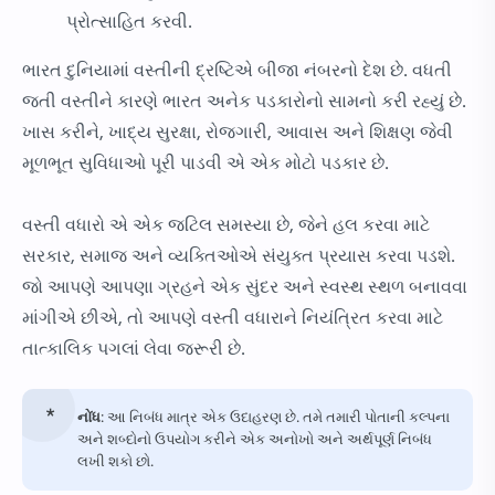
પ્રોત્સાહિત કરવી.
ભારત દુનિયામાં વસ્તીની દ્રષ્ટિએ બીજા નંબરનો દેશ છે. વધતી
જતી વસ્તીને કારણે ભારત અનેક પડકારોનો સામનો કરી રહ્યું છે.
ખાસ કરીને, ખાદ્ય સુરક્ષા, રોજગારી, આવાસ અને શિક્ષણ જેવી
મૂળભૂત સુવિધાઓ પૂરી પાડવી એ એક મોટો પડકાર છે.
વસ્તી વધારો એ એક જટિલ સમસ્યા છે, જેને હલ કરવા માટે
સરકાર, સમાજ અને વ્યક્તિઓએ સંયુક્ત પ્રયાસ કરવા પડશે.
જો આપણે આપણા ગ્રહને એક સુંદર અને સ્વસ્થ સ્થળ બનાવવા
માંગીએ છીએ, તો આપણે વસ્તી વધારાને નિયંત્રિત કરવા માટે
તાત્કાલિક પગલાં લેવા જરૂરી છે.
નોંધ
: આ નિબંધ માત્ર એક ઉદાહરણ છે. તમે તમારી પોતાની કલ્પના
અને શબ્દોનો ઉપયોગ કરીને એક અનોખો અને અર્થપૂર્ણ નિબંધ
લખી શકો છો.