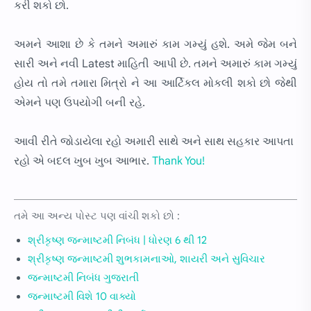
કરી શકો છો.
અમને આશા છે કે તમને અમારું કામ ગમ્યું હશે. અમે જેમ બને
સારી અને નવી Latest માહિતી આપી છે. તમને અમારું કામ ગમ્યું
હોય તો તમે તમારા મિત્રો ને આ આર્ટિકલ મોકલી શકો છો જેથી
એમને પણ ઉપયોગી બની રહે.
આવી રીતે જોડાયેલા રહો અમારી સાથે અને સાથ સહકાર આપતા
રહો એ બદલ ખુબ ખુબ આભાર.
Thank You!
તમે આ અન્ય પોસ્ટ પણ વાંચી શકો છો :
શ્રીકૃષ્ણ જન્માષ્ટમી નિબંધ | ધોરણ 6 થી 12
શ્રીકૃષ્ણ જન્માષ્ટમી શુભકામનાઓ, શાયરી અને સુવિચાર
જન્માષ્ટમી નિબંધ ગુજરાતી
જન્માષ્ટમી વિશે 10 વાક્યો