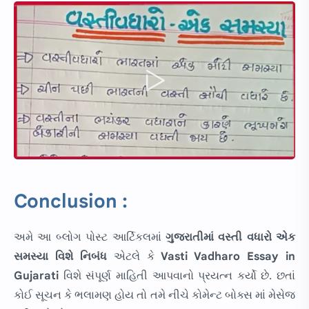
Conclusion :
અમે આ બ્લોગ પોસ્ટ આર્ટિકલમાં
ગુજરાતીમાં
વસ્તી વધારો એક
સમસ્યા વિશે નિબંધ
એટલે કે
Vasti Vadharo Essay in
Gujarati
વિશે સંપૂર્ણ માહિતી આપવાનો પ્રયત્ન કર્યો છે. છતાં
કોઈ સૂચન કે ભલામણ હોય તો તમે નીચે કોમેન્ટ બોક્સ માં મેસેજ