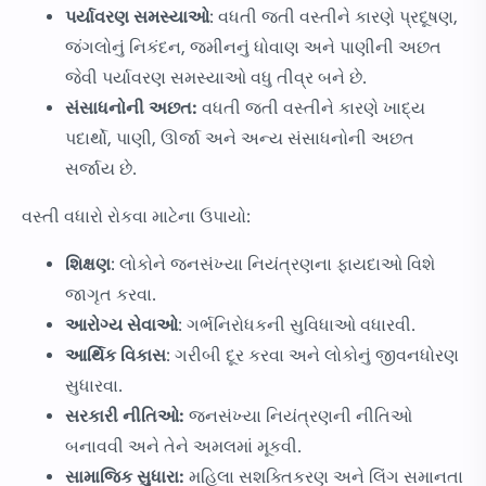
પર્યાવરણ સમસ્યાઓ
: વધતી જતી વસ્તીને કારણે પ્રદૂષણ,
જંગલોનું નિકંદન, જમીનનું ધોવાણ અને પાણીની અછત
જેવી પર્યાવરણ સમસ્યાઓ વધુ તીવ્ર બને છે.
સંસાધનોની અછત:
વધતી જતી વસ્તીને કારણે ખાદ્ય
પદાર્થો, પાણી, ઊર્જા અને અન્ય સંસાધનોની અછત
સર્જાય છે.
વસ્તી વધારો રોકવા માટેના ઉપાયો:
શિક્ષણ
: લોકોને જનસંખ્યા નિયંત્રણના ફાયદાઓ વિશે
જાગૃત કરવા.
આરોગ્ય સેવાઓ
: ગર્ભનિરોધકની સુવિધાઓ વધારવી.
આર્થિક વિકાસ
: ગરીબી દૂર કરવા અને લોકોનું જીવનધોરણ
સુધારવા.
સરકારી નીતિઓ:
જનસંખ્યા નિયંત્રણની નીતિઓ
બનાવવી અને તેને અમલમાં મૂકવી.
સામાજિક સુધારા:
મહિલા સશક્તિકરણ અને લિંગ સમાનતા