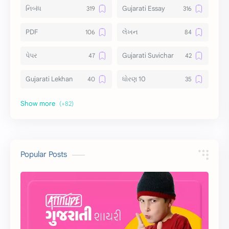
નિબંધ
Gujarati Essay
PDF
લેખન
પેપર
Gujarati Suvichar
Gujarati Lekhan
ધોરણ 10
અર્થ વિસ્તાર
વિચાર વિસ્તાર
સ્ટેટ્સ
10 Lines
10 વાક્યો
Download
Popular Posts
સુવિચાર
Gujarati Vyakaran
શાયરી
આરતી
અહેવાલ લેખન
શુભેચ્છા સંદેશ