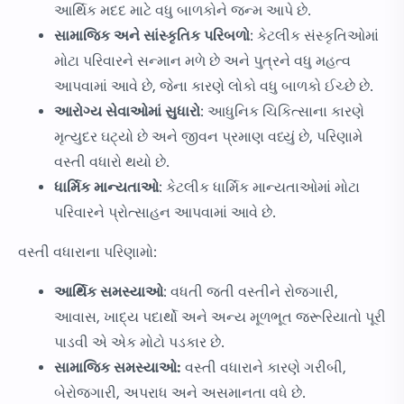
આર્થિક મદદ માટે વધુ બાળકોને જન્મ આપે છે.
સામાજિક અને સાંસ્કૃતિક પરિબળો
: કેટલીક સંસ્કૃતિઓમાં
મોટા પરિવારને સન્માન મળે છે અને પુત્રને વધુ મહત્વ
આપવામાં આવે છે, જેના કારણે લોકો વધુ બાળકો ઈચ્છે છે.
આરોગ્ય સેવાઓમાં સુધારો
: આધુનિક ચિકિત્સાના કારણે
મૃત્યુદર ઘટ્યો છે અને જીવન પ્રમાણ વધ્યું છે, પરિણામે
વસ્તી વધારો થયો છે.
ધાર્મિક માન્યતાઓ
: કેટલીક ધાર્મિક માન્યતાઓમાં મોટા
પરિવારને પ્રોત્સાહન આપવામાં આવે છે.
વસ્તી વધારાના પરિણામો:
આર્થિક સમસ્યાઓ
: વધતી જતી વસ્તીને રોજગારી,
આવાસ, ખાદ્ય પદાર્થો અને અન્ય મૂળભૂત જરૂરિયાતો પૂરી
પાડવી એ એક મોટો પડકાર છે.
સામાજિક સમસ્યાઓ:
વસ્તી વધારાને કારણે ગરીબી,
બેરોજગારી, અપરાધ અને અસમાનતા વધે છે.