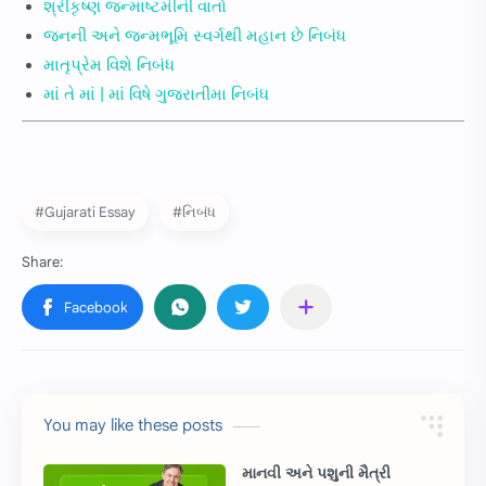
શ્રીકૃષ્ણ જન્માષ્ટમીની વાર્તા
જનની અને જન્મભૂમિ સ્વર્ગથી મહાન છે નિબંધ
માતૃપ્રેમ વિશે નિબંધ
માં તે માં | માં વિષે ગુજરાતીમા નિબંધ
#Gujarati Essay
#નિબંધ
You may like these posts
માનવી અને પશુની મૈત્રી