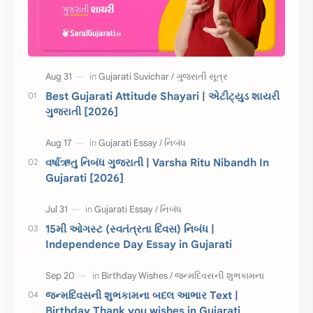
Information
ગુજરાતી શબ્દો
ધોરણ 5
માહિતી
CET
ગુજરાતી સૂત્ર
Best Gujarati Attitude Shayari | એટીટ્યુડ શાયરી
ગુજરાતી [2026]
ચાલીસા
15મી ઓગસ્ટ
દિવાળી
સમાનાર્થી શબ્દો
વર્ષાઋતુ નિબંધ ગુજરાતી | Varsha Ritu Nibandh In
Gujarati [2026]
સ્પીચ ગુજરાતી
Textbook PDF
રક્ષાબંધન
26 જાન્યુઆરી
15મી ઓગસ્ટ (સ્વતંત્રતા દિવસ) નિબંધ |
Independence Day Essay in Gujarati
જાણવા જેવું
ધોરણ 8
શિક્ષક દિવસ
ઉત્તરાયણ
જન્મદિવસની શુભકામના બદલ આભાર Text |
કહેવતો
Birthday Wishes
Birthday Thank you wishes in Gujarati