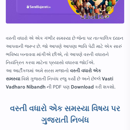
વસ્તી વધારો એ એક ગંભીર સમસ્યા છે જેના પર તાત્કાલિક ધ્યાન
આપવાની જરૂર છે. જો આપણે આપણા ભાવિ પેઢી માટે એક સારું
ભવિષ્ય બનાવવા માંગીએ છીએ, તો આપણે વસ્તી વધારાને
નિયંત્રિત કરવા માટેના પ્રયાસો વધારવા જોઈએ.
આ આર્ટીકલમાં અમે સરસ મજાનો
વસ્તી વધારો એક
સમસ્યા
વિશે ગુજરાતી નિબંધ રજુ કર્યો છે અને છેલ્લે
Vasti
Vadharo Nibandh
ની PDF પણ
Download
કરી શકશો.
વસ્તી વધારો એક સમસ્યા વિષય પર
ગુજરાતી નિબંધ