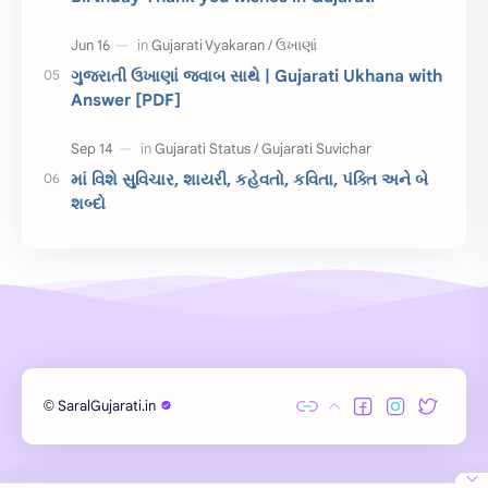
Gujarati Slogans
Gujarati Speech
ગુજરાતી ઉખાણાં જવાબ સાથે | Gujarati Ukhana with
ગુજરાતી વ્યાકરણ
જન્મદિવસની શુભકામના
Answer [PDF]
જ્ઞાન સાધના પરીક્ષા
Lekhan
માં વિશે સુવિચાર, શાયરી, કહેવતો, કવિતા, પંક્તિ અને બે
Merit List
ગુજરાતી વાર્તા
શબ્દો
ગુજરાતી સુવિચાર
જન્માષ્ટમી
દિન વિશેષ
ધોરણ 12
બાળ વાર્તા
Answer Key
મહાત્મા ગાંધી
વાર્તા લેખન
SaralGujarati.in
©
Exam
Gujarati Status