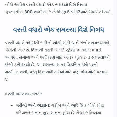
નીચે આપેલ વસ્તી વધારો એક સમસ્યા વિશે નિબંધ
ગુજરાતીમાં
300
શબ્દોમાં છે જે ધોરણ
5
થી
12
માટે ઉપયોગી થશે.
વસ્તી વધારો એક સમસ્યા વિશે નિબંધ
વસ્તી વધારો એ 21મી સદીની સૌથી મોટી અને ગંભીર સમસ્યાઓ
પૈકીની એક છે. વિશ્વની વસ્તીમાં થઈ રહેલો અતિશય વધારો
આપણા સમાજ અને પર્યાવરણ માટે અનેક પ્રકારની સમસ્યાઓ
ઉભી કરી રહ્યો છે. આ સમસ્યા માત્ર વિકસિત દેશો પૂરતી
મર્યાદિત નથી, પરંતુ વિકાસશીલ દેશો માટે પણ એક મોટો પડકાર
છે.
વસ્તી વધારાના કારણો:
ગરીબી અને અજ્ઞાન
: ગરીબ અને અશિક્ષિત લોકો મોટા
પરિવારને સંતાન સુખ માનતા હોય છે. તેઓ ભવિષ્યમાં