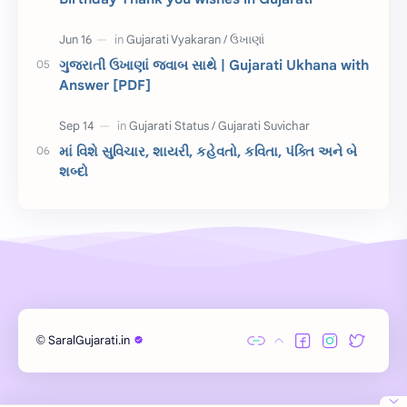
Gujarati Slogans
Gujarati Speech
ગુજરાતી ઉખાણાં જવાબ સાથે | Gujarati Ukhana with
ગુજરાતી વ્યાકરણ
જન્મદિવસની શુભકામના
Answer [PDF]
જ્ઞાન સાધના પરીક્ષા
Lekhan
માં વિશે સુવિચાર, શાયરી, કહેવતો, કવિતા, પંક્તિ અને બે
Merit List
ગુજરાતી વાર્તા
શબ્દો
ગુજરાતી સુવિચાર
જન્માષ્ટમી
દિન વિશેષ
ધોરણ 12
બાળ વાર્તા
Answer Key
મહાત્મા ગાંધી
વાર્તા લેખન
SaralGujarati.in
©
Exam
Gujarati Status