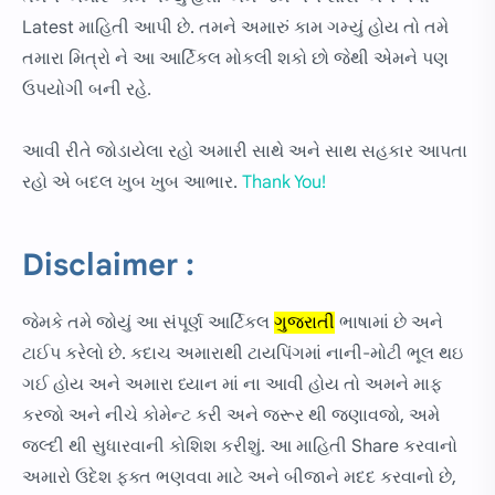
Latest માહિતી આપી છે. તમને અમારું કામ ગમ્યું હોય તો તમે
તમારા મિત્રો ને આ આર્ટિકલ મોકલી શકો છો જેથી એમને પણ
ઉપયોગી બની રહે.
આવી રીતે જોડાયેલા રહો અમારી સાથે અને સાથ સહકાર આપતા
રહો એ બદલ ખુબ ખુબ આભાર.
Thank You!
Disclaimer :
જેમકે તમે જોયું આ સંપૂર્ણ આર્ટિકલ
ગુજરાતી
ભાષામાં છે અને
ટાઈપ કરેલો છે. કદાચ અમારાથી ટાયપિંગમાં નાની-મોટી ભૂલ થઇ
ગઈ હોય અને અમારા ધ્યાન માં ના આવી હોય તો અમને માફ
કરજો અને નીચે કોમેન્ટ કરી અને જરૂર થી જણાવજો, અમે
જલ્દી થી સુધારવાની કોશિશ કરીશું. આ માહિતી Share કરવાનો
અમારો ઉદેશ ફક્ત ભણવવા માટે અને બીજાને મદદ કરવાનો છે,