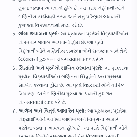
ટૂંકમાં જવાબ આપવાનો હોય છે. આ પ્રશ્નો વિદ્યાર્થીઓને
ગણિતીય કાર્યવાહી કરવા અને તેનું પરિણામ લખવાની
કુશળતા વિકસાવવામાં મદદ કરે છે.
લાંબા જવાબના પ્રશ્નો:
આ પ્રકારના પ્રશ્નોમાં વિદ્યાર્થીઓને
વિગતવાર જવાબ આપવાનો હોય છે. આ પ્રશ્નો
વિદ્યાર્થીઓને ગણિતીય સમસ્યાઓને સમજવા અને તેને
ઉકેલવાની કુશળતા વિકસાવવામાં મદદ કરે છે.
સિદ્ધાંતો અને પ્રમેયો સાબિત કરવાના પ્રશ્નો:
આ પ્રકારના
પ્રશ્નોમાં વિદ્યાર્થીઓને ગણિતના સિદ્ધાંતો અને પ્રમેયો
સાબિત કરવાના હોય છે. આ પ્રશ્નો વિદ્યાર્થીઓને તાર્કિક
વિચારણા અને ગણિતીય પુરાવા આપવાની કુશળતા
વિકસાવવામાં મદદ કરે છે.
આલેખ અને ચિત્રો આધારિત પ્રશ્નો:
આ પ્રકારના પ્રશ્નોમાં
વિદ્યાર્થીઓને આપેલા આલેખ અને ચિત્રોના આધારે
પ્રશ્નોના જવાબ આપવાના હોય છે. આ પ્રશ્નો વિદ્યાર્થીઓને
દ્રશ્ય માહિતીને સમજવા અને તેનું વિશ્લેષણ કરવાની