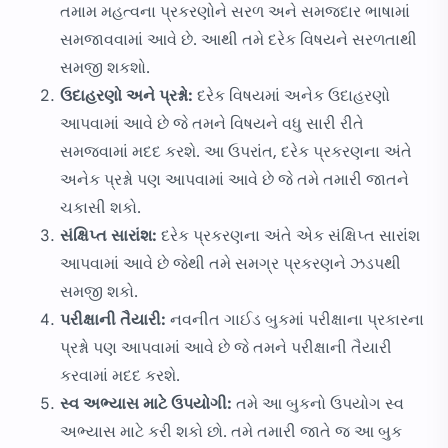
તમામ મહત્વના પ્રકરણોને સરળ અને સમજદાર ભાષામાં
સમજાવવામાં આવે છે. આથી તમે દરેક વિષયને સરળતાથી
સમજી શકશો.
ઉદાહરણો અને પ્રશ્નો:
દરેક વિષયમાં અનેક ઉદાહરણો
આપવામાં આવે છે જે તમને વિષયને વધુ સારી રીતે
સમજવામાં મદદ કરશે. આ ઉપરાંત, દરેક પ્રકરણના અંતે
અનેક પ્રશ્નો પણ આપવામાં આવે છે જે તમે તમારી જાતને
ચકાસી શકો.
સંક્ષિપ્ત સારાંશ:
દરેક પ્રકરણના અંતે એક સંક્ષિપ્ત સારાંશ
આપવામાં આવે છે જેથી તમે સમગ્ર પ્રકરણને ઝડપથી
સમજી શકો.
પરીક્ષાની તૈયારી:
નવનીત ગાઈડ બુકમાં પરીક્ષાના પ્રકારના
પ્રશ્નો પણ આપવામાં આવે છે જે તમને પરીક્ષાની તૈયારી
કરવામાં મદદ કરશે.
સ્વ અભ્યાસ માટે ઉપયોગી:
તમે આ બુકનો ઉપયોગ સ્વ
અભ્યાસ માટે કરી શકો છો. તમે તમારી જાતે જ આ બુક