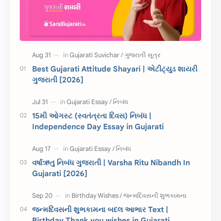
Information
ગુજરાતી શબ્દો
ધોરણ 5
માહિતી
CET
ગુજરાતી સૂત્ર
Best Gujarati Attitude Shayari | એટીટ્યુડ શાયરી
ગુજરાતી [2026]
ચાલીસા
15મી ઓગસ્ટ
દિવાળી
સમાનાર્થી શબ્દો
15મી ઓગસ્ટ (સ્વતંત્રતા દિવસ) નિબંધ |
Independence Day Essay in Gujarati
સ્પીચ ગુજરાતી
Textbook PDF
રક્ષાબંધન
26 જાન્યુઆરી
વર્ષાઋતુ નિબંધ ગુજરાતી | Varsha Ritu Nibandh In
Gujarati [2026]
જાણવા જેવું
ધોરણ 8
શિક્ષક દિવસ
ઉત્તરાયણ
જન્મદિવસની શુભકામના બદલ આભાર Text |
કહેવતો
Birthday Wishes
Birthday Thank you wishes in Gujarati