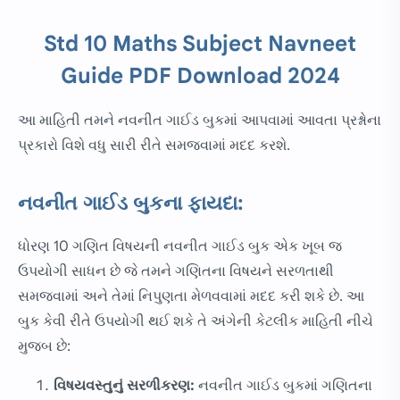
Std 10 Maths Subject Navneet
Guide PDF Download 2024
આ માહિતી તમને નવનીત ગાઈડ બુકમાં આપવામાં આવતા પ્રશ્નોના
પ્રકારો વિશે વધુ સારી રીતે સમજવામાં મદદ કરશે.
નવનીત ગાઈડ બુકના ફાયદા:
ધોરણ 10 ગણિત વિષયની નવનીત ગાઈડ બુક એક ખૂબ જ
ઉપયોગી સાધન છે જે તમને ગણિતના વિષયને સરળતાથી
સમજવામાં અને તેમાં નિપુણતા મેળવવામાં મદદ કરી શકે છે. આ
બુક કેવી રીતે ઉપયોગી થઈ શકે તે અંગેની કેટલીક માહિતી નીચે
મુજબ છે:
વિષયવસ્તુનું સરળીકરણ:
નવનીત ગાઈડ બુકમાં ગણિતના