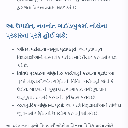
કુશળતા વિકસાવવામાં મદદ કરે છે.
આ ઉપરાંત, નવનીત ગાઈડબુકમાં નીચેના
પ્રકારના પ્રશ્નો હોઈ શકે:
અંતિમ પરીક્ષાના નમૂના પ્રશ્નપત્રો:
આ પ્રશ્નપત્રો
વિદ્યાર્થીઓને વાસ્તવિક પરીક્ષા માટે તૈયાર કરવામાં મદદ
કરે છે.
વિવિધ પ્રકારના ગણિતીય કાર્યવાહી કરવાના પ્રશ્નો:
આ
પ્રશ્નો વિદ્યાર્થીઓને ગણિતની વિવિધ કાર્યવાહી જેવી કે
ઉમેરો, બાદબાકી, ગુણાકાર, ભાગાકાર, વર્ગમૂળ, ઘાત,
લઘુગુણોત્તર વગેરે કરવાની પ્રેક્ટિસ કરાવે છે.
વ્યવહારિક ગણિતના પ્રશ્નો:
આ પ્રશ્નો વિદ્યાર્થીઓને રોજિંદા
જીવનમાં ગણિતનો ઉપયોગ કરવાનું શીખવે છે.
આ પ્રકારના પ્રશ્નો વિદ્યાર્થીઓને ગણિતના વિવિધ પાસાઓને