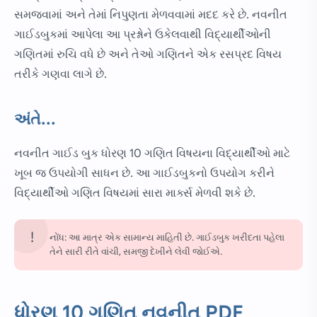
સમજવામાં અને તેમાં નિપુણતા મેળવવામાં મદદ કરે છે. નવનીત
ગાઈડબુકમાં આપેલા આ પ્રશ્નોને ઉકેલવાથી વિદ્યાર્થીઓની
ગણિતમાં રુચિ વધે છે અને તેઓ ગણિતને એક રસપ્રદ વિષય
તરીકે ગણવા લાગે છે.
અંતે...
નવનીત ગાઈડ બુક ધોરણ 10 ગણિત વિષયના વિદ્યાર્થીઓ માટે
ખૂબ જ ઉપયોગી સાધન છે. આ ગાઈડબુકનો ઉપયોગ કરીને
વિદ્યાર્થીઓ ગણિત વિષયમાં સારા માર્ક્સ મેળવી શકે છે.
નોંધ: આ માત્ર એક સામાન્ય માહિતી છે. ગાઈડબુક ખરીદતા પહેલા
તેને સારી રીતે વાંચી, સમજી દેખીને લેવી જોઈએ.
ધોરણ 10 ગણિત નવનીત PDF