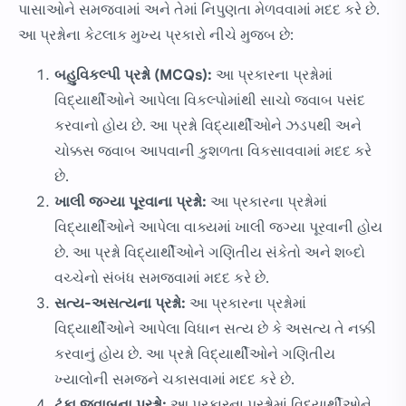
પાસાઓને સમજવામાં અને તેમાં નિપુણતા મેળવવામાં મદદ કરે છે.
આ પ્રશ્નોના કેટલાક મુખ્ય પ્રકારો નીચે મુજબ છે:
બહુવિકલ્પી પ્રશ્નો (MCQs):
આ પ્રકારના પ્રશ્નોમાં
વિદ્યાર્થીઓને આપેલા વિકલ્પોમાંથી સાચો જવાબ પસંદ
કરવાનો હોય છે. આ પ્રશ્નો વિદ્યાર્થીઓને ઝડપથી અને
ચોક્કસ જવાબ આપવાની કુશળતા વિકસાવવામાં મદદ કરે
છે.
ખાલી જગ્યા પૂરવાના પ્રશ્નો:
આ પ્રકારના પ્રશ્નોમાં
વિદ્યાર્થીઓને આપેલા વાક્યમાં ખાલી જગ્યા પૂરવાની હોય
છે. આ પ્રશ્નો વિદ્યાર્થીઓને ગણિતીય સંકેતો અને શબ્દો
વચ્ચેનો સંબંધ સમજવામાં મદદ કરે છે.
સત્ય-અસત્યના પ્રશ્નો:
આ પ્રકારના પ્રશ્નોમાં
વિદ્યાર્થીઓને આપેલા વિધાન સત્ય છે કે અસત્ય તે નક્કી
કરવાનું હોય છે. આ પ્રશ્નો વિદ્યાર્થીઓને ગણિતીય
ખ્યાલોની સમજને ચકાસવામાં મદદ કરે છે.
ટૂંકા જવાબના પ્રશ્નો:
આ પ્રકારના પ્રશ્નોમાં વિદ્યાર્થીઓને