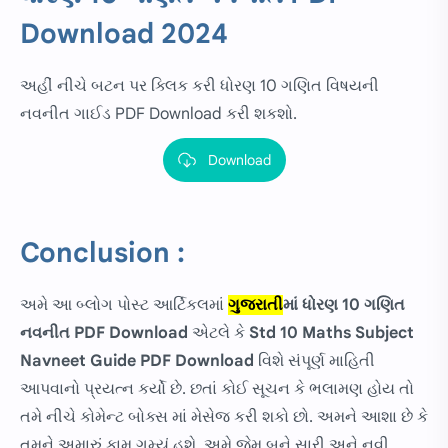
Download 2024
અહીં નીચે બટન પર ક્લિક કરી ધોરણ 10 ગણિત વિષયની
નવનીત ગાઈડ PDF Download કરી શકશો.
Download
Conclusion :
અમે આ બ્લોગ પોસ્ટ આર્ટિકલમાં
ગુજરાતી
માં
ધોરણ 10 ગણિત
નવનીત PDF Download
એટલે કે
Std 10 Maths Subject
Navneet Guide PDF Download
વિશે સંપૂર્ણ માહિતી
આપવાનો પ્રયત્ન કર્યો છે. છતાં કોઈ સૂચન કે ભલામણ હોય તો
તમે નીચે કોમેન્ટ બોક્સ માં મેસેજ કરી શકો છો. અમને આશા છે કે
તમને અમારું કામ ગમ્યું હશે. અમે જેમ બને સારી અને નવી