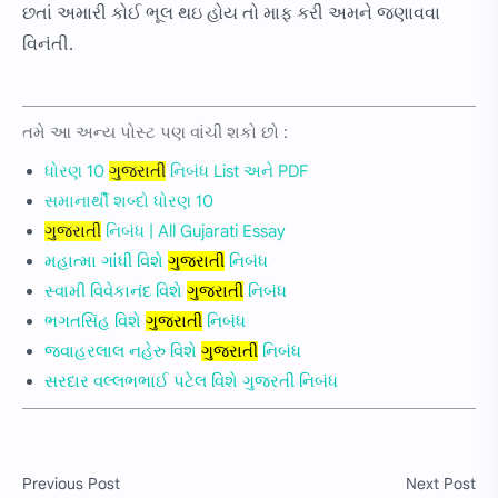
છતાં અમારી કોઈ ભૂલ થઇ હોય તો માફ કરી અમને જણાવવા
વિનંતી.
તમે આ અન્ય પોસ્ટ પણ વાંચી શકો છો :
ધોરણ 10
ગુજરાતી
નિબંધ List અને PDF
સમાનાર્થી શબ્દો ધોરણ 10
ગુજરાતી
નિબંધ | All Gujarati Essay
મહાત્મા ગાંધી વિશે
ગુજરાતી
નિબંધ
સ્વામી વિવેકાનંદ વિશે
ગુજરાતી
નિબંધ
ભગતસિંહ વિશે
ગુજરાતી
નિબંધ
જવાહરલાલ નહેરુ વિશે
ગુજરાતી
નિબંધ
સરદાર વલ્લભભાઈ પટેલ વિશે ગુજરતી નિબંધ