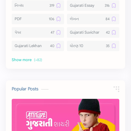
નિબંધ
Gujarati Essay
PDF
લેખન
પેપર
Gujarati Suvichar
Gujarati Lekhan
ધોરણ 10
અર્થ વિસ્તાર
વિચાર વિસ્તાર
સ્ટેટ્સ
10 Lines
10 વાક્યો
Download
Popular Posts
સુવિચાર
Gujarati Vyakaran
શાયરી
આરતી
અહેવાલ લેખન
શુભેચ્છા સંદેશ