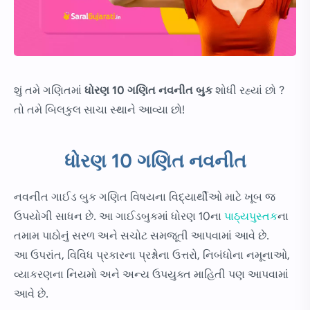
શું તમે ગણિતમાં
ધોરણ 10 ગણિત નવનીત બુક
શોધી રહ્યાં છો ?
તો તમે બિલકુલ સાચા સ્થાને આવ્યા છો!
ધોરણ 10 ગણિત નવનીત
નવનીત ગાઈડ બુક ગણિત વિષયના વિદ્યાર્થીઓ માટે ખૂબ જ
ઉપયોગી સાધન છે. આ ગાઈડબુકમાં ધોરણ 10ના
પાઠ્યપુસ્તક
ના
તમામ પાઠોનું સરળ અને સચોટ સમજૂતી આપવામાં આવે છે.
આ ઉપરાંત, વિવિધ પ્રકારના પ્રશ્નોના ઉત્તરો, નિબંધોના નમૂનાઓ,
વ્યાકરણના નિયમો અને અન્ય ઉપયુક્ત માહિતી પણ આપવામાં
આવે છે.