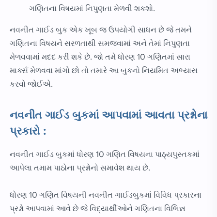
ગણિતના વિષયમાં નિપુણતા મેળવી શકશો.
નવનીત ગાઈડ બુક એક ખૂબ જ ઉપયોગી સાધન છે જે તમને
ગણિતના વિષયને સરળતાથી સમજવામાં અને તેમાં નિપુણતા
મેળવવામાં મદદ કરી શકે છે. જો તમે ધોરણ 10 ગણિતમાં સારા
માર્ક્સ મેળવવા માંગો છો તો તમારે આ બુકનો નિયમિત અભ્યાસ
કરવો જોઈએ.
નવનીત ગાઈડ બુકમાં આપવામાં આવતા પ્રશ્નોના
પ્રકારો :
નવનીત ગાઈડ બુકમાં ધોરણ 10 ગણિત વિષયના પાઠ્યપુસ્તકમાં
આપેલા તમામ પાઠોના પ્રશ્નોનો સમાવેશ થાય છે.
ધોરણ 10 ગણિત વિષયની નવનીત ગાઈડબુકમાં વિવિધ પ્રકારના
પ્રશ્નો આપવામાં આવે છે જે વિદ્યાર્થીઓને ગણિતના વિભિન્ન