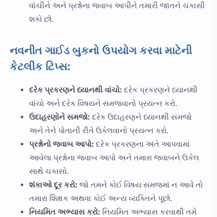
વાંચીને અને પ્રશ્નોના જવાબ આપીને તમારી જાતને ચકાસી
શકો છો.
નવનીત ગાઈડ બુકનો ઉપયોગ કરવા માટેની
કેટલીક ટિપ્સ:
દરેક પ્રકરણને ધ્યાનથી વાંચો:
દરેક પ્રકરણને ધ્યાનથી
વાંચો અને દરેક વિષયને સમજવાનો પ્રયત્ન કરો.
ઉદાહરણોને સમજો:
દરેક ઉદાહરણને ધ્યાનથી સમજો
અને તેને પોતાની રીતે ઉકેલવાનો પ્રયત્ન કરો.
પ્રશ્નોનો જવાબ આપો:
દરેક પ્રકરણના અંતે આપવામાં
આવેલા પ્રશ્નોના જવાબ આપો અને તમારા જવાબને ઉકેલ
સાથે ચકાસો.
શંકાઓ દૂર કરો:
જો તમને કોઈ વિષય સમજમાં ન આવે તો
તમારા શિક્ષક અથવા કોઈ અન્ય વ્યક્તિને પૂછો.
નિયમિત અભ્યાસ કરો:
નિયમિત અભ્યાસ કરવાથી તમે