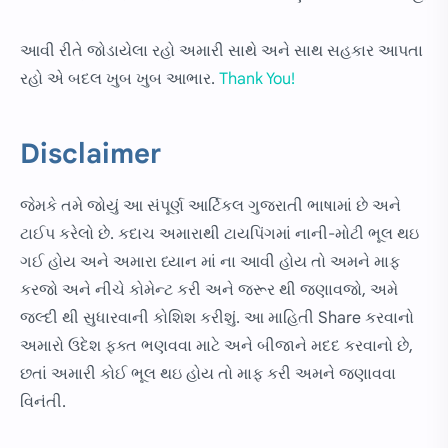
આવી રીતે જોડાયેલા રહો અમારી સાથે અને સાથ સહકાર આપતા
રહો એ બદલ ખુબ ખુબ આભાર.
Thank You!
Disclaimer
જેમકે તમે જોયું આ સંપૂર્ણ આર્ટિકલ ગુજરાતી ભાષામાં છે અને
ટાઈપ કરેલો છે. કદાચ અમારાથી ટાયપિંગમાં નાની-મોટી ભૂલ થઇ
ગઈ હોય અને અમારા ધ્યાન માં ના આવી હોય તો અમને માફ
કરજો અને નીચે કોમેન્ટ કરી અને જરૂર થી જણાવજો, અમે
જલ્દી થી સુધારવાની કોશિશ કરીશું. આ માહિતી Share કરવાનો
અમારો ઉદેશ ફક્ત ભણવવા માટે અને બીજાને મદદ કરવાનો છે,
છતાં અમારી કોઈ ભૂલ થઇ હોય તો માફ કરી અમને જણાવવા
વિનંતી.