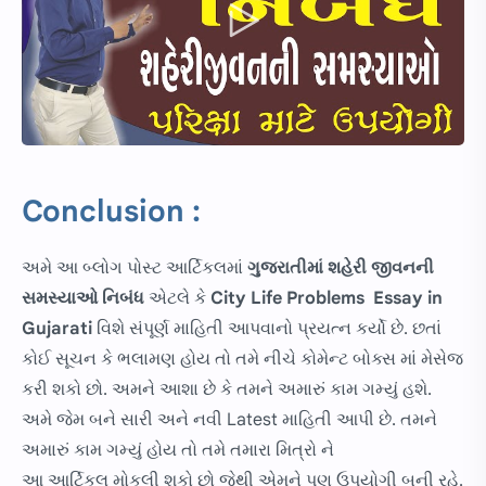
Conclusion :
અમે આ બ્લોગ પોસ્ટ આર્ટિકલમાં
ગુજરાતીમાં
શહેરી જીવનની
સમસ્યાઓ નિબંધ
એટલે કે
City Life Problems Essay in
Gujarati
વિશે સંપૂર્ણ માહિતી આપવાનો પ્રયત્ન કર્યો છે. છતાં
કોઈ સૂચન કે ભલામણ હોય તો તમે નીચે કોમેન્ટ બોક્સ માં મેસેજ
કરી શકો છો. અમને આશા છે કે તમને અમારું કામ ગમ્યું હશે.
અમે જેમ બને સારી અને નવી Latest માહિતી આપી છે. તમને
અમારું કામ ગમ્યું હોય તો તમે તમારા મિત્રો ને
આ આર્ટિકલ મોકલી શકો છો જેથી એમને પણ ઉપયોગી બની રહે.