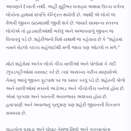
આપણને દેખાતી નથી. અહીં મુઠ્ઠીભર ધનાઢ્ય અથવા ઉચ્ચ વર્ગના
લોકોના હાથમાં સંપત્તિ કેન્દ્રિત થયેલી છે. આથી એ લોકો જ
વૈભવી જીવન ઠાઠમાઠથી જીવી શકે છે. જ્યારે સામાન્ય સ્તરના
લોકોએ તો હાડમારીઓથી ભરેલું અને અભાવવાળું જીવન જ
વિતાવવું પડે છે. શહેરીજનો વિશે યથાર્થ જ કહેવાય છે કે “શહેરમાં
તમને રોટલો કદાચ સહેલાઈથી મળી જાય પણ ઓટલો ન મળે.”
મોટાં શહેરોમાં અનેક લોકો ગીચ વાલીઓ અને પોળોમાં કે ગંદી
ઝૂંપડપટ્ટીઓમાં વસવાટ કરે છે. ત્યાં અસંખ્ય ગરીબ માણસોએ
તેમનું આખું જીવન ફૂટપાથ પર જ પસાર કરવું પડે છે. શહેરની પોળો
અને ચાલીઓમાં મકાનો અડોઅડ અને ગીચોગીચ બનેલાં હોય છે.
એમાં પ્રકાશ અને પવનની અવરજવર અશક્ય હોય છે.
હવાપાણી અને અવાજનું પ્રદૂષણ પણ શહેરી જીવનની વિકરાળ
સમસ્યા છે.
વાહનોના ધુમાડા અને ઘોઘાટ તેમજ મિલો અને કારખાનાંના