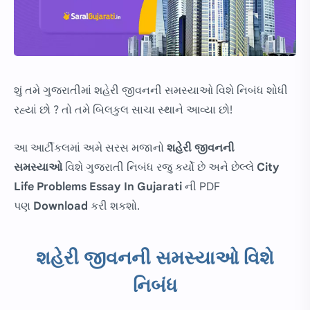
શું તમે ગુજરાતીમાં શહેરી જીવનની સમસ્યાઓ વિશે નિબંધ શોધી
રહ્યાં છો ? તો તમે બિલકુલ સાચા સ્થાને આવ્યા છો!
આ આર્ટીકલમાં અમે સરસ મજાનો
શહેરી જીવનની
સમસ્યાઓ
વિશે ગુજરાતી નિબંધ રજુ કર્યો છે અને છેલ્લે
City
Life Problems Essay In Gujarati
ની PDF
પણ
Download
કરી શકશો.
શહેરી જીવનની સમસ્યાઓ વિશે
નિબંધ