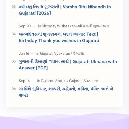
રક્ષાબંધન
26 જાન્યુઆરી
વર્ષાઋતુ નિબંધ ગુજરાતી | Varsha Ritu Nibandh In
Gujarati [2026]
જાણવા જેવું
ધોરણ 8
શિક્ષક દિવસ
ઉત્તરાયણ
જન્મદિવસની શુભકામના બદલ આભાર Text |
કહેવતો
Birthday Wishes
Birthday Thank you wishes in Gujarati
Gujarati Slogans
Gujarati Speech
ગુજરાતી ઉખાણાં જવાબ સાથે | Gujarati Ukhana with
ગુજરાતી વ્યાકરણ
જન્મદિવસની શુભકામના
Answer [PDF]
જ્ઞાન સાધના પરીક્ષા
Lekhan
માં વિશે સુવિચાર, શાયરી, કહેવતો, કવિતા, પંક્તિ અને બે
Merit List
ગુજરાતી વાર્તા
શબ્દો
ગુજરાતી સુવિચાર
જન્માષ્ટમી
દિન વિશેષ
ધોરણ 12