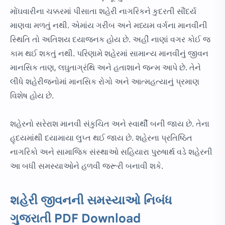
મોંઘવારીના ચક્કરમાં પીસાતા શહેરી નાગરિકને કુદરતી સૌંદર્ય
માણવા મળતું નથી. એમાંય ગરીબ અને મધ્યમ વર્ગના માનવીની
સ્થિતિ તો અતિશય દયાજનક હોય છે. અહીં નાણાં વગર કોઈ જ
કામ થઈ શકતું નથી. પરિણામે શહેરમાં સામાન્ય માનવીનું જીવન
માનસિક તાણ, લઘુતાગ્રંથિ અને હતાશાને જન્મ આપે છે. તેને
લીધે શહેરીજનોમાં માનસિક રોગો અને આત્મહત્યાનું પ્રમાણ
વિશેષ હોય છે.
શહેરનો સરેરાશ માનવી સંકુચિત અને સ્વાર્થી બની જાય છે. તેના
હૃદયમાંથી દયામાયા લુપ્ત થઈ જાય છે. શહેરના પ્રતિષ્ઠિત
નાગરિકો અને સામાજિક સંસ્થાઓ સહિયારા પુરુષાર્થ વડે શહેરની
આ બધી સમસ્યાઓને હળવી જરૂરી બનાવી શકે.
શહેરી જીવનની સમસ્યાઓ નિબંધ
ગુજરાતી PDF Download