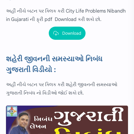
અહીં નીચે બટન પર ક્લિક કરી City Life Problems Nibandh
in Gujarati ની ફ્રી pdf Download કરી શકો છો.
Download
શહેરી જીવનની સમસ્યાઓ નિબંધ
ગુજરાતી વિડીયો :
અહીં નીચે બટન પર ક્લિક કરી શહેરી જીવનની સમસ્યાઓ
ગુજરાતી નિબંધ નો વિડીઓ જોઈ શકો છો.