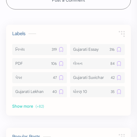
Labels
નિબંધ
Gujarati Essay
PDF
લેખન
પેપર
Gujarati Suvichar
Gujarati Lekhan
ધોરણ 10
અર્થ વિસ્તાર
વિચાર વિસ્તાર
સ્ટેટ્સ
10 Lines
10 વાક્યો
Download
Popular Posts