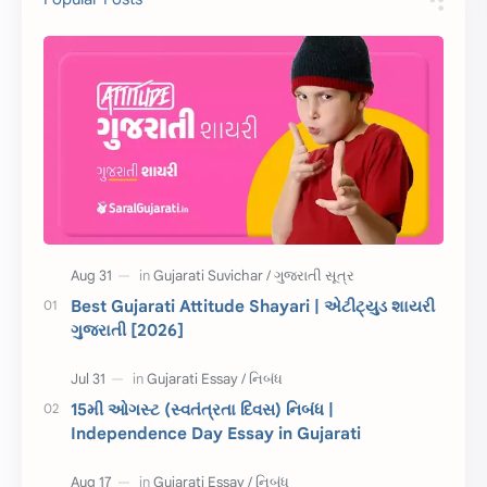
સુવિચાર
Gujarati Vyakaran
શાયરી
આરતી
અહેવાલ લેખન
શુભેચ્છા સંદેશ
Information
ગુજરાતી શબ્દો
ધોરણ 5
માહિતી
CET
ગુજરાતી સૂત્ર
Best Gujarati Attitude Shayari | એટીટ્યુડ શાયરી
ગુજરાતી [2026]
ચાલીસા
15મી ઓગસ્ટ
દિવાળી
સમાનાર્થી શબ્દો
15મી ઓગસ્ટ (સ્વતંત્રતા દિવસ) નિબંધ |
Independence Day Essay in Gujarati
સ્પીચ ગુજરાતી
Textbook PDF