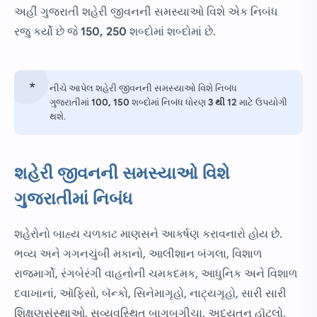
અહીં ગુજરાતી શહેરી જીવનની સમસ્યાઓ વિશે એક નિબંધ
રજુ કર્યો છે જે
150, 250
શબ્દોમાં શબ્દોમાં છે.
નીચે આપેલ શહેરી જીવનની સમસ્યાઓ વિશે નિબંધ
ગુજરાતીમાં
100, 150
શબ્દોમાં નિબંધ ધોરણ
3 થી
12
માટે ઉપયોગી
થશે.
શહેરી જીવનની સમસ્યાઓ વિશે
ગુજરાતીમાં નિબંધ
શહેરોનો બાહ્ય ચળકાટ માણસને આકર્ષણ કરાવનારો હોય છે.
ભવ્ય અને ગગનચુંબી મકાનો, આલીશાન બંગલા, વિશાળ
રાજમાર્ગો, રંગબેરંગી વાહનોની ચમકદમક, આધુનિક અને વિશાળ
દવાખાનાં, ઑફિસો, બૅન્કો, સિનેમાગૃહો, નાટ્યગૃહો, સારી સારી
શિક્ષણસંસ્થાઓ, સુવ્યવસ્થિત બાગબગીચા, અદ્યતન હૉટલો,