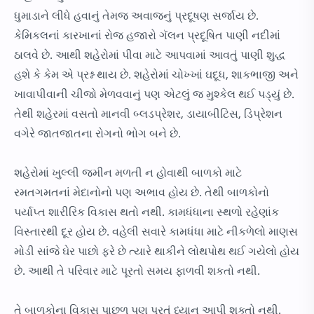
ધુમાડાને લીધે હવાનું તેમજ અવાજનું પ્રદૂષણ સર્જાય છે.
કેમિકલનાં કારખાનાં રોજ હજારો ગૅલન પ્રદૂષિત પાણી નદીમાં
ઠાલવે છે. આથી શહેરોમાં પીવા માટે આપવામાં આવતું પાણી શુદ્ધ
હશે કે કેમ એ પ્રશ્ન થાય છે. શહેરોમાં ચોખ્ખાં ઘદૂધ, શાકભાજી અને
ખાવાપીવાની ચીજો મેળવવાનું પણ એટલું જ મુશ્કેલ થઈ પડ્યું છે.
તેથી શહેરમાં વસતો માનવી બ્લડપ્રેશર, ડાયાબીટિસ, ડિપ્રેશન
વગેરે જાતજાતના રોગનો ભોગ બને છે.
શહેરોમાં ખુલ્લી જમીન મળતી ન હોવાથી બાળકો માટે
રમતગમતનાં મેદાનોનો પણ અભાવ હોય છે. તેથી બાળકોનો
પર્યાપ્ત શારીરિક વિકાસ થતો નથી. કામધંધાના સ્થળો રહેણાંક
વિસ્તારથી દૂર હોય છે. વહેલી સવારે કામધંધા માટે નીકળેલો માણસ
મોડી સાંજે ઘેર પાછો ફરે છે ત્યારે થાકીને લોથપોથ થઈ ગયેલો હોય
છે. આથી તે પરિવાર માટે પૂરતો સમય ફાળવી શકતો નથી.
તે બાળકોના વિકાસ પાછળ પણ પૂરતું ધ્યાન આપી શક્તો નથી.