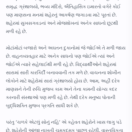
સમૃદ્ધ ગ્રંથાલયો, ભવ્ય મંદિરો, ઐતિહાસિક ઇમારતો વગેરે કોઈ
પણ માણસના મનમાં શહેરનું આકર્ષણ જગાડવા માટે પૂરતાં છે.
શહેરમાં સુખસગવડનાં અને મોજશોખનાં અનેક સાધનો છૂટથી
મળી રહે છે.
મોટાંમોટાં બજારો અને અઘતન દુકાનોમાં જે જોઈએ તે મળી જાય
છે. વાહનવ્યવહાર માટે અનેક સાધનો પણ જોઈએ ત્યાં અને
જોઈએ ત્યારે સહેલાઈથી મળી રહે છે. વિદ્યાર્થીઓને શહેરમાં
સારામાં સારી કારકિર્દી બનાવવાની તક મળે છે. વાચનના શોખીન
લોકોને માટે શહેરોમાં સારાં ગ્રંથાલયો હોય છે. આમ, અહીં દરેક
માણસને તેની રુચિ મુજબ કામ અને તેના કામની યોગ્ય કદર
કરનારી સંસ્થાઓ પણ મળી રહે છે. તેથી દરેક મનુષ્ય પોતાની
બુદ્ધિશક્તિ મુજબ પ્રગતિ સાધી શકે છે.
પરંતુ ‘ચળકે એટલું સોનું નહિ’ એ કહેવત શહેરોને ખાસ લાગુ પડે
છે. શહેરોની આંજી નાખતી ચમકદમક પાછળ રહેલી. વાસ્તવિકતા