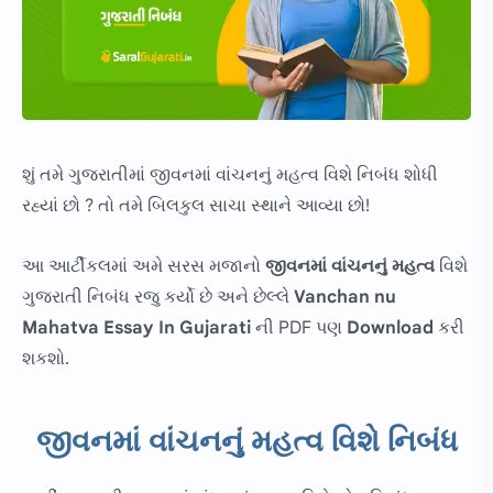
શું તમે ગુજરાતીમાં જીવનમાં વાંચનનું મહત્વ વિશે નિબંધ શોધી
રહ્યાં છો ? તો તમે બિલકુલ સાચા સ્થાને આવ્યા છો!
આ આર્ટીકલમાં અમે સરસ મજાનો
જીવનમાં વાંચનનું મહત્વ
વિશે
ગુજરાતી નિબંધ રજુ કર્યો છે અને છેલ્લે
Vanchan nu
Mahatva Essay In Gujarati
ની PDF પણ
Download
કરી
શકશો.
જીવનમાં વાંચનનું મહત્વ વિશે નિબંધ