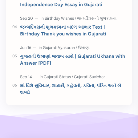
Independence Day Essay in Gujarati
જાણવા જેવું
ધોરણ 8
શિક્ષક દિવસ
ઉત્તરાયણ
જન્મદિવસની શુભકામના બદલ આભાર Text |
કહેવતો
Birthday Wishes
Birthday Thank you wishes in Gujarati
Gujarati Slogans
Gujarati Speech
ગુજરાતી ઉખાણાં જવાબ સાથે | Gujarati Ukhana with
ગુજરાતી વ્યાકરણ
જન્મદિવસની શુભકામના
Answer [PDF]
જ્ઞાન સાધના પરીક્ષા
Lekhan
માં વિશે સુવિચાર, શાયરી, કહેવતો, કવિતા, પંક્તિ અને બે
Merit List
ગુજરાતી વાર્તા
શબ્દો
ગુજરાતી સુવિચાર
જન્માષ્ટમી
દિન વિશેષ
ધોરણ 12
બાળ વાર્તા
Answer Key