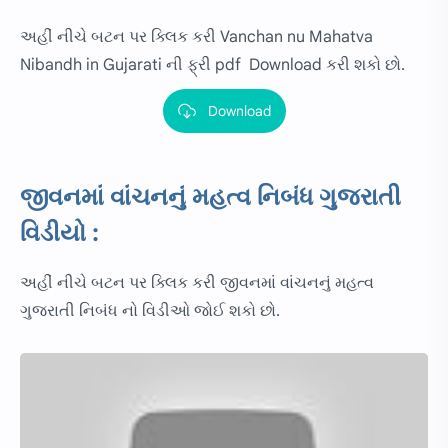
અહીં નીચે બટન પર ક્લિક કરી Vanchan nu Mahatva
Nibandh in Gujarati ની ફ્રી pdf Download કરી શકો છો.
Download
જીવનમાં વાંચનનું મહત્વ નિબંધ ગુજરાતી
વિડીયો :
અહીં નીચે બટન પર ક્લિક કરી જીવનમાં વાંચનનું મહત્વ
ગુજરાતી નિબંધ નો વિડીઓ જોઈ શકો છો.