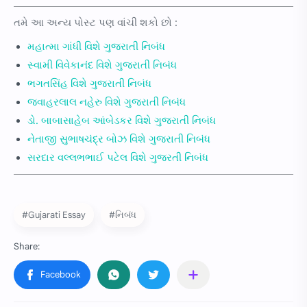
તમે આ અન્ય પોસ્ટ પણ વાંચી શકો છો :
મહાત્મા ગાંધી વિશે ગુજરાતી નિબંધ
સ્વામી વિવેકાનંદ વિશે ગુજરાતી નિબંધ
ભગતસિંહ વિશે ગુજરાતી નિબંધ
જવાહરલાલ નહેરુ વિશે ગુજરાતી નિબંધ
ડો. બાબાસાહેબ આંબેડકર વિશે ગુજરાતી નિબંધ
નેતાજી સુભાષચંદ્ર બોઝ વિશે ગુજરાતી નિબંધ
સરદાર વલ્લભભાઈ પટેલ વિશે ગુજરતી નિબંધ
#Gujarati Essay
#નિબંધ