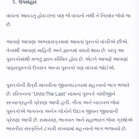
ઉપસંહાર
વાંચતાં આવડતું હોય છતાં પણ જે વાંચતો નથી તે નિરક્ષર જેવો જ
છે.
આપણે આપણા અભ્યાસક્રમમાં આવતાં પુસ્તકો વાંચીએ છીએ.
તેનાથી આપણાં માહિતી અને જ્ઞાનમાં વધારો થાય છે. પરંતુ આ
પુસ્તકોમાંથી મળતું જ્ઞાન સીમિત હોય છે. એટલે આપણે આપણાં
પાઠ્યપુસ્તકો ઉપરાંત અન્ય પુસ્તકો પણ વાંચવાં જોઈએ.
પુસ્તકોની મૈત્રી માનવીના જીવનઘડતરમાં મહત્ત્વનો ભાગ ભજવે
છે. રસ્કિનના ‘Unto The Last' નામના પુસ્તકે ગાંધીજીને
સત્યાગ્રહની પ્રેરણા આપી હતી. ગીતા અને બાઇબલ જેવાં
પુસ્તકોએ જગતના અનેક લોકોને ઉદાત્ત જીવન જીવવાની
પ્રેરણા આપી છે. રામાયણ, ભાગવત અને મહાભારત જેવા ગ્રંથોએ
ભારતીય સંસ્કૃતિને ટકાવી રાખવામાં મહત્ત્વનો ભાગ ભજવ્યો છે.