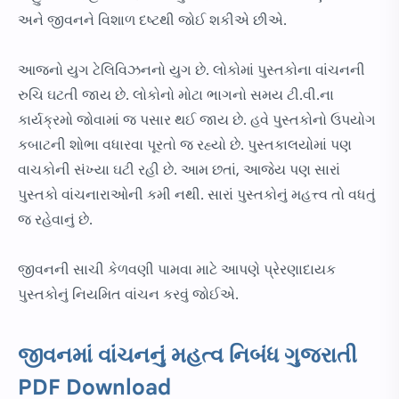
અને જીવનને વિશાળ દષ્ટથી જોઈ શકીએ છીએ.
આજનો યુગ ટેલિવિઝનનો યુગ છે. લોકોમાં પુસ્તકોના વાંચનની
રુચિ ઘટતી જાય છે. લોકોનો મોટા ભાગનો સમય ટી.વી.ના
કાર્યક્રમો જોવામાં જ પસાર થઈ જાય છે. હવે પુસ્તકોનો ઉપયોગ
કબાટની શોભા વધારવા પૂરતો જ રહ્યો છે. પુસ્તકાલયોમાં પણ
વાચકોની સંખ્યા ઘટી રહી છે. આમ છતાં, આજેય પણ સારાં
પુસ્તકો વાંચનારાઓની કમી નથી. સારાં પુસ્તકોનું મહત્ત્વ તો વધતું
જ રહેવાનું છે.
જીવનની સાચી કેળવણી પામવા માટે આપણે પ્રેરણાદાયક
પુસ્તકોનું નિયમિત વાંચન કરવું જોઈએ.
જીવનમાં વાંચનનું મહત્વ નિબંધ ગુજરાતી
PDF Download