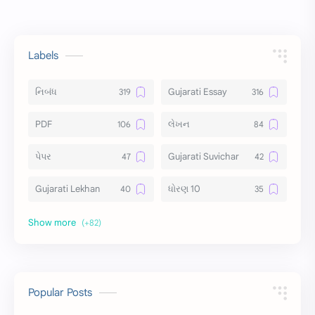
Labels
નિબંધ
Gujarati Essay
PDF
લેખન
પેપર
Gujarati Suvichar
Gujarati Lekhan
ધોરણ 10
અર્થ વિસ્તાર
વિચાર વિસ્તાર
સ્ટેટ્સ
10 Lines
10 વાક્યો
Download
Popular Posts