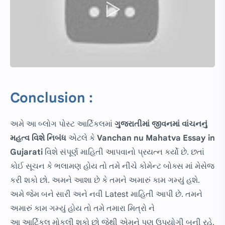
Conclusion :
અમે આ બ્લોગ પોસ્ટ આર્ટિકલમાં
ગુજરાતીમાં
જીવનમાં વાંચનનું
મહત્વ વિશે નિબંધ
એટલે કે
Vanchan nu Mahatva Essay in
Gujarati
વિશે સંપૂર્ણ માહિતી આપવાનો પ્રયત્ન કર્યો છે. છતાં
કોઈ સૂચન કે ભલામણ હોય તો તમે નીચે કોમેન્ટ બોક્સ માં મેસેજ
કરી શકો છો. અમને આશા છે કે તમને અમારું કામ ગમ્યું હશે.
અમે જેમ બને સારી અને નવી Latest માહિતી આપી છે. તમને
અમારું કામ ગમ્યું હોય તો તમે તમારા મિત્રો ને
આ આર્ટિકલ મોકલી શકો છો જેથી એમને પણ ઉપયોગી બની રહે.