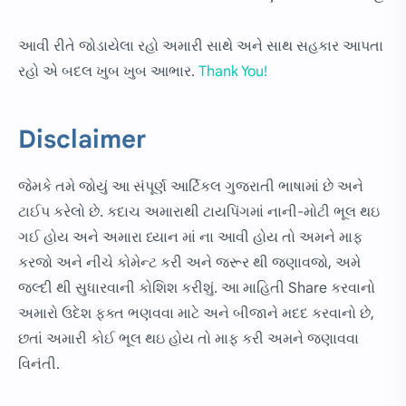
આવી રીતે જોડાયેલા રહો અમારી સાથે અને સાથ સહકાર આપતા
રહો એ બદલ ખુબ ખુબ આભાર.
Thank You!
Disclaimer
જેમકે તમે જોયું આ સંપૂર્ણ આર્ટિકલ ગુજરાતી ભાષામાં છે અને
ટાઈપ કરેલો છે. કદાચ અમારાથી ટાયપિંગમાં નાની-મોટી ભૂલ થઇ
ગઈ હોય અને અમારા ધ્યાન માં ના આવી હોય તો અમને માફ
કરજો અને નીચે કોમેન્ટ કરી અને જરૂર થી જણાવજો, અમે
જલ્દી થી સુધારવાની કોશિશ કરીશું. આ માહિતી Share કરવાનો
અમારો ઉદેશ ફક્ત ભણવવા માટે અને બીજાને મદદ કરવાનો છે,
છતાં અમારી કોઈ ભૂલ થઇ હોય તો માફ કરી અમને જણાવવા
વિનંતી.