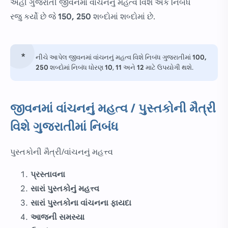
અહીં ગુજરાતી જીવનમાં વાંચનનું મહત્વ વિશે એક નિબંધ
રજુ કર્યો છે જે
150, 250
શબ્દોમાં શબ્દોમાં છે.
નીચે આપેલ જીવનમાં વાંચનનું મહત્વ વિશે નિબંધ ગુજરાતીમાં
100,
250
શબ્દોમાં નિબંધ ધોરણ
10
,
11
અને
12
માટે ઉપયોગી થશે.
જીવનમાં વાંચનનું મહત્વ / પુસ્તકોની મૈત્રી
વિશે ગુજરાતીમાં નિબંધ
પુસ્તકોની મૈત્રી/વાંચનનું મહત્ત્વ
પ્રસ્તાવના
સારાં પુસ્તકોનું મહત્ત્વ
સારાં પુસ્તકોના વાંચનના ફાયદા
આજની સમસ્યા