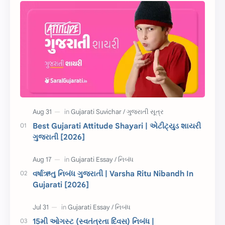
સુવિચાર
Gujarati Vyakaran
શાયરી
આરતી
અહેવાલ લેખન
શુભેચ્છા સંદેશ
Information
ગુજરાતી શબ્દો
ધોરણ 5
માહિતી
CET
ગુજરાતી સૂત્ર
Best Gujarati Attitude Shayari | એટીટ્યુડ શાયરી
ગુજરાતી [2026]
ચાલીસા
15મી ઓગસ્ટ
દિવાળી
સમાનાર્થી શબ્દો
વર્ષાઋતુ નિબંધ ગુજરાતી | Varsha Ritu Nibandh In
Gujarati [2026]
સ્પીચ ગુજરાતી
Textbook PDF
રક્ષાબંધન
26 જાન્યુઆરી
15મી ઓગસ્ટ (સ્વતંત્રતા દિવસ) નિબંધ |