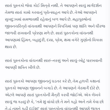
સારાં પુસ્તકો જેવા કોઈ મિત્રો નથી. તે આપણને સાચું માર્ગદર્શન
તેમજ સારાં કામો કરવાનું પ્રોત્સાહન આપે છે. તેઓ આપણને
સુખદુ:ખમાં સમભાવથી રહેવાનું બળ આપે છે. મહાપુરુષોનાં
જીવનચરિત્રો વાંચવાથી આપણને વિપત્તિમાં પણ શાંતિ અને ધીરજ
જાળવી રાખવાની પ્રેરણા મળે છે. સારાં પુસ્તકોના વાંચનથી
આપણામાં હિંમત, બહાદુરી, દયા, પ્રેમ, ક્ષમા વગેરે ગુણોનો વિકાસ
થાય છે.
સારાં પુસ્તકોના વાંચનથી સારું-નરસું અને સાચું-ખોટું પારખવાની
આપણી શક્તિ ખીલે છે.
સારાં પુસ્તકો આપણા જીવનનું ઘડતર કરે છે, તેમ હલકી કક્ષાનાં
પુસ્તકો આપણા જીવનને બગાડે છે. તે આપણને ગેરમાર્ગે દોરે છે.
એટલે આપણે સારાં પુસ્તકોની મૈત્રી કરવી જોઈએ. એક લેખકે
સાચું જ કહ્યું છે કે, ‘તમે શું વાંચો છો તે મને કહો અને તમે કેવા છો
તે હું તમને કહી દઈશ!' સારાં પુસ્તકોના વાંચનથી આપણે જગત