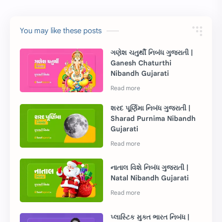
You may like these posts
ગણેશ ચતુર્થી નિબંધ ગુજરાતી |
Ganesh Chaturthi
Nibandh Gujarati
શરદ પૂર્ણિમા નિબંધ ગુજરાતી |
Sharad Purnima Nibandh
Gujarati
નાતાલ વિશે નિબંધ ગુજરાતી |
Natal Nibandh Gujarati
પ્લાસ્ટિક મુક્ત ભારત નિબંધ |