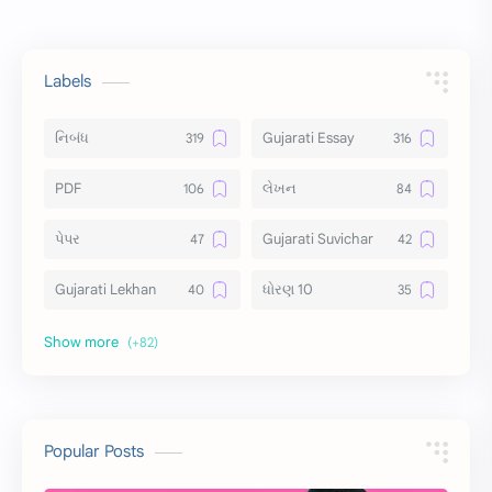
Labels
નિબંધ
Gujarati Essay
PDF
લેખન
પેપર
Gujarati Suvichar
Gujarati Lekhan
ધોરણ 10
અર્થ વિસ્તાર
વિચાર વિસ્તાર
સ્ટેટ્સ
10 Lines
10 વાક્યો
Download
Popular Posts
સુવિચાર
Gujarati Vyakaran