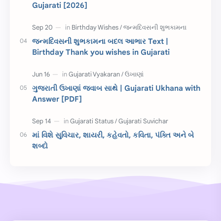
Gujarati [2026]
જાણવા જેવું
ધોરણ 8
શિક્ષક દિવસ
ઉત્તરાયણ
જન્મદિવસની શુભકામના બદલ આભાર Text |
કહેવતો
Birthday Wishes
Birthday Thank you wishes in Gujarati
Gujarati Slogans
Gujarati Speech
ગુજરાતી ઉખાણાં જવાબ સાથે | Gujarati Ukhana with
ગુજરાતી વ્યાકરણ
જન્મદિવસની શુભકામના
Answer [PDF]
જ્ઞાન સાધના પરીક્ષા
Lekhan
માં વિશે સુવિચાર, શાયરી, કહેવતો, કવિતા, પંક્તિ અને બે
Merit List
ગુજરાતી વાર્તા
શબ્દો
ગુજરાતી સુવિચાર
જન્માષ્ટમી
દિન વિશેષ
ધોરણ 12
બાળ વાર્તા
Answer Key