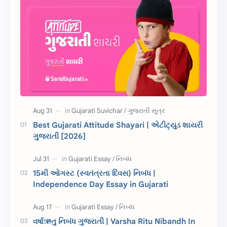
શાયરી
આરતી
અહેવાલ લેખન
શુભેચ્છા સંદેશ
Information
ગુજરાતી શબ્દો
ધોરણ 5
માહિતી
CET
ગુજરાતી સૂત્ર
Best Gujarati Attitude Shayari | એટીટ્યુડ શાયરી
ગુજરાતી [2026]
ચાલીસા
15મી ઓગસ્ટ
દિવાળી
સમાનાર્થી શબ્દો
15મી ઓગસ્ટ (સ્વતંત્રતા દિવસ) નિબંધ |
Independence Day Essay in Gujarati
સ્પીચ ગુજરાતી
Textbook PDF
રક્ષાબંધન
26 જાન્યુઆરી
વર્ષાઋતુ નિબંધ ગુજરાતી | Varsha Ritu Nibandh In