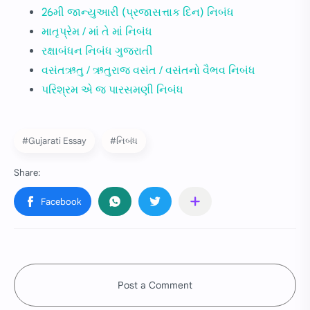
26મી જાન્યુઆરી (પ્રજાસત્તાક દિન) નિબંધ
માતૃપ્રેમ / માં તે માં નિબંધ
રક્ષાબંધન નિબંધ ગુજરાતી
વસંતઋતુ / ઋતુરાજ વસંત / વસંતનો વૈભવ નિબંધ
પરિશ્રમ એ જ પારસમણી નિબંધ
#Gujarati Essay
#નિબંધ
Post a Comment