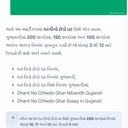
અમે આ આર્ટીકલમાં
ધરતીનો છેડો ઘર
વિશે એક સરસ
ગુજરાતીમાં
200
શબ્દોમાં,
150
શબ્દોમાં અને
100
શબ્દોમાં
અલગ અલગ નિબંધ પ્રસ્તુત કર્યો છે જે ધોરણ
3
થી
12
માટે
ઉપયોગી થશે અને તમને ગમશે.
ધરતીનો છેડો ઘર નિબંધ,
ધરતીનો છેડો ઘર નિબંધ ગુજરાતી,
ધરતીનો છેડો ઘર વિશે નિબંધ ગુજરાતીમાં,
Dharti No Chhedo Ghar Nibandh Gujarati
Dharti No Chhedo Ghar Essay in Gujarati
નીચે આપેલ ધરતીનો છેડો ઘર વિશે ગુજરાતીમાં
200
શબ્દોમાં નિબંધ
ધોરણ
10
,
11
અને
12
માટે ઉપયોગી થશે.