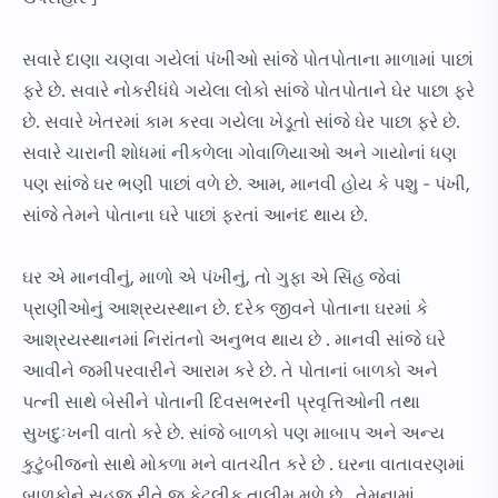
સવારે દાણા ચણવા ગયેલાં પંખીઓ સાંજે પોતપોતાના માળામાં પાછાં
ફરે છે. સવારે નોકરીધંધે ગયેલા લોકો સાંજે પોતપોતાને ઘેર પાછા ફરે
છે. સવારે ખેતરમાં કામ કરવા ગયેલા ખેડૂતો સાંજે ઘેર પાછા ફરે છે.
સવારે ચારાની શોધમાં નીકળેલા ગોવાળિયાઓ અને ગાયોનાં ધણ
પણ સાંજે ઘર ભણી પાછાં વળે છે. આમ, માનવી હોય કે પશુ - પંખી,
સાંજે તેમને પોતાના ઘરે પાછાં ફરતાં આનંદ થાય છે.
ઘર એ માનવીનું, માળો એ પંખીનું, તો ગુફા એ સિંહ જેવાં
પ્રાણીઓનું આશ્રયસ્થાન છે. દરેક જીવને પોતાના ઘરમાં કે
આશ્રયસ્થાનમાં નિરાંતનો અનુભવ થાય છે . માનવી સાંજે ઘરે
આવીને જમીપરવારીને આરામ કરે છે. તે પોતાનાં બાળકો અને
પત્ની સાથે બેસીને પોતાની દિવસભરની પ્રવૃત્તિઓની તથા
સુખદુઃખની વાતો કરે છે. સાંજે બાળકો પણ માબાપ અને અન્ય
કુટુંબીજનો સાથે મોકળા મને વાતચીત કરે છે . ઘરના વાતાવરણમાં
બાળકોને સહજ રીતે જ કેટલીક તાલીમ મળે છે . તેમનામાં