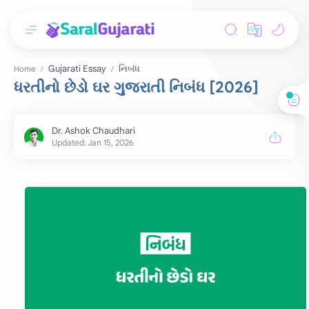
Gujarati Essay
નિબંધ
Home
ધરતીનો છેડો ઘર ગુજરાતી નિબંધ [2026]