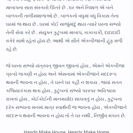
માબાપના સારા સંસ્કારો ઊતરે છે . ધર અને નિશાળ એ બંને
બાળકની તાલીમશાળાઓ છે . બાળકનો વધુમાં વધુ વિકાસ તેના
ઘરમાં જ થાય છે . ઘરમાં કોઈ સાજુંમાંદું થાય ત્યારે ઘરના સભ્યો
તેની સેવા કરે છે . સંયુક્ત કુટુંબમાં માબાપ, કાકાકાકી, દાદાદાદી
વગેરે સાથે રહેતાં હોય છે. આથી એ સૌને એકબીજાની હૂંફ મળી
રહે છે.
જે ઘરના સભ્યો યંત્રવત્ જીવન જીવતાં હોય , એમને એકબીજા
પ્રત્યે લાગણી ન હોય અને એમનામાં એકબીજાને મદદરૂપ
થવાની ભાવના ન હોય , તે ઘરને ઘર કહી ન શકાય . જ્યાં સતત
કજિયાકંકાસ થતા હોય , કુટુંબનાં સભ્યો પરસ્પર અવિશ્વાસ
રાખતાં હોય , કોઈકોઈની માનમર્યાદા સાચવતું ન હોય , કુટુંબના
દરેક સભ્યના મનમાં માત્ર સ્વાર્થની જ ભાવના હોય , એકબીજાને
મદદરૂપ થવાની ભાવના ન હોય તો તે ઘર નથી , નિર્જીવ મકાન છે.
Hands Make House, Hearts Make Home.