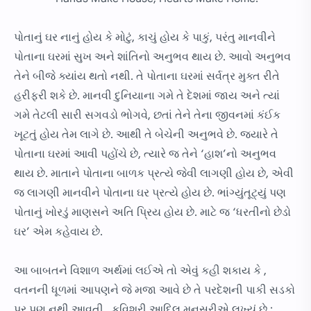
પોતાનું ઘર નાનું હોય કે મોટું, કાચું હોય કે પાકું, પરંતુ માનવીને
પોતાના ઘરમાં સુખ અને શાંતિનો અનુભવ થાય છે. આવો અનુભવ
તેને બીજે ક્યાંય થતો નથી. તે પોતાના ઘરમાં સર્વત્ર મુક્ત રીતે
હરીફરી શકે છે. માનવી દુનિયાના ગમે તે દેશમાં જાય અને ત્યાં
ગમે તેટલી સારી સગવડો ભોગવે, છતાં તેને તેના જીવનમાં કંઈક
ખૂટતું હોય તેમ લાગે છે. આથી તે બેચેની અનુભવે છે. જ્યારે તે
પોતાના ઘરમાં આવી પહોંચે છે, ત્યારે જ તેને ‘હાશ’નો અનુભવ
થાય છે. માતાને પોતાના બાળક પ્રત્યે જેવી લાગણી હોય છે, એવી
જ લાગણી માનવીને પોતાના ઘર પ્રત્યે હોય છે. ભાંગ્યુંતૂટ્યું પણ
પોતાનું ખોરડું માણસને અતિ પ્રિય હોય છે. માટે જ ‘ધરતીનો છેડો
ઘર’ એમ કહેવાય છે.
આ બાબતને વિશાળ અર્થમાં લઈએ તો એવું કહી શકાય કે ,
વતનની ધૂળમાં આપણને જે મજા આવે છે તે પરદેશની પાકી સડકો
પર પણ નથી આવતી . કવિશ્રી આદિલ મનસૂરીએ લખ્યું છે :