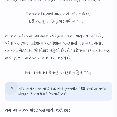
'' વતનની ધૂળથી માથું ભરી લઉં આદિલ;
ફરી આ ધૂળ , ઉમ્રભર મળે ન મળે . ''
વતનના ખોરડામાં આપણને જે સુખશાંતિનો અનુભવ થાય છે ,
એવો અનુભવ પરદેશના આલીશાન બંગલામાં પણ નથી થતો .
વતનના રોટલામાં જે મીઠાશ રહેલી છે , તે પરદેશના પકવાનમાં પણ
નથી હોતી . માટે જ એક કવિએ કહ્યું છે :
'' મારું વનરાવન છે રૂડું કે વૈકુંઠ નહિ રે જાવું. ''
નીચે આપેલ ધરતીનો છેડો ઘર વિશે ગુજરાતીમાં
150
શબ્દોમાં નિબંધ
ધોરણ
6
,
7
અને
8
માટે ઉપયોગી થશે.
તમે આ અન્ય પોસ્ટ પણ વાંચી શકો છો :