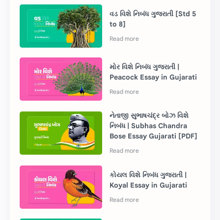
વડ વિશે નિબંધ ગુજરાતી [Std 5
to 8]
મોર વિશે નિબંધ ગુજરાતી |
Peacock Essay in Gujarati
નેતાજી સુભાષચંદ્ર બોઝ વિશે
નિબંધ | Subhas Chandra
Bose Essay Gujarati [PDF]
કોયલ વિશે નિબંધ ગુજરાતી |
Koyal Essay in Gujarati