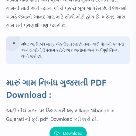
ગામડા જેવી શાંતિ અને પ્રેમ ત્યાં મળવો મુશ્કેલ છે. મને મારા
ગામની માટી અને ત્યાંના લોકો પ્રત્યે ખૂબ જ પ્રેમ છે. વેકેશનમાં
ગામડે જવાનો આનંદ મારા માટે સૌથી મોટો હોય છે. ખરેખર, મારું
ગામ મને પ્રાણથી પણ પ્યારું છે.
નોધ:
આ નિબંધ માત્ર એક ઉદાહરણ છે. તમે તમારી પોતાની કલ્પના
અને શબ્દોનો ઉપયોગ કરીને એક અનોખો અને અર્થપૂર્ણ નિબંધ
લખી શકો છો.
મારું ગામ નિબંધ ગુજરાતી PDF
Download :
અહીં નીચે બટન પર ક્લિક કરી My Village Nibandh in
Gujarati ની ફ્રી pdf Download કરી શકો છો.
Download