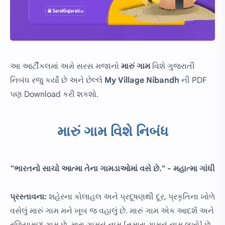
આ આર્ટીકલમાં અમે સરસ મજાનો
મારું ગામ
વિશે ગુજરાતી
નિબંધ રજુ કર્યો છે અને છેલ્લે
My Village Nibandh
ની PDF
પણ Download કરી શકશો.
મારું ગામ વિશે નિબંધ
"ભારતનો સાચો આત્મા તેના ગામડાઓમાં વસે છે." - મહાત્મા ગાંધી
પ્રસ્તાવના:
શહેરના કોલાહલ અને પ્રદૂષણથી દૂર, પ્રકૃતિના ખોળે
વસેલું મારું ગામ મને ખૂબ જ વહાલું છે. મારું ગામ એક આદર્શ અને