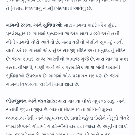
રળિયામણું ગામ છે. મારા ગામનું નામ [તમારા ગામનું નામ લખો] છે.
તે [તમારા જિલ્લાનું નામ] જિલ્લામાં આવેલું છે.
ગામની રચના અને સુવિધાઓ:
મારા ગામના પાદરે એક સુંદર
પ્રવેશદ્વાર છે. ગામમાં પ્રવેશતા જ એક મોટો વડલો અને તેની
નીચે ગામનો ચોરો આવેલો છે, જ્યાં વડીલો બેસીને સુખ-દુઃખની
વાતો કરે છે. ગામમાં એક સુંદર રામજી મંદિર અને મહાદેવનું મંદિર
છે, જ્યાં સવાર-સાંજ આરતીનો અવાજ ગુંજે છે. મારા ગામમાં પાકા
રસ્તા, વીજળી, પાણી અને એક પ્રાથમિક શાળા જેવી પાયાની
સુવિધાઓ ઉપલબ્ધ છે. ગામમાં એક પંચાયત ઘર પણ છે, જ્યાં
ગામના વિકાસના કામોની ચર્ચા થાય છે.
લોકજીવન અને વ્યવસાય:
મારા ગામના લોકો ખૂબ જ સાદું અને
સંતોષી જીવન જીવે છે. ગામના મોટાભાગના લોકોનો મુખ્ય
વ્યવસાય ખેતી અને પશુપાલન છે. સવારે વહેલા ઉઠીને ખેડૂતો ખેતરે
જાય છે અને ગોવાળો ગાયો-ભેંસો ચરાવવા જાય છે. અહીંના લોકો