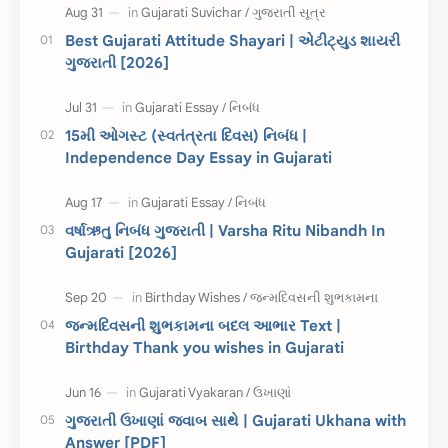
CET
ગુજરાતી સૂત્ર
Best Gujarati Attitude Shayari | એટીટ્યુડ શાયરી
ગુજરાતી [2026]
ચાલીસા
15મી ઓગસ્ટ
દિવાળી
સમાનાર્થી શબ્દો
15મી ઓગસ્ટ (સ્વતંત્રતા દિવસ) નિબંધ |
Independence Day Essay in Gujarati
સ્પીચ ગુજરાતી
Textbook PDF
રક્ષાબંધન
26 જાન્યુઆરી
વર્ષાઋતુ નિબંધ ગુજરાતી | Varsha Ritu Nibandh In
Gujarati [2026]
જાણવા જેવું
ધોરણ 8
શિક્ષક દિવસ
ઉત્તરાયણ
જન્મદિવસની શુભકામના બદલ આભાર Text |
કહેવતો
Birthday Wishes
Birthday Thank you wishes in Gujarati
Gujarati Slogans
Gujarati Speech
ગુજરાતી ઉખાણાં જવાબ સાથે | Gujarati Ukhana with
ગુજરાતી વ્યાકરણ
જન્મદિવસની શુભકામના
Answer [PDF]