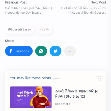
#Gujarati Essay
#નિબંધ
You may like these posts
સ્વામી વિવેકાનંદ જીવન ચરિત્ર
નિબંધ [Std 5 to 12]