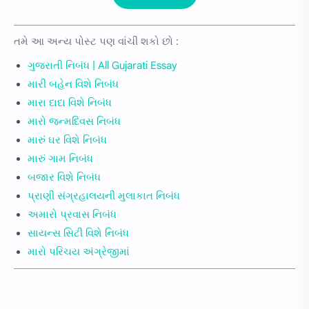
તમે આ અન્ય પોસ્ટ પણ વાંચી શકો છો :
ગુજરાતી નિબંધ | All Gujarati Essay
મારી બહેન વિશે નિબંધ
મારા દાદા વિશે નિબંધ
મારો જન્મદિવસ નિબંધ
મારું ઘર વિશે નિબંધ
મારું ગામ નિબંધ
બજાર વિશે નિબંધ
પ્રાણી સંગ્રહાલયની મુલાકાત નિબંધ
અમારો પ્રવાસ નિબંધ
સાયન્સ સિટી વિશે નિબંધ
મારો પરિચય અંગ્રેજીમાં