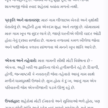
ખૂબ જ મહેનતુ છે. ગામમાં મળતું શુદ્ધ દૂધ, ઘી અને તાજા
શાકભાજી જેવો સ્વાદ શહેરમાં ક્યાંય મળતો નથી.
પ્રકૃતિ અને વાતાવરણ:
મારું ગામ લીલાછમ ખેતરો અને વૃક્ષોથી
ઘેરાયેલું છે. અહીંની હવા એકદમ શુદ્ધ અને તાજી છે. ચોમાસામાં
મારું ગામ ખૂબ જ સુંદર લાગે છે, જાણે ધરતીએ લીલી ચાદર ઓઢી
હોય તેવું દ્રશ્ય સર્જાય છે. ગામના તળાવમાં કમળ ખીલેલા જોવા
અને પક્ષીઓના કલરવ સાંભળવા એ મનને ખૂબ શાંતિ આપે છે.
એકતા અને તહેવારો:
મારા ગામની સૌથી મોટી વિશેષતા છે -
એકતા. અહીં બધી જ જ્ઞાતિના લોકો હળીમળીને રહે છે. દિવાળી,
હોળી, જન્માષ્ટમી કે નવરાત્રી જેવા તહેવારો આખું ગામ સાથે
મળીને ધામધૂમથી ઉજવે છે. સુખ હોય કે દુઃખ, આખું ગામ એક
પરિવારની જેમ એકબીજાની પડખે ઊભું રહે છે.
ઉપસંહાર:
શહેરોમાં મોટી ઈમારતો અને સુવિધાઓ ભલે હોય, પણ