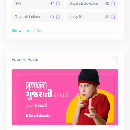
પેપર
Gujarati Suvichar
Gujarati Lekhan
ધોરણ 10
અર્થ વિસ્તાર
વિચાર વિસ્તાર
સ્ટેટ્સ
10 Lines
10 વાક્યો
Download
Popular Posts
સુવિચાર
Gujarati Vyakaran
શાયરી
આરતી
અહેવાલ લેખન
શુભેચ્છા સંદેશ
Information
ગુજરાતી શબ્દો
ધોરણ 5
માહિતી