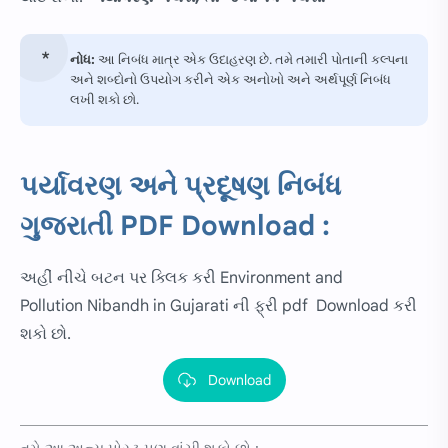
નોધ:
આ નિબંધ માત્ર એક ઉદાહરણ છે. તમે તમારી પોતાની કલ્પના
અને શબ્દોનો ઉપયોગ કરીને એક અનોખો અને અર્થપૂર્ણ નિબંધ
લખી શકો છો.
પર્યાવરણ અને પ્રદૂષણ નિબંધ
ગુજરાતી PDF Download :
અહીં નીચે બટન પર ક્લિક કરી
Environment and
Pollution
Nibandh in Gujarati ની ફ્રી pdf Download કરી
શકો છો.
Download