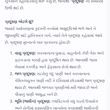
નુકસાન પહોંચાડવાનું શરૂ કર્યું છે, જેનાથી '
પ્રદૂષણ
' ની સમસ્યા
ઉભી થઈ છે.
પ્રદૂષણ એટલે શું?
જ્યારે પર્યાવરણના કુદરતી તત્વોમાં અશુદ્ધિઓ ભળે અને તે
જીવસૃષ્ટિ માટે હાનિકારક બને, ત્યારે તેને પ્રદૂષણ કહેવામાં આવે
છે. પ્રદૂષણ મુખ્યત્વે ચાર પ્રકારના હોય છે:
વાયુ પ્રદૂષણ:
કારખાનાના ધુમાડા, વાહનોનો ઝેરી ગેસ અને
ફટાકડાના કારણે હવા પ્રદૂષિત થાય છે. આનાથી શ્વાસ
લેવામાં તકલીફ અને ફેફસાના રોગો થાય છે.
જળ પ્રદૂષણ:
ગટરોનું ગંદુ પાણી અને કારખાનાના
કેમિકલયુક્ત પાણી નદી કે દરિયામાં છોડવાથી જળ પ્રદૂષણ
થાય છે. આનાથી જળચર પ્રાણીઓ મરી જાય છે અને
પીવાનું પાણી અશુદ્ધ બને છે.
ભૂમિ (જમીન) પ્રદૂષણ:
પ્લાસ્ટિકનો વધુ પડતો ઉપયોગ
અને ખેતીમાં રાસાયણિક ખાતરોના વપરાશથી જમીનની