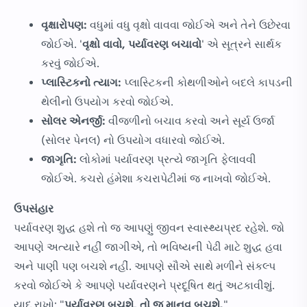
વૃક્ષારોપણ:
વધુમાં વધુ વૃક્ષો વાવવા જોઈએ અને તેને ઉછેરવા
જોઈએ. '
વૃક્ષો વાવો, પર્યાવરણ બચાવો
' એ સૂત્રને સાર્થક
કરવું જોઈએ.
પ્લાસ્ટિકનો ત્યાગ:
પ્લાસ્ટિકની કોથળીઓને બદલે કાપડની
થેલીનો ઉપયોગ કરવો જોઈએ.
સોલર એનર્જી:
વીજળીનો બચાવ કરવો અને સૂર્ય ઉર્જા
(સોલર પેનલ) નો ઉપયોગ વધારવો જોઈએ.
જાગૃતિ:
લોકોમાં પર્યાવરણ પ્રત્યે જાગૃતિ ફેલાવવી
જોઈએ. કચરો હંમેશા કચરાપેટીમાં જ નાખવો જોઈએ.
ઉપસંહાર
પર્યાવરણ શુદ્ધ હશે તો જ આપણું જીવન સ્વાસ્થ્યપ્રદ રહેશે. જો
આપણે અત્યારે નહીં જાગીએ, તો ભવિષ્યની પેઢી માટે શુદ્ધ હવા
અને પાણી પણ બચશે નહીં. આપણે સૌએ સાથે મળીને સંકલ્પ
કરવો જોઈએ કે આપણે પર્યાવરણને પ્રદૂષિત થતું અટકાવીશું.
યાદ રાખો: "
પર્યાવરણ બચશે, તો જ માનવ બચશે.
"