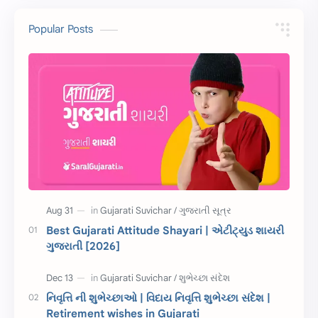
10 વાક્યો
Download
Popular Posts
સુવિચાર
Gujarati Vyakaran
શાયરી
આરતી
અહેવાલ લેખન
શુભેચ્છા સંદેશ
Information
ગુજરાતી શબ્દો
ધોરણ 5
માહિતી
CET
ગુજરાતી સૂત્ર
Best Gujarati Attitude Shayari | એટીટ્યુડ શાયરી
ગુજરાતી [2026]
ચાલીસા
15મી ઓગસ્ટ
દિવાળી
સમાનાર્થી શબ્દો
નિવૃત્તિ ની શુભેચ્છાઓ | વિદાય નિવૃત્તિ શુભેચ્છા સંદેશ |
Retirement wishes in Gujarati
સ્પીચ ગુજરાતી
Textbook PDF