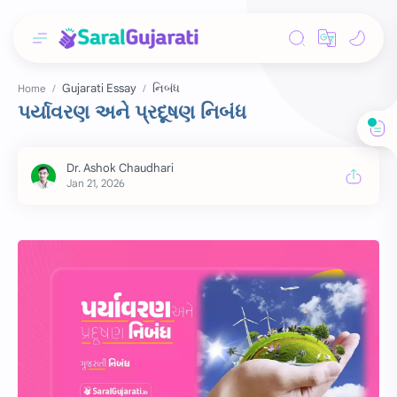
Gujarati Essay
નિબંધ
Home
પર્યાવરણ અને પ્રદૂષણ નિબંધ