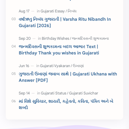
રક્ષાબંધન
26 જાન્યુઆરી
વર્ષાઋતુ નિબંધ ગુજરાતી | Varsha Ritu Nibandh In
Gujarati [2026]
જાણવા જેવું
ધોરણ 8
શિક્ષક દિવસ
ઉત્તરાયણ
જન્મદિવસની શુભકામના બદલ આભાર Text |
કહેવતો
Birthday Wishes
Birthday Thank you wishes in Gujarati
Gujarati Slogans
Gujarati Speech
ગુજરાતી ઉખાણાં જવાબ સાથે | Gujarati Ukhana with
ગુજરાતી વ્યાકરણ
જન્મદિવસની શુભકામના
Answer [PDF]
જ્ઞાન સાધના પરીક્ષા
Lekhan
માં વિશે સુવિચાર, શાયરી, કહેવતો, કવિતા, પંક્તિ અને બે
Merit List
ગુજરાતી વાર્તા
શબ્દો
ગુજરાતી સુવિચાર
જન્માષ્ટમી