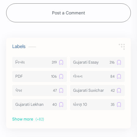
Post a Comment
Labels
નિબંધ
Gujarati Essay
PDF
લેખન
પેપર
Gujarati Suvichar
Gujarati Lekhan
ધોરણ 10
અર્થ વિસ્તાર
વિચાર વિસ્તાર
સ્ટેટ્સ
10 Lines