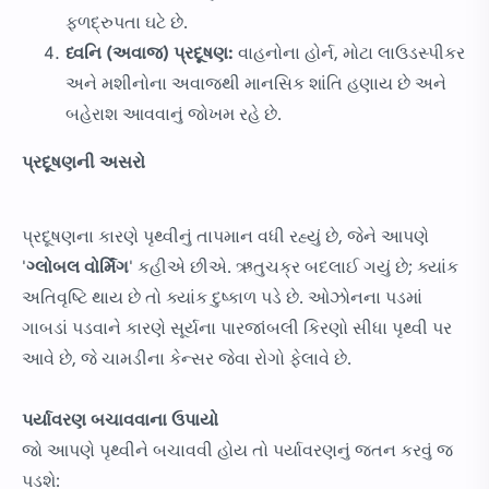
ફળદ્રુપતા ઘટે છે.
ધ્વનિ (અવાજ) પ્રદૂષણ:
વાહનોના હોર્ન, મોટા લાઉડસ્પીકર
અને મશીનોના અવાજથી માનસિક શાંતિ હણાય છે અને
બહેરાશ આવવાનું જોખમ રહે છે.
પ્રદૂષણની અસરો
પ્રદૂષણના કારણે પૃથ્વીનું તાપમાન વધી રહ્યું છે, જેને આપણે
'
ગ્લોબલ વોર્મિંગ
' કહીએ છીએ. ઋતુચક્ર બદલાઈ ગયું છે; ક્યાંક
અતિવૃષ્ટિ થાય છે તો ક્યાંક દુષ્કાળ પડે છે. ઓઝોનના પડમાં
ગાબડાં પડવાને કારણે સૂર્યના પારજાંબલી કિરણો સીધા પૃથ્વી પર
આવે છે, જે ચામડીના કેન્સર જેવા રોગો ફેલાવે છે.
પર્યાવરણ બચાવવાના ઉપાયો
જો આપણે પૃથ્વીને બચાવવી હોય તો પર્યાવરણનું જતન કરવું જ
પડશે: