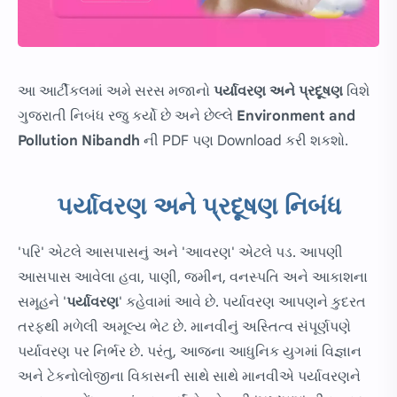
આ આર્ટીકલમાં અમે સરસ મજાનો
પર્યાવરણ અને પ્રદૂષણ
વિશે
ગુજરાતી નિબંધ રજુ કર્યો છે અને છેલ્લે
Environment and
Pollution Nibandh
ની PDF પણ
Download
કરી શકશો.
પર્યાવરણ અને પ્રદૂષણ નિબંધ
'પરિ' એટલે આસપાસનું અને 'આવરણ' એટલે પડ. આપણી
આસપાસ આવેલા હવા, પાણી, જમીન, વનસ્પતિ અને આકાશના
સમૂહને '
પર્યાવરણ
' કહેવામાં આવે છે. પર્યાવરણ આપણને કુદરત
તરફથી મળેલી અમૂલ્ય ભેટ છે. માનવીનું અસ્તિત્વ સંપૂર્ણપણે
પર્યાવરણ પર નિર્ભર છે. પરંતુ, આજના આધુનિક યુગમાં વિજ્ઞાન
અને ટેકનોલોજીના વિકાસની સાથે સાથે માનવીએ પર્યાવરણને