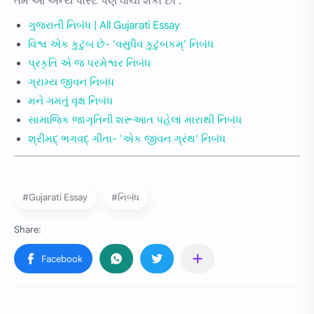
તમે આ અન્ય પોસ્ટ પણ વાંચી શકો છો :
ગુજરાતી નિબંધ | All Gujarati Essay
વિશ્વ એક કુટુંબ છે- 'વસુધૈવ કુટુંબકમ્' નિબંધ
પ્રકૃતિ એ જ પરમેશ્વર નિબંધ
ગ્રામ્ય જીવન નિબંધ
મને ગમતું વૃક્ષ નિબંધ
સામાજિક જાગૃતિની શરૂઆત પહેલાં મારાથી નિબંધ
શ્રીમદ્ ભગવદ્ ગીતા- 'એક જીવન ગ્રંથ' નિબંધ
#Gujarati Essay
#નિબંધ