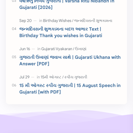
વર્ષાઋતુ નિબંધ ગુજરાતી | Varsha Ritu Nibandh In
Gujarati [2026]
જાણવા જેવું
ધોરણ 8
શિક્ષક દિવસ
ઉત્તરાયણ
જન્મદિવસની શુભકામના બદલ આભાર Text |
કહેવતો
Birthday Wishes
Birthday Thank you wishes in Gujarati
Gujarati Slogans
Gujarati Speech
ગુજરાતી ઉખાણાં જવાબ સાથે | Gujarati Ukhana with
ગુજરાતી વ્યાકરણ
જન્મદિવસની શુભકામના
Answer [PDF]
જ્ઞાન સાધના પરીક્ષા
Lekhan
15 મી ઓગસ્ટ સ્પીચ ગુજરાતી | 15 August Speech in
Merit List
ગુજરાતી વાર્તા
Gujarati [with PDF]
ગુજરાતી સુવિચાર
જન્માષ્ટમી
દિન વિશેષ
ધોરણ 12
બાળ વાર્તા
Answer Key