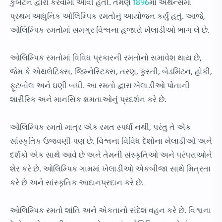
કુબર્ટેન દ્વારા કરવામાં આવી હતી. તેમણે
1896
માં એથેન્સમાં
પ્રથમ આધુનિક ઓલિમ્પિક રમતોનું આયોજન કર્યું હતું. આજે,
ઓલિમ્પિક રમતોમાં સમગ્ર વિશ્વના હજારો ખેલાડીઓ ભાગ લે છે.
ઓલિમ્પિક રમતોમાં વિવિધ પ્રકારની રમતોનો સમાવેશ થાય છે,
જેમ કે એથલેટિક્સ, જિમ્નેસ્ટિક્સ, તરણ, કુસ્તી, બેડમિંટન, હોકી,
ફૂટબોલ અને ઘણી બધી. આ રમતો દ્વારા ખેલાડીઓ પોતાની
શારીરિક અને માનસિક ક્ષમતાઓનું પ્રદર્શન કરે છે.
ઓલિમ્પિક રમતો માત્ર એક રમત સ્પર્ધા નથી, પરંતુ તે એક
સાંસ્કૃતિક ઉજવણી પણ છે. વિશ્વના વિવિધ દેશોના ખેલાડીઓ અને
દર્શકો એક સાથે આવે છે અને તેમની સંસ્કૃતિઓ અને પરંપરાઓને
શેર કરે છે. ઓલિમ્પિક ગામમાં ખેલાડીઓ એકબીજા સાથે મિત્રતા
કરે છે અને સાંસ્કૃતિક આદાનપ્રદાન કરે છે.
ઓલિમ્પિક રમતો શાંતિ અને એકતાનો સંદેશ વહન કરે છે. વિશ્વના