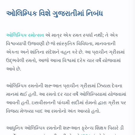
ઓલિમ્પિક વિશે ગુજરાતીમાં નિબંધ
ઓલિમ્પિક રમોત્સવ
એ માત્ર એક રમત સ્પર્ધા નથી; તે એક
વિશ્વવ્યાપી ઉજવણી છે જે સાંસ્કૃતિક વિવિધતા, માનવતાની
એકતા અને શાંતિના સંદેશને વહન કરે છે. આ પ્રાચીન ગ્રીસમાં
ઉદ્ભવેલી રમતો, આજે આખા વિશ્વમાં દરેક ચાર વર્ષે યોજવામાં
આવે છે.
ઓલિમ્પિક રમતોની શરૂઆત પ્રાચીન ગ્રીસમાં ઝિયસ દેવના
માનમાં થઈ હતી. આ રમતો દર ચાર વર્ષે ઓલિમ્પિયામાં યોજવામાં
આવતી હતી. ઇસવીસનની પાંચમી સદીમાં રોમનો દ્વારા ગ્રીસ પર
વિજય મેળવ્યા બાદ આ રમતોનો અંત આવ્યો હતો.
આધુનિક ઓલિમ્પિક રમતોની શરૂઆત ફ્રેન્ચ શિક્ષક પિયરે ડી