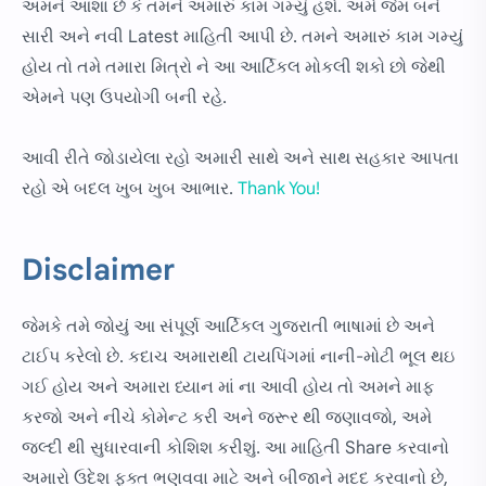
અમને આશા છે કે તમને અમારું કામ ગમ્યું હશે. અમે જેમ બને
સારી અને નવી Latest માહિતી આપી છે. તમને અમારું કામ ગમ્યું
હોય તો તમે તમારા મિત્રો ને આ આર્ટિકલ મોકલી શકો છો જેથી
એમને પણ ઉપયોગી બની રહે.
આવી રીતે જોડાયેલા રહો અમારી સાથે અને સાથ સહકાર આપતા
રહો એ બદલ ખુબ ખુબ આભાર.
Thank You!
Disclaimer
જેમકે તમે જોયું આ સંપૂર્ણ આર્ટિકલ ગુજરાતી ભાષામાં છે અને
ટાઈપ કરેલો છે. કદાચ અમારાથી ટાયપિંગમાં નાની-મોટી ભૂલ થઇ
ગઈ હોય અને અમારા ધ્યાન માં ના આવી હોય તો અમને માફ
કરજો અને નીચે કોમેન્ટ કરી અને જરૂર થી જણાવજો, અમે
જલ્દી થી સુધારવાની કોશિશ કરીશું. આ માહિતી Share કરવાનો
અમારો ઉદેશ ફક્ત ભણવવા માટે અને બીજાને મદદ કરવાનો છે,