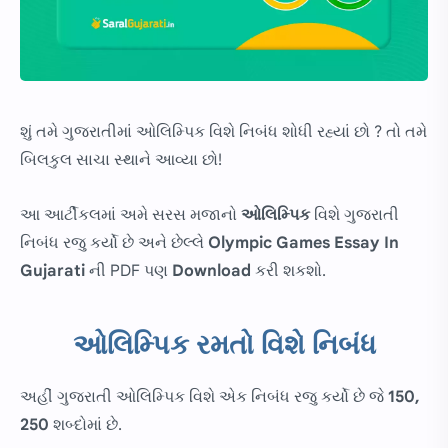
શું તમે ગુજરાતીમાં ઓલિમ્પિક વિશે નિબંધ શોધી રહ્યાં છો ? તો તમે
બિલકુલ સાચા સ્થાને આવ્યા છો!
આ આર્ટીકલમાં અમે સરસ મજાનો
ઓલિમ્પિક
વિશે ગુજરાતી
નિબંધ રજુ કર્યો છે અને છેલ્લે
Olympic Games Essay In
Gujarati
ની PDF પણ
Download
કરી શકશો.
ઓલિમ્પિક રમતો વિશે નિબંધ
અહીં ગુજરાતી ઓલિમ્પિક વિશે એક નિબંધ રજુ કર્યો છે જે
150,
250
શબ્દોમાં છે.