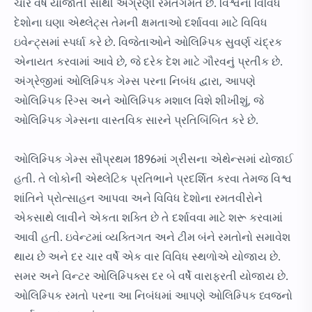
ચાર વર્ષે યોજાતી સૌથી અગ્રણી રમતગમત છે. વિશ્વના વિવિધ
દેશોના ઘણા એથ્લેટ્સ તેમની ક્ષમતાઓ દર્શાવવા માટે વિવિધ
ઇવેન્ટ્સમાં સ્પર્ધા કરે છે. વિજેતાઓને ઓલિમ્પિક સુવર્ણ ચંદ્રક
એનાયત કરવામાં આવે છે, જે દરેક દેશ માટે ગૌરવનું પ્રતીક છે.
અંગ્રેજીમાં ઓલિમ્પિક ગેમ્સ પરના નિબંધ દ્વારા, આપણે
ઓલિમ્પિક રિંગ્સ અને ઓલિમ્પિક મશાલ વિશે શીખીશું, જે
ઓલિમ્પિક ગેમ્સના વાસ્તવિક સારને પ્રતિબિંબિત કરે છે.
ઓલિમ્પિક ગેમ્સ સૌપ્રથમ 1896માં ગ્રીસના એથેન્સમાં યોજાઈ
હતી. તે લોકોની એથ્લેટિક પ્રતિભાને પ્રદર્શિત કરવા તેમજ વિશ્વ
શાંતિને પ્રોત્સાહન આપવા અને વિવિધ દેશોના રમતવીરોને
એકસાથે લાવીને એકતા શક્તિ છે તે દર્શાવવા માટે શરૂ કરવામાં
આવી હતી. ઇવેન્ટમાં વ્યક્તિગત અને ટીમ બંને રમતોનો સમાવેશ
થાય છે અને દર ચાર વર્ષે એક વાર વિવિધ સ્થળોએ યોજાય છે.
સમર અને વિન્ટર ઓલિમ્પિક્સ દર બે વર્ષે વારાફરતી યોજાય છે.
ઓલિમ્પિક રમતો પરના આ નિબંધમાં આપણે ઓલિમ્પિક ધ્વજનો