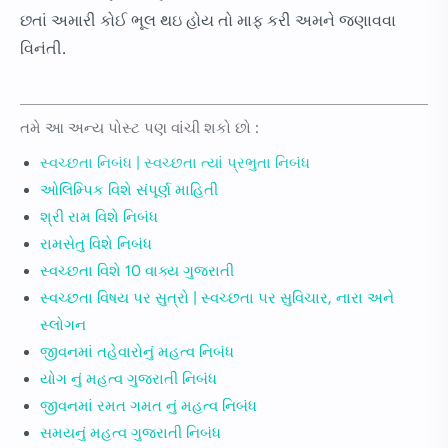
છતાં અમારી કોઈ ભૂલ થઇ હોય તો માફ કરી અમને જણાવવા
વિનંતી.
તમે આ અન્ય પોસ્ટ પણ વાંચી શકો છો :
સ્વચ્છતા નિબંધ | સ્વચ્છતા ત્યાં પ્રભુતા નિબંધ
ઓલિમ્પિક વિશે સંપૂર્ણ માહિતી
શ્રી રામ વિશે નિબંધ
રામસેતુ વિશે નિબંધ
સ્વચ્છતા વિશે 10 વાક્ય ગુજરાતી
સ્વચ્છતા વિષય પર સુત્રો | સ્વચ્છતા ૫ર સુવિચાર, નારા અને
સ્લોગન
જીવનમાં તહેવારોનું મહત્વ નિબંધ
યોગ નું મહત્વ ગુજરાતી નિબંધ
જીવનમાં રમત ગમત નું મહત્વ નિબંધ
સમયનું મહત્વ ગુજરાતી નિબંધ