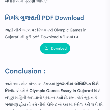
ખેલાડીઓને પ્રેરણા આપે છે.
નિબંધ ગુજરાતી PDF Download
અહીં નીચે બટન પર ક્લિક કરી Olympic Games in
Gujarati ની ફ્રી pdf Download કરી શકો છો.
Download
Conclusion :
અમે આ બ્લોગ પોસ્ટ આર્ટિકલમાં
ગુજરાતીમાં
ઓલિમ્પિક વિશે
નિબંધ
એટલે કે
Olympic Games Essay in Gujarati
વિશે
સંપૂર્ણ માહિતી આપવાનો પ્રયત્ન કર્યો છે. છતાં કોઈ સૂચન કે
ભલામણ હોય તો તમે નીચે કોમેન્ટ બોક્સ માં મેસેજ કરી શકો છો.