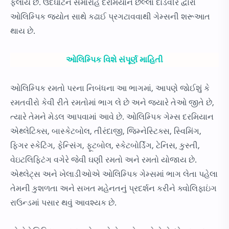
ફેલાય છે. ઉદઘાટન સમારોહ દરમિયાન છેલ્લા દોડવીર દ્વારા
ઓલિમ્પિક જ્યોત સાથે કઢાઈ પ્રગટાવવાથી ગેમ્સની શરૂઆત
થાય છે.
ઓલિમ્પિક વિશે સંપૂર્ણ માહિતી
ઓલિમ્પિક રમતો પરના નિબંધના આ ભાગમાં, આપણે જોઈશું કે
રમતવીરો કેવી રીતે રમતોમાં ભાગ લે છે અને જ્યારે તેઓ જીતે છે,
ત્યારે તેમને મેડલ આપવામાં આવે છે. ઓલિમ્પિક ગેમ્સ દરમિયાન
એથ્લેટિક્સ, બાસ્કેટબોલ, તીરંદાજી, જિમ્નેસ્ટિક્સ, સ્વિમિંગ,
ફિગર સ્કેટિંગ, ફેન્સિંગ, ફૂટબોલ, સ્કેટબોર્ડિંગ, ટેનિસ, કુસ્તી,
વેઇટલિફ્ટિંગ વગેરે જેવી ઘણી રમતો અને રમતો યોજાય છે.
એથ્લેટ્સ અને ખેલાડીઓએ ઓલિમ્પિક ગેમ્સમાં ભાગ લેતા પહેલા
તેમની કુશળતા અને સખત મહેનતનું પ્રદર્શન કરીને ક્વોલિફાઇંગ
રાઉન્ડમાં પસાર થવું આવશ્યક છે.