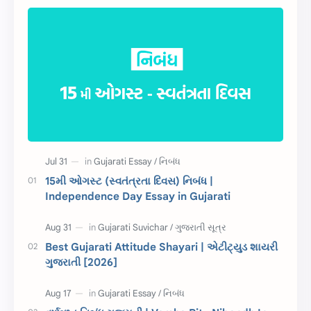
સુવિચાર
Gujarati Vyakaran
શાયરી
આરતી
અહેવાલ લેખન
શુભેચ્છા સંદેશ
Information
ગુજરાતી શબ્દો
ધોરણ 5
માહિતી
CET
ગુજરાતી સૂત્ર
15મી ઓગસ્ટ (સ્વતંત્રતા દિવસ) નિબંધ |
Independence Day Essay in Gujarati
ચાલીસા
15મી ઓગસ્ટ
દિવાળી
સમાનાર્થી શબ્દો
Best Gujarati Attitude Shayari | એટીટ્યુડ શાયરી
ગુજરાતી [2026]
સ્પીચ ગુજરાતી
Textbook PDF
રક્ષાબંધન
26 જાન્યુઆરી