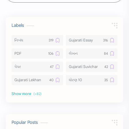
Labels
નિબંધ
Gujarati Essay
PDF
લેખન
પેપર
Gujarati Suvichar
Gujarati Lekhan
ધોરણ 10
અર્થ વિસ્તાર
વિચાર વિસ્તાર
સ્ટેટ્સ
10 Lines
10 વાક્યો
Download
Popular Posts