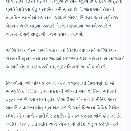
લોકો ટેલિવિઝન પર રમતો જુએ છે અને જુએ છે કે દરેક રાષ્ટ્રના
પ્રતિનિધિઓ કેવું પ્રદર્શન કરી રહ્યા છે. વિજેતાઓને તેમની
સંબંધિત રમતોમાં સ્થાનના આધારે ગોલ્ડ, સિલ્વર અને બ્રોન્ઝ
મેડલ મળે છે. વધુમાં, જ્યારે મેડલ આપવામાં આવશે ત્યારે તે
ચોક્કસ દેશનું રાષ્ટ્રગીત વગાડવામાં આવશે.
ઓલિમ્પિક ગેમ્સ પરનો આ નાનો નિબંધ બાળકોને ઓલિમ્પિક
ગેમ્સની સુસંગતતા સમજવામાં મદદરૂપ થશે. તમે તમારા બાળકોને
અમારી વેબસાઇટ પરથી વધુ સુંદર નિબંધો આપી શકો છો.
નિષ્કર્ષમાં, ઓલિમ્પિક રમતો એક વિશ્વવ્યાપી ઉજવણી છે જે
સાંસ્કૃતિક વિવિધતા, માનવતાની એકતા અને શાંતિના સંદેશને
વહન કરે છે. આ રમતો દ્વારા ખેલાડીઓ પોતાની શારીરિક અને
માનસિક ક્ષમતાઓનું પ્રદર્શન કરે છે અને વિશ્વના વિવિધ દેશોના
લોકો એક સાથે આવીને સંસ્કૃતિઓ અને પરંપરાઓને શેર કરે છે.
ઓલિમ્પિક રમતો શાંતિ અને એકતાનો સંદેશ વહન કરે છે અને