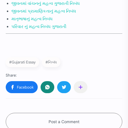
જીવનમાં વાંચનનું મહત્વ ગુજરાતી નિબંધ
જીવનમાં પ્રામાણિકતાનું મહત્વ નિબંધ
માતૃભાષાનું મહત્વ નિબંધ
પરિવાર નું મહત્વ નિબંધ ગુજરાતી
#Gujarati Essay
#નિબંધ
Post a Comment