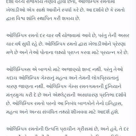
દેશો વચ્ચે રાજકીય તણાવ હોવા છતાં, ઓલિમ્પિક રમતોમાં
ખેલાડીઓ એક સાથે આવીને સ્પર્ધા કરે છે. આ દર્શાવે છે કે રમતો
દ્વારા વિશ્વ શાંતિ સ્થાપિત કરી શકાય છે.
ઓલિમ્પિક રમતો દર ચાર વર્ષે યોજવામાં આવે છે, પરંતુ તેની અસર
ચાર વર્ષ સુધી રહે છે. ઓલિમ્પિક રમતો દ્વારા ખેલાડીઓને પ્રેરણા
મળે છે અને તેઓ પોતાના લક્ષ્યો પ્રાપ્ત કરવા માટે પ્રયત્ન કરે છે.
ઓલિમ્પિક્સ એ બાળકો માટે અજાણ્યો શબ્દ નથી. પરંતુ તેઓ
કદાચ ઓલિમ્પિક ગેમ્સનું મહત્વ અને તેમની લોકપ્રિયતાનું
કારણ જાણતા નથી. ઓલિમ્પિક ગેમ્સ રમતગમતની દુનિયાને
મંત્રમુગ્ધ કરી દે છે અને એથ્લેટ્સની અસાધારણ પ્રતિભા દર્શાવે
છે. ઓલિમ્પિક રમતો પરનો આ નિબંધ બાળકોને તેનો ઇતિહાસ,
મહત્વ અને અન્ય સંબંધિત તથ્યો શીખવવા માટે આદર્શ હશે.
ઓલિમ્પિક રમતોની ઉત્પત્તિ પ્રાચીન ગ્રીસમાં છે, અને હવે, તે દર