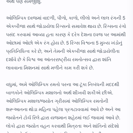
અર્થ પણ સમજીશું.
ઓલિમ્પિક ધ્વજમાં વાદળી, પીળો, કાળો, લીલો અને લાલ રંગની 5
એકબીજા સાથે જોડાયેલા રિંગ્સનો સમાવેશ થાય છે. રિંગ્સના રંગો
પસંદ કરવામાં આવ્યા હતા કારણ કે દરેક દેશના ધ્વજ પર આમાંથી
ઓછામાં ઓછો એક રંગ હોય છે. 5 રિંગ્સ વિશ્વના 5 મુખ્ય ખંડોનું
પ્રતિનિધિત્વ કરે છે, અને તેમની એકબીજા સાથે જોડાયેલીતા
દર્શાવે છે કે વિશ્વ આ આંતરરાષ્ટ્રીય રમતોત્સવ દ્વારા શાંતિ
લાવવાના મિશનમાં સાથે મળીને કામ કરી શકે છે.
વધુમાં, અમે ઓલિમ્પિક રમતો પરના આ ટૂંકા નિબંધની મદદથી
બાળકોને ઓલિમ્પિક મશાલનો અર્થ શીખવી શકીએ છીએ.
ઓલિમ્પિક મશાલ/જ્યોત ગ્રીસમાં ઓલિમ્પિક રમતોની
શરૂઆતના થોડા મહિના પહેલા પ્રગટાવવામાં આવે છે અને આ
જ્યોતને ટોર્ચ રિલે દ્વારા યજમાન શહેરમાં લઈ જવામાં આવે છે.
લોકો દ્વારા જ્યોત વહન કરવાથી મિત્રતા અને શાંતિનો સંદેશો