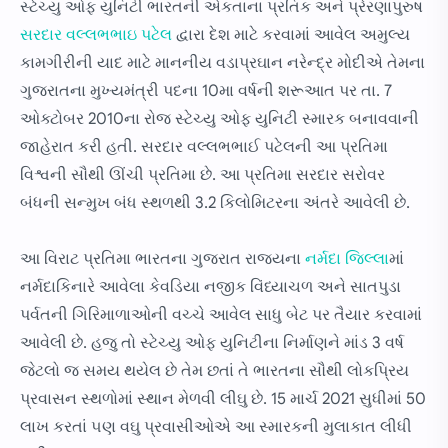
સ્ટેચ્યુ ઓફ યુનિટી ભારતની એકતાના પ્રતિક અને પ્રેરણાપુરુષ
સરદાર વલ્લભભાઇ પટેલ
દ્વારા દેશ માટે કરવામાં આવેલ અમુલ્ય
કામગીરીની યાદ માટે માનનીય વડાપ્રઘાન નરેન્દ્ર મોદીએ તેમના
ગુજરાતના મુખ્યમંત્રી પદના 10મા વર્ષની શરૂઆત પર તા. 7
ઓક્ટોબર 2010ના રોજ સ્ટેચ્યુ ઓફ યુનિટી સ્મારક બનાવવાની
જાહેરાત કરી હતી. સરદાર વલ્લભભાઈ પટેલની આ પ્રતિમા
વિશ્વની સૌથી ઊંચી પ્રતિમા છે. આ પ્રતિમા સરદાર સરોવર
બંધની સન્મુખ બંધ સ્થળથી 3.2 કિલોમિટરના અંતરે આવેલી છે.
આ વિરાટ પ્રતિમા ભારતના ગુજરાત રાજ્યના
નર્મદા જિલ્લા
માં
નર્મદાકિનારે આવેલા કેવડિયા નજીક વિંધ્યાચળ અને સાતપુડા
પર્વતની ગિરિમાળાઓની વચ્ચે આવેલ સાધુ બેટ પર તૈયાર કરવામાં
આવેલી છે. હજુ તો સ્ટેચ્યુ ઓફ યુનિટીના નિર્માણને માંડ 3 વર્ષ
જેટલો જ સમય થયેલ છે તેમ છતાં તે ભારતના સૌથી લોકપ્રિય
પ્રવાસન સ્થળોમાં સ્થાન મેળવી લીઘુ છે. 15 માર્ચ 2021 સુધીમાં 50
લાખ કરતાં ૫ણ વઘુ પ્રવાસીઓએ આ સ્મારકની મુલાકાત લીધી