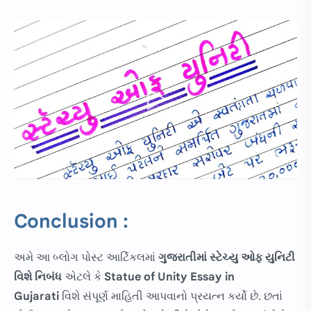
Conclusion :
અમે આ બ્લોગ પોસ્ટ આર્ટિકલમાં
ગુજરાતીમાં
સ્ટેચ્યુ ઓફ યુનિટી
વિશે નિબંધ
એટલે કે
Statue of Unity Essay in
Gujarati
વિશે સંપૂર્ણ માહિતી આપવાનો પ્રયત્ન કર્યો છે. છતાં