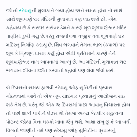
જો તો
સ્ટેચ્યુ
ની મુલાકાતે ગયા હોય અને સમય હોય તો સાથે
સાથે શૂળપાણેશ્વર મંદિરની મુલાકાત ૫ણ લઇ શકો છો. એમ
કહેવાય છે કે સરદાર સરોવર ડેમને કારણે મૂળ શૂળપાણેશ્વર મંદિર
પાણીમાં ડુબી ગયુ છે.૫રંતુ રાજપીપળા નજીક નવા શૂળપાણેશ્વર
મંદિરનું નિર્માણ કરાયું છે. શિવ ભગવાને તેમના ભાલ (કપાળ) પર
શૂળ કે ત્રિશૂળ ધારણ કર્યું હોય એવી પ્રતિમાને કારણે તેને
શૂળપાણેશ્વર નામ આપવામાં આવ્યું છે. આ મંદિરની મુલાકાત લઇ
ભગવાન શીવના દર્શન કરવાનો લ્હાવો ૫ણ લેવા જેવો ખરો.
બે દિવસનો સમય ફાળવી સ્ટેચ્યુ ઓફ યુનિટીનો પ્રવાસ
ગોઠવવામાં આવે તો એક ખૂબ યાદગાર પ્રવાસનું આયોજન થઇ
શકે તેમ છે. ૫રંતુ જો એક જ દિવસમાં પાછા આવાનું વિચારતા હોય
તો ૫છી થાકી પાકીને લેઝર શો તેમજ અન્ય કેટલીક મહત્વના
પોઇન્ટ જોયા વિના ઘકકો ખાવા જેવુ થશે. આશા રાખુ છુ કે આ બઘી
વિગતો જાણીને તમે ૫ણ સ્ટેચયુ ઓફ યુનિટીના પ્રવાસનું