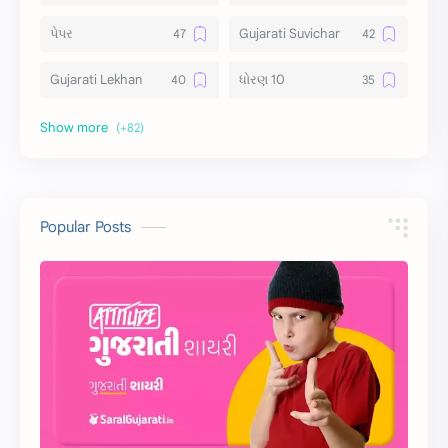
પેપર
Gujarati Suvichar
Gujarati Lekhan
ધોરણ 10
અર્થ વિસ્તાર
વિચાર વિસ્તાર
સ્ટેટ્સ
10 Lines
10 વાક્યો
Download
Popular Posts
સુવિચાર
Gujarati Vyakaran
શાયરી
આરતી
અહેવાલ લેખન
શુભેચ્છા સંદેશ
Information
ગુજરાતી શબ્દો
ધોરણ 5
માહિતી