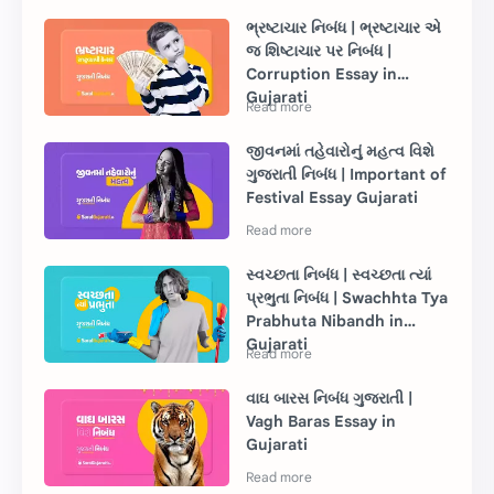
ભ્રષ્ટાચાર નિબંધ | ભ્રષ્ટાચાર એ
જ શિષ્ટાચાર પર નિબંધ |
Corruption Essay in
Gujarati
જીવનમાં તહેવારોનું મહત્વ વિશે
ગુજરાતી નિબંધ | Important of
Festival Essay Gujarati
સ્વચ્છતા નિબંધ | સ્વચ્છતા ત્યાં
પ્રભુતા નિબંધ | Swachhta Tya
Prabhuta Nibandh in
Gujarati
વાઘ બારસ નિબંધ ગુજરાતી |
Vagh Baras Essay in
Gujarati