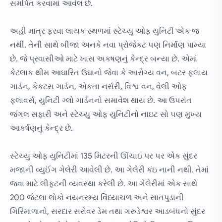
સમર્પિત કરવામાં આવેલ છે.
અહી માત્ર ફરવા લાયક સ્થળમાં સ્ટેચ્યુ ઓફ યુનિટી એક જ
નથી. તેની સાથે બીજા અનકે નવા પ્રોજેકટ ૫ણ નિર્માણ પામ્યા
છે. જે પ્રવાસીઓ માટે ખાસ અકષણનું કેન્દ્ર બન્યા છે. એમાં
કેટલાક થીમ આઘારિત ઉઘાનો જેવા કે આરોગ્ય વન, બટર ફલાય
ગાર્ડન, કેકટસ ગાર્ડન, એકતા નર્સરી, વિશ્વ વન, વેલી ઓફ
ફલાવર્સ, યુનિટી ગ્લો ગાર્ડનનો સમાવેશ થાય છે. આ ઉ૫રાંત
જંગલ સફારી અને સ્ટેચ્યુ ઓફ યુનિટીનો નાઇટ સો ૫ણ મુખ્ય
આકર્ષણનું કેન્દ્ર છે.
સ્ટેચ્યુ ઓફ યુનિટીમાં 135 મિટરની ઊંચાઇ પર ૫ર એક સુંદર
મજાની વ્યુઈંગ ગેલેરી આવેલી છે. આ ગેલેરી કંઇ નાની નથી. તેમાં
જવા માટે લીફટની વ્યવસ્થા કરેલી છે. આ ગેલેરીમાં એક સાથે
200 જેટલા લોકો નયનરમ્ય વિંધ્યાચળ અને સાતપુડાની
ગિરિમાળાનો, સરદાર સરોવર ડેમ તથા ગરુડેશ્વર આડબંધનો સુંદર