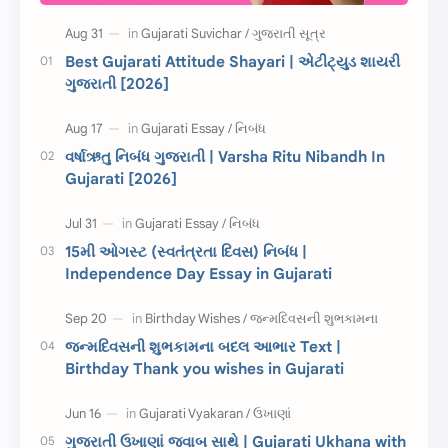
CET
ગુજરાતી સૂત્ર
Best Gujarati Attitude Shayari | એટીટ્યુડ શાયરી
ગુજરાતી [2026]
ચાલીસા
15મી ઓગસ્ટ
દિવાળી
સમાનાર્થી શબ્દો
વર્ષાઋતુ નિબંધ ગુજરાતી | Varsha Ritu Nibandh In
Gujarati [2026]
સ્પીચ ગુજરાતી
Textbook PDF
રક્ષાબંધન
26 જાન્યુઆરી
15મી ઓગસ્ટ (સ્વતંત્રતા દિવસ) નિબંધ |
Independence Day Essay in Gujarati
જાણવા જેવું
ધોરણ 8
શિક્ષક દિવસ
ઉત્તરાયણ
જન્મદિવસની શુભકામના બદલ આભાર Text |
કહેવતો
Birthday Wishes
Birthday Thank you wishes in Gujarati
Gujarati Slogans
Gujarati Speech
ગુજરાતી ઉખાણાં જવાબ સાથે | Gujarati Ukhana with