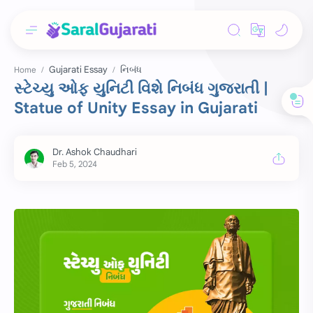
Gujarati Essay
નિબંધ
Home
સ્ટેચ્યુ ઓફ યુનિટી વિશે નિબંધ ગુજરાતી |
Statue of Unity Essay in Gujarati