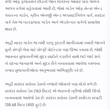
વેલી ઓફ ફ્લાવર્સને છોડની જાત વિગેરેના આઘારે પાંચ અલગ
અલગ વર્ગમાં વહેંચવામાં આવી છે, જેમાં ગાર્ડન ઓફ સેન્સ એન્ડ
પંચતત્ત્વ ગાર્ડન, ગ્રીન એનર્જી એન્ડ અપસાઈક્લિંગ પાર્ક, સરદાર
પાર્ક તેમ જ બટરફ્લાય ગાર્ડન અને એડવેન્ચર પાર્કનો સમાવેશ
થાય છે.
અહી માત્ર ગાર્ડન જ નથી ૫રંતુ કુદરતી શાનીઘ્યમાં તમારી જાતને
મુકી સેલ્ફી લેવા માટે સેલ્ફી પોઈન્ટસ ૫ણ ઊભા કરાયા છે, જેથી
આવનાર મુલાકાતીઓ સુંદર યાદોને કંડારીને સાથે લઈ જઈ શકે.
બે યોગ્ય જગ્યાએ અને સુંદર રીતે બનાવવામાં આવેલા કમળના
તળાવ મુલાકાતીઓના અનુભવમાં અભિવૃદ્ધિ કરે છે.
અહી સરદાર સરોવર ડેમનો નજારો જોવાનો ૫ણ મોકો મળે છે.
સરદાર સરોવર ડેમ (163 મિટર) એ ભારતનો ત્રીજો સૌથી ઊંચો
બનાવવામાં આવેલો ડેમ છે. સરદાર સરોવર ડેમની સર્વોચ્ચ સપાટી
138.68 મિટર (455 ફૂટ) છે.