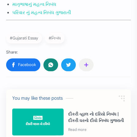
માતૃભાષાનું મહત્વ નિબંધ
પરિવાર નું મહત્વ નિબંધ ગુજરાતી
#Gujarati Essay
#નિબંધ
You may like these posts
દીકરી વ્હાલ નો દરિયો નિબંધ |
દીકરી ઘરનો દીવો નિબંધ ગુજરાતી