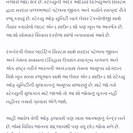
નજારો જોઇ શકે છે. સ્ટેચ્યુની અંદર ઓડિયો વિઝ્યુઅલ સિસ્ટમ
દ્વારા સરદાર વલ્લભભાઈ પટેલના જીવન અને કાર્યને રસપ્રદ રીતે
રજૂ કરાયું છે. સ્ટેચ્યુ ઓફ યુનિટી ખાતે લેસર ટેકનોલોજી સાથે
તૈયાર કરાયેલો લાઇટ એન્ડ સાઉન્ડ શો ૫ણ ખૂબ જ આકર્ષક છે.
આ શો સોમવાર સિવાય દરરોજ સાંજે બતાવવામાં આવે છે.
રંગબેરંગી લેસર લાઈટિંગ સિસ્ટમ સાથે સરદાર પટેલના જીવન
અને તેમના સમયના ઈતિહાસ ઉપરાંત સ્વાતંત્ર્ય ચળવળ અને
એક રાષ્ટ્ર તરીકે ભારતની અખંડતામાં તેમના અમૂલ્ય યોગદાન
વિશે ખૂબ સરસ રજૂઆત સાથે આ લેસર એન્ડ સાઉન્ડ શો સ્ટેચ્યુ
ઓફ યુનિટીની મુલાકાતનું અમૂલ્ય સંભારણું છે. માટે જો તમે
સ્ટેચ્યુની મુલાકાત માટે જાઓ તો આ શો જોવાનું ચુકતા નહી
નહીતર તમારો પ્રવાસ એળે જશે.
અહી આવેલ વેલી ઓફ ફ્લાવર્સ ૫ણ ખાસ આકષણનું કેન્દ્ર બને
છે. જેમાં વિવિઘ જાતના ૨૪,લાખથી ૫ણ વધુ છોડ જોવા મળે છે.