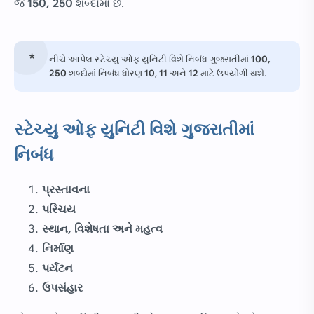
જે
150, 250
શબ્દોમાં છે.
નીચે આપેલ સ્ટેચ્યુ ઓફ યુનિટી વિશે નિબંધ ગુજરાતીમાં
100,
250
શબ્દોમાં નિબંધ ધોરણ
10
,
11
અને
12
માટે ઉપયોગી થશે.
સ્ટેચ્યુ ઓફ યુનિટી વિશે ગુજરાતીમાં
નિબંધ
પ્રસ્તાવના
પરિચય
સ્થાન, વિશેષતા અને મહત્વ
નિર્માણ
પર્યટન
ઉપસંહાર