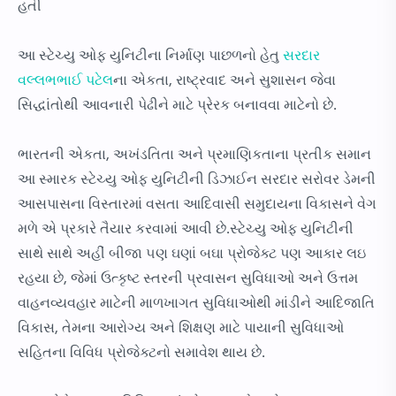
હતી
આ સ્ટેચ્યુ ઓફ યુનિટીના નિર્માણ પાછળનો હેતુ
સરદાર
વલ્લભભાઈ પટેલ
ના એકતા, રાષ્ટ્રવાદ અને સુશાસન જેવા
સિદ્ધાંતોથી આવનારી પેઢીને માટે પ્રેરક બનાવવા માટેનો છે.
ભારતની એકતા, અખંડતિતા અને પ્રમાણિકતાના પ્રતીક સમાન
આ સ્મારક સ્ટેચ્યુ ઓફ યુનિટીની ડિઝાઈન સરદાર સરોવર ડેમની
આસપાસના વિસ્તારમાં વસતા આદિવાસી સમુદાયના વિકાસને વેગ
મળે એ પ્રકારે તૈયાર કરવામાં આવી છે.સ્ટેચ્યુ ઓફ યુનિટીની
સાથે સાથે અહીં બીજા ૫ણ ઘણાં બઘા પ્રોજેક્ટ પણ આકાર લઇ
રહયા છે, જેમાં ઉત્કૃષ્ટ સ્તરની પ્રવાસન સુવિધાઓ અને ઉત્તમ
વાહનવ્યવહાર માટેની માળખાગત સુવિધાઓથી માંડીને આદિજાતિ
વિકાસ, તેમના આરોગ્ય અને શિક્ષણ માટે પાયાની સુવિધાઓ
સહિતના વિવિધ પ્રોજેક્ટનો સમાવેશ થાય છે.