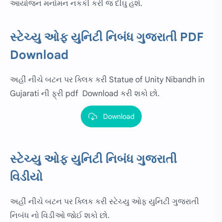
આયોજન મનોમન નકકી કરી જ દીઘુ હશે.
સ્ટેચ્યુ ઓફ યુનિટી નિબંધ ગુજરાતી PDF
Download
અહીં નીચે બટન પર ક્લિક કરી Statue of Unity Nibandh in
Gujarati ની ફ્રી pdf Download કરી શકો છો.
Download
સ્ટેચ્યુ ઓફ યુનિટી નિબંધ ગુજરાતી
વિડીયો
અહીં નીચે બટન પર ક્લિક કરી સ્ટેચ્યુ ઓફ યુનિટી ગુજરાતી
નિબંધ નો વિડીઓ જોઈ શકો છો.