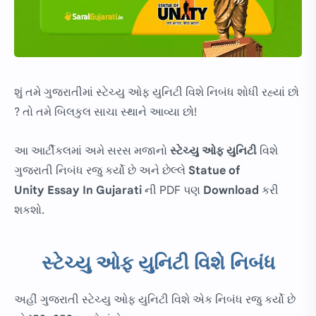
શું તમે ગુજરાતીમાં સ્ટેચ્યુ ઓફ યુનિટી વિશે નિબંધ શોધી રહ્યાં છો
? તો તમે બિલકુલ સાચા સ્થાને આવ્યા છો!
આ આર્ટીકલમાં અમે સરસ મજાનો
સ્ટેચ્યુ ઓફ યુનિટી
વિશે
ગુજરાતી નિબંધ રજુ કર્યો છે અને છેલ્લે
Statue of
Unity Essay In Gujarati
ની PDF પણ
Download
કરી
શકશો.
સ્ટેચ્યુ ઓફ યુનિટી વિશે નિબંધ
અહીં ગુજરાતી સ્ટેચ્યુ ઓફ યુનિટી વિશે એક નિબંધ રજુ કર્યો છે