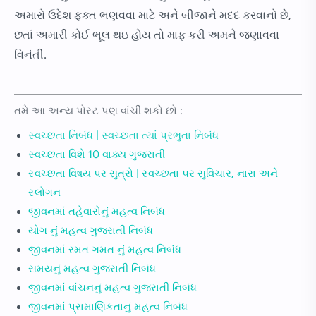
અમારો ઉદેશ ફક્ત ભણવવા માટે અને બીજાને મદદ કરવાનો છે,
છતાં અમારી કોઈ ભૂલ થઇ હોય તો માફ કરી અમને જણાવવા
વિનંતી.
તમે આ અન્ય પોસ્ટ પણ વાંચી શકો છો :
સ્વચ્છતા નિબંધ | સ્વચ્છતા ત્યાં પ્રભુતા નિબંધ
સ્વચ્છતા વિશે 10 વાક્ય ગુજરાતી
સ્વચ્છતા વિષય પર સુત્રો | સ્વચ્છતા ૫ર સુવિચાર, નારા અને
સ્લોગન
જીવનમાં તહેવારોનું મહત્વ નિબંધ
યોગ નું મહત્વ ગુજરાતી નિબંધ
જીવનમાં રમત ગમત નું મહત્વ નિબંધ
સમયનું મહત્વ ગુજરાતી નિબંધ
જીવનમાં વાંચનનું મહત્વ ગુજરાતી નિબંધ
જીવનમાં પ્રામાણિકતાનું મહત્વ નિબંધ