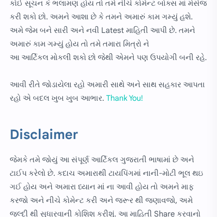
કોઈ સૂચન કે ભલામણ હોય તો તમે નીચે કોમેન્ટ બોક્સ માં મેસેજ
કરી શકો છો. અમને આશા છે કે તમને અમારું કામ ગમ્યું હશે.
અમે જેમ બને સારી અને નવી Latest માહિતી આપી છે. તમને
અમારું કામ ગમ્યું હોય તો તમે તમારા મિત્રો ને
આ આર્ટિકલ મોકલી શકો છો જેથી એમને પણ ઉપયોગી બની રહે.
આવી રીતે જોડાયેલા રહો અમારી સાથે અને સાથ સહકાર આપતા
રહો એ બદલ ખુબ ખુબ આભાર.
Thank You!
Disclaimer
જેમકે તમે જોયું આ સંપૂર્ણ આર્ટિકલ ગુજરાતી ભાષામાં છે અને
ટાઈપ કરેલો છે. કદાચ અમારાથી ટાયપિંગમાં નાની-મોટી ભૂલ થઇ
ગઈ હોય અને અમારા ધ્યાન માં ના આવી હોય તો અમને માફ
કરજો અને નીચે કોમેન્ટ કરી અને જરૂર થી જણાવજો, અમે
જલ્દી થી સુધારવાની કોશિશ કરીશું. આ માહિતી Share કરવાનો