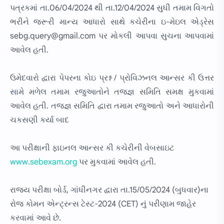
પત્રકમાં તા.06/04/2024 થી તા.12/04/2024 સુધી તમામ વિગતો
ભરીને જરૂરી માન્ય આધારો સાથે કચેરીના ઇ-મેઇલ એડ્રેસ
sebg.query@gmail.com પર મોકલી આપવા સુચના આપવામાં
આવેલ હતી.
ઉમેદવારો દ્વારા પેપરના કોઇ પ્રશ્ન / પ્રોવિઝનલ આન્સર કી ઉત્તર
સામે મળેલ તમામ રજુઆતોને તજજ્ઞ સમિતિ સમક્ષ મુકવામાં
આવેલ હતી. તજજ્ઞ સમિતિ દ્વારા તમામ રજુઆતો અને આધારોની
ચકસણી કર્યા બાદ
આ પરીક્ષાની ફાઇનલ આન્સર કી કચેરીની વેબસાઇટ
www.sebexam.org
પર મુકવામાં આવેલ હતી.
રાજય પરીક્ષા બોર્ડ, ગાંધીનગર દ્વારા તા.15/05/2024 (બુધવાર)ના
રોજ કોમન એન્ટ્રન્સ ટેસ્ટ-2024 (CET) નું પરીણામ જાહેર
કરવામાં આવે છે.