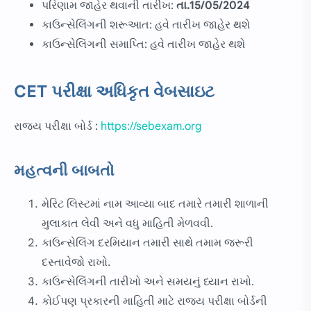
પરિણામ જાહેર થવાની તારીખ:
તા.15/05/2024
કાઉન્સેલિંગની શરૂઆત: હવે તારીખ જાહેર થશે
કાઉન્સેલિંગની સમાપ્તિ: હવે તારીખ જાહેર થશે
CET પરીક્ષા અધિકૃત વેબસાઇટ
રાજ્ય પરીક્ષા બોર્ડ :
https://sebexam.org
મહત્વની બાબતો
મેરિટ લિસ્ટમાં નામ આવ્યા બાદ તમારે તમારી શાળાની
મુલાકાત લેવી અને વધુ માહિતી મેળવવી.
કાઉન્સેલિંગ દરમિયાન તમારી સાથે તમામ જરૂરી
દસ્તાવેજો રાખો.
કાઉન્સેલિંગની તારીખો અને સમયનું ધ્યાન રાખો.
કોઈપણ પ્રકારની માહિતી માટે રાજ્ય પરીક્ષા બોર્ડની