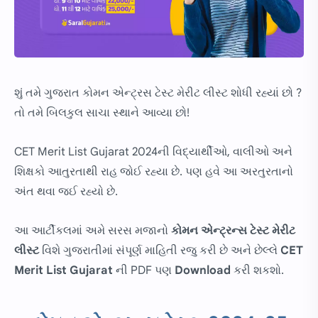
શું તમે ગુજરાત કોમન એન્ટ્રસ ટેસ્ટ મેરીટ લીસ્ટ શોધી રહ્યાં છો ?
તો તમે બિલકુલ સાચા સ્થાને આવ્યા છો!
CET Merit List Gujarat 2024ની વિદ્યાર્થીઓ, વાલીઓ અને
શિક્ષકો આતુરતાથી રાહ જોઈ રહ્યા છે. પણ હવે આ અરતુરતાનો
અંત થવા જઈ રહ્યો છે.
આ આર્ટીકલમાં અમે સરસ મજાનો
કોમન એન્ટ્રન્સ ટેસ્ટ મેરીટ
લીસ્ટ
વિશે ગુજરાતીમાં સંપૂર્ણ માહિતી રજુ કરી છે અને છેલ્લે
CET
Merit List Gujarat
ની PDF પણ
Download
કરી શકશો.