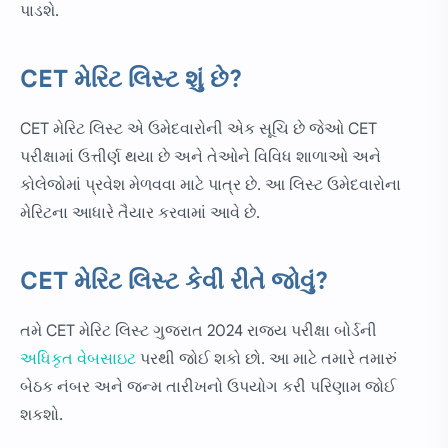
પાડશે.
CET મેરિટ લિસ્ટ શું છે?
CET મેરિટ લિસ્ટ એ ઉમેદવારોની એક સૂચિ છે જેઓ CET
પરીક્ષામાં ઉત્તીર્ણ થયા છે અને તેઓને વિવિધ શાળાઓ અને
કોલેજોમાં પ્રવેશ મેળવવા માટે પાત્ર છે. આ લિસ્ટ ઉમેદવારોના
મેરિટના આધારે તૈયાર કરવામાં આવે છે.
CET મેરિટ લિસ્ટ કેવી રીતે જોવું?
તમે CET મેરિટ લિસ્ટ ગુજરાત 2024 રાજ્ય પરીક્ષા બોર્ડની
અધિકૃત વેબસાઇટ
પરથી જોઈ શકો છો. આ માટે તમારે તમારું
બેઠક નંબર અને જન્મ તારીખનો ઉપયોગ કરી પરિણામ જોઈ
શકશો.