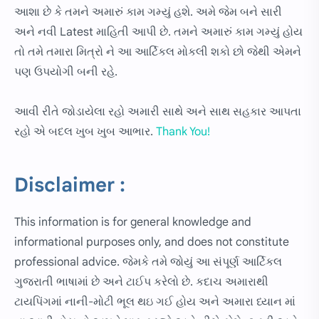
આશા છે કે તમને અમારું કામ ગમ્યું હશે. અમે જેમ બને સારી
અને નવી Latest માહિતી આપી છે. તમને અમારું કામ ગમ્યું હોય
તો તમે તમારા મિત્રો ને આ આર્ટિકલ મોકલી શકો છો જેથી એમને
પણ ઉપયોગી બની રહે.
આવી રીતે જોડાયેલા રહો અમારી સાથે અને સાથ સહકાર આપતા
રહો એ બદલ ખુબ ખુબ આભાર.
Thank You!
Disclaimer :
This information is for general knowledge and
informational purposes only, and does not constitute
professional advice. જેમકે તમે જોયું આ સંપૂર્ણ આર્ટિકલ
ગુજરાતી ભાષામાં છે અને ટાઈપ કરેલો છે. કદાચ અમારાથી
ટાયપિંગમાં નાની-મોટી ભૂલ થઇ ગઈ હોય અને અમારા ધ્યાન માં