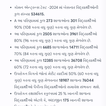
કોમન એન્ટ્રન્સ ટેસ્ટ -2024 માં બેસનાર વિદ્યાર્થીઓની
કુલ સંખ્યા
534615.
A આ પરિણામમાં કુલ
273
શાળાઓના
301
વિદ્યાર્થીઓ
90% (108 કરતા વધુ ગુણ) કરતા વધુ ગુણ મેળવેલ છે.
આ પરિણામમાં કુલ
2505
શાળાઓના
3961
વિદ્યાર્થીઓ
80% (96 કરતા વધુ ગુણ ) કરતા વધુ ગુણ મેળવેલ છે.
આ પરિણામમાં કુલ
6685
શાળાઓના
14711
વિદ્યાર્થીઓ
70% (84 કરતા વધુ ગુણ) કરતા વધુ ગુણ મેળવેલ છે.
આ પરિણામમાં કુલ
12385
શાળાઓના
36708
વિદ્યાર્થીઓ
60% (72 કરતા વધુ ગુણ) કરતા વધુ ગુણ મેળવેલ છે.
ઉપરોકત વિગતો જોતાં મેરીટ યાદીમાં 50% (60 કરતા વધુ
ગુણ) કરતા વધુ ગુણ મેળવનાર
18987
શાળાના
76044
વિદ્યાર્થીઓ પૈકીના વિદ્યાર્થીઓનો સમાવેશ સંભવતઃ થશે.
ઉપરોકત રક્ષાશક્તિ સ્કુલ્સમાં 25 % ખાનગી શાળાના
વિદ્યાર્થીઓ એટલે કે, અંદાજીત
175
ખાનગી શાળાના