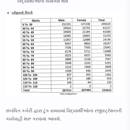
વિદ્યાર્થીઓનો સમાવેશ થશે
સંબંધિત કચેરી દ્વારા ટુંક સમયમાં વિદ્યાર્થીઓના રજીસ્ટ્રેશનની
કાર્યવાહી શરૂ કરવામાં આવશે.