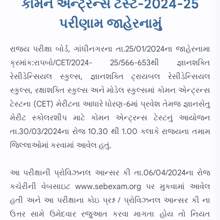
કોમન એન્ટ્રન્સ ટેસ્ટ-2024-25
પરીણામ જાહેરનામું
રાજય પરીક્ષા બોર્ડ, ગાંધીનગરના તા.25/01/2024ના જાહેરનામા
ક્રમાંક:રાપબો/CET/2024- 25/566-653થી જ્ઞાનશક્તિ
રેસીડેન્સિયલ સ્કુલ્સ, જ્ઞાનશક્તિ ટ્રાયબલ રેસીડેન્સિયલ
સ્કુલ્સ, રક્ષાશક્તિ સ્કુલ્સ અને મોડેલ સ્કુલ્સમાં કોમન એન્ટ્રન્સ
ટેસ્ટના (CET) મેરીટના આધારે ધોરણ-6માં પ્રવેશ તેમજ જ્ઞાનસેતુ
મેરીટ સ્કોલરશીપ માટે કોમન એન્ટ્રન્સ ટેસ્ટનું આયોજન
તા.30/03/2024ના રોજ 10.30 થી 1.00 કલાકે રાજયના તમામ
જિલ્લાઓમાં કરવામાં આવેલ હતું.
આ પરીક્ષાની પ્રોવિઝનલ આન્સર કી તા.06/04/2024ના રોજ
કચેરીની વેબસાઇટ www.sebexam.org પર મુકવામાં આવેલ
હતી અને આ પરીક્ષાના કોઇ પ્રશ્ન / પ્રોવિઝનલ આન્સર કી ના
ઉત્તર સામે ઉમેદવાર રજુઆત કરવા માગતા હોય તો નિયત