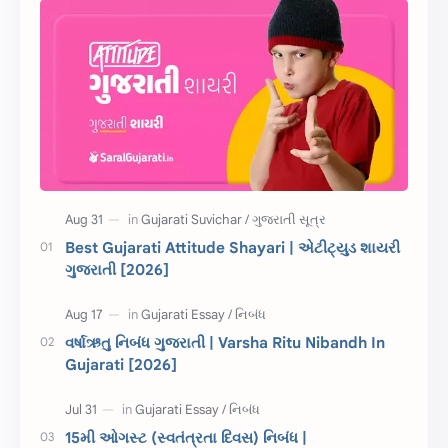
સુવિચાર
Gujarati Vyakaran
શાયરી
આરતી
અહેવાલ લેખન
શુભેચ્છા સંદેશ
Information
ગુજરાતી શબ્દો
ધોરણ 5
માહિતી
CET
ગુજરાતી સૂત્ર
Best Gujarati Attitude Shayari | એટીટ્યુડ શાયરી
ગુજરાતી [2026]
ચાલીસા
15મી ઓગસ્ટ
દિવાળી
સમાનાર્થી શબ્દો
વર્ષાઋતુ નિબંધ ગુજરાતી | Varsha Ritu Nibandh In
Gujarati [2026]
સ્પીચ ગુજરાતી
Textbook PDF
રક્ષાબંધન
26 જાન્યુઆરી
15મી ઓગસ્ટ (સ્વતંત્રતા દિવસ) નિબંધ |