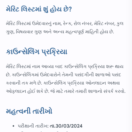
મેરિટ લિસ્ટમાં શું હોય છે?
મેરિટ લિસ્ટમાં ઉમેદવારનું નામ, રેન્ક, રોલ નંબર, મેરિટ નંબર, કુલ
ગુણ, વિષયવાર ગુણ અને અન્ય મહત્વપૂર્ણ માહિતી હોય છે.
કાઉન્સેલિંગ પ્રક્રિયા
મેરિટ લિસ્ટમાં નામ આવ્યા બાદ કાઉન્સેલિંગ પ્રક્રિયા શરૂ થાય
છે. કાઉન્સેલિંગમાં ઉમેદવારોને તેમની પસંદગીની શાળાઓ પસંદ
કરવાની તક મળે છે. કાઉન્સેલિંગ પ્રક્રિયા ઓનલાઇન અથવા
ઓફલાઇન હોઈ શકે છે. જે માટે તમારે તમારી શાળાનો સંપર્ક કરવો.
મહત્વની તારીખો
પરીક્ષાની તારીખ:
તા.30/03/2024