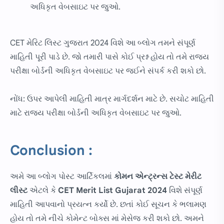
અધિકૃત વેબસાઇટ પર જુઓ.
CET મેરિટ લિસ્ટ ગુજરાત 2024 વિશે આ બ્લોગ તમને સંપૂર્ણ
માહિતી પૂરી પાડે છે. જો તમારી પાસે કોઈ પ્રશ્ન હોય તો તમે રાજ્ય
પરીક્ષા બોર્ડની અધિકૃત વેબસાઇટ પર જઈને સંપર્ક કરી શકો છો.
નોંધ: ઉપર આપેલી માહિતી માત્ર માર્ગદર્શન માટે છે. સચોટ માહિતી
માટે રાજ્ય પરીક્ષા બોર્ડની અધિકૃત વેબસાઇટ પર જુઓ.
Conclusion :
અમે આ બ્લોગ પોસ્ટ આર્ટિકલમાં
કોમન એન્ટ્રન્સ ટેસ્ટ મેરીટ
લીસ્ટ
એટલે કે
CET Merit List Gujarat 2024
વિશે સંપૂર્ણ
માહિતી આપવાનો પ્રયત્ન કર્યો છે. છતાં કોઈ સૂચન કે ભલામણ
હોય તો તમે નીચે કોમેન્ટ બોક્સ માં મેસેજ કરી શકો છો. અમને