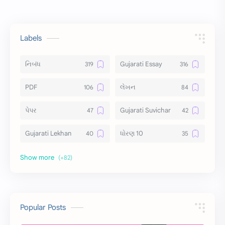
Labels
નિબંધ
Gujarati Essay
PDF
લેખન
પેપર
Gujarati Suvichar
Gujarati Lekhan
ધોરણ 10
અર્થ વિસ્તાર
વિચાર વિસ્તાર
સ્ટેટ્સ
10 Lines
10 વાક્યો
Download
Popular Posts