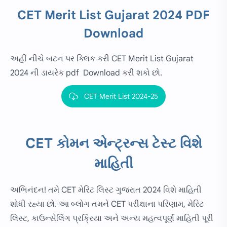
CET Merit List Gujarat 2024 PDF
Download
અહીં નીચે બટન પર ક્લિક કરી CET Merit List Gujarat
2024 ની ડાયરેક pdf Download કરી શકો છો.
CET Merit List 2024-25
CET કોમન એન્ટ્રન્સ ટેસ્ટ વિશે
માહિતી
અભિનંદન! તમે CET મેરિટ લિસ્ટ ગુજરાત 2024 વિશે માહિતી
શોધી રહ્યા છો. આ બ્લોગ તમને CET પરીક્ષાના પરિણામ, મેરિટ
લિસ્ટ, કાઉન્સેલિંગ પ્રક્રિયા અને અન્ય મહત્વપૂર્ણ માહિતી પૂરી