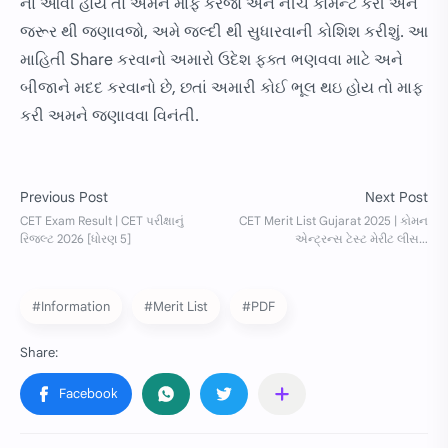
ના આવી હોય તો અમને માફ કરજો અને નીચે કોમેન્ટ કરી અને
જરૂર થી જણાવજો, અમે જલ્દી થી સુધારવાની કોશિશ કરીશું. આ
માહિતી Share કરવાનો અમારો ઉદેશ ફક્ત ભણવવા માટે અને
બીજાને મદદ કરવાનો છે, છતાં અમારી કોઈ ભૂલ થઇ હોય તો માફ
કરી અમને જણાવવા વિનંતી.
#Information
#Merit List
#PDF