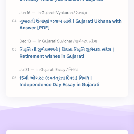
શિક્ષક દિવસ
ઉત્તરાયણ
ગુજરાતી ઉખાણાં જવાબ સાથે | Gujarati Ukhana with
કહેવતો
Birthday Wishes
Answer [PDF]
Gujarati Slogans
Gujarati Speech
નિવૃત્તિ ની શુભેચ્છાઓ | વિદાય નિવૃત્તિ શુભેચ્છા સંદેશ |
ગુજરાતી વ્યાકરણ
જન્મદિવસની શુભકામના
Retirement wishes in Gujarati
જ્ઞાન સાધના પરીક્ષા
Lekhan
15મી ઓગસ્ટ (સ્વતંત્રતા દિવસ) નિબંધ |
Merit List
ગુજરાતી વાર્તા
Independence Day Essay in Gujarati
ગુજરાતી સુવિચાર
જન્માષ્ટમી
દિન વિશેષ
ધોરણ 12
બાળ વાર્તા
Answer Key