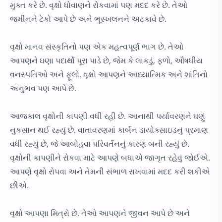
મુક્ત કરે છે. વૃક્ષો ધોવાણને રોકવામાં પણ મદદ કરે છે. તેઓ
જમીનને ટેકો આપે છે અને ભૂસ્ખલનને અટકાવે છે.
વૃક્ષો માનવ સંસ્કૃતિનો પણ એક મહત્વપૂર્ણ ભાગ છે. તેઓ
આપણને ઘણા પદાર્થો પૂરા પાડે છે, જેમ કે લાકડું, ફળો, ઔષધીય
વનસ્પતિઓ અને ફૂલો. વૃક્ષો આપણને આધ્યાત્મિક અને શાંતિનો
અનુભવ પણ આપે છે.
આજકાલ વૃક્ષોની કાપણી વધી રહી છે. આનાથી પર્યાવરણને ઘણું
નુકસાન થઈ રહ્યું છે. વાતાવરણમાં કાર્બન ડાયોક્સાઇડનું પ્રમાણ
વધી રહ્યું છે, જે આબોહવા પરિવર્તનનું કારણ બની રહ્યું છે.
વૃક્ષોની કાપણીને રોકવા માટે આપણે બધાએ જાગૃત રહેવું જોઈએ.
આપણે વૃક્ષો રોપવા અને તેમની સંભાળ રાખવામાં મદદ કરી શકીએ
છીએ.
વૃક્ષો આપણા મિત્રો છે. તેઓ આપણને જીવન આપે છે અને