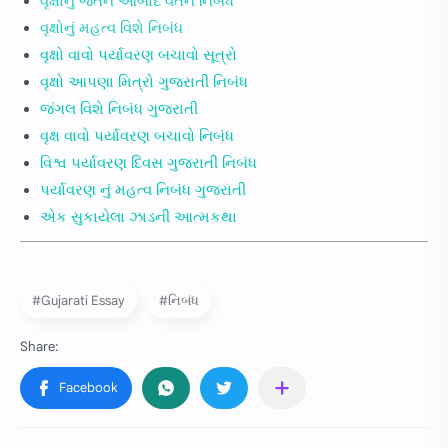
વૃક્ષોનું જતન આબાદ વતન નિબંધ
વૃક્ષોનું મહત્વ વિશે નિબંધ
વૃક્ષો વાવો પર્યાવરણ બચાવો સૂત્રો
વૃક્ષો આપણા મિત્રો ગુજરાતી નિબંધ
જંગલ વિશે નિબંધ ગુજરાતી
વૃક્ષ વાવો પર્યાવરણ બચાવો નિબંધ
વિશ્વ પર્યાવરણ દિવસ ગુજરાતી નિબંધ
પર્યાવરણ નું મહત્વ નિબંધ ગુજરાતી
એક સુકાયેલા ઝાડની આત્મકથા
#Gujarati Essay
#નિબંધ