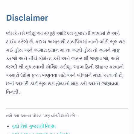
Disclaimer
જેમકે તમે જોયું આ સંપૂર્ણ આર્ટિકલ ગુજરાતી ભાષામાં છે અને
ટાઈપ કરેલો છે. કદાચ અમારાથી ટાયપિંગમાં નાની-મોટી ભૂલ થઇ
ગઈ હોય અને અમારા ધ્યાન માં ના આવી હોય તો અમને માફ
કરજો અને નીચે કોમેન્ટ કરી અને જરૂર થી જણાવજો, અમે
જલ્દી થી સુધારવાની કોશિશ કરીશું. આ માહિતી Share કરવાનો
અમારો ઉદેશ ફક્ત ભણવવા માટે અને બીજાને મદદ કરવાનો છે,
છતાં અમારી કોઈ ભૂલ થઇ હોય તો માફ કરી અમને જણાવવા
વિનંતી.
તમે આ અન્ય પોસ્ટ પણ વાંચી શકો છો :
વૃક્ષો વિશે ગુજરાતી નિબંધ