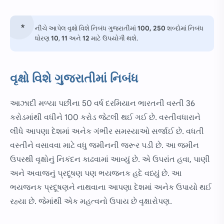
નીચે આપેલ વૃક્ષો વિશે નિબંધ ગુજરાતીમાં
100, 250
શબ્દોમાં નિબંધ
ધોરણ
10
,
11
અને
12
માટે ઉપયોગી થશે.
વૃક્ષો વિશે ગુજરાતીમાં નિબંધ
આઝાદી મળ્યા પછીના 50 વર્ષ દરમિયાન ભારતની વસ્તી 36
કરોડમાંથી વધીને 100 કરોડ જેટલી થઈ ગઈ છે. વસ્તીવધારાને
લીધે આપણા દેશમાં અનેક ગંભીર સમસ્યાઓ સર્જાઈ છે. વધતી
વસ્તીને વસાવવા માટે વધુ જમીનની જરૂર પડી છે. આ જમીન
ઉપરથી વૃક્ષોનું નિકંદન કાઢવામાં આવ્યું છે. એ ઉપરાંત હવા, પાણી
અને અવાજનું પ્રદૂષણ પણ ભયજનક હદે વધ્યું છે. આ
ભયજનક પ્રદૂષણને નાથવાના આપણા દેશમાં અનેક ઉપાયો થઈ
રહ્યા છે. જેમાંથી એક મહત્વનો ઉપાય છે વૃક્ષારોપણ.