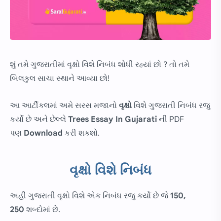
શું તમે ગુજરાતીમાં વૃક્ષો વિશે નિબંધ શોધી રહ્યાં છો ? તો તમે
બિલકુલ સાચા સ્થાને આવ્યા છો!
આ આર્ટીકલમાં અમે સરસ મજાનો
વૃક્ષો
વિશે ગુજરાતી નિબંધ રજુ
કર્યો છે અને છેલ્લે
Trees Essay In Gujarati
ની PDF
પણ
Download
કરી શકશો.
વૃક્ષો વિશે નિબંધ
અહીં ગુજરાતી વૃક્ષો વિશે એક નિબંધ રજુ કર્યો છે જે
150,
250
શબ્દોમાં છે.