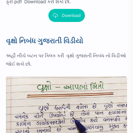
ફ્રી pdf Download કરી શકો છો.
Download
વૃક્ષો નિબંધ ગુજરાતી વિડીયો
અહીં નીચે બટન પર ક્લિક કરી વૃક્ષો ગુજરાતી નિબંધ નો વિડીઓ
જોઈ શકો છો.