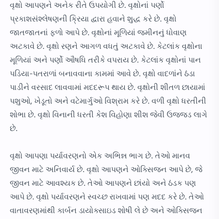
વૃક્ષો આપણને અનેક રીતે ઉપયોગી છે. વૃક્ષોનાં પર્ણો
પ્રકાશસંશ્લેષણની ક્રિયા દ્વારા હવાને શુદ્ધ કરે છે. વૃક્ષો
જાતજાતનાં ફળો આપે છે. વૃક્ષોનાં મૂળિયાં જમીનનું ધોવાણ
અટકાવે છે. વૃક્ષો રણને આગળ વધતું અટકાવે છે. કેટલાંક વૃક્ષોના
મૂળિયાં અને પર્ણો ઔષધિ તરીકે વપરાય છે. કેટલાંક વૃક્ષોનાં પાન
પડિયા-પતરાળાં બનાવવાના કામમાં આવે છે. વૃક્ષો વાદળાંને ઠંડા
પાડીને વરસાદ લાવવામાં મદદરૂપ થાય છે. વૃક્ષોની શીતળ છાયામાં
પશુઓ, ખેડૂતો અને વટેમાર્ગુઓ વિશ્રામ કરે છે. વળી વૃક્ષો ધરતીની
શોભા છે. વૃક્ષો વિનાની ધરતી કેશ વિહોણા શીશ જેવી ઉજ્જડ લાગે
છે.
વૃક્ષો આપણા પર્યાવરણનો એક અભિન્ન ભાગ છે. તેઓ માનવ
જીવન માટે અનિવાર્ય છે. વૃક્ષો આપણને ઓક્સિજન આપે છે, જે
જીવન માટે આવશ્યક છે. તેઓ આપણને છાંયો અને ઠંડક પણ
આપે છે. વૃક્ષો પર્યાવરણને સ્વચ્છ રાખવામાં પણ મદદ કરે છે. તેઓ
વાતાવરણમાંથી કાર્બન ડાયોક્સાઇડ શોષી લે છે અને ઓક્સિજન