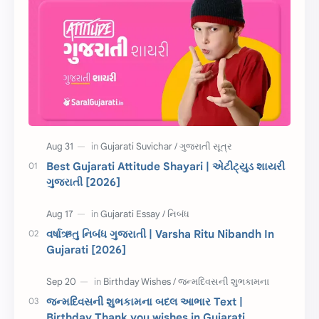
શાયરી
આરતી
અહેવાલ લેખન
શુભેચ્છા સંદેશ
Information
ગુજરાતી શબ્દો
ધોરણ 5
માહિતી
CET
ગુજરાતી સૂત્ર
Best Gujarati Attitude Shayari | એટીટ્યુડ શાયરી
ગુજરાતી [2026]
ચાલીસા
15મી ઓગસ્ટ
દિવાળી
સમાનાર્થી શબ્દો
વર્ષાઋતુ નિબંધ ગુજરાતી | Varsha Ritu Nibandh In
Gujarati [2026]
સ્પીચ ગુજરાતી
Textbook PDF
રક્ષાબંધન
26 જાન્યુઆરી
જન્મદિવસની શુભકામના બદલ આભાર Text |
Birthday Thank you wishes in Gujarati
જાણવા જેવું
ધોરણ 8