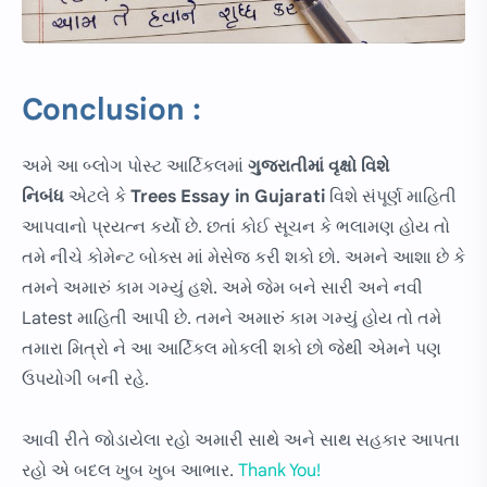
Conclusion :
અમે આ બ્લોગ પોસ્ટ આર્ટિકલમાં
ગુજરાતીમાં
વૃક્ષો વિશે
નિબંધ
એટલે કે
Trees Essay in Gujarati
વિશે સંપૂર્ણ માહિતી
આપવાનો પ્રયત્ન કર્યો છે. છતાં કોઈ સૂચન કે ભલામણ હોય તો
તમે નીચે કોમેન્ટ બોક્સ માં મેસેજ કરી શકો છો. અમને આશા છે કે
તમને અમારું કામ ગમ્યું હશે. અમે જેમ બને સારી અને નવી
Latest માહિતી આપી છે. તમને અમારું કામ ગમ્યું હોય તો તમે
તમારા મિત્રો ને આ આર્ટિકલ મોકલી શકો છો જેથી એમને પણ
ઉપયોગી બની રહે.
આવી રીતે જોડાયેલા રહો અમારી સાથે અને સાથ સહકાર આપતા
રહો એ બદલ ખુબ ખુબ આભાર.
Thank You!