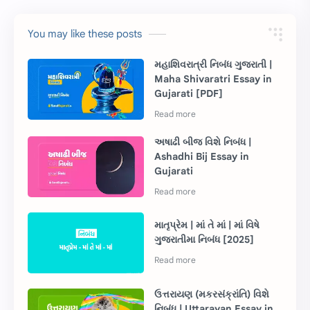
You may like these posts
મહાશિવરાત્રી નિબંધ ગુજરાતી |
Maha Shivaratri Essay in
Gujarati [PDF]
અષાઢી બીજ વિશે નિબંધ |
Ashadhi Bij Essay in
Gujarati
માતૃપ્રેમ | માં તે માં | માં વિષે
ગુજરાતીમા નિબંધ [2025]
ઉત્તરાયણ (મકરસંક્રાંતિ) વિશે
નિબંધ | Uttarayan Essay in