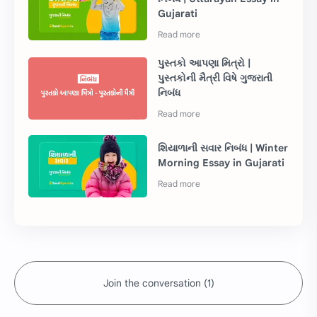
Gujarati
પુસ્તકો આપણા મિત્રો |
પુસ્તકોની મૈત્રી વિષે ગુજરાતી
નિબંધ
શિયાળાની સવાર નિબંધ | Winter
Morning Essay in Gujarati
Join the conversation (1)