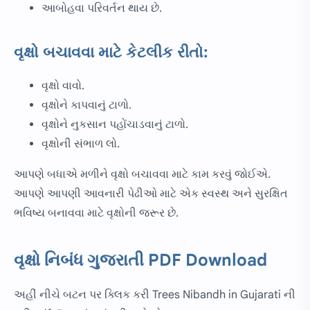
આબોહવા પરિવર્તન થાય છે.
વૃક્ષો બચાવવા માટે કેટલીક રીતો:
વૃક્ષો વાવો.
વૃક્ષોને કાપવાનું ટાળો.
વૃક્ષોને નુકસાન પહોંચાડવાનું ટાળો.
વૃક્ષોની સંભાળ લો.
આપણે બધાએ મળીને વૃક્ષો બચાવવા માટે કામ કરવું જોઈએ.
આપણે આપણી આવનારી પેઢીઓ માટે એક સ્વસ્થ અને સુરક્ષિત
ભવિષ્ય બનાવવા માટે વૃક્ષોની જરૂર છે.
વૃક્ષો નિબંધ ગુજરાતી PDF Download
અહીં નીચે બટન પર ક્લિક કરી Trees Nibandh in Gujarati ની