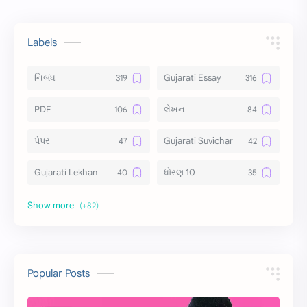
Labels
નિબંધ
Gujarati Essay
PDF
લેખન
પેપર
Gujarati Suvichar
Gujarati Lekhan
ધોરણ 10
અર્થ વિસ્તાર
વિચાર વિસ્તાર
સ્ટેટ્સ
10 Lines
10 વાક્યો
Download
Popular Posts
સુવિચાર
Gujarati Vyakaran