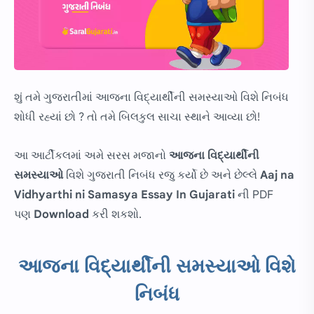
શું તમે ગુજરાતીમાં આજના વિદ્યાર્થીની સમસ્યાઓ વિશે નિબંધ
શોધી રહ્યાં છો ? તો તમે બિલકુલ સાચા સ્થાને આવ્યા છો!
આ આર્ટીકલમાં અમે સરસ મજાનો
આજના વિદ્યાર્થીની
સમસ્યાઓ
વિશે ગુજરાતી નિબંધ રજુ કર્યો છે અને છેલ્લે
Aaj na
Vidhyarthi ni Samasya Essay In Gujarati
ની PDF
પણ
Download
કરી શકશો.
આજના વિદ્યાર્થીની સમસ્યાઓ વિશે
નિબંધ