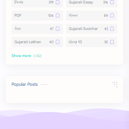
નિબંધ
Gujarati Essay
PDF
લેખન
પેપર
Gujarati Suvichar
Gujarati Lekhan
ધોરણ 10
અર્થ વિસ્તાર
વિચાર વિસ્તાર
સ્ટેટ્સ
10 Lines
10 વાક્યો
Download
Popular Posts
સુવિચાર
Gujarati Vyakaran
શાયરી
આરતી
અહેવાલ લેખન
શુભેચ્છા સંદેશ