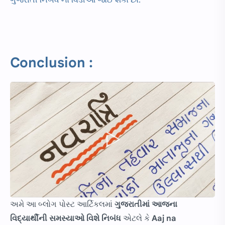
ગુજરાતી નિબંધ નો વિડીઓ જોઈ શકો છો.
Conclusion :
અમે આ બ્લોગ પોસ્ટ આર્ટિકલમાં
ગુજરાતીમાં
આજના
વિદ્યાર્થીની સમસ્યાઓ વિશે નિબંધ
એટલે કે
Aaj na