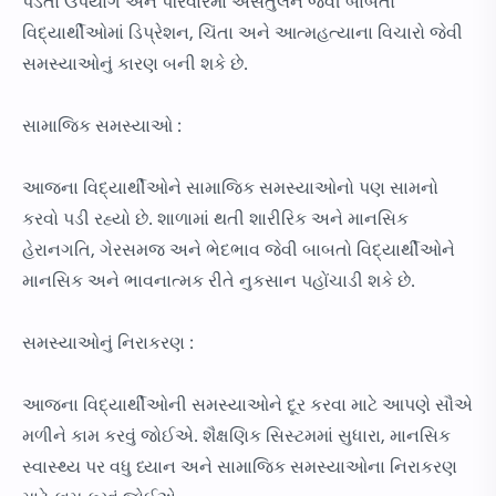
પડતો ઉપયોગ અને પરિવારમાં અસંતુલન જેવી બાબતો
વિદ્યાર્થીઓમાં ડિપ્રેશન, ચિંતા અને આત્મહત્યાના વિચારો જેવી
સમસ્યાઓનું કારણ બની શકે છે.
સામાજિક સમસ્યાઓ :
આજના વિદ્યાર્થીઓને સામાજિક સમસ્યાઓનો પણ સામનો
કરવો પડી રહ્યો છે. શાળામાં થતી શારીરિક અને માનસિક
હેરાનગતિ, ગેરસમજ અને ભેદભાવ જેવી બાબતો વિદ્યાર્થીઓને
માનસિક અને ભાવનાત્મક રીતે નુકસાન પહોંચાડી શકે છે.
સમસ્યાઓનું નિરાકરણ :
આજના વિદ્યાર્થીઓની સમસ્યાઓને દૂર કરવા માટે આપણે સૌએ
મળીને કામ કરવું જોઈએ. શૈક્ષણિક સિસ્ટમમાં સુધારા, માનસિક
સ્વાસ્થ્ય પર વધુ ધ્યાન અને સામાજિક સમસ્યાઓના નિરાકરણ