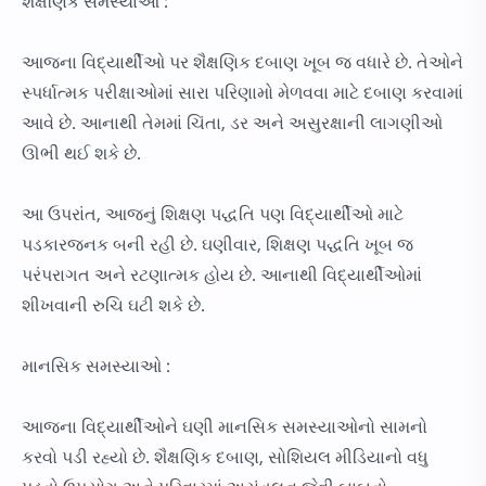
શૈક્ષણિક સમસ્યાઓ :
આજના વિદ્યાર્થીઓ પર શૈક્ષણિક દબાણ ખૂબ જ વધારે છે. તેઓને
સ્પર્ધાત્મક પરીક્ષાઓમાં સારા પરિણામો મેળવવા માટે દબાણ કરવામાં
આવે છે. આનાથી તેમમાં ચિંતા, ડર અને અસુરક્ષાની લાગણીઓ
ઊભી થઈ શકે છે.
આ ઉપરાંત, આજનું શિક્ષણ પદ્ધતિ પણ વિદ્યાર્થીઓ માટે
પડકારજનક બની રહી છે. ઘણીવાર, શિક્ષણ પદ્ધતિ ખૂબ જ
પરંપરાગત અને રટણાત્મક હોય છે. આનાથી વિદ્યાર્થીઓમાં
શીખવાની રુચિ ઘટી શકે છે.
માનસિક સમસ્યાઓ :
આજના વિદ્યાર્થીઓને ઘણી માનસિક સમસ્યાઓનો સામનો
કરવો પડી રહ્યો છે. શૈક્ષણિક દબાણ, સોશિયલ મીડિયાનો વધુ