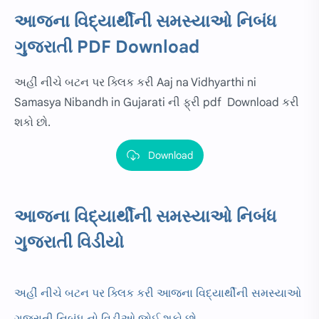
આજના વિદ્યાર્થીની સમસ્યાઓ નિબંધ
ગુજરાતી PDF Download
અહીં નીચે બટન પર ક્લિક કરી Aaj na Vidhyarthi ni
Samasya Nibandh in Gujarati ની ફ્રી pdf Download કરી
શકો છો.
Download
આજના વિદ્યાર્થીની સમસ્યાઓ નિબંધ
ગુજરાતી વિડીયો
અહીં નીચે બટન પર ક્લિક કરી આજના વિદ્યાર્થીની સમસ્યાઓ