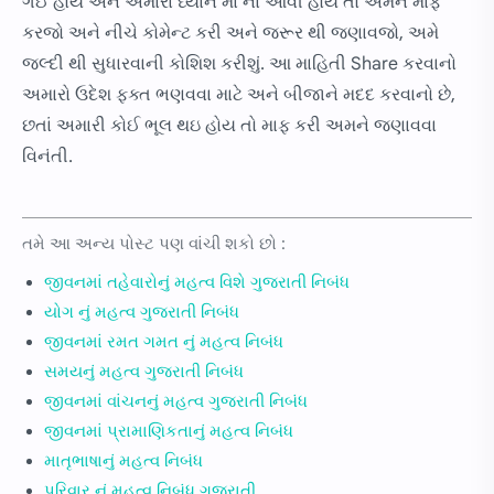
ગઈ હોય અને અમારા ધ્યાન માં ના આવી હોય તો અમને માફ
કરજો અને નીચે કોમેન્ટ કરી અને જરૂર થી જણાવજો, અમે
જલ્દી થી સુધારવાની કોશિશ કરીશું. આ માહિતી Share કરવાનો
અમારો ઉદેશ ફક્ત ભણવવા માટે અને બીજાને મદદ કરવાનો છે,
છતાં અમારી કોઈ ભૂલ થઇ હોય તો માફ કરી અમને જણાવવા
વિનંતી.
તમે આ અન્ય પોસ્ટ પણ વાંચી શકો છો :
જીવનમાં તહેવારોનું મહત્વ વિશે ગુજરાતી નિબંધ
યોગ નું મહત્વ ગુજરાતી નિબંધ
જીવનમાં રમત ગમત નું મહત્વ નિબંધ
સમયનું મહત્વ ગુજરાતી નિબંધ
જીવનમાં વાંચનનું મહત્વ ગુજરાતી નિબંધ
જીવનમાં પ્રામાણિકતાનું મહત્વ નિબંધ
માતૃભાષાનું મહત્વ નિબંધ
પરિવાર નું મહત્વ નિબંધ ગુજરાતી