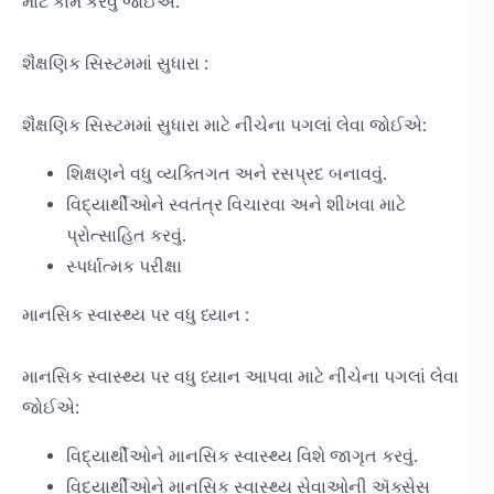
માટે કામ કરવું જોઈએ.
શૈક્ષણિક સિસ્ટમમાં સુધારા :
શૈક્ષણિક સિસ્ટમમાં સુધારા માટે નીચેના પગલાં લેવા જોઈએ:
શિક્ષણને વધુ વ્યક્તિગત અને રસપ્રદ બનાવવું.
વિદ્યાર્થીઓને સ્વતંત્ર વિચારવા અને શીખવા માટે
પ્રોત્સાહિત કરવું.
સ્પર્ધાત્મક પરીક્ષા
માનસિક સ્વાસ્થ્ય પર વધુ ધ્યાન :
માનસિક સ્વાસ્થ્ય પર વધુ ધ્યાન આપવા માટે નીચેના પગલાં લેવા
જોઈએ:
વિદ્યાર્થીઓને માનસિક સ્વાસ્થ્ય વિશે જાગૃત કરવું.
વિદ્યાર્થીઓને માનસિક સ્વાસ્થ્ય સેવાઓની ઍક્સેસ