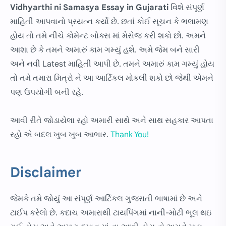
Vidhyarthi ni Samasya Essay in Gujarati
વિશે સંપૂર્ણ
માહિતી આપવાનો પ્રયત્ન કર્યો છે. છતાં કોઈ સૂચન કે ભલામણ
હોય તો તમે નીચે કોમેન્ટ બોક્સ માં મેસેજ કરી શકો છો. અમને
આશા છે કે તમને અમારું કામ ગમ્યું હશે. અમે જેમ બને સારી
અને નવી Latest માહિતી આપી છે. તમને અમારું કામ ગમ્યું હોય
તો તમે તમારા મિત્રો ને આ આર્ટિકલ મોકલી શકો છો જેથી એમને
પણ ઉપયોગી બની રહે.
આવી રીતે જોડાયેલા રહો અમારી સાથે અને સાથ સહકાર આપતા
રહો એ બદલ ખુબ ખુબ આભાર.
Thank You!
Disclaimer
જેમકે તમે જોયું આ સંપૂર્ણ આર્ટિકલ ગુજરાતી ભાષામાં છે અને
ટાઈપ કરેલો છે. કદાચ અમારાથી ટાયપિંગમાં નાની-મોટી ભૂલ થઇ