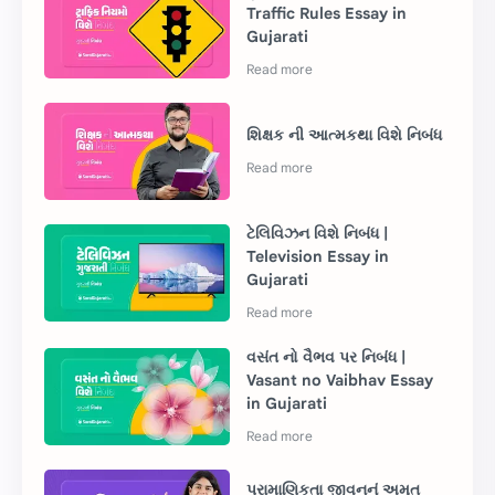
Traffic Rules Essay in
Gujarati
શિક્ષક ની આત્મકથા વિશે નિબંધ
ટેલિવિઝન વિશે નિબંધ |
Television Essay in
Gujarati
વસંત નો વૈભવ પર નિબંધ |
Vasant no Vaibhav Essay
in Gujarati
પ્રામાણિકતા જીવનનું અમૃત